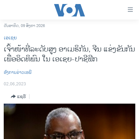
ລິ້ງ
ສຳຫລັບ
ເຂົ້າ
ວັນອາທິດ, 09 ສິງຫາ 2026
ຫາ
ໂຮມເພຈ
ເອເຊຍ
ຂ້າມ
ລາວ
ເຈົ້າໜ້າທີ່ລະດັບສູງ ອາເມຣິກັນ, ຈີນ ແຂ່ງຂັນກັນ
ຂ້າມ
ອາເມຣິກາ
ເພື່ອອິດທິພົນ ໃນ ເອເຊຍ-ປາຊີຟິກ
ຂ້າມ
ໄປ
ການເລືອກຕັ້ງ ປະທານາທີບໍດີ ສະຫະລັດ 2024
ຫາ
ອົງການຂ່າວເອພີ
ຂ່າວ​ຈີນ
ຊອກ
02,06,2023
ຄົ້ນ
ໂລກ
ແຊຣ໌
ເອເຊຍ
ອິດສະຫຼະພາບດ້ານການຂ່າວ
ຊີວິດຊາວລາວ
ຊຸມຊົນຊາວລາວ