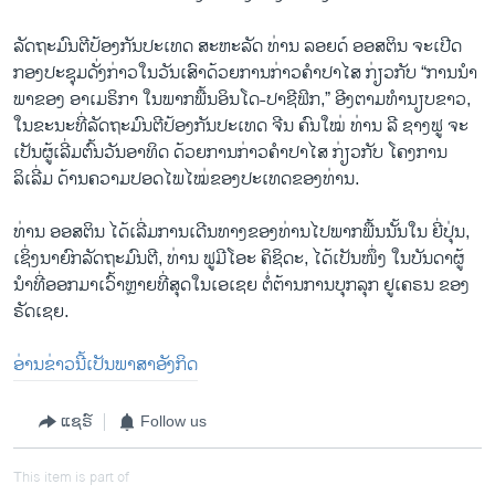
ລັດຖະມົນຕີປ້ອງກັນປະເທດ ສະຫະລັດ ທ່ານ ລອຍດ໌ ອອສຕິນ ຈະເປີດ
ກອງປະຊຸມດັ່ງກ່າວໃນວັນເສົາດ້ວຍການກ່າວຄຳປາໄສ ກ່ຽວກັບ “ການນໍາ
ພາຂອງ ອາເມຣິກາ ໃນພາກພື້ນອິນໂດ-ປາຊີຟິກ,” ອີງຕາມທໍານຽບຂາວ,
ໃນຂະນະທີ່ລັດຖະມົນຕີປ້ອງກັນປະເທດ ຈີນ ຄົນໃໝ່ ທ່ານ ລີ ຊາງຟູ ຈະ
ເປັນຜູ້ເລີ່ມຕົ້ນວັນອາທິດ ດ້ວຍການກ່າວຄຳປາໄສ ກ່ຽວກັບ ໂຄງການ
ລິເລີ່ມ ດ້ານຄວາມປອດໄພໄໝ່ຂອງປະເທດຂອງທ່ານ.
ທ່ານ ອອສຕິນ ໄດ້ເລີ່ມການເດີນທາງຂອງທ່ານໄປພາກພື້ນນັ້ນໃນ ຍີ່ປຸ່ນ,
ເຊິ່ງນາຍົກລັດຖະມົນຕີ, ທ່ານ ຟູມີໂອະ ຄິຊິດະ, ໄດ້ເປັນໜຶ່ງ ໃນບັນດາຜູ້
ນຳທີ່ອອກມາເວົ້າຫຼາຍທີ່ສຸດໃນເອເຊຍ ຕໍ່ຕ້ານການບຸກລຸກ ຢູເຄຣນ ຂອງ
ຣັດເຊຍ.
ອ່ານຂ່າວນີ້ເປັນພາສາອັງກິດ
ແຊຣ໌
Follow us
This item is part of