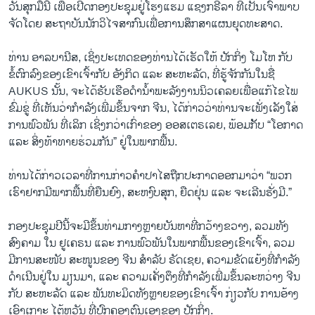
ວັນສຸກມື້ນີ້ ເພື່ອເປີດກອງປະຊຸມຢູ່ໂຮງແຮມ ແຊງກຣີລາ ທີ່ເປັນເຈົ້າພາບ
ຈັດໂດຍ ສະຖາບັນນັກວິໄຈສາກົນເພື່ອການສຶກສາແຜນຍຸດທະສາດ.
ທ່ານ ອາລບານີສ, ເຊິ່ງປະເທດຂອງທ່ານໄດ້ເຮັດໃຫ້ ປັກກິ່ງ ໂມໂຫ ກັບ
ຂໍ້ຕົກລົງຂອງເຂົາເຈົ້າກັບ ອັງກິດ ແລະ ສະຫະລັດ, ທີ່ຮູ້ຈັກກັນໃນ​ຊື່
AUKUS ນັ້ນ, ຈະໄດ້ຮັບເຮືອດຳນໍ້າພະລັງງານນິວເຄລຍເພື່ອແກ້ໄຂໄພ
ຂົ່ມຂູ່ ທີ່ເຫັນວ່າກຳລັງເພີ່ມຂຶ້ນຈາກ ຈີນ, ໄດ້ກ່າວວ່າທ່ານຈະເພັ່ງເລັງໃສ່
ການພົວພັນ ທີ່ເລິກ ເຊິ່ງກວ່າເກົ່າຂອງ ອອສເຕຣເລຍ, ພ້ອມກັັບ “ໂອກາດ
ແລະ ສິ່ງທ້າທາຍຮ່ວມກັນ” ຢູ່ໃນພາກພື້ນ.
ທ່ານໄດ້ກ່າວເວລາທີ່ການກ່າວຄຳປາໄສຖືກປະກາດອອກມາວ່າ “ພວກ
ເຮົາຢາກມີພາກພື້ນທີ່ຍືນຍົງ, ສະຫງົບສຸກ, ຍືດຢຸ່ນ ແລະ ຈະເລີນຮັ່ງມີ.”
ກອງປະຊຸມປີນີ້ຈະມີຂຶ້ນທ່າມກາງຫຼາຍບັນຫາທີ່ກວ້າງຂວາງ, ລວມທັງ
ສົງຄາມ ໃນ ຢູເຄຣນ ແລະ ການພົວພັນໃນພາກພື້ນຂອງເຂົາເຈົ້າ, ລວມ
ມີການສະໜັບ ສະໜູນຂອງ ຈີນ ສຳລັບ ຣັດເຊຍ, ຄວາມຂັດແຍ້ງທີ່ກຳລັງ
ດຳເນີນຢູ່ໃນ ມຽນມາ, ແລະ ຄວາມເຄັ່ງຕຶງທີ່ກຳລັງເພີ່ມຂຶ້ນລະຫວ່າງ ຈີນ
ກັບ ສະຫະລັດ ແລະ ພັນທະມິດທັງຫຼາຍຂອງເຂົາເຈົ້າ ກ່ຽວກັບ ການອ້າງ
ເອົາເກາະ ໄຕ້ຫວັນ ທີ່ປົກຄອງຕົນເອງຂອງ ປັກກິ່ງ.