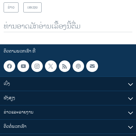
ຂ່າວ
ເອເຊຍ
ທ່ານອາດມັກອ່ານເລື້ອງນີ້ຕື່ມ
ຕິດຕາມພວກເຮົາ ທີ່
ເບິ່ງ
ຟັງສຽງ
ຂ່າວແລະລາຍງານ
ຕິດຕໍ່ພວກເຮົາ