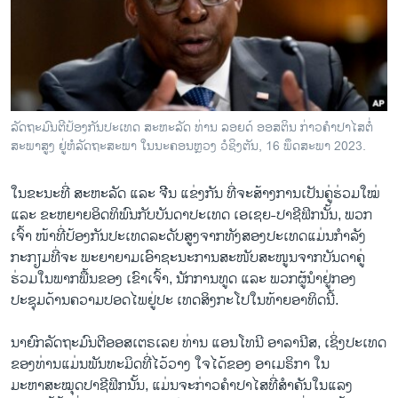
ວິທະຍາສາດ-ເທັກໂນໂລຈີ
ທຸລະກິດ
ພາສາອັງກິດ
ວີດີໂອ
ລັດຖະມົນຕີປ້ອງກັນປະເທດ ສະຫະລັດ ທ່ານ ລອຍດ໌ ອອສຕິນ ກ່າວຄຳປາໄສຕໍ່
ສຽງ
ສະພາສູງ ຢູ່ຫໍລັດຖະສະພາ ໃນນະຄອນຫຼວງ ວໍຊິງຕັນ, 16 ພຶດສະພາ 2023.
ລາຍການກະຈາຍສຽງ
ຕິດຕາມພວກເຮົາ ທີ່
ໃນຂະນະທີ່ ສະຫະລັດ ແລະ ຈີີນ ແຂ່ງກັນ ທີ່ຈະສ້າງການເປັນຄູ່ຮ່ວມໃໝ່
ລາຍງານ
ແລະ ຂະຫຍາຍອິດທິພົນກັບບັນດາປະເທດ ເອເຊຍ-ປາຊີຟິກນັ້ນ, ພວກ
ເຈົ້າ ໜ້າທີ່ປ້ອງກັນປະເທດລະດັບສູງຈາກທັງສອງປະເທດແມ່ນກຳລັງ
ກະກຽມທີ່ຈະ ພະຍາຍາມເອົາຊະນະການສະໜັບສະໜູນຈາກບັນດາຄູ່
ພາສາຕ່າງໆ
ຮ່ວມໃນພາກພື້ນຂອງ ເຂົາເຈົ້າ, ນັກການທູດ ແລະ ພວກຜູ້ນຳຢູ່ກອງ
ປະຊຸມດ້ານຄວາມປອດໄພຢູ່ປະ ເທດສິງກະໂປໃນທ້າຍອາທິດນີ້.
ນາຍົກລັດຖະມົນຕີອອສເຕຣເລຍ ທ່ານ ແອນໂທນີ ອາລານີສ, ເຊິ່ງປະເທດ
ຂອງທ່ານແມ່ນພັນທະມິດທີ່ໄວ້ວາງ ໃຈໄດ້ຂອງ ອາເມຣິກາ ໃນ
ມະຫາສະໝຸດປາຊີຟິກນັ້ນ, ແມ່ນຈະກ່າວຄຳປາໄສທີ່ສຳຄັນໃນແລງ