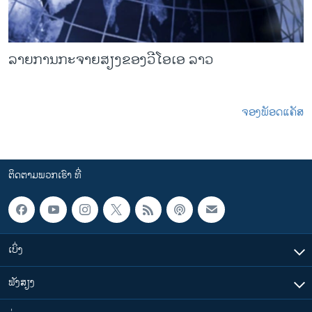
ວິທະຍາສາດ-ເທັກໂນໂລຈີ
ທຸລະກິດ
ລາຍການກະຈາຍສຽງຂອງວີໂອເອ ລາວ
ພາສາອັງກິດ
ວີດີໂອ
ສຽງ
ຈອງພັອດແຄັສ
ລາຍການກະຈາຍສຽງ
ຕິດຕາມພວກເຮົາ ທີ່
ລາຍງານ
ຕິດຕາມພວກເຮົາ ທີ່
ພາສາຕ່າງໆ
ເບິ່ງ
ຟັງສຽງ