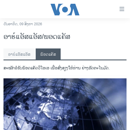
ລິ້ງ
ສຳຫລັບ
ເຂົ້າ
ວັນອາທິດ, 09 ສິງຫາ 2026
ຫາ
ໂຮມເພຈ
ອາຣ໌ແອັສແອັສ/ພອດແຄັສ
ຂ້າມ
ລາວ
ຂ້າມ
ຈອງພັອດແຄັສ
ອາເມຣິກາ
ຂ້າມ
ອາຣ໌ແອັສແອັສ
ພັອດແຄັສ
ໄປ
ການເລືອກຕັ້ງ ປະທານາທີບໍດີ ສະຫະລັດ 2024
Spotify
ຫາ
ສະໝັກຂໍຮັບພັອດແຄັດວີໂອເອ ເພື່ອສົ່ງສຽງໃຫ້ທ່ານ ຢ່າງອັດຕະໂນມັດ.
ຂ່າວ​ຈີນ
ຊອກ
ຄົ້ນ
ໂລກ
YouTube
ເອເຊຍ
ຈອງ
ອິດສະຫຼະພາບດ້ານການຂ່າວ
ຊີວິດຊາວລາວ
ຊຸມຊົນຊາວລາວ