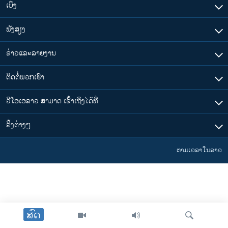
ເບິ່ງ
ວິທະຍາສາດ-ເທັກໂນໂລຈີ
ທຸລະກິດ
ຟັງສຽງ
ພາສາອັງກິດ
ຂ່າວແລະລາຍງານ
ວີດີໂອ
ຕິດຕໍ່ພວກເຮົາ
ສຽງ
ວີໂອເອລາວ ສາມາດ ເຂົ້າເຖິງໄດ້ທີ່
ລາຍການກະຈາຍສຽງ
ຕິດຕາມພວກເຮົາ ທີ່
ລາຍງານ
​ລິ້ງ​ຕ່າງໆ
ຕາມເວລາໃນລາວ
ພາສາຕ່າງໆ
ສົດ