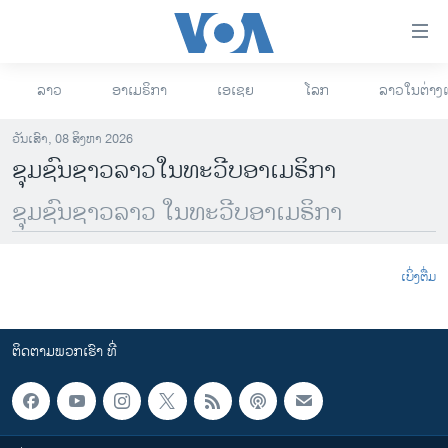
ລິ້ງ
ສຳຫລັບ
ເຂົ້າ
ລາວ
ອາເມຣິກາ
ເອເຊຍ
ໂລກ
ລາວໃນຕ່າງ
ຫາ
ໂຮມເພຈ
ຂ້າມ
ລາວ
ວັນເສົາ, 08 ສິງຫາ 2026
ຂ້າມ
ຊຸມຊົນຊາວລາວໃນທະວີບອາເມຣິກາ
ອາເມຣິກາ
ຂ້າມ
ຊຸມຊົນຊາວລາວ ໃນທະວີບອາເມຣິກາ
ໄປ
ການເລືອກຕັ້ງ ປະທານາທີບໍດີ ສະຫະລັດ 2024
ຫາ
ຂ່າວ​ຈີນ
ຊອກ
ເບິ່ງຕື່ມ
ຄົ້ນ
ໂລກ
ເອເຊຍ
ຕິດຕາມພວກເຮົາ ທີ່
ອິດສະຫຼະພາບດ້ານການຂ່າວ
ຊີວິດຊາວລາວ
ຊຸມຊົນຊາວລາວ