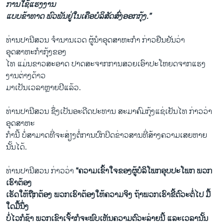
ການ​ໃຊ້​ແຮງ​ງານ​
ແບບ​ຂ້າ​ທາດ ​ພົວພັນ​ຢູ່​ໃນ​ເຄືອ​ບໍລິສັດ​ສົ່ງ​ອອກ​ກຸ້ງ.”
ທ່ານ​ປານີ​ສວນ ຈຳ​ນານ​ເວດ ຜູ້ນຳ​ອຸດສາຫະກຳ ກ່າວ​ຢືນຢັນ​ວ່າ
ອຸດສາຫະກຳ​ກຸ້ງ​ຂອງ​
ໄທ ​ແມ່ນ​ຂາວ​ສະອາດ ປາດ​ສະ​ຈາກການສວຍເອົາ​ປະ​ໂຫຍ​ດຈາກ​ແຮງ​
ງານ​ຕ່າງ​ດ້າວ
ມາ​ເປັນ​ເວລາ​ຫຼາຍ​ປີ​ແລ້ວ.
ທ່ານ​ປານີ​ສວນ ຊຶ່ງ​ເປັນອະດີດ​ປະທານ ສະມາຄົມ​ກຸ້ງ​ແຊ່​ເຢັນ​ໄທ ກ່າວ​ວ່າ
ອຸດສາຫະ
ກຳ​ນີ້ ບໍ່​ສາມາດ​ທີ່​ຈະ​ສ່ຽງ​ຕໍ່​ການ​ປົກ​ປິດ​ຂ່າວສານ​ທີ່​ສ້າງ​ຄວາມ​ເສຍ​ຫາຍ
ນັ້ນ​ໄດ້.
ທ່ານ​ປານີ​ສວນ ກ່າວ​ວ່າ
“ຄວາມ​ເຂົ້າ​ໃຈ​ຂອງ​ຜູ້​ບໍລິ​ໂພ​ກອຸບປະ​ໂພ​ກ ​ພວກ​
ເຮົາຕ້ອງ
​ເຮັດ​ໃຫ້​ຖືກຕ້ອງ ​ພວກ​ເຮົາ​ຕ້ອງໃຫ້​ຄວາມ​ຈິງ ຖ້າ​ພວກ​ເຮົາຂີ້​ຕົວະ​ຕໍ່​ໄປ ມື້
ໃດ​ມື້​ນຶ່ງ
ບໍ່​ໄວ​ກໍ​ຊ້າ ພວກ​ເຂົາ​ເຈົ້າກໍ​ຈະ​ພົບ​ເຫັນ​ຄວາມ​ຕົວະລ່າຍ​ນີ້ ​ແລະ​ເວລາ​ນັ້ນ