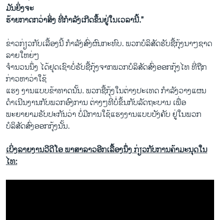
ມັນ​ຍິ່ງ​ຈະ
ຮ້າຍ​ກາດ​ກວ່າ​ສິ່ງ​ ທີ່​ກຳ​ລັງ​ເກີດ​ຂຶ້ນຢູ່​ໃນ​ເວລາ​ນີ້.”
ຂ່າວ​ກ່ຽວ​ກັບ​ເລື້ອງ​ນີ້ ກຳລັງ​ສົ່ງ​ຜົນ​ກະທົບ​. ພວກ​ບໍລິສັດ​ຮັບ​ຊື້​ກຸ້ງ​ນາໆ​ຊາດ​
ລາຍ​ໃຫຍ່​ໆ
ຈຳນວນ​ນຶ່ງ ​ໄດ້​ຢຸດ​ເຊົາ​ບໍ່​ຮັບ​ຊື້​ກຸ້ງ​ຈາກພວກ​ບໍລິສັດ​ສົ່ງ​ອອກກຸ້ງ​ໄທ ​ທີ່ຖືກ
ກ່າວ​ຫາວ່າ​ໃຊ້​
ແຮງ ​ງານ​ແບບ​ຂ້າ​ທາດ​ນັ້ນ​. ພວກ​ຊື້​ກຸ້ງ​ໃນ​ຕ່າງປະ​ເທດ ກຳລັງ​ວາງ​ແຜນ​
ດຳ​ເນີນ​ງານ​ກັບ​ພວກ​ອົງການ ​ຕ່າງໆ​ທີ່​ບໍ່ຂຶ້ນ​ກັບ​ລັດຖະບານ ​ເພື່ອ​
ພະຍາຍາມ​ຮັບປະກັນ​ວ່າ ບໍ່​ມີ​ການ​ໃຊ້​ແຮງ​ງານ​ແບບ​ບັງຄັບ​ ຢູ່ໃນ​ພວກ​
ບໍລິສັດ​ສົ່ງ​ອອກ​ກຸ້ງ​ນັ້ນ.
ເບິ່ງລາຍງານວີດີໂອ ພາສາລາວອີກເລື້ອງນຶ່ງ ກ່ຽວກັບການຄ້າມະນຸດໃນ
ໄທ: