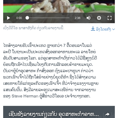
ວິທະຍາສາດ-ເທັກໂນໂລຈີ
ທຸລະກິດ
0:00
2:38
ພາສາອັງກິດ
ເບິ່ງວີດີໂອ ພາສາອັງກິດ ກ່ຽວກັບລາຍງານນີ້.
ລິງໂດຍກົງ
ວີດີໂອ
ສຽງ
ໄທ​ສ້າງ​ລາຍ​ຮັບ​ເຂົ້າປະ​ເທດ​ ຫຼາຍ​ກວ່າ 7 ຕື້​ດອນ​ລາ​ໃນ​ແຕ່
ລະ​ປີ ​ໃນ​ຖານະ​ເປັນ​ປະ​ເທດ​ສົ່ງ​ອອກ​ອາຫານ​ທະ​ເລ ລາຍ​ໃຫຍ່​
ລາຍການກະຈາຍສຽງ
ຕິດຕາມພວກເຮົາ ທີ່
ອັນ​ດັບ​ສາມ​ຂອງ​ໂລກ. ​ແຕ່​ອຸດສາຫະກຳດັ່ງກ່າວໄດ້ມີຊື່​ສຽງບໍ່​ດີ​
ລາຍງານ
ຍ້ອນ​ຖືກ​ເອົາ​ໄປເຊື່ອມ​ໂຍງ​ກັບ​ການ​ລັກລອບ​ຄ້າຂາຍ​ມະນຸດ.
ບັນດາ​ຜູ້ນຳອຸດສາຫະ ກຳ​ສົ່ງ​ອອກ​ ກຸ້ງ​ແລະ​ປາທູ​ນາ ກ່າວ​ວ່າ
ພວກ​ເຂົາ​ເຈົ້າ​ໄດ້​ຖືກ​ໃສ່​ຮ້າຍ​ຢ່າງ​ບໍ່​ຍຸດຕິ​ທຳ ຊຶ່ງ​ໄດ້ສ້າງ​ຄວາມ
ພາສາຕ່າງໆ
​ເສຍ​ຫາຍ​ໃຫ້​ແກ່​ທຸລະ​ກິດ​ຂອງ​ເຂົາ​ເຈົ້າ ທີ່ວ່າ​ຈ້າງແຮງ​ງານຫຼາຍ
ແສນ​ຄົນ​ນັ້ນ. ສິງ​ມີ​ລາຍ​ລະອຽດມາສະ​ເໜີ​ທ່ານ ຈາກລາຍ​ງານ​
ຂອງ Steve Herman ​ຜູ້​ສື່​ຂ່າວວີ​ໂອ​ເອ ປະຈຳບາງກອກ.
ເຊີນຟັງລາຍງານກ່ຽວກັບ ອຸດສາຫະກຳອາຫານທະເລໄທ ປະຕິເສດຕໍ່ຂໍ້ກ່າວຫາຄ້າມະນຸດ