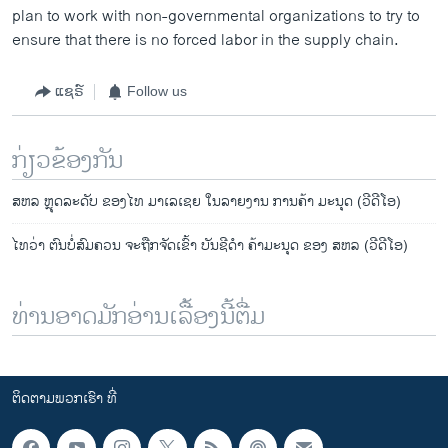
plan to work with non-governmental organizations to try to
ensure that there is no forced labor in the supply chain.
ແຊຣ໌
Follow us
ກ່ຽວຂ້ອງກັນ
ສຫລ ຫຼຸດລະດັບ ຂອງໄທ ມາເລເຊຍ ໃນລາຍງານ ການຄ້າ ມະນຸດ (ວີດີໂອ)
ໄທວ່າ ຕົນບໍ່ສົມຄວນ ຈະຖືກຈັດເຂົ້າ ບັນຊີດຳ ຄ້າມະນຸດ ຂອງ ສຫລ (ວີດີໂອ)
ທ່ານອາດມັກອ່ານເລື້ອງນີ້ຕື່ມ
ຕິດຕາມພວກເຮົາ ທີ່