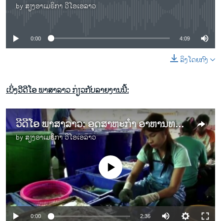
by
ສຽງອາເມຣິກາ ວີໂອເອລາວ
No media source currently available
0:00
4:09
ລິງໂດຍກົງ
ເບິ່ງວີດີໂອ ພາສາລາວ ກ່ຽວກັບລາຍງານນີ້:
ວີດີໂອ ພາສາລາວ: ອຸດສາຫະກຳ ອາຫານທະເລໄທ ປະຕິເສດ ຂໍ້ກ່າວຫາຄ້າມະນຸດ
by
ສຽງອາເມຣິກາ ວີໂອເອລາວ
No media source currently available
0:00
2:36