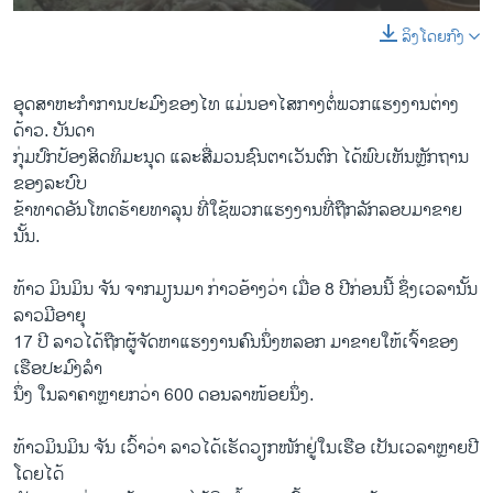
ລິງໂດຍກົງ
ອຸດສາຫະກຳ​ການ​ປະມົງ​ຂອງ​ໄທ ​ແມ່ນອາ​ໄສ​ກາງ​ຕໍ່​ພວກ​ແຮງ​ງານ​ຕ່າງ​
ດ້າວ. ບັນດາ​
ກຸ່ມ​ປົກ​ປ້ອງ​ສິດທິ​ມະນຸດ ​ແລະ​ສື່​ມວນ​ຊົນ​ຕາ​ເວັນ​ຕົກ ໄດ້​ພົບ​ເຫັນ​ຫຼັກ​ຖານ
ຂອງ​ລະບົບ
ຂ້າ​ທາດອັນ​ໂຫດຮ້າຍ​ທາລຸນ​ ​ທີ່​ໃຊ້​ພວກ​ແຮງ​ງານ​ທີ່​ຖືກ​ລັກລອບ​ມາຂາຍ
ນັ້ນ.
ທ້າວ ມິນ​ມິນ ຈັນ ຈາກ​ມຽນມາ ກ່າວ​ອ້າງ​ວ່າ ​ເມື່ອ 8 ປີກ່ອນ​ນີ້ ຊຶ່ງ​ເວລາ​ນັ້ນ​
ລາວ​ມີ​ອາຍຸ
17 ປີ ລາວ​ໄດ້​ຖືກ​ຜູ້​ຈັດ​ຫາ​ແຮງ​ງານ​ຄົນ​ນຶ່ງ​ຫລອກ​ ມາ​ຂາຍ​ໃຫ້​ເຈົ້າ​ຂອງ​
ເຮືອ​ປະມົງ​ລຳ​
ນຶ່ງ ​ໃນ​ລາ​ຄາ​ຫຼາຍ​ກວ່າ 600 ດອນ​ລາ​ໜ້ອຍ​ນຶ່ງ.
ທ້າວ​ມິນ​ມິນ ຈັນ ​ເວົ້າ​ວ່າ ລາວໄດ້​ເຮັດ​ວຽກ​ໜັກ​ຢູ່​ໃນ​ເຮືອ ເປັນ​ເວລາ​ຫຼາຍ​ປີ
​ໂດຍ​ໄດ້