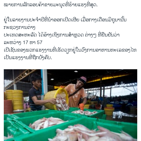
ໝາຍ​ການ​ລັກລອບ​ຄ້າຂາຍ​ມະນຸດ​ທີ່​ຮ້າຍ​ແຮງ​ທີ່​ສຸດ.
ຢູ່​ໃນ​ລາຍ​ງານ​ປະຈຳ​ປີ​ທີ່​ນຳ​ອອກເປີດ​ເຜີຍ​ ເມື່ອ​ກາງ​ເດືອນ​ມິຖຸນາ​ນັ້ນ
ກະຊວງ​ການ​ຕ່າງ
ປະ​ເທດ​ສະຫະລັດ ​ໄດ້ອ້າງເຖິງການ​ສຳ​ຫຼວດ ຕ່າງໆ ທີ່​ຢືນຢັນ​ວ່າ
ລະຫວ່າງ 17 ຫາ 57
ເປີ​ເຊັນ​ຂອງ​ພວກ​ແຮງ​ງານ​ທີ່​ເຮັດ​ວຽກ​ຢູ່​ໃນ​ວົງ​ການ​ອາຫານ​ທະ​ເລ​ຂອງ​ໄທ
ເປັນ​ແຮງ​ງານ​ທີ່​ຖືກບັງຄັບ​.