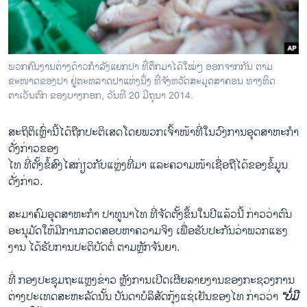
ພວກຄົນງານຕ່າງດ້າວກຳລັງແຍກປາ ທີ່ຕຶກມາໄດ້ໃໝ່ໆ ອອກຈາກກັນ ຕາມ
ຂະໜາດຂອງປາ ຢູ່ຕະຫລາດປາແຫ່ງນຶ່ງ ທີ່ຈັງຫວັດສະມຸດສາຄອນ ທາງທິດ
ຕາເວັນຕົກ ຂອງບາງກອກ, ວັນທີ 20 ມີຖຸນາ 2014.
ສະຖິຕິ​ເຫຼົ່າ​ນີ້​ໄດ້ຖືກ​ປະຕິ​ເສດ​ໂດຍ​ພວກ​ເຈົ້າ​ໜ້າທີ່​ໃນ​ວົງ​ການ​ອຸດສາຫະກຳ​
ດັ່ງກ່າວ​ຂອງ
ໄທ ທີ່​ຕັ້ງ​ຂໍ້​ສົງ​ໄສ​ກ່ຽວ​ກັບ​ແຫຼ່ງທີ່​ມາ​ ​ແລະ​ຄວາມ​ໜ້າ​ເຊື່ອ​ຖື​ໄດ້ຂອງ​ຂໍ້​ມູນ
ດັ່ງກ່າວ.
ສະມາຄົມອຸດສາຫະກຳ ​ປາທູ​ນາ​ໄທ ທີ່​ຈັດ​ຕັ້ງ​ຂຶ້ນ​ໃນ​ປີ​ແລ້ວ​ນີ້ ກ່າວ​ວ່າຕົນ​
ອະນຸມັດ​ໃຫ້​ມີ​ການກວດ​ສອບ​ຫາຄວາ​ມຈິງ ​ເພື່ອ​ຮັບປະກັນ​ວ່າ​ພວກ​ແຮງ​
ງານ ​ໄດ້​ຮັບ​ການ​ປະຕິບັດຕໍ່​ ຕາມ​ຫຼັກ​ຈັນຍາ.
ທີ່ ​ກອງ​ປະຊຸມຖະ​ແຫຼງ​ຂ່າວ ຫຼັງການ​ເປີດ​ເຜີຍ​ລາຍ​ງານ​ຂອງ​ກະຊວງ​ການ​
ຕ່າງປະ​ເທດ​ສະຫະລັດ​ນັ້ນ ບັນດາ​ບໍລິສັດ​ກຸ້ງ​ແຊ່​ເຢັນ​ຂອງ​ໄທ ກ່າວ​ວ່າ
“ບໍ່​ມີ​