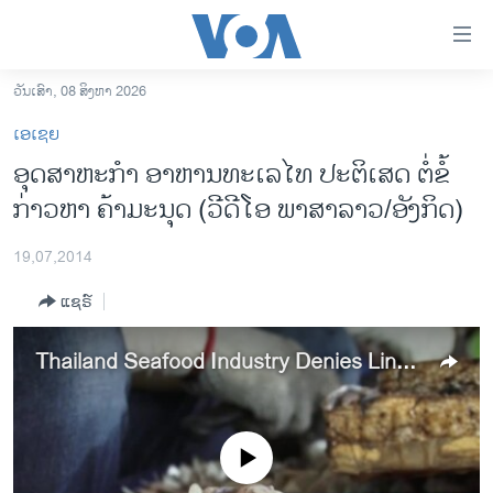
ລິ້ງ
ສຳຫລັບ
ເຂົ້າ
ວັນເສົາ, 08 ສິງຫາ 2026
ຫາ
ໂຮມເພຈ
ເອເຊຍ
ຂ້າມ
ລາວ
ອຸດສາຫະກຳ ອາຫານທະເລໄທ ປະຕິເສດ ຕໍ່ຂໍ້
ຂ້າມ
ອາເມຣິກາ
ກ່າວຫາ ຄ້າມະນຸດ (ວີດີໂອ ພາສາລາວ/ອັງກິດ)
ຂ້າມ
ໄປ
ການເລືອກຕັ້ງ ປະທານາທີບໍດີ ສະຫະລັດ 2024
ຫາ
19,07,2014
ຂ່າວ​ຈີນ
ຊອກ
ແຊຣ໌
ຄົ້ນ
ໂລກ
ເອເຊຍ
Thailand Seafood Industry Denies Links to Human Trafficking
ອິດສະຫຼະພາບດ້ານການຂ່າວ
ຊີວິດຊາວລາວ
No media source currently available
ຊຸມຊົນຊາວລາວ