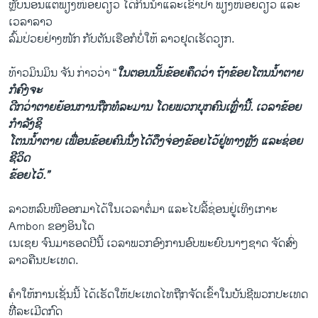
ຫຼັບນອນ​ແຕ່​ພຽງ​ໜ້ອຍ​ດຽວ​ ​ໄດ້​ກິນ​ນ້ຳ​ແລະເຂົ້າປາ ພຽງ​ໜ້ອຍ​ດຽວ ​ແລະ​
ເວລາ​ລາວ
ລົ້ມ​ປ່ວຍຢ່າງ​ໜັກ ກັບຕັນ​ເຮືອ​ກໍບໍ່​ໃຫ້​ ລາວຢຸດ​ເຮັດ​ວຽກ.
ທ້າ​ວມິນ​ມິນ ຈັນ ກ່າວ​ວ່າ “​
ໃນ​ຕອນ​ນັ້ນຂ້ອຍ​ຄຶດ​ວ່າ ຖ້າຂ້ອຍໂຕນ​ນ້ຳ​ຕາຍ​
ກໍ​ຄົງ​ຈະ
ດີກ​ວ່າຕາຍ​ຍ້ອນການ​ຖືກ​ທໍລະມານ​ ​ໂດຍພວກ​ບຸກຄົນ​ເຫຼົ່ານີ້​. ​ເວລາ​ຂ້ອຍ​
ກຳລັງ​ຊິ​
ໂຕນ​ນ້ຳ​ຕາຍ ​ເພື່ອນ​ຂ້ອຍ​ຄົນ​ນຶ່ງ​ໄດ້ດຶງ​ຈ່ອງ​ຂ້ອຍ​ໄວ້​ຢູ່​ທາງ​ຫຼັງ ​ແລະ​ຊ່ອຍ​
ຊີວິດ
​ຂ້ອຍ​ໄວ້.”
​ລາວ​ຫລົບ​ໜີອອກ​ມາໄດ້​ໃນ​ເວລາ​ຕໍ່​ມາ ​ແລະ​ໄປ​ລີ້​ຊ່ອນ​ຢູ່​ເທິງ​ເກາະ
Ambon ຂອງ​ອິນ​ໂດ
​ເນ​ເຊຍ ຈົນ​ມາຮອດປີ​ນີ້ ​ເວລາ​ພວກ​ອົງການ​ອົບ​ພະຍົບນາໆ​ຊາດ ຈັດ​ສົ່ງ​
ລາວ​ຄືນ​ປະ​ເທດ.
ຄຳ​ໃຫ້ການ​ເຊັ່ນ​ນີ້ ​ໄດ້​ເຮັດ​ໃຫ້ປະ​ເທດ​ໄທ​ຖືກ​ຈັດ​ເຂົ້າ​ໃນ​ບັນຊີ​ພວກ​ປະ​ເທດ​
ທີ່ີລະ​ເມີດ​ກົດ