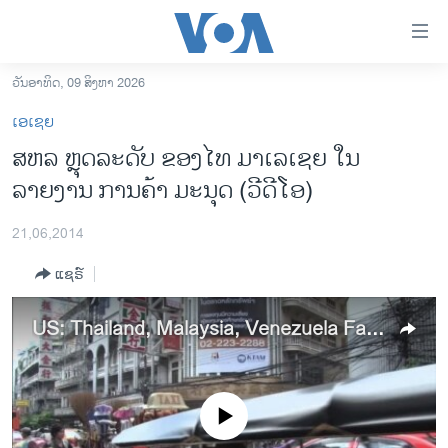
ລິ້ງ
ສຳຫລັບ
ເຂົ້າ
ວັນອາທິດ, 09 ສິງຫາ 2026
ຫາ
ໂຮມເພຈ
ເອເຊຍ
ຂ້າມ
ລາວ
ສຫລ ຫຼຸດລະດັບ ຂອງໄທ ມາເລເຊຍ ໃນ
ຂ້າມ
ອາເມຣິກາ
ລາຍງານ ການຄ້າ ມະນຸດ (ວີດີໂອ)
ຂ້າມ
ໄປ
ການເລືອກຕັ້ງ ປະທານາທີບໍດີ ສະຫະລັດ 2024
ຫາ
21,06,2014
ຂ່າວ​ຈີນ
ຊອກ
ແຊຣ໌
ຄົ້ນ
ໂລກ
ເອເຊຍ
US: Thailand, Malaysia, Venezuela Fail on Human Trafficking
ອິດສະຫຼະພາບດ້ານການຂ່າວ
ຊີວິດຊາວລາວ
No media source currently available
ຊຸມຊົນຊາວລາວ