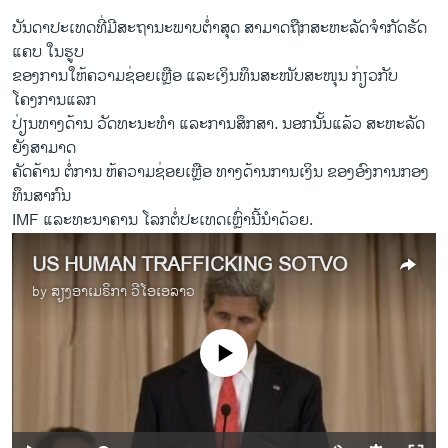
ບັນດາປະເທດທີ່ມີສະຖານະພາບຕ່ຳສຸດ ສາມາດຖືກສະຫະລັດຈຳກັດຮັດ
ແຄບ ໃນຮູບ
ຂອງການໃຫ້ຄວາມຊ່ອຍເຫຼືອ ແລະເງິນທຶນສະໜັບສະໜຸນ ກ່ຽວກັບ
ໂຄງການແລກ
ປ່ຽນທາງດ້ານ ວັດທະນະທຳ ແລະການສຶກສາ. ນອກນັ້ນແລ້ວ ສະຫະລັດ
ຍັງສາມາດ
ຄັດຄ້ານ ຕໍ່ການ ຫ້ຄວາມຊ່ອຍເຫຼືອ ທາງດ້ານການເງິນ ຂອງອົງການກອງ
ທຶນສາກົນ
IMF ແລະທະນາຄານ ໂລກຕໍ່ປະເທດເຫຼົ່ານີ້ນຳດ້ວຍ.
US HUMAN TRAFFICKING SOTVO
by
ສຽງອາເມຣິກາ ວີໂອເອລາວ
No media source currently available