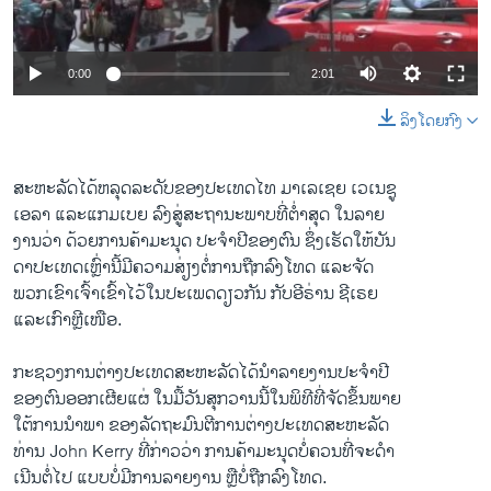
ວິທະຍາສາດ-ເທັກໂນໂລຈີ
ທຸລະກິດ
0:00
2:01
ພາສາອັງກິດ
ລິງໂດຍກົງ
ວີດີໂອ
ສຽງ
ສະຫະລັດໄດ້ຫລຸດລະດັບຂອງປະເທດໄທ ມາເລເຊຍ ເວເນຊູ
ເອລາ ແລະແກມເບຍ ລົງສູ່ສະຖານະພາບທີ່ຕ່ຳສຸດ ໃນລາຍ
ລາຍການກະຈາຍສຽງ
ຕິດຕາມພວກເຮົາ ທີ່
ງານວ່າ ດ້ວຍການຄ້າມະນຸດ ປະຈຳປີຂອງຕົນ ຊຶ່ງເຮັດໃຫ້ບັນ
ລາຍງານ
ດາປະເທດເຫຼົ່ານີ້ມີຄວາມສ່ຽງຕໍ່ການຖືກລົງໂທດ ແລະຈັດ
ພວກເຂົາເຈົ້າເຂົ້າໄວ້ໃນປະເພດດຽວກັນ ກັບອີຣ່ານ ຊີເຣຍ
ແລະເກົາຫຼີເໜືອ.
ພາສາຕ່າງໆ
ກະຊວງການຕ່າງປະເທດສະຫະລັດໄດ້ນຳລາຍງານປະຈຳປີ
ຂອງຕົນອອກເຜີຍແຜ່ ໃນມື້ວັນສຸກວານນີ້ໃນພິທີທີ່ຈັດຂຶ້ນພາຍ
ໃຕ້ການນຳພາ ຂອງລັດຖະມົນຕີການຕ່າງປະເທດສະຫະລັດ
ທ່ານ John Kerry ທີ່ກ່າວວ່າ ການຄ້າມະນຸດບໍ່ຄວນທີ່ຈະດຳ
ເນີນຕໍ່ໄປ ແບບບໍ່ມີການລາຍງານ ຫຼືບໍ່ຖືກລົງໂທດ.