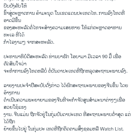
ບີບບັງຄັບໃຫ້
ຂົ້າສູ່ຕະຫຼາດການ ຄ້າມະນຸດ ໃນເຂດແດນປະເທດໄທ. ການລົງໂທດທີ່
ອາດມີຂຶ້ນ
ຂອງສະຫະລັດຕໍ່ໄທຈະສ້າງຄວາມເສຍຫາຍ ໃຫ້ແກ່ຕະຫຼາດອາຫານ
ທະເລ ທີ່ໄດ້
ກຳໄລງາມໆ ຈາກສະຫະລັດ.
ປະທານາທິບໍດີສະຫະລັດ ທ່ານບາຣັກ ໂອບາມາ ມີເວລາ 90 ມື້ ເພື່ອ
ຕັດສິນໃຈວ່າ
ຈະທຳການລົງໂທດຫລືບໍ່ ຕໍ່ບັນດາປະເທດທີ່ຖືກຫລຸດສະຖານະພາບລົງ.
ລາຍງານປະຈຳປີີສະບັບດັ່ງກ່າວ ໄດ້ຍົກສະຖານະພາບຂອງຈີນຂຶ້ນ ໂດຍ
ອ້າງການ
ດຳເນີນຄວາມພະຍາຍາມຂອງຈີນທີ່ຈະກຳຈັດສູນສຳມະນາຕ່າງໆເພື່ອ
ສວຍໃຊ້ແຮງ
ງານ. ຈີນແມ່ນ ຖືກຈັດຢູ່ໃນກຸ່ມບັນດາປະເທດ ທີ່ສະຖານະພາບຕ່ຳສຸດ ແຕ່
ໄດ້ຖືກ
ຍ້າຍຂຶ້ນໄປຢູ່ ໃນກຸ່ມປະ ເທດທີ່ຖືກຕິດຕາມສິ້ງຊອມຫລື Watch List.