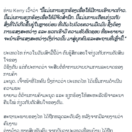
ທ່ານ Kerry ເວົ້າວ່າ
“ນີ້ແມ່ນການຮຽກຮ້ອງເພື່ອໃຫ້ມີການເອົາບາດກ້າວ.
ນີ້ແມ່ນການຮຽກຮ້ອງເພື່ອໃຫ້ມີຈິດສຳນຶກ. ນີ້ແມ່ນການເຕືອນກ່ຽວກັບ
ສິ່ງທີ່ໄດ້ເກີດຂຶ້ນຢູ່ໃນຫຼາຍບ່ອນ ທີ່ເຕັມໄປດ້ວຍຄວາມມືດມົນ ຊຶ່ງຕ້ອງ
ການແສງສະຫວ່າງ ແລະ ພວກເຮົາມີ ຄວາມຮັບຜິດຊອບ ທີ່ພະຍາຍາມ
ຈະນຳເອົາແສງສະຫວ່າງດັ່ງກ່າວນັ້ນ ມາສູ່ບຸກຄົນແລະສະຖານທີ່ເຫຼົ່ານີ້.”
ປະເທດໄທ ກ່າວໃນວັນເສົາມື້ນີ້ວ່າ ຕົນຮູ້ສຶກເສຍໃຈກ່ຽວກັບການຕັດສິນ
ໃຈຂອງ
ວໍຊິງຕັນ ແຕ່ກໍປະກາດວ່າ ຈະສືບຕໍ່ທຳການປາບປາມການລະບາດຂອງ
ການຄ້າ
ມະນຸດ. ເຈົ້າໜ້າທີ່ໄທຄົນ ນຶ່ງກ່າວວ່າ ປະເທດໄທ ໄດ້ເພີ້ມການດຳເນີນ
ຄວາມພະ
ຍາຍາມ ຕໍ່ຕ້ານການຄ້າມະນຸດ ແລະ ຮຽກຮ້ອງໃຫ້ສະຫະລັດພິຈາລະນາ
ຄືນໃໝ່ ກ່ຽວກັບຕັດສິນໃຈຂອງຕົນ.
ສະຖານະພາບຂອງໄທ ໄດ້ຖືກຫລຸດລະດັບລົງ ຫລັງຈາກມີລາຍງານວ່າ
ຄົນງານ
ຕ່າງດ້າວ ຫຼາຍສິບພັນຄົນ ຈາກບັນດາປະເທດເພື່ອນບ້ານ ໄດ້ຖືກ