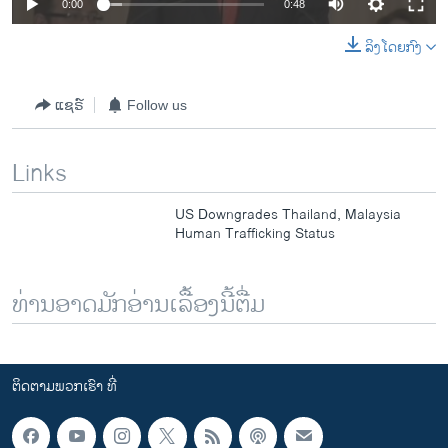
0:00
0:48
ລິງໂດຍກົງ
ແຊຣ໌
Follow us
Links
US Downgrades Thailand, Malaysia
Human Trafficking Status
ທ່ານອາດມັກອ່ານເລື້ອງນີ້ຕື່ມ
ຕິດຕາມພວກເຮົາ ທີ່