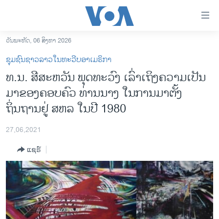
ລິ້ງ
ສຳຫລັບ
ເຂົ້າ
ວັນພະຫັດ, 06 ສິງຫາ 2026
ຫາ
ໂຮມເພຈ
ຊຸມຊົນຊາວລາວໃນທະວີບອາເມຣິກາ
ຂ້າມ
ລາວ
ທ.ນ. ສີສະຫວັນ ພຸດທະວົງ ເລົ່າເຖິງຄວາມເປັນ
ຂ້າມ
ອາເມຣິກາ
ມາຂອງຄອບຄົວ ທ່ານນາງ ໃນການມາຕັ້ງ
ຂ້າມ
ໄປ
ການເລືອກຕັ້ງ ປະທານາທີບໍດີ ສະຫະລັດ 2024
ຖິ່ນຖານຢູ່ ສຫລ ໃນປີ 1980
ຫາ
ຂ່າວ​ຈີນ
ຊອກ
27,06,2021
ຄົ້ນ
ໂລກ
ແຊຣ໌
ເອເຊຍ
ອິດສະຫຼະພາບດ້ານການຂ່າວ
ຊີວິດຊາວລາວ
ຊຸມຊົນຊາວລາວ