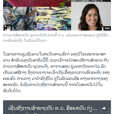
ວິທະຍາສາດ-ເທັກໂນໂລຈີ
ທຸລະກິດ
ພາສາອັງກິດ
ວີດີໂອ
ທ່ານນາງສີສະຫວັນ ພຸດທະວົງກັບພາບທີ່ ທ.ນ. ແຕ້ມແລະວາງສະແດງ ຢູ່ຫໍພິພິດ
ສຽງ
ທະພັນແຫ່ງນຶ່ງ ໃນລັດເມນີໂຊຕາ
ລາຍການກະຈາຍສຽງ
ໃນລາຍການຊຸມຊົນລາວໃນທະວີບອາເມຣິກາ ຂອງວີໂອເອພາກພາສາ
ຕິດຕາມພວກເຮົາ ທີ່
ລາວ ສຳລັບແລງວັນອາທິດມື້ນີ້, ພວກເຮົາຈະນຳສະເໜີການສໍາພາດ ກັບ
ລາຍງານ
ທ່ານນາງສີສະຫວັນ ພຸດທະວົງ, ອາຈານສອນ ຢູ່ມະຫາວິທະຍາໄລ ລັດ
ເທັນແນສຊີກາງ ຊຶ່ງທ່ານນາງຈະເລົ່າເຖິງເລື້ອງລາວການອົບພະຍົບ ຂອງ
ຄອບຄົວ ທ່ານນາງ ມາດຳລົງຊີວິດ ຢູ່ໃນລັດແຄນຊັສ ທາງພາກກາງຂອງ
ພາສາຕ່າງໆ
ສະຫະລັດ. ຂໍເຊີນທ່ານໄປຟັງການສຳພາດນີ້ ຈາກບົວສະຫວັນໄດ້ໃນ
ອັນດັບຕໍ່ໄປ.
ເຊີນຟັງການສໍາພາດກັບ ທ.ນ. ສີສະຫວັນ ກ່ຽວກັບຄວາມເປັນມາຂອງການມາຕັ້ງຖິ່ນຖານໃໝ່ຂອງຄອບຄົວ ໃນ ສຫລ