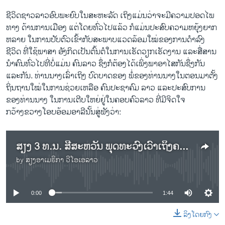
ຊີວິດຊາວລາວອົບພະຍົບໃນສະຫະລັດ ເຖິງແມ່ນວ່າຈະມີຄວາມປອດໄພ
ທາງ ດ້ານການເມືອງ ແຕ່ໂດຍທົ່ວໄປແລ້ວ ກໍແມ່ນປະສົບຄວາມຫຍຸ້ງຍາກ
ຫລາຍ ໃນການປັບຕົວເຂົ້າກັບສະພາບແວດລ້ອມໃໝ່ຂອງການດໍາລົງ
ຊີວິດ ທີ່ໃຊ້ພາສາ ອັງກິດເປັນຕົ້ນຕໍໃນການເຮັດວຽກເຮັດງານ ແລະສື່ສານ
ນໍາຄົນທົ່ວໄປທີ່ບໍ່ແມ່ນ ຄົນລາວ ຊຶ່ງກໍຕ້ອງໄດ້ເພິ່ງພາອາໄສກັນຊຶ່ງກັນ
ແລະກັນ. ທ່ານນາງເລົ່າເຖິງ ບົດບາດຂອງ ພໍ່ຂອງທ່ານນາງໃນຕອນມາຕັ້ງ
ຖິ່ນຖານໃໝ່ໃນການຊ່ວຍເຫລືອ ຄົນປະຊາຄົມ ລາວ ແລະປະສົບການ
ຂອງທ່ານນາງ ໃນການເຕີບໃຫຍ່ຢູ່ໃນຄອບຄົວລາວ ທີ່ມີຈິດໃຈ
ກວ້າງຂວາງໂອບອ້ອມອາລີນັ້ນສູ່ຟັງວ່າ:
ສຽງ 3 ທ.ນ. ສີສະຫວັນ ພຸດທະວົງເວົ້າເຖິງຄວາມສາມັກຄີຂອງຄົນລາວ ແລະບົດບາດຂອງພໍ່ທ່ານນາງໃນການຊ່ວຍເຫລືອຄົນລາວ
by
ສຽງອາເມຣິກາ ວີໂອເອລາວ
No media source currently available
0:00
1:44
ລິງໂດຍກົງ