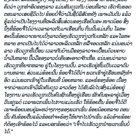
ຄິດວ່າ ວຽກທໍາອິດຂອງລາວ ແມ່ນອັນດຽວກັນ ບ່ອນທີ່ລາວ ເຮັດຈົນຮອດ
ຕອນລາວເສຍຊີວິດໄປ ຂ້ອຍບໍ່ຈື່ວ່າມັນຊື່ບໍລິສັດຫຍັງ ເພາະມັນດົນ ແລ້ວ
ຮູ້ແຕ່ວ່າເປັນໂຮງງານທີ່ຜະລິດສິ້ນສ່ວນຂອງເຮືອບິນຂະ ໜາດນ້ອຍ ສິ່ງ
ນຶ່ງທີ່ຂ້ອຍຈື່ໄດ້ວ່າເວລາລາວກັບມາເຮືອນກິ່ນ ກິ່ນນັ້ນແມ່ນກິ່ນ ໂລຫະ
ສະນັ້ນຂ້ອຍວາດພາບເບິ່ງລາວຕ້ອງເຮັດວຽກກ່ຽວກັບເຫລັກ ແລະໂລຫະ
ຫລາຍ ອາດເປັນໄປໄດ້ວ່າລາວຜະລິດເຫລັກ ຫລືຈອດເຫລັກ ແນ່ນອນວ່າ
ລາວ ເຮັດວຽກທີ່ເປື້ອນ ເວລາກັບບ້ານມືຂອງລາວຈະເປື້ອນດ້ວຍຄາບ
ນໍ້າມັນຫລາຍ ນີ້ວມືຂອງລາວບໍ່ເຄີຍສະອາດຈັກເທື່ອ. ແນ່ນອນວ່າລາວ
ເຮັດວຽກທີ່ຍາກຫລາຍ ຢູ່ໃນໂຮງງານນັ້ນ. ລາວເຮັດຢູ່ຫັ້ນເປັນເວລາດົນ
ນານຫລາຍ. ສ່ວນແມ່ຂ້ອຍນັ້ນ ຂ້ອຍຈື່ໄດ້ດີວ່າ ພວກເຮົາຢູ່ເຮືອນຫລັງທໍາ
ອິດ ແມ່ນພວກເຮົາຢູ່ໃນເຮືອນທີ່ ນ້ອຍຫລາຍ. ແລະພໍ່ຂອງຂ້ອຍ ເນື່ອງ
ຈາກວ່າພວກເຮົາມີລົດຄັນດຽວ ລາວຕ້ອງ ໄດ້ຂັບລົດໄປສົ່ງແມ່ຂ້ອຍຢູ່
ໂຮງການ ລາວເຮັດວຽກເປັນຄົນຊັກເຄື່ອງຢູ່ເຮືອນ ພັກຄົນຊະລາຢູ່ເມືອງ
ວີນຟຽລດ໌ ເວລາພວກເພິ່ນໄປການແມ່ນເຮັດ ໃຫ້ຂ້ອຍຕື່ນ ຂ້ອຍຈື່ໄດ້ດີ
ເພາະຂ້ອຍນອນຢູ່ລະຫວ່າງກາງຂອງພວກເພິ່ນ ຂ້ອຍນ້ອຍຫລາຍ ຕອນ
ນັ້ນ ຄັນຂ້ອຍຕື່ນແລ້ວຂ້ອຍກໍຈະຮ້ອງໃຫ້ຢາກໄປນໍາເພິ່ນ ແລ້ວອ້າຍຂ້ອຍ
ກໍຕ້ອງເອົາຂ້ອຍໄວ້ ແລະບອກຂ້ອຍວ່າ “ເຈົ້າໄປເຮັດວຽກນໍາພວກເພິ່ນບໍ່
ໄດ້.”