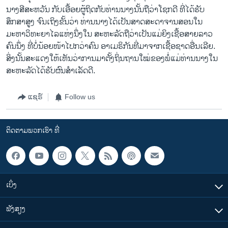
ນາງສີສະຫວັນ ກັບເອື້ອຍຜູ້ຖິດກັບທ່ານນາງນັ້ນຖືວ່າໂຊກດີ ທີ່ໄດ້ຮັບ
ສຶກສາສູງ ຈົນເຖິງຂັ້ນວ່າ ທ່ານນາງໄດ້ເປັນສາດສະດາຈານສອນໃນ
ມະຫາວິທະຍາໄລແຫ່ງນຶ່ງໃນ ສະຫະລັດຖືວ່າເປັນແມ່ຍິງເຊື້ອສາຍລາວ
ຄົນນຶ່ງ ທີ່ບໍ່ນ້ອຍໜ້າໄປກວ່າຄົນ ອາເມຣິກັນທີ່ມາຈາກເຊື້ອຊາດອື່ນເລີຍ.
ສິ່ງນັ້ນສະແດງໃຫ້ເຫັນວ່າການມາຕັ້ງຖິ່ນຖານໃໝ່ຂອງພໍ່ແມ່ທ່ານນາງໃນ
ສະຫະລັດໄດ້ຮັບຜົນສໍາເລັດດີ.
ແຊຣ໌
Follow us
ຕິດຕາມພວກເຮົາ ທີ່
ເບິ່ງ
ຟັງສຽງ