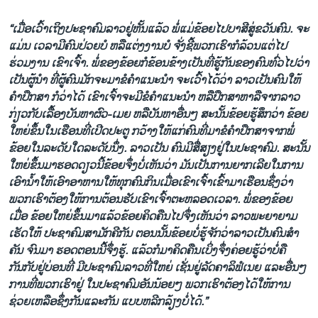
“ເມື່ອເວົ້າເຖິງປະຊາຄົມລາວຢູ່ຫັ້ນແລ້ວ ພໍ່ແມ່ຂ້ອຍໄປບາສີສູ່ຂວັນຄົນ. ຈະ
ແມ່ນ ເວລາມີຄົນປ່ວຍບໍ ຫລືແຕ່ງງານບໍ ຈັ່ງຊີ້ພວກເຮົາກໍລ້ວນແຕ່ໄປ
ຮ່ວມງານ ເຂົາເຈົ້າ. ພໍ່ຂອງຂ້ອຍກໍຂ້ອນຂ້າງເປັນທີ່ຮູ້ກັນຂອງຄົນທົ່ວໄປວ່າ
ເປັນຜູ້ນໍາ ທີ່ຜູ້ຄົນມັກຈະມາຂໍຄໍາແນະນໍາ ຈະເວົ້າໄດ້ວ່າ ລາວເປັນຄົນໃຫ້
ຄໍາປຶກສາ ກໍວ່າໄດ້ ເຂົາເຈົ້າຈະມີຂໍຄໍາແນະນໍາ ຫລືປຶກສາຫາລືຈາກລາວ
ກ່ຽວກັບເລື້ອງບັນຫາຜົວ-ເມຍ ຫລືບັນຫາອື່ນໆ ສະນັ້ນຂ້ອຍຮູ້ສຶກວ່າ ຂ້ອຍ
ໃຫຍ່ຂຶ້ນໃນເຮືອນທີ່ເປີດປະຕູ ກວ້າງໃຫ້ແກ່ຄົນທີ່ມາຂໍຄໍາປຶກສາຈາກພໍ່
ຂ້ອຍໃນລະດັບໃດລະດັບນຶ່ງ. ລາວເປັນ ຄົນມີສື່ສຽງຢູ່ໃນປະຊາຄົມ. ສະນັ້ນ
ໃຫຍ່ຂຶ້ນມາຮອດດຽວນີ້ຂ້ອຍຈຶ່ງບໍ່ເຫັນວ່າ ມັນເປັນການຍາກເລີຍໃນການ
ເອົານໍ້າໃຫ້ເອົາອາຫານໃຫ້ທຸກຄົນກິນເມື່ອເຂົາເຈົ້າເຂົ້າມາເຮືອນຊຶ່ງວ່າ
ພວກເຮົາຕ້ອງໃຫ້ການຕ້ອນຮັບເຂົາເຈົ້າຕະຫລອດເວລາ. ພໍ່ຂອງຂ້ອຍ
ເມື່ອ ຂ້ອຍໃຫຍ່ຂຶ້ນມາແລ້ວຂ້ອຍຄິດຄືນໄປຈຶ່ງເຫັນວ່າ ລາວພະຍາຍາມ
ເຮັດໃຫ້ ປະຊາຄົມສາມັກຄີກັນ ຕອນນັ້ນຂ້ອຍບໍ່ຮູ້ຈັກວ່າລາວເປັນຄົນສໍາ
ຄັນ ຈົນມາ ຮອດຕອນນີ້ຈຶ່ງຮູ້. ແລ້ວກໍມາຄິດຄືນເບິ່ງຈຶ່ງຄ່ອຍຮູ້ວ່າບໍ່ຄື
ກັນກັບຢູ່ບ່ອນທີ່ ມີປະຊາຄົມລາວທີ່ໃຫຍ່ ເຊັ່ນຢູ່ລັດຄາລິຟໍເນຍ ແລະອື່ນໆ
ການທີ່ພວກເຮົາຢູ່ ໃນປະຊາຄົມອັນນ້ອຍໆ ພວກເຮົາຕ້ອງໄດ້ໃຫ້ການ
ຊ່ວຍເຫລືອຊຶ່ງກັນແລະກັນ ແບບຫລີກລ້ຽງບໍ່ໄດ້.”