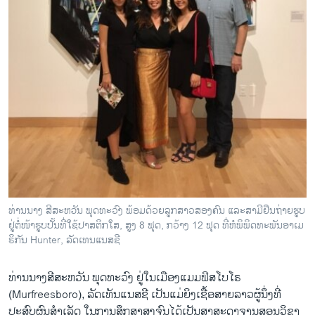
ທ່ານນາງ ສີສະຫວັນ ພຸດທະວົງ ພ້ອມດ້ວຍລູກສາວສອງຄົນ ແລະສາມີຢືນຖ່າຍຮູບ
ຢູ່ຕໍ່ໜ້າຮູບປັ້ນທີ່ໃຊ້ປາສຕິກໃສ, ສູງ 8 ຟຸດ, ກວ້າງ 12 ຟຸດ ທີ່ຫໍພິພິດທະພັນອາເມ
ຣິກັນ Hunter, ລັດເທນແນສຊີ
ທ່ານນາງສີສະຫວັນ ພຸດທະວົງ ຢູ່ໃນເມືອງແມມຟິສໂບໂຣ
(Murfreesboro), ລັດເທັນແນສຊີ ເປັນແມ່ຍິງເຊື້ອສາຍລາວຜູ້ນຶ່ງທີ່
ປະສົບຜົນສໍາເລັດ ໃນການສຶກສາສູງຈົນໄດ້ເປັນສາສະດາຈານສອນວິຊາ