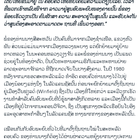
ເຕີບໃຫຍ່ຂຶ້ນມາຢູ່ ໃນ ຄອບຄົວໃຫຍ່ທີ່ບໍ່ເຄີຍມີຄວາມມິດງຽບເລີຍ. ເວລາ
ທີ່ພວກເຮົາຫລົບໜີຈາກ ລາວມາຢູ່ສູນອົບພະຍົບໜອງຄາຍນັ້ນ ພໍ່ຂອງ
ຂ້ອຍເຮັດວຽກເປັນ ຄົນຮັກສາ ຄວາມ ສະອາດຢູ່ໃນສູນນັ້ນ ແລະຮັບປະກັນ
ວ່າສູນຕ້ອງສະອາດຕາມມາດຕະ ຖານທີ່ ເພິ່ນວາງອອກ.”
ພໍ່ຂອງທ່ານນາງສີສະຫວັນ ເປັນຄົນທີ່ມາຈາກເມືອງຊໍາເໜືອ, ແຂວງຫົວ
ພັນ ສ່ວນແມ່ແມ່ນມາຈາກເມືອງຫລວງພະບາງ ແຕ່ຍົກຍ້າຍມາຢູ່ບ້ານ
ທາດຫລວງ ໃນນະຄອນຫລວງວຽງຈັນ ແລະພໍ່ຂອງທ່ານນາງ ເປັນແພດ
ຊ່ວຍຢູ່ໃນຫ້ອງຜ່າຕັດ, ປິ່ນປົວທະຫານອາເມຣິກັນແລະທະຫານຝ່າຍ
ລາດຊະອານາຈັກລາວ ທີ່ຖືກບາດເຈັບໃນປາງສົງຄາມ. ໃນປີ 1980
ຫລັງຈາກມາຮອດສະຫະລັດແລ້ວ ທໍາອິດ ຄອບຄົວທ່ານນາງໄດ້ໄປຢູ່
ເມືອງນ້ອຍໆແຫ່ງນຶ່ງ ໃນລັດແຄນຊັສນັ້ນ ກ່ອນຈະຍົກຍ້າຍມາຕັ້ງຖິ່ນຖານ
ຢູ່ເມືອງວິີນຟຽລດ໌ (Winfield) ຊຶ່ງເປັນ ເມືອງທີ່ໃຫຍ່ກວ່າ ແລະມີວຽກເຮັດ
ງານທໍາສໍາລັບຄົນອົບພະຍົບທີ່ບໍ່ຮູ້ພາສາອັງກິດຫລາຍ ແລະເມືອງນີ້ກໍເປັນ
ເມືອງທີ່ຢູ່ບໍ່ໄກຈາກນະຄອນວີຈິຕາ, ຊຶ່ງ ເປັນສູນກາງຜະລິດເຮືອບິນໂບອິງ
ແລະອຸດສາຫະກໍາອື່ນໆໃນລັດແຄນຊັສ ທາງພາກກາງຂອງສະຫະລັດນັ້ນ.
ເໝືອນກັນກັບອົບພະຍົບທົ່ວໄປທີ່ມາຕັ້ງຖິ່ນຖານໃໝ່ໃນສະຫະລັດ
ຄອບຄົວ ຂອງທ່ານນາງກໍຕ້ອງໄດ້ຜ່ານຜ່າຄວາມຫຍຸ້ງຍາກນາໆປະການ