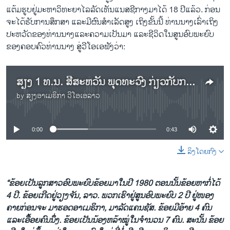
ແຕ້ມຮູບຢູ່ມະຫາວິທະຍາໄລລັດເທັນແນສຊີກາງມາໄດ້ 18 ປີແລ້ວ. ກ່ອນ
ຈະໄດ້ຮັບການສຶກສາ ແລະມີຜົນສໍາເລັດສູງ ເຖິງຂັ້ນນີ້ ທ່ານນາງເລົ່າເຖິງ
ປະຫວັດຂອງທ່ານນາງແລະຄວາມເປັນມາ ແລະຊີວິດໃນສູນອົບພະຍົບ
ຂອງຄອບຄົວທ່ານນາງ ສູ່ວີໂອເອຟັງວ່າ:
ສຽງ 1 ທ.ນ. ສີສະຫວັນ ພຸດທະວົງ ກ່ຽວກັບການອົບພະຍົບຂອງຄອບຄົວທ່ານນາງໜີອອກຈາກລາວ
by
ສຽງອາເມຣິກາ ວີໂອເອລາວ
No media source currently available
0:00
0:43
ລິງໂດຍກົງ
“ຂ້ອຍເປັນລູກສາວອົບພະຍົບຂ້ອຍມາໃນປີ 1980 ຕອນນັ້ນຂ້ອຍຫາກໍ່ໄດ້
4 ປີ. ຂ້ອຍເກີດຢູ່ວຽງຈັນ, ລາວ. ພວກເຮົາຢູ່ສູນອົບພະຍົບ 2 ປີ ຢູ່ໜອງ
ຄາຍກ່ອນຈະ ມາຮອດອາເມຣິກາ, ມາລັດແຄນຊັສ. ຂ້ອຍມີອ້າຍ 4 ຄົນ
ແລະເອື້ອຍຄົນນຶ່ງ. ຂ້ອຍເປັນນ້ອງຫລ້າໝູ່ໃນຈໍານວນ 7 ຄົນ. ສະນັ້ນ ຂ້ອຍ