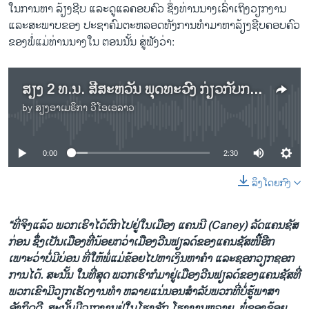
ໃນການຫາ ລ້ຽງຊີບ ແລະດູແລຄອບຄົວ ຊຶ່ງທ່ານນາງເລົ່າເຖິງວຽກງານ
ແລະສະພາບຂອງ ປະຊາຄົມຕະຫລອດທັງການທໍາມາຫາລ້ຽງຊີບຄອບຄົວ
ຂອງພໍ່ແມ່ທ່ານນາງໃນ ຕອນນັ້ນ ສູ່ຟັງວ່າ:
ສຽງ 2 ທ.ນ. ສີສະຫວັນ ພຸດທະວົງ ກ່ຽວກັບການມາຕັ້ງຖິ່ນຖານໃໝ່ໃນສະຫະລັດ ແລະວຽກງານຂອງພໍ່ເມ່ທ່ານນາງ
by
ສຽງອາເມຣິກາ ວີໂອເອລາວ
No media source currently available
0:00
2:30
ລິງໂດຍກົງ
“ທີ່ຈິງແລ້ວ ພວກເຮົາໄດ້ຕົກໄປຢູ່ໃນເມືອງ ແຄນນີ (Caney) ລັດແຄນຊັສ
ກ່ອນ ຊຶ່ງເປັນເມືອງທີ່ນ້ອຍກວ່າເມືອງວີນຟຽລດ໌ຂອງແຄນຊັສໜີ້ອີກ
ເພາະວ່າບໍ່ມີບ່ອນ ທີ່ໃຫ້ພໍ່ແມ່ຂ້ອຍໄປຫາເງິນຫາຄໍາ ແລະຊອກວຽກຊອກ
ການໄດ້. ສະນັ້ນ ໃນທີ່ສຸດ ພວກເຮົາກໍມາຢູ່ເມືອງວີນຟຽລດ໌ຂອງແຄນຊັສທີ່
ພວກເຂົາມີວຽກເຮັດງານທໍາ ຫລາຍແນ່ນອນສໍາລັບພວກທີ່ບໍ່ຮູ້ພາສາ
ອັງກິດດີ. ສະນັ້ນມີວຽກງານຢູ່ໃນໂຮງຈັກ ໂຮງງານຫລາຍ. ພໍ່ຂອງຂ້ອຍ