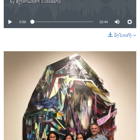
by
ສຽງອາເມຣິກາ ວີໂອເອລາວ
No media source currently available
0:00
10:44
ລິງໂດຍກົງ