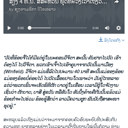
ສຽງ 4 ທ.ນ. ສີສະຫວັນ ພຸດທະວົງເວົ້າເຖິງວັດລາວ ແລະການຮັກສາຮີດຄອງປະເພນີຂອງຄົນລາວໃນເມືອງວິຍຟຽລດ໌
by
ສຽງອາເມຣິກາ ວີໂອເອລາວ
No media source currently available
0:00
0:44
ລິງໂດຍກົງ
“ວັດທີ່ຂ້ອຍຈື່ໄດ້ກໍມີແຕ່ຢູ່ໃນນະຄອນວີຈິຕາ ສະນັ້ນ ຄັນຢາກໄປວັດ ເຮົາ
ຕ້ອງໄດ້ ໄປວີຈິຕາ. ພວກເຂົາເຈົ້າໄປເອົາຄູບາຈາກວັດນັ້ນມາເມືອງ
(Winfield). ວີຈິຕາ ແມ່ນຂີ່ລົດໄປປະມານ 40 ນາທີ ສະນັ້ນແມ່ຂອງຂ້ອຍ
ແມ່ຂອງຂ້ອຍບໍ່ຄ່ອຍໄດ້ ໄປວັດເລື້ອຍປານໃດເພາະວ່າ ມັນຢູ່ໄກຫລາຍ
ແຕ່ວ່າພວກເພິ່ນຈະເຮັດພິທີຕັກ ບາດຢູ່ໃນເຮືອນ ເວລາມີຜູ້ໃດຈັດງານ
ເຊັ່ນວ່າ ຕັກບາດ, ບາສີ ສູ່ຂວັນ ຫລືອັນໃດ ອັນນຶ່ງຄ້າຍຄືກັນນັ້ນແລ້ວແມ່
ຂ້ອຍກໍຈະໄປຮ່ວມ ຂ້ອຍຮູ້ສຶກວ່າ ລາວມີຄວາມຜູກ ພັນນັບຖືສາສະໜາ
ພຸດຢູ່.”
ສະຫລຸບແລ້ວເຖິງແມ່ນວ່າຈະມາຈາກຄອບຄົວອົບພະຍົບທີ່ປະສົບກັບ
ຄວາມທຸກ ຍາກຫລາຍຢ່າງໃນເວລາມາຕັ້ງຖິ່ນຖານໃໝ່ນັ້ນກໍຕາມ ທ່ານ