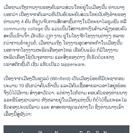
ເມື່ອຖາມເຖິງການງານຂອງຄົນລາວສ່ວນໃຫຍ່ຢູ່ໃນເມືອງນັ້ນ ທ່ານນາງ
ບອກວ່າ ເນື່ອງຈາກຄົນລາວທີ່ເປັນອົບພະຍົບສ່ວນໃຫຍ່ນັບທັງອ້າຍຂອງ
ທ່ານນາງ 4 ຄົນ ທີ່ຮຽນຈົບການສຶກສາຊັ້ນກາງໃນວິທະຍາໄລຊຸມຊົນ ຫລື
community college ນັ້ນ ແມ່ນເນັ້ນໃສ່ການຫາເງິນຄໍາມາລ້ຽງຄອບຄົວ
ສະນັ້ນເຂົາເຈົ້າ ມັກເຮັດ ວຽກ ງານ ຢູ່ໃນໂຮງຈັກໂຮງງານຕ່າງໆ ຫລາຍ
ກວ່າການຮໍ່າຮຽນຕໍ່. ເມື່ອຖາມເຖິງ ໂຮງງານອຸດສາຫະກໍາໃນເມືອງນັ້ນ
ນອກຈາກໂຮງງານຜະລິດເຄື່ອງອາໄຫລ່ ເຮືອບິນແລ້ວ ກໍມີໂຮງງານ
ຜະລິດເຄື່ອງໃຊ້ບັນຈຸອາຫານ ແລະສິ່ງຂອງຕ່າໆ ທີ່ເຮັດດ້ວຍຢາງ
ປລາສຕິກຊັ້ນດີ ເຊັ່ນ ແທັບເປີແວ tapperware.
ເນື່ອງຈາກເມືອງວິີນຟຽລດ໌ (Winfield) ເປັນເມືອງນ້ອຍທີ່ມີປະຊາກອນ
ປະມານ 10 ພັນກວ່າຄົນເທົ່ານັ້ນ ແລະມີຄົນເຊື້ອສາຍລາວອາໄສຢູ່ໜ້ອຍ
ຈຶ່ງບໍ່ໄດ້ມີການ ສ້າງສາວັດວາ. ແຕ່ຢ່າງໃດກໍຕາມ ຄອບຄົວຂອງທ່ານນາງ
ແລະພີ່ນ້ອງຊາວລາວ ທັງຫລາຍຢູ່ໃນເມືອງແຫ່ງນັ້ນ ກໍບໍ່ໄດ້ຖິ້ມປະລະໄລ
ຮີດຄອງປະເພນີລາວ ແລະ ສາສະໜາພຸດແຕ່ຢ່າງໃດ ຊຶ່ງທ່ານນາງເລົ່າ
ເລື້ອງນີ້ສູ່ຟັງວ່າ: