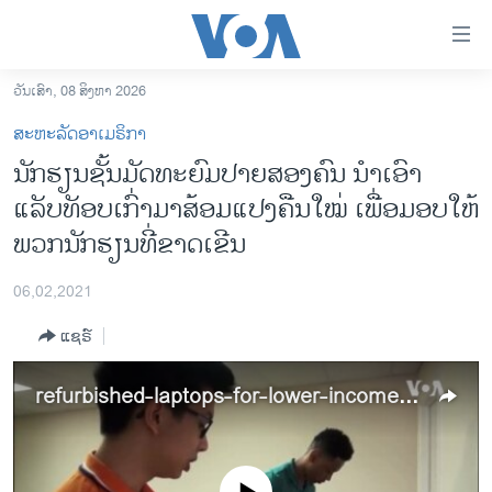
ລິ້ງ
ສຳຫລັບ
ເຂົ້າ
ວັນເສົາ, 08 ສິງຫາ 2026
ຫາ
ໂຮມເພຈ
ສະຫະລັດອາເມຣິກາ
ຂ້າມ
ລາວ
ນັກຮຽນຊັ້ນມັດທະຍົມປາຍສອງຄົນ ນຳເອົາ
ຂ້າມ
ອາເມຣິກາ
ແລັບທັອບເກົ່າມາສ້ອມແປງຄືນໃໝ່ ເພື່ອມອບໃຫ້
ຂ້າມ
ໄປ
ການເລືອກຕັ້ງ ປະທານາທີບໍດີ ສະຫະລັດ 2024
ພວກນັກຮຽນທີ່ຂາດເຂີນ
ຫາ
ຂ່າວ​ຈີນ
ຊອກ
06,02,2021
ຄົ້ນ
ໂລກ
ແຊຣ໌
ເອເຊຍ
ອິດສະຫຼະພາບດ້ານການຂ່າວ
refurbished-laptops-for-lower-income-students
ຊີວິດຊາວລາວ
ຊຸມຊົນຊາວລາວ