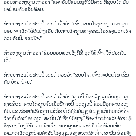
ສ່ວນທ້າວຫງວຽນ ກ່າວວ່າ “ແລະອັນນີ້ແມ່ນໜູທີ່ບໍ່ມີສາຍ ທີ່ຊ່ອຍໄດ້ ມັນ
ມາພ້ອມກັບແລັບທັອບ.
ທ່ານນາງສແຕັບຟານນີ້ ເບຍດ໌ ເວົ້າວ່າ “ເຈົ້າ, ຂອບໃຈຫຼາຍໆ. ພວກລູກ
ນ້ອຍ ຈະເຮັດໄດ້ດີແທ້ໆເລີຍ ກັບການຮ່ຳຮຽນທາງອອນໄລຂອງພວກເຂົາ
ດ້ວຍອັນນີ້. ຂອບໃຈ.”
ທ້າວຫງວຽນ ກ່າວວ່າ “ຂ້ອຍອວຍພອນສິ່ງດີທີ່ ສຸດໃຫ້ເຈົ້າ. ໃຫ້ປອດໄພ
ເດີ້.”
ທ່ານນາງສແຕັບຟານນີ້ ເບຍດ໌ ຕອບວ່າ “ຂອບໃຈ. ເຈົ້າກະປອດໄພ ເຊັ່ນ
ກັນ ບ່າຍ-ບ່າຍ.”
ທ່ານນາງສແຕັບຟານນີ້ ເບຍດ໌ ເວົ້າວ່າ “ດຽວນີ້ ຂ້ອຍລ້ຽງລູກຄົນດຽວ. ລູກ
ຊາຍຂ້ອຍ, ລາວໄດ້ຮຽນຈົບເມື່ອປີກາຍນີ້ ແຕ່ດຽວນີ້ ຂ້ອຍມີລູກສາວສອງ
ຄົນ. ແລະຂ້ອຍກໍເຮັດວຽກ ແຕ່ຂ້ອຍໄດ້ເງິນບໍ່ພຽງພໍ ພຽງແຕ່ເກີນກວ່າຄ່າ
ຈ້າງຂັ້ນຕ່ຳໜ້ອຍດຽວ. ສະນັ້ນ ມັນຈຶ່ງບໍ່ມີພຽງພໍທີ່ຈະຈ່າຍຄ່າແລັບທັອບ ຫຼື
ສິ່ງຂອງໃດໆໃຫ້ພວກເຂົາເຈົ້າ. ພວກລູກສາວຈະບໍ່ມີແລັບທັອບເພື່ອ
ສາມາດເຮັດວຽກບ້ານສຳລັບໂຮງຮຽນຂອງພວກເຂົາເຈົ້າ. ສະນັ້ນ ຂ້ອຍຈຶ່ງ