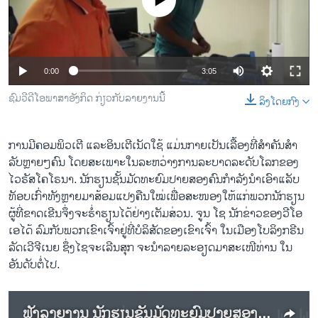
No media source currently available
ວິທະຍາສາດ-ເທັກໂນໂລຈີ
ທຸລະກິດ
ພາສາອັງກິດ
0:00
3:05
ວີດີໂອ
ຊົມວີດີໂອພາສາອັງກິດ ກ່ຽວກັບລາຍງານນີ້
ລິງໂດຍກົງ
ສຽງ
ລາຍການກະຈາຍສຽງ
ການມີຄອມພິວເຕີ ແລະອິນເຕີເນັດໃຊ້ ແມ່ນກາຍເປັນເລື້ອງທີ່ສຳຄັນສຳ
ຕິດຕາມພວກເຮົາ ທີ່
ລັບຫຼາຍໆຄົນ ໂດຍສະເພາະໃນລະຫວ່າງການລະບາດລະດັບໂລກຂອງ
ລາຍງານ
ໄວຣັສໂຄໂຣນາ. ນັກຮຽນຊັ້ນມັດທະຍົມປາຍສອງຄົນກຳລັງນຳເອົາແລັບ
ທັອບເກົ່າທັງຫຼາຍມາສ້ອມແປງຄືນໃໝ່ເພື່ອສະໜອງໃຫ້ແກ່ພວກນັກຮຽນ
ຜູ້ທີ່ຂາດເຂີນຈຶ່ງຈະຮ່ຳຮຽນໄດ້ຢ່າງເຕັມສ່ວນ. ຈູນ ໂຊ ນັກຂ່າວຂອງວີໂອ
ພາສາຕ່າງໆ
ເອໄດ້ ລົມກັບພວກເຂົາເຈົ້າຢູ່ທີ່ບໍລິສັດຂອງເຂົາເຈົ້າ ໃນເມືອງໂບລິງກຣີນ
ລັດເວີຈີເນຍ ຊຶ່ງໄຊຈະເລີນສຸກ ຈະນຳລາຍລະອຽດມາສະເໜີທ່ານ ໃນ
ອັນດັບຕໍ່ໄປ.
ຟັງລາຍງານ ນັກຮຽນຊັ້ນມັດທະຍົມປາຍສອງຄົນ ນຳເອົາແລັບທັອບເກົ່າມາສ້ອມແປງຄືນໃໝ່ ເພື່ອມອບໃຫ້ພວກນັກຮຽນທີ່ຂາດເຂີນ