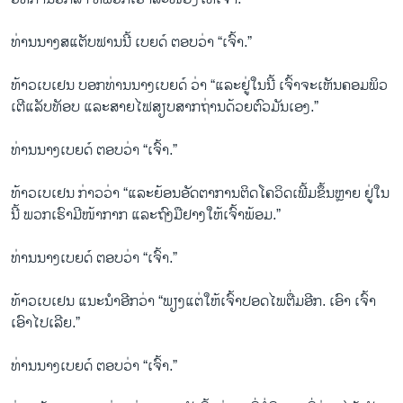
ທ່ານນາງສແຕັບຟານນີ້ ເບຍດ໌ ຕອບວ່າ “ເຈົ້າ.”
ທ້າວເບເຢນ ບອກທ່ານນາງເບຍດ໌ ວ່າ “ແລະຢູ່ໃນນີ້ ເຈົ້າຈະເຫັນຄອມພິວ
ເຕີແລັບທັອບ ແລະສາຍໄຟສຽບສາກຖ່ານດ້ວຍຕົວມັນເອງ.”
ທ່ານນາງເບຍດ໌ ຕອບວ່າ “ເຈົ້າ.”
ທ້າວເບເຢນ ກ່າວວ່າ “ແລະຍ້ອນອັດຕາການຕິດໂຄວິດເພີ້ມຂຶ້ນຫຼາຍ ຢູ່ໃນ
ນີ້ ພວກເຮົາມີໜ້າກາກ ແລະຖົງມືຢາງໃຫ້ເຈົ້າພ້ອມ.”
ທ່ານນາງເບຍດ໌ ຕອບວ່າ “ເຈົ້າ.”
ທ້າວເບເຢນ ແນະນຳອີກວ່າ “ພຽງແຕ່ໃຫ້ເຈົ້າປອດໄພຕື່ມອີກ. ເອົາ ເຈົ້າ
ເອົາໄປເລີຍ.”
ທ່ານນາງເບຍດ໌ ຕອບວ່າ “ເຈົ້າ.”