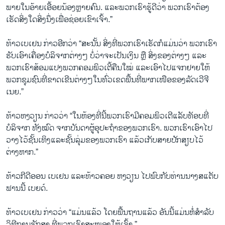
ພາຍໃນອ້າຍເອື້ອຍນ້ອງຫຼາຍຄົນ. ແລະພວກເຮົາຮູ້ດີວ່າ ພວກເຮົາຕ້ອງ
ເຮັດສິ່ງໃດສິ່ງນຶ່ງເພື່ອຊ່ອຍເຂົາເຈົ້າ.”
ທ້າວເບເຢນ ກ່າວອີກວ່າ “ສະນັ້ນ ສິ່ງທີ່ພວກເຮົາເຮັດກໍແມ່ນວ່າ ພວກເຮົາ
ຮັບເອົາເຄື່ອງບໍລິຈາກຕ່າງໆ ບໍ່ວ່າຈະເປັນເງິນ ຫຼື ສິ່ງຂອງຕ່າງໆ ແລະ
ພວກເຮົາສ້ອມແປງພວກຄອມພິວເຕີ້ຄືນໃໝ່ ແລະເອົາໄປແຈກຢາຍໃຫ້
ພວກຊຸມຊົນທີ່ຂາດເຂີນຕ່າງໆໃນທົ່ວເຂດພື້ນທີ່ພາກເໜືອຂອງລັດເວີຈີ
ເນຍ.”
ທ້າວຫງວຽນ ກ່າວວ່າ “ໃນຫ້ອງທີ່ນີ້ພວກເຮົາມີຄອມພິວເຕີແລັບທັອບທີ່
ບໍລິຈາກ ທັງໝົດ ຈາກບັນດາຜູ້ອຸປະຖຳຂອງພວກເຮົາ. ພວກເຮົາເອົາໄປ
ວາງໄວ້ຊັ້ນເທິງແລະຊັ້ນລຸ່ມຂອງພວກເຮົາ ແລ້ວເກັບສາຍປັກສຽບໄວ້
ຕ່າງຫາກ.”
ທ້າວກີດີອອນ ເບເຢນ ແລະທ້າວຄອຍ ຫງວຽນ ໄປພົບກັບທ່ານນາງສແຕັບ
ຟານນີ້ ເບຍດ໌.
ທ້າວເບເຢນ ກ່າວວ່າ “ແມ່ນແລ້ວ ໂດຍພື້ນຖານແລ້ວ ອັນນີ້ແມ່ນຫໍ່ສຳລັບ
ວິທີການຮັກສາ ທີ່ພວກເຮົາສະໜອງໃຫ້ເຈົ້າ.”