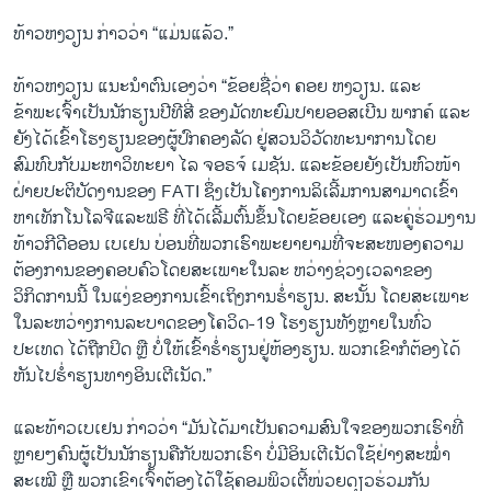
ທ້າວຫງວຽນ ກ່າວວ່າ “ແມ່ນແລ້ວ.”
ທ້າວຫງວຽນ ແນະນຳຕົນເອງວ່າ “ຂ້ອຍຊື່ວ່າ ຄອຍ ຫງວຽນ. ແລະ
ຂ້າພະເຈົ້າເປັນນັກຮຽນປີທີສີ່ ຂອງມັດທະຍົມປາຍອອສເບີນ ພາກຄ໌ ແລະ
ຍັງໄດ້ເຂົ້າໂຮງຮຽນຂອງຜູ້ປົກຄອງລັດ ຢູ່ສວນວິວັດທະນາການໂດຍ
ສົມທົບກັບມະຫາວິທະຍາ ໄລ ຈອຣຈ໌ ເມຊັນ. ແລະຂ້ອຍຍັງເປັນຫົວໜ້າ
ຝ່າຍປະຕິບັດງານຂອງ FATI ຊຶ່ງເປັນໂຄງການລິເລີ້ມການສາມາດເຂົ້າ
ຫາເທັກໂນໂລຈີແລະຟຣີ ທີ່ໄດ້ເລີ້ມຕົ້ນຂຶ້ນໂດຍຂ້ອຍເອງ ແລະຄູ່ຮ່ວມງານ
ທ້າວກີດີອອນ ເບເຢນ ບ່ອນທີ່ພວກເຮົາພະຍາຍາມທີ່ຈະສະໜອງຄວາມ
ຕ້ອງການຂອງຄອບຄົວໂດຍສະເພາະໃນລະ ຫວ່າງຊ່ວງເວລາຂອງ
ວິກິດການນີ້ ໃນແງ່ຂອງການເຂົ້າເຖິງການຮ່ຳຮຽນ. ສະນັ້ນ ໂດຍສະເພາະ
ໃນລະຫວ່າງການລະບາດຂອງໂຄວິດ-19 ໂຮງຮຽນທັງຫຼາຍໃນທົ່ວ
ປະເທດ ໄດ້ຖືກປິດ ຫຼື ບໍ່ໃຫ້ເຂົ້າຮ່ຳຮຽນຢູ່ຫ້ອງຮຽນ. ພວກເຂົາກໍຕ້ອງໄດ້
ຫັນໄປຮ່ຳຮຽນທາງອິນເຕີເນັດ.”
ແລະທ້າວເບເຢນ ກ່າວວ່າ “ມັນໄດ້ມາເປັນຄວາມສົນໃຈຂອງພວກເຮົາທີ່
ຫຼາຍໆຄົນຜູ້ເປັນນັກຮຽນຄືກັບພວກເຮົາ ບໍ່ມີອິນເຕີເນັດໃຊ້ຢ່າງສະໝ່ຳ
ສະເໝີ ຫຼື ພວກເຂົາເຈົ້າຕ້ອງໄດ້ໃຊ້ຄອມພິວເຕີ້ໜ່ວຍດຽວຮ່ວມກັນ