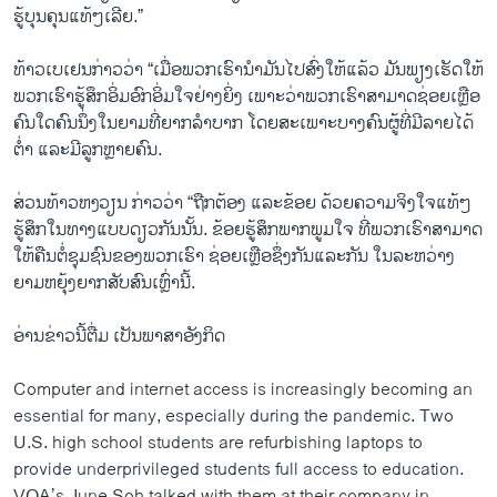
ຮູ້ບຸນຄຸນແທ້ໆເລີຍ.”
ທ້າວເບເຢນກ່າວວ່າ “ເມື່ອພວກເຮົານຳມັນໄປສົ່ງໃຫ້ແລ້ວ ມັນພຽງເຮັດໃຫ້
ພວກເຮົາຮູ້ສຶກອິ່ມອົກອິ່ມໃຈຢ່າງຍິ່ງ ເພາະວ່າພວກເຮົາສາມາດຊ່ອຍເຫຼືອ
ຄົນໃດຄົນນຶ່ງໃນຍາມທີ່ຍາກລຳບາກ ໂດຍສະເພາະບາງຄົນຜູ້ທີ່ມີລາຍໄດ້
ຕ່ຳ ແລະມີລູກຫຼາຍຄົນ.
ສ່ວນທ້າວຫງວຽນ ກ່າວວ່າ “ຖືກຕ້ອງ ແລະຂ້ອຍ ດ້ວຍຄວາມຈິງໃຈແທ້ໆ
ຮູ້ສຶກໃນທາງແບບດຽວກັນນັ້ນ. ຂ້ອຍຮູ້ສຶກພາກພູມໃຈ ທີ່ພວກເຮົາສາມາດ
ໃຫ້ຄືນຕໍ່ຊຸມຊົນຂອງພວກເຮົາ ຊ່ອຍເຫຼືອຊຶ່ງກັນແລະກັນ ໃນລະຫວ່າງ
ຍາມຫຍຸ້ງຍາກສັບສົນເຫຼົ່ານີ້.
ອ່ານຂ່າວນີ້ຕື່ມ ເປັນພາສາອັງກິດ
Computer and internet access is increasingly becoming an
essential for many, especially during the pandemic. Two
U.S. high school students are refurbishing laptops to
provide underprivileged students full access to education.
VOA’s June Soh talked with them at their company in