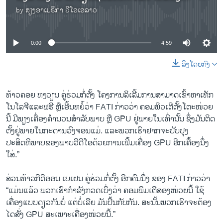
by
ສຽງອາເມຣິກາ ວີໂອເອລາວ
No media source currently available
0:00
4:59
ລິງໂດຍກົງ
ທ້າວຄອຍ ຫງວຽນ ຄູ່ຮ່ວມກໍ່ຕັ້ງ ໂຄງການລິເລີ້ມການສາມາດເຂົ້າຫາເທັກ
ໂນໂລຈີແລະຟຣີ ຫຼືເອີ້ນຫຍໍ້ວ່າ FATI ກ່າວວ່າ ຄອມພິວເຕີຕັ້ງໂຕະໜ່ວຍ
ນີ້ ມີພຽງເຄື່ອງຄຳນວນສຳລັບພາບ ຫຼື GPU ຢູ່ພາຍໃນເທົ່ານັ້ນ ຊຶ່ງມັນຕິດ
ຕັ້ງຢູ່ພາຍໃນກະດານວົງຈອນແມ່. ແລະພວກເຮົາຢາກຈະປັບປຸງ
ປະສິດທິພາບຂອງພາບວີດີໂອດ້ວຍການເພີ້ມເຄື່ອງ GPU ອີກເຄື້ອງນຶ່ງ
ໃສ່.”
ສ່ວນທ້າວກີດີອອນ ເບເຢນ ຄູ່ຮ່ວມກໍ່ຕັ້ງ ອີກຄົນນຶ່ງ ຂອງ FATI ກ່າວວ່າ
“ແມ່ນແລ້ວ ພວກເຮົາກໍາລັງກວດເບິ່ງວ່າ ຄອມພິມເຕີສອງໜ່ວຍນີ້ ໃຊ້
ເຄື່ອງແບບດຽວກັນບໍ່ ແຕ່ບໍ່ເລີຍ ມັນປີ້ນກັບກັນ. ສະນັ້ນພວກເຮົາຈະຕ້ອງ
ໄດສັ່ງ GPU ສະເພາະເຄື່ອງໜ່ວຍນີ້.”