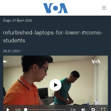
ລິ້ງ
ສຳຫລັບ
ເຂົ້າ
ວັນສຸກ, 07 ສິງຫາ 2026
ຫາ
ໂຮມເພຈ
refurbished-laptops-for-lower-income-
ຂ້າມ
ລາວ
students
ຂ້າມ
ອາເມຣິກາ
ຂ້າມ
29,01,2021
ໄປ
ການເລືອກຕັ້ງ ປະທານາທີບໍດີ ສະຫະລັດ 2024
ຫາ
ຂ່າວ​ຈີນ
ຊອກ
ຄົ້ນ
ໂລກ
ເອເຊຍ
No media source currently available
ອິດສະຫຼະພາບດ້ານການຂ່າວ
ຊີວິດຊາວລາວ
ຊຸມຊົນຊາວລາວ
0:00
3:05