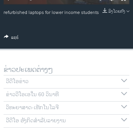
ວິທະຍາສາດ-ເທັກໂນໂລຈີ
ລິງໂດຍກົງ
refurbished laptops for lower income students
ທຸລະກິດ
ພາສາອັງກິດ
ວີດີໂອ
ແຊຣ໌
ສຽງ
ລາຍການກະຈາຍສຽງ
ຕິດຕາມພວກເຮົາ ທີ່
ຂ່າວປະເພດຕ່າງໆ
ລາຍງານ
ວີດີໂອຂ່າວ
ພາສາຕ່າງໆ
ຂ່າວວີໂອເອໃນ 60 ວິນາທີ
ວິທະຍາສາດ-ເທັກໂນໂລຈີ
ວີດີໂອ ອັງກິດສຳລັບລາຍງານ