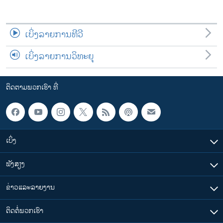
ເບິ່ງລາຍການທີວີ
ເບິ່ງລາຍການວິທະຍຸ
ຕິດຕາມພວກເຮົາ ທີ່
ເບິ່ງ
ຟັງສຽງ
ຂ່າວແລະລາຍງານ
ຕິດຕໍ່ພວກເຮົາ