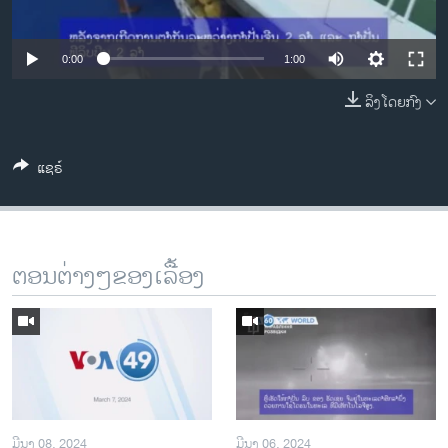
ວິທະຍາສາດ-ເທັກໂນໂລຈີ
ທຸລະກິດ
0:00
1:00
ພາສາອັງກິດ
ລິງໂດຍກົງ
ວີດີໂອ
ສຽງ
ແຊຣ໌
ລາຍການກະຈາຍສຽງ
ຕິດຕາມພວກເຮົາ ທີ່
ລາຍງານ
ຕອນຕ່າງໆຂອງເລື້ອງ
ພາສາຕ່າງໆ
ມີນາ 08, 2024
ມີນາ 06, 2024