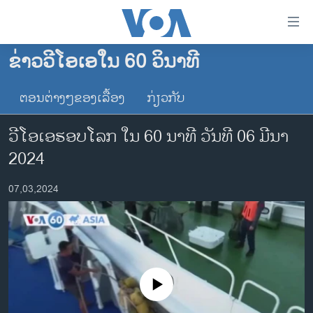
ລິ້ງ
ສຳຫລັບ
ເຂົ້າ
ຂ່າວວີໂອເອໃນ 60 ວິນາທີ
ຫາ
ໂຮມເພຈ
ຂ້າມ
ຕອນຕ່າງໆຂອງເລື້ອງ
ກ່ຽວກັບ
ລາວ
ຂ້າມ
ອາເມຣິກາ
ຂ້າມ
ວີໂອເອຮອບໂລກ ໃນ 60 ນາທີ ວັນທີ 06 ມີນາ
ໄປ
ການເລືອກຕັ້ງ ປະທານາທີບໍດີ ສະຫະລັດ 2024
2024
ຫາ
ຂ່າວ​ຈີນ
ຊອກ
07,03,2024
ຄົ້ນ
ໂລກ
ເອເຊຍ
ອິດສະຫຼະພາບດ້ານການຂ່າວ
ຊີວິດຊາວລາວ
No media source currently available
ຊຸມຊົນຊາວລາວ