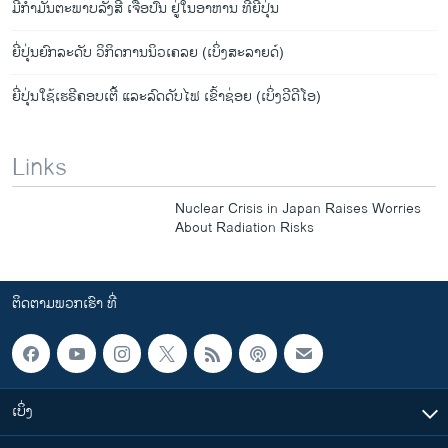
ມີກໍາມັນຕະພາບລັງສີ ເຈືອປົນ ຢູ່ໃນອາຫານ ທີ່ຍີ່ປຸ່ນ
ຍີ່ປຸ່ນຍົກລະດັບ ວິກິດການນິວເຄລຍ (ເບິ່ງສະລາຍດ໌)
ຍີ່ປຸ່ນໃຊ້ເຮຣີຄອບເຕີ້ ແລະລົດດັບໄຟ ເຂົ້າຊ່ອຍ (ເບິ່ງວີດີໂອ)
Links
Nuclear Crisis in Japan Raises Worries
About Radiation Risks
ຕິດຕາມພວກເຮົາ ທີ່
ເບິ່ງ