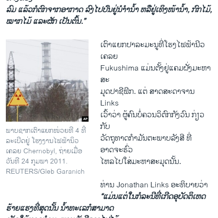
ລົມ ແລ້ວກໍ​ຕົກ​ຈາກອາກາດ ລົງ​ໄປປົນ​ຢູ່​ນຳໍານໍ້າ ຫລື​ຢູ່​ເທິງ​ໜ້ານໍ້າ, ກົກ​ໄມ້,
ໝາກ​ໄມ້ ​ແລະ​ຜັກ ​ເປັນ​ຕົ້ນ.”
ເຕົາ​ແຍກ​ປາລະ​ມະນູທີ່ໂຮງໄຟ​ຟ້າ​ນີວ​
ເຄລຍ
Fukushima ​ແມ່ນ​ຕັ້ງຢູ່​ແຄມຝັ່ງ​ມະຫາ​
ສະ
ມຸດ​ປາຊີ​ຟິກ. ແຕ່​ ​ສາດສະດາຈານ
Links
ເວົ້າວ່າ ​ຜູ້​ຄົນ​ບໍ່ຄວນ​ວິຕົກ​ກັງວົນ​ ກ່ຽວ​
ກັບ
ພາບຊາກເຕົາແຍກໜ່ວຍທີ 4 ທີ່
ວັດຖຸທາດກໍາມັນ​ຕະພາບ​ລັງສີ ທີ່​
ລະເບີດຢູ່ ໂຮງງານໄຟຟ້ານິວ
ອາດຈະ​ຮົ່ວ
ເຄລຍ Chernobyl, ຖ່າຍເມື່ອ
ໄຫລ​ໄປ​ໃສ່​ມະຫາ​ສະມຸດນັ້ນ.
ວັນທີ 24 ກຸມພາ 2011.
REUTERS/Gleb Garanich
ທ່ານ​ Jonathan Links ອະທິບາຍ​ວ່າ
“ແມ່ນແຕ່​ໃນ​ກໍ​ລະ​ນີທີ່ເກີດອຸບັດ​ຕິ​ເຫດ
ຮ້າຍ​ແຮງ​ທີ່​ສຸດນັ້ນ ນໍ້າ​ທະ​ເລ​ກໍ​ສາມາດ