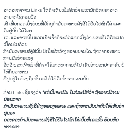
ສາດສະດາຈານ Links ໃຫ້​ຄໍາ​ເຫັນ​ເພີ້ມອີກ​ວ່າ ພວກ​ນັກ​ວິທະຍາ​ສາດ​
ສາມາດ​ໃຊ້​ຄອມ​ພີ​ວ​
ເຕີ ​ເພື່ອກວດເບິ່ງ​ບ່ອນ​ທີ່ວັດຖຸ​ກໍາມັນ​ຕະພາບ​ລັງສີ​ໄດ້​ປີວ​ໄປ​ຕົກ​ໃສ່​ ແລະ​
ຕິດ​ຢູ່​ນັ້ນ ໄດ້​ໂດຍ
ໄວ. ​ແລະ​ຈາກ​ນັ້ນ ພວກ​ເຂົາ​ເຈົ້າກໍ​ຈະວັດ​ແທກເບິ່ງວ່າ ​ບ່ອນ​ທີ່​ໄດ້​ຖືກແປດ​
ເປື້ອນ​ໄປ​ດ້ວຍ
ກໍາ​ມັນ​ຕະພາບ​ລັງສີນັ້ນ ມີເນື້ອທີ່​ກວ້າງ​ຫລາຍ​ປານ​ໃດ. ຖ້າ​ຫາກ​ສະພາບ​
ການ​ມັນ​ຮ້າຍ​ແຮງ​
ອີ່ຫລີ ພວກ​ເຈົ້າໜ້າທີ່​ກໍ​ຈະ​ໃຊ້​ມາດ​ຕະການ​ຕໍ່​ໄປ ​ເຊັ່ນ​ວ່າ​ບອກປະຊາຊົນ​ ​ບໍ່​
ໃຫ້​ກິນ​ອາຫານ​
ທີ່​ປູກ​ຢູ່​ໃນ​ທ້ອງ​ຖິ່ນ​ນັ້ນ ຫລື ບໍ່​ໃຫ້​ດື່ມ​ນໍ້າ​ຈາກ​ເຂດນັ້ນ.
ທ່ານ Links ຊີ້​ແຈງວ່າ
“​ແຕ່​ນັ້ນຈະ​ເປັນ
ໃນກໍລະນີ​ທີ່​ວ່າ ຖ້າຫາກມີ​ການ​
ປ່ອຍ​ທາ​ດ
ກໍາມັນ​ຕະພາບ​ລັງສີຢ່າງ​ຫລວງຫລາຍ ​ແລະ​ຖ້າ​ຫາກ​ມັນ​ປາກົດ​ໃຫ້​ເຫັນ​ວ່າ
ຝຸ່ນລະ
ອອງ​ຂອງກໍາມັນ​ຕະພາບ​ລັງສີ​ໄດ້ປີວ​ໄປ​ຕົກໃສ່​ເນື້ອທີ່ເຂດ​ນັ້ນ ຍ້ອນ​ທິດ​
ທາງ​ຂອງ​