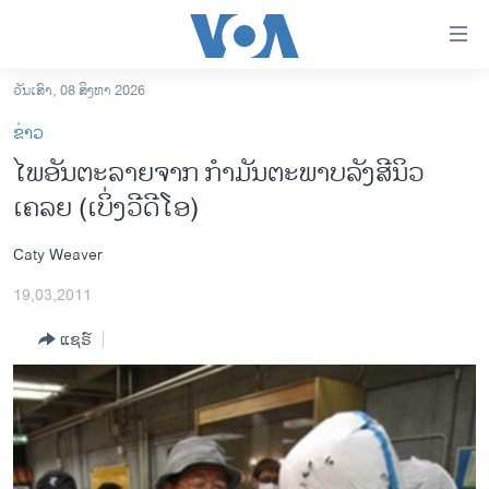
ລິ້ງ
ສຳຫລັບ
ເຂົ້າ
ວັນເສົາ, 08 ສິງຫາ 2026
ຫາ
ໂຮມເພຈ
ຂ່າວ
ຂ້າມ
ລາວ
ໄພອັນຕະລາຍຈາກ ກໍາມັນຕະພາບລັງສີນິວ
ຂ້າມ
ອາເມຣິກາ
ເຄລຍ (ເບິ່ງວີດີໂອ)
ຂ້າມ
ໄປ
ການເລືອກຕັ້ງ ປະທານາທີບໍດີ ສະຫະລັດ 2024
ຫາ
Caty Weaver
ຂ່າວ​ຈີນ
ຊອກ
19,03,2011
ຄົ້ນ
ໂລກ
ແຊຣ໌
ເອເຊຍ
ອິດສະຫຼະພາບດ້ານການຂ່າວ
ຊີວິດຊາວລາວ
ຊຸມຊົນຊາວລາວ