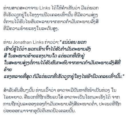
ທ່ານສາດສະດາຈານ Links​ ໄດ້​ໃຫ້​ຄໍາ​ເຫັນ​ວ່າ ມີ​ແຕ່ພວກ​
ທີ່​ເຮັດ​ວຽກຢູ່​ໃນ​ໂຮງງານ​ນີວ​ເຄລຍ​ເທົ່ານັ້ນ ທີ່​ມີ​ຄວາມ​ສ່ຽງ
ຕໍ່ການໄດ້​ຮັບ​ໄພ​ອັນຕະລາຍຈາກທາດກໍາມັນ​ຕະພາບ​ລັງສີ
ທີ່​ມີ​ຄວາມ​ຮ້າຍ​ແຮງໃນ​ລະດັບ​ສູງ.
ທ່ານ Jonathan Links ກ່າວ​ວ່າ:
“
ແນ່​ນ່ອນ ພວກ​
ເຮົາ​ບໍ່ຮູ້​ໄດ້​ວ່າ ພວກ​ເຂົາ​ເຈົ້າ​ໄດ້​ຮັບກໍາມັນ​ຕະພາບ​ລັງ
ສີ ​ໃນ​ຂະໜາດຮ້າຍ​ແຮງ​ປານ​ໃດ ​ແຕ່​ພວກ​ທີ່ຕົກ​ຢູ່
ໃນ​ສະພາບສ່ຽງ​ຕໍ່ການ​ໄດ້​ຮັບ​ຜົນ​ກະທົບ​ຈາກທາດກໍາມັນ​ຕະພາບ​ລັງສີທີ່​
ຮ້າຍ
ແຮງ​ຫລາຍ​ທີ່​ສຸດ ​ກໍ​ມີ​ແຕ່​ພວກທີ່​ເຮັດ​ວຽກ​ຢູ່​ໂຮງ​ໄຟຟ້າ​ນີວ​ເຄລຍ​ເທົ່າ​ນັ້ນ.”
ສຳລັບ​ຄົນ​ອື່ນໆນັ້ນ ທ່ານ​ເວົ້າວ່າ ອາດ​ຈະ​ມີ​ບັນຫາ​ທີ່ໜ້າ​ເປັນ​ຫ່ວງ​ ໃນ​
ໄລຍະ​ຍາວ. ຄື​ພວກທີ່​ຖືກເຜີຍ​ແບ​ໃສ່​ ອາດຈະເປັນ​ໂຣກ​ມະ​ເຮັງ​ໄດ້ ​ຈາກ​
ການ​ຖືກຝຸ່ນ​ລະອອງ​ຂອງກໍາມັນ​ຕະພາບ​ລັງສີຂະໜາດຕໍ່າ, ປະ​ເພດ​ທີ່​ຖືກ​
ປ່ອຍ​ອອກ​ມາ​ຈາກ​ອຸບັດ​ຕິ​ເຫດນີວ​ເຄລຍນັ້ນ.