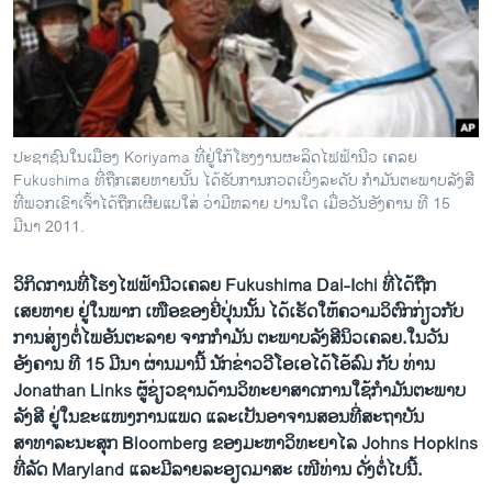
ວິທະຍາສາດ-ເທັກໂນໂລຈີ
ທຸລະກິດ
ພາສາອັງກິດ
ວີດີໂອ
ປະຊາຊົນໃນເມືອງ Koriyama ທີ່ຢູ່ໃກ້ໂຮງງານຜະລິດໄຟຟ້ານີວ ເຄລຍ
ສຽງ
Fukushima ທີ່ຖືກເສຍຫາຍນັ້ນ ໄດ້ຮັບການກວດເບິ່ງລະດັບ ກໍາມັນຕະພາບລັງສີ
ທີ່ພວກເຂົາເຈົ້າໄດ້ຖືກເຜີຍແບໃສ່ ວ່າມີຫລາຍ ປານໃດ ເມື່ອວັນອັງຄານ ທີ 15
ລາຍການກະຈາຍສຽງ
ມີນາ 2011.
ຕິດຕາມພວກເຮົາ ທີ່
ລາຍງານ
ວິກິດການທີ່ໂຮງໄຟຟ້ານີວເຄລຍ Fukushima Dai-Ichi ທີ່ໄດ້ຖືກ
ເສຍຫາຍ ຢູ່ໃນພາກ ເໜືອຂອງຍີ່ປຸ່ນນັ້ນ ໄດ້ເຮັດໃຫ້ຄວາມວິຕົກກ່ຽວກັບ
ການສ່ຽງຕໍ່ໄພອັນຕະລາຍ ຈາກກໍາມັນ ຕະພາບລັງສີນິວເຄລຍ.ໃນວັນ
ພາສາຕ່າງໆ
ອັງຄານ ທີ 15 ມີນາ ຜ່ານມານີ້ ນັກຂ່າວວີໂອເອໄດ້ໂອ້ລົມ ກັບ ທ່ານ
Jonathan Links ຜູ້ຊ່ຽວຊານດ້ານວິທະຍາສາດການໃຊ້ກໍາມັນຕະພາບ
ລັງສີ ຢູ່ໃນຂະແໜງການແພດ ແລະເປັນອາຈານສອນທີ່ສະຖາບັນ
ສາທາລະນະສຸກ Bloomberg ຂອງມະຫາວິທະຍາໄລ Johns Hopkins
ທີ່ລັດ Maryland ແລະມີລາຍລະອຽດມາສະ ເໜີທ່ານ ດັ່ງຕໍ່ໄປນີ້.