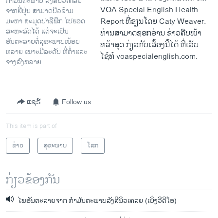
ກໍາມັນຕະພາບ ລັງສີນິວເຄລຍ
VOA Special English Health
ຈາກຍີ່ປຸ່ນ ສາມາດປິວຂ້າມ
Report ທີ່ຂຽນ​ໂດຍ Caty Weaver.
ມະຫາ ສະມຸດປາຊີຟິກ ໄປຮອດ
ສະຫະລັດໄດ້ ແຕ່ຈະເປັນ
ທ່ານ​ສາມາດຊອກ​ອ່ານ​ ຂ່າວ​ຄືບໜ້າ
ອັນຕະລາຍຕໍ່ສຸຂະພາບໜ້ອຍ
ຫລ້າ​ສຸດ ກ່ຽວກັບ​ເລື້ອງນີ້​ໄດ້​ ທີ່​ເວັບ​
ຫລາຍ ເພາະມີລະດັບ ທີ່ຕໍ່າແລະ
ໄຊ໌ທ໌ voaspecialenglish.com.
ຈາງລົງຫລາຍ.
ແຊຣ໌
Follow us
This item is part of
ຂ່າວ
ສຸຂະພາບ
ໂລກ
ກ່ຽວຂ້ອງກັນ
ໄພອັນຕະລາຍຈາກ ກໍາມັນຕະພາບລັງສີນິວເຄລຍ (ເບິ່ງວີດີໂອ)