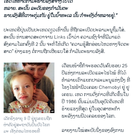
ເຮັດ​ໃຫ້​ທາດກໍາມະ​ພາບລັງສີຈາງ​ໄປ​ໄດ້
ຫລາຍ​. ສະນັ້ນ ລະດັບຂອງກໍາ
ມັນ​ຕະ
ພາບ​ລັງສີ​ທີ່ເກາະກຸ່ມ​ກັນ​ ຢູ່​ໃນ​ນໍ້າ​ທະ​ເລ​ ນັ້ນ ກໍ​ຈະ​ຍັງຕໍ່າຫລາຍຢູ່.”
ປະ​ເທດ​ຍີ່ປຸ່ນ​ເປັນ​ປະ​ເທດ​ດຽວເທົ່ານັ້ນ ທີ່​ຖືກ​ລະ​ເບີດ​ປະລາ​ມະນູຖິ້ມ​ໃສ່.
ສະນັ້ນ ທ່ານ​ສາດສະດາຈານ Links ​ເວົ້າວ່າ ຄວາມ​ຊົງ​ຈໍາ​ທີ່​ມີ​ມາ​ແຕ່​
ສົງຄາມ​ໂລກ​ຄັ້ງທີ 2 ນັ້ນ ຈະ​ກໍ່ໃຫ້ເກີດ “ຄວາມ​ຮູ້ສຶກ​ອ່ອນ​ໄຫວ​ທາງ​ຈິດຕະ
ສາດ” ຢ່າງແຮງ ຕໍ່ການ​ຖືກ​ເຜີຍ​ແບ​ໃສ່ ກຳ​ມັນຕະ​ພາບລັງສີ.
ເດືອນໜ້າຍີ້ກໍ​ຈະ​ຮອດ​ວັນ​ຄົບຮອບ​ 25
ປີແຫ່ງ​ການລະ​ເບີດ​ແລະໄຟ​ໄໝ້ ທີ່​ໄດ້​
ທຳລາຍເຕົາ​ແຍກ​ປາລະ​ມະນູແຫ່ງ​ນື່ງ ​ທີ່
ໂຮງ​ໄຟ​ຟ້າ​ນີວ​ເຄລຍ Chernobyl ຢູ່ ຢູ​
ເຄຣນ. ເຫດ ການ​ດັ່ງກ່າວທີ່​ເກີດ​ຂຶ້ນ​ໃນ
ປີ 1986 ນັ້ນ​ແມ່ນ​ເປັນ​ອຸບັດ​ຕິ​ເຫດ​ທີ່​
ຮ້າຍ​ແຮງ​ທີ່​ສຸດ ຢູ່​ໃນ​ອຸດ​ສາຫະ​ກໍາ​
ພະລັງງານ​ນີວ​ເຄລຍຂອງ​ໂລກ.
ເດັກຍິງອາຍຸ 9 ປີ ຢູ່ຢູເຄຣນຖືກ
ຜ່າຕັດຢູ່ສະຖາບັນປິ່ນປົວໂຣກ
ລາຍ​ງານ​ໃໝ່ສະບັບນຶ່ງຂອງ​ອົງການ​
ມະ ເຮັງຕ່ອມໄທຣອຍທີ່