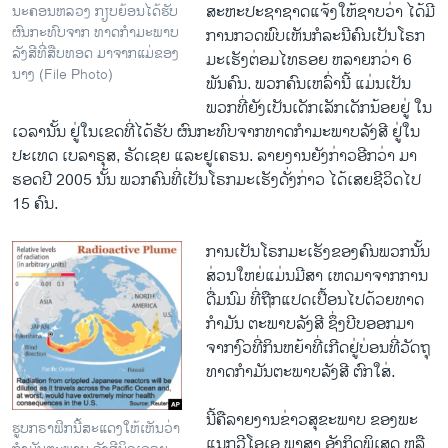
ສະຫະ​ປະຊາ​ຊາດແຈ້ງ​ໃຫ້​ຊາບວ່າ ​ໄດ້ມີ​
ນະຄອນຫລວງ ກຽບຍ້ອນໄດ້ຮັບ
ຜົນກະທົບຈາກ ທາດກໍາມະພາບ
ການກວດ​ພົບເຫັນກໍລະນີຄົນເປັນ​ໂຣກ
ລັງສີທີ່ສືບທອດ ມາຈາກແມ່ຂອງ
ມະ​ເຮັງ​ຕ່ອມ​ໄທ​ຣອຍ ຫລາຍ​ກວ່າ 6
ນາງ (File Photo)
ພັນ​ຄົນ. ພວກ​ຄົນ​ເຫລົ່ານີ້ ​ແມ່ນ​ເປັນ​
ພວກທີ່​ຍັງ​ເປັນ​ເດັກ​ເລັກ​ເດັກນ້ອຍ​ຢູ່ ໃນ​
ເວລາ​ນັ້ນ ຢູ່ໃນ​ເຂດ​ທີ່​ໄດ້​ຮັບ ຜົນ​ກະທົບ​ຈາກ​ທາດ​ກຳມະ​ພາບ​ລັງສີ ຢູ່​ໃນ ​
ປະ​ເທດ ​ເບ​ລາຣຸສ, ຣັດ​ເຊຍ ​ແລະຢູ​ເຄຣນ. ລາຍ​ງານ​ຍັງ​ກ່າວ​ອີກ​ວ່າ ​ມາ​
ຮອດປີ 2005 ​ນັ້ນ ພວກ​ຄົນ​ທີ່​ເປັນໂຣກມະ​ເຮັງດັ່ງ​ກ່າ​ວ ​ໄດ້​ເສຍ​ຊີວິດ​ໄປ
15 ຄົນ.
ການ​ເປັນໂຣກມະ​ເຮັງຂອງ​ຄົນ​ພວກ​ນັ້ນ
ສ່ວນ​ໃຫຍ່​ແມ່ນມີ​ສາ ​ເຫດ​ມາ​ຈາກ​ການ​
ດື່ມ​ນົມ ​ທີ່​ຖືກ​ແປດ​ເປື້ອນໄປ​ດ້ວຍ​ທາດ
ກໍາ​ມັນ ​ຕະພາບ​ລັງສີ ຊຶ່ງບີບອອກມາ​
ຈາກ​ງົວ​ທີ່​ກິນ​ຫຍ້າທີ່​ເກີດ​ຢູ່​ບ່ອນ​ທີ່​ວັດຖຸ
ທາດກຳ​ມັນ​ຕະພາບ​ລັງສີ​ ຕົກ​ໃສ່.
ນີ້ຄື​ລາຍ​ງານຂ່າວສຸຂະ​ພາບ ຂອງ​ພະ​
ຮູບກຣາຟິກນີ້ສະແດງໃຫ້ເຫັນວ່າ
ແນ​ກວີ​ໂອ​ເອ​ ພາສາ ອັງກິດພິ​ເສດ ຫລື