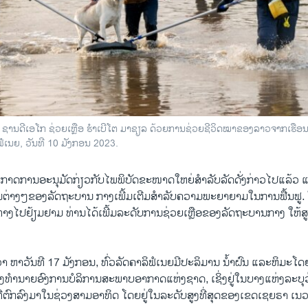
ງ ຊານດີເອໂກ ຊ່ວຍເຫຼືອ ຮໍາເບີໂຕ ມາຊຽລ ດ້ວຍການຊ່ວຍຊີວິດໝາຂອງລາວຈາກເຮືອນທີ
ິຟໍເນຍ, ວັນທີ 10 ມັງກອນ 2023.
ປະກາດການອະນຸມັດກ່ຽວກັບໄພພິບັດຂະໜາດໃຫຍ່ສໍາລັບລັດດັ່ງກ່າວໄປແລ້
ຕ່າງໆຂອງລັດຖະບານ ກາງເພີ້ມເຕີມສໍາລັບຄວາມພະຍາຍາມໃນການຟື້ນຟູ. ໃນ
ທາງໄປຢ້ຽມຢາມ ທ່ານໄດ້ເພີ້ມລະດັບການຊ່ວຍເຫຼືອຂອງລັດຖະບານກາງ ໃຫ້ສູງຂ
າ ຫາວັນທີ 17 ມັງກອນ, ທົ່ວລັດຄາລິຟໍເນຍມີປະລິມານ ນໍ້າຝົນ ແລະຫິມະໂ
​ທຳ​ນາຍ​ອົງ​ການບໍລິການສະພາບອາກາດແຫ່ງຊາດ, ເຊິ່ງ​ຢູ່​ໃນ​ບາງ​ແຫ່ງລະບຸວ
່ຕົກລົງມາໃນຊ່ວງສາມອາທິດ ໂດຍຢູ່ໃນລະດັບສູງທີ່ສຸດຂອງ​ເຂດເຊຍຣາ ເນ