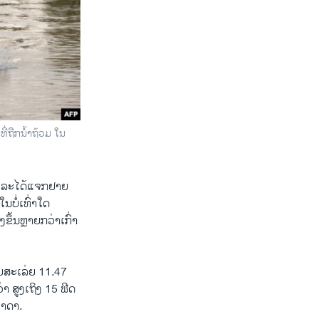
່ຖືກນໍ້າຖ້ວມ ໃນ
ວ ແລະໄດ້ແຈກຢາຍ
ບໍ່ເທົ່າໃດ
ຶ້ນຫຼາຍກວ່າເກົ່າ
ດຍສະເລ່ຍ 11.47
່າ ສູງເຖິງ 15 ຟີດ
ວາດາ.