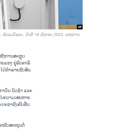
ິວ, ລັດແມຣີແລນ, ວັນທີ 19 ມັງກອນ 2023, ຂອງການ
ບຟັງການສະຫຼຸບ
ຍ​ແຮງ ​ຢູ່ລັດຄາລິ
ດ້ທຳ​ລາຍ​ຊັບ​ສິນ​
ນກາວິນ ນິວຊໍາ ແລະ
ໄດ້ຮັບຄວາມເສຍຫາຍ
ະປະຊາຊົນຄົນອື່ນ
້ສະໜັບສະໜຸນຕໍ່​