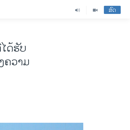
ສົດ
ໄດ້ຮັບ
່ງຄວາມ