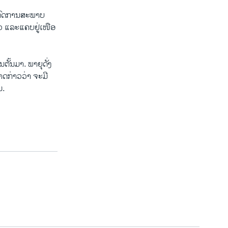
ປາກົດການສະພາບ
ຍາວ ແລະແຄບຢູ່ເໜືອ
ຕັ້ນມາ. ພາຍຸດັ່ງ
າດກ່າວວ່າ ຈະມີ
ນ.