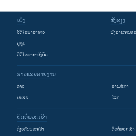
ເບິ່ງ
ຟັງສຽງ
ວີດີໂອພາສາລາວ
ຟັງລາຍການຂອງ
ຢູທູບ
ວີດີໂອພາສາອັງກິດ
ຂ່າວແລະລາຍງານ
ລາວ
ອາເມຣິກາ
ເອເຊຍ
ໂລກ
ຕິດຕໍ່ພວກເຮົາ
ກ່ຽວກັບພວກເຮົາ
ຕິດຕໍ່ພວກເຮົາ