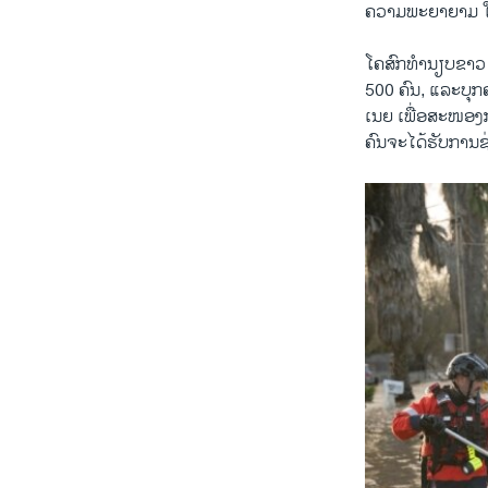
ຄວາມ​ພະ​ຍາ​ຍາມ​ 
ໂຄສົກທໍານຽບຂາວ 
500 ຄົນ, ແລະບຸກ
ເນຍ ເພື່ອສະໜອງກ
ຄົນຈະໄດ້ຮັບການຊ່