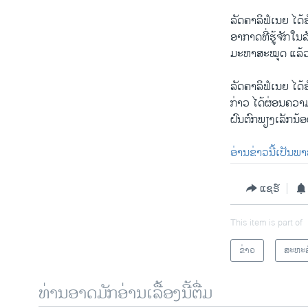
ລັດຄາລິຟໍເນຍ ໄດ
ອາກາດທີ່ຮູ້ຈັກໃນລ
ມະຫາສະໝຸດ ແລ້ວໄ
ລັດຄາລິຟໍເນຍ ໄດ້ຮ
ກ່າວ ໄດ້ຜ່ອນຄວາມ
ຝົນຕົກພຽງເລັກນ້
ອ່ານຂ່າວນີ້ເປັນພ
ແຊຣ໌
This item is part of
ຂ່າວ
ສະຫະລ
ທ່ານອາດມັກອ່ານເລື້ອງນີ້ຕື່ມ