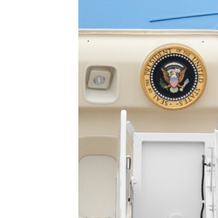
ວິທະຍາສາດ-ເທັກໂນໂລຈີ
ທຸລະກິດ
ພາສາອັງກິດ
ວີດີໂອ
ສຽງ
ລາຍການກະຈາຍສຽງ
ລາຍງານ