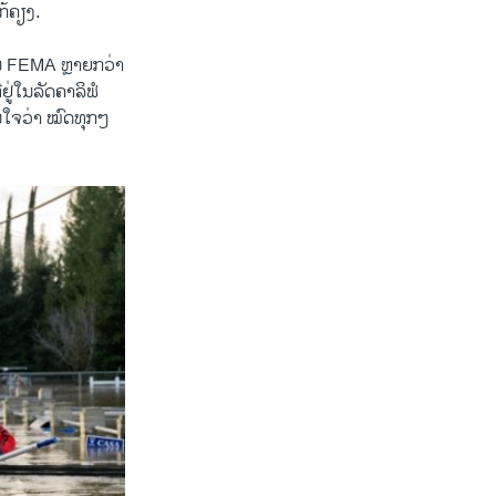
ກ້ຄຽງ.
ານ FEMA ຫຼາຍກວ່າ
ູ່ໃນລັດຄາລິຟໍ
ນໃຈວ່າ ໝົດທຸກໆ