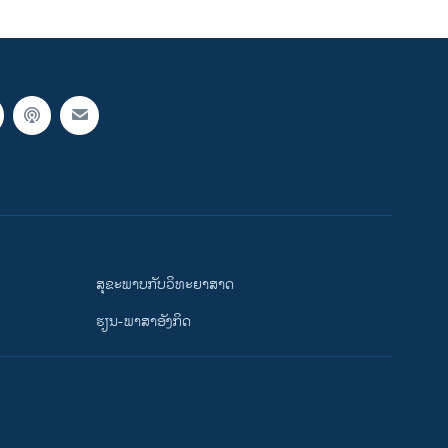
ສຸຂະພາບກັບວິທະຍາສາດ
ຮຽນ-ພາສາອັງກິດ