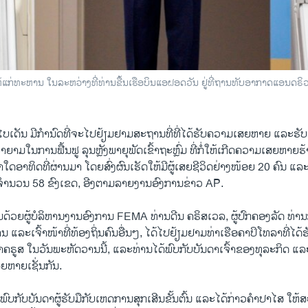
ໃຫ້ແກ່ທະຫານ ໃນລະຫວ່າງທີ່ທ່ານຂື້ນເຮືອບິນແອຝອດວັນ ຢູ່ທີ່ຖານທັບອາກາດແອນດຣ
ໄບເດັນ ມີກໍານົດທີ່ຈະໄປຢ້ຽມ​ຢາມສະຖານທີ່ທີ່ໄດ້ຮັບຄວາມເສຍຫາຍ ແລະຮັ
ມໃນ​ການຟື້ນຟູ ລຸນຫຼັງພາຍຸ​ພັດ​ເຂົ້າ​ຖະ​ຫຼົ່ມ ທີ່ກໍ່ໃຫ້ເກີດຄວາມເສຍຫາຍຮ້າ
່າໃດອາທິດທີ່ຜ່ານມາ ໂດຍສົ່ງຜົນເຮັດໃຫ້ມີຜູ້ເສຍຊີວິດ​ຢ່າງ​ໜ້ອຍ 20 ຄົນ ແລະໄ
ງຈໍານວນ 58 ຂົງເຂດ, ອີງຕາມ​ລາຍ​ງານອົງການຂ່າວ AP.
ດ້ວຍຜູ້ບໍລິຫານງານ​ອົງ​ການ FEMA ທ່ານດີນ ຄຣິສເວລ, ຜູ້ປົກຄອງລັດ ທ່າ
ບານ ແລະເຈົ້າໜ້າທີ່ທ້ອງຖິ່ນຄົນອື່ນໆ, ໄດ້ໄປຢ້ຽມຢາມທ່າເຮືອຄາປິໂທລາທີ່
າຄຣູສ ໃນວັນພະຫັດວານນີ້, ແລະທ່ານໄດ້ພົບກັບບັນດາເຈົ້າຂອງທຸລະກິດ ແລ
ຍຫາຍເຊັ່ນກັນ.
ບກັບບັນ​ດາ​ຜູ້​ຮັບ​ມື​ກັບ​ເຫດ​ການ​ສຸກ​ເສີນ​ຂັ້ນ​ຕົ້ນ ແລະໄດ້​ກ່າວ​ຄຳ​ປາ​ໄສ ​ໃຫ