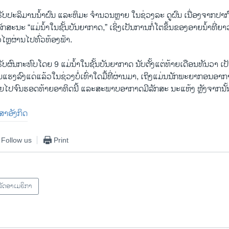
້ຮັບປະລິມານນໍ້າຝົນ ແລະຫິມະ ຈໍານວນຫຼາຍ ໃນຊ່ວງລະ ດູຝົນ ເນື່ອງຈາກ
ັກສະນະ “ແມ່ນໍ້າໃນຊັ້ນບັນຍາກາດ,” ເຊິ່ງເປັນການ​ກໍ່​ໂຕ​ຂຶ້ນ​ຂອງອາຍນໍ້າທີ່
ຫຼຜ່ານໄປທົ່ວທ້ອງຟ້າ.
ັບ​ຜົນກະທົບໂດຍ 9 ແມ່ນໍ້າໃນຊັ້ນບັນຍາກາດ ນັບຕັ້ງແຕ່ທ້າຍເດືອນທັນວາ ເປັນ
ແຮງລົງ​ແດ່ແລ້ວໃນຊ່ວງບໍ່ເທົ່າໃດມື້ທີ່ຜ່ານມາ, ເຖິງແມ່ນນັກພະຍາກອນອາກ
ອຍໄປຈົນຮອດທ້າຍອາທິດນີ້ ແລະສະພາບອາກາດມີລັກສະ ນະແຫ້ງ ຫຼັງຈາກນັ້
າສາອັງກິດ
Follow us
Print
ັດອາເມຣິກາ