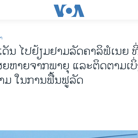
ກາ
ດັນ ໄປຢ້ຽມຢາມລັດຄາລິຟໍເນຍ ທີ່
ຍຫາຍຈາກພາຍຸ ແລະຕິດຕາມເບິ
ມ ໃນການຟື້ນຟູລັດ