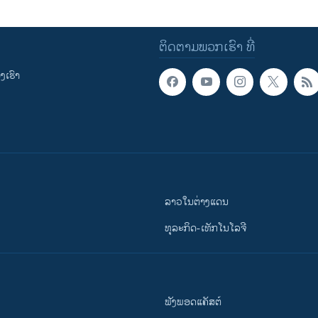
ຕິດຕາມພວກເຮົາ ທີ່
ເຮົາ
ລາວໃນຕ່າງແດນ
ທຸລະກິດ-ເທັກໂນໂລຈີ
ຟັງພອດແຄັສຕ໌