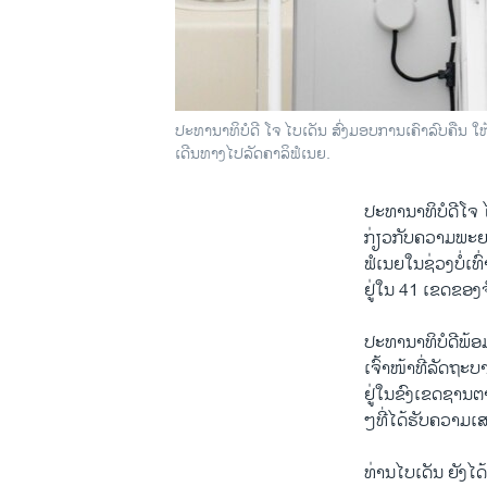
ປະທານາທິບໍດີ ໂຈ ໄບເດັນ ສົ່ງມອບການເຄົາລົບຄືນ 
ເດີນທາງໄປລັດຄາລິຟໍເນຍ.
ປະທານາທິບໍດີໂຈ 
ກ່ຽວກັບຄວາມພະຍາຍາ
ຟໍເນຍໃນຊ່ວງບໍ່ເທົ
ຢູ່​ໃນ 41 ເຂດ​ຂອ
ປະທານາທິບໍດີພ້ອມ
ເຈົ້າໜ້າທີ່ລັດຖະ
ຢູ່ໃນຂົງເຂດຊານຕ
ໆທີ່ໄດ້ຮັບຄວາມເສ
ທ່ານໄບເດັນ ຍັງໄດ້ພົ