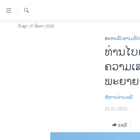
ລິ້ງ
ສຳຫລັບ
ເຂົ້າ
ຄົ້ນຫາ
ວັນສຸກ, 07 ສິງຫາ 2026
ໂຮມເພຈ
ຫາ
ສະຫະລັດອາເມຣິ
ລາວ
ຂ້າມ
ທ່ານໄບເ
ຂ້າມ
ອາເມຣິກາ
ຂ້າມ
ການເລືອກຕັ້ງ ປະທານາທີບໍດີ ສະຫະລັດ
ຄວາມເສ
ໄປ
2024
ຫາ
ພະຍາຍາ
ຂ່າວ​ຈີນ
ຊອກ
ຄົ້ນ
ໂລກ
ອົງການຂ່າວເອພີ
ເອເຊຍ
20,01,2023
ອິດສະຫຼະພາບດ້ານການຂ່າວ
ຊີວິດຊາວລາວ
ແຊຣ໌
ຊຸມຊົນຊາວລາວ