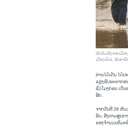
ນັກດັບເພີງຈາກເມືອ
ເມືອງເມີເຊ, ລັດຄາລ
ທ່ານໄດ້ເດັນ ໄດ້
ແຫຼ່ງຊັບພະຍາກອນ
ຊົ່ວໂມງກ່ອນ ເດີນ
ອີກ.
ຈາກວັນທີ 26 ທັນວ
ອິນ, ອີງຕາມສູນກາງ
ຂອງຈໍານວນຫິມະທີ