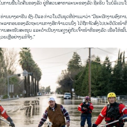
ໃນການຟື້​ນ​ໂຕ​ຄືນຂອງລັດ ຢູ່ທີ່ສວນສາທາລະນະຂອງລັດ ຊີຄຣິບ ໃນບໍລິເວນໃ
ທ່ານນາງຄາຣີນ ຊັງ-ປີແອ ກ່າວໃນວັນພຸດທີ່ຜ່ານມາວ່າ “ມີພະນັກງານອົງ​ກ
ຄະລາກອນຂອງລັດຖະບານກາງອີກຈໍານວນນຶ່ງ ໄດ້ຖືກຈັດສົ່ງໄປປະຕິບັດໜ້າທີ່ຢ
ານສະໜັບສະໜຸນ ແລະດໍາເນີນງານຄຽງຄູ່ກັບເຈົ້າໜ້າທີ່ຂອງລັດ ເພື່ອໃຫ້ໝັ້
ວຍເຫຼືອຢ່າງແທ້ຈິງ.”