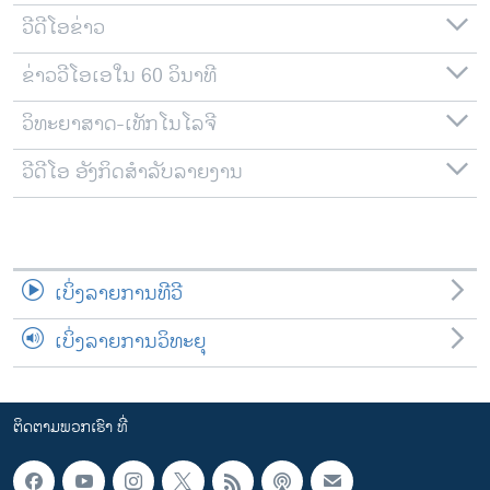
ວີດີໂອຂ່າວ
ຂ່າວວີໂອເອໃນ 60 ວິນາທີ
ວິທະຍາສາດ-ເທັກໂນໂລຈີ
ວີດີໂອ ອັງກິດສຳລັບລາຍງານ
ເບິ່ງລາຍການທີວີ
ເບິ່ງລາຍການວິທະຍຸ
ຕິດຕາມພວກເຮົາ ທີ່