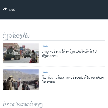
ວິທະຍາສາດ-ເທັກໂນໂລຈີ
ແຊຣ໌
ທຸລະກິດ
ພາສາອັງກິດ
ວີດີໂອ
ກ່ຽວຂ້ອງກັນ
ສຽງ
ຂ່າວ
ລາຍການກະຈາຍສຽງ
ກໍາປູເຈຍຮ້ອງຂໍໃຫ້ອາຊ່ຽນ ສົ່ງເຈົ້າໜ້າທີ່ ໄປ
ຕິດຕາມພວກເຮົາ ທີ່
ສັງເກດການ
ລາຍງານ
ຂ່າວ
ພາສາຕ່າງໆ
ຈີນ ຈັບຊາວທິເບດ ຫຼາຍຮ້ອຍຄົນ ທີ່ໄປພົບ ອົງດາ
ໄລ ລາມະ
ຂ່າວປະເພດຕ່າງໆ