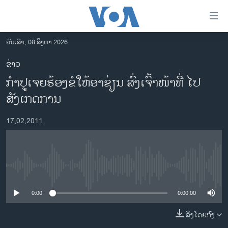
ລິ້ງ
ສຳຫລັບ
ເຂົ້າ
ວັນເສົາ, 08 ສິງຫາ 2026
ຫາ
ໂຮມເພຈ
ຂ່າວ
ຂ້າມ
ລາວ
ກໍາປູເຈຍຮ້ອງຂໍໃຫ້ອາຊ່ຽນ ສົ່ງເຈົ້າໜ້າທີ່ ໄປ
ຂ້າມ
ອາເມຣິກາ
ຂ້າມ
ສັງເກດການ
ໄປ
ການເລືອກຕັ້ງ ປະທານາທີບໍດີ ສະຫະລັດ 2024
ຫາ
17,02,2011
ຂ່າວ​ຈີນ
ຊອກ
ຄົ້ນ
ໂລກ
ເອເຊຍ
No media source currently available
ອິດສະຫຼະພາບດ້ານການຂ່າວ
0:00
0:00:00
ຊີວິດຊາວລາວ
ລິງໂດຍກົງ
ຊຸມຊົນຊາວລາວ