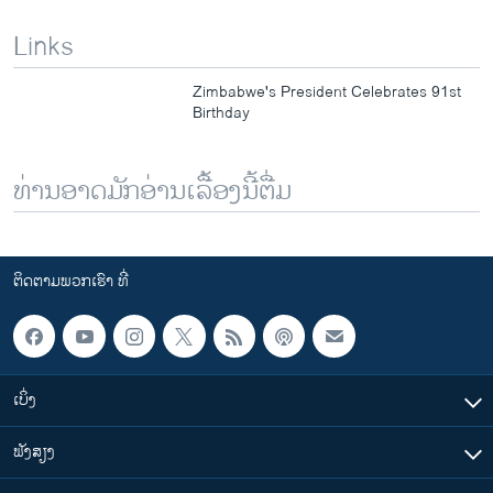
Links
Zimbabwe's President Celebrates 91st
Birthday
ທ່ານອາດມັກອ່ານເລື້ອງນີ້ຕື່ມ
ຕິດຕາມພວກເຮົາ ທີ່
ເບິ່ງ
ຟັງສຽງ