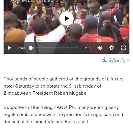
by
ສຽງອາເມຣິກາ ວີໂອເອລາວ
No media source currently available
0:00
1:15
ລິງໂດຍກົງ
​Thousands of people gathered on the grounds of a luxury
hotel Saturday to celebrate the 91st birthday of
Zimbabwean President Robert Mugabe.
Supporters of the ruling ZANU-PF, many wearing party
regalia emblazoned with the president's image, sang and
danced at the famed Victoria Falls resort.