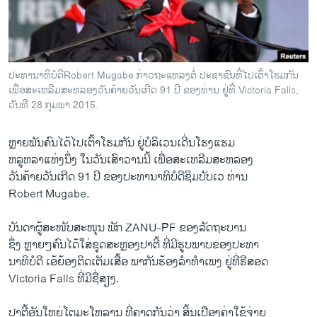
ວິທະຍາສາດ-ເທັກໂນໂລຈີ
ທຸລະກິດ
ພາສາອັງກິດ
ປະທານາທິບໍດີRobert Mugabe ກ່າວຖະແຫລງຕໍ່ ປະຊາຊົນທີ່ໄປເຕົ້າໂຮມກັນ
ວີດີໂອ
ເພື່ອສະ​ເຫລີ​ມສະຫລອງວັນ​ຄ້າຍວັນ​ເກີດ​ 91 ປີ​ ຂອງ​ທ່ານ ຢູ່ທີ່ Victoria Falls,
ວັນທີ 28 ກຸມພາ 2015.
ສຽງ
ຫຼາຍພັນ​ຄົນ​ໄດ້​ໄປເຕົ້າ​ໂຮມ​ກັນ ຢູ່​ບໍລິ​ເວນ​ເດີ່ນໂຮງ​ແຮມ
ລາຍການກະຈາຍສຽງ
ຕິດຕາມພວກເຮົາ ທີ່
​ຫລູຫລາ​ແຫ່ງ​ນຶ່ງ ​ໃນ​ວັນ​ເສົາ​ວານ​ນີ້ ​ເພື່ອ​ສະ​ເຫລີ​ມສະຫລອງ
ລາຍງານ
ວັນ​ຄ້າຍວັນເກີດ 91 ປີ​ ຂອງ​ປະທານາທິບໍດີຊິ​ມບັບ​ເວ ທ່ານ
Robert Mugabe.
ພາສາຕ່າງໆ
ບັນດາ​ຜູ້​ສະໜັບສະໜຸນ ​ພັກ ZANU-PF ຂອງ​ລັດຖະບານ
ຊຶ່ງ ຫຼາຍໆ​ຄົນ​ໄດ້​ໃສ່​ຊຸດສະຫຼອງປາ​ຕີ້ ທີ່​ມີ​ຮູບ​ພາບ​ຂອງ​ປະທາ
ນ​າທິບໍດີ ​ເອ້ຍ້ອງຕິດ​ເຕັມເສື້ອ ພາກັນ​ຮ້ອງ​ລຳ​ທຳ​ເພງ ​ຢູ່​ທີ່​ຣີ​ສອດ
Victoria Falls ທີ່​ມີ​ຊື່​ສຽງ.
ປາ​ຕີ້ອັນ​ໃຫຍ່​ໂຕ​ມະ​ໂຫລານ ທີ່ຄາດ​ກັນ​ວ່າ​ ສິ້ນ​ເປືອງຄ່າ​ໃຊ້​ຈ່າຍ