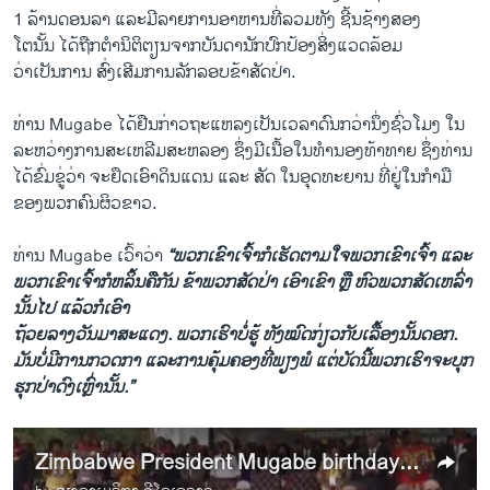
1 ລ້ານ​ດອນ​ລາ ແລະ​ມີ​ລາຍ​ການ​ອາຫານ​ທີ່​ລວມທັງ ຊີ້ນ​ຊ້າງ​ສອງ​
ໂຕນັ້ນ ​ໄດ້​ຖືກ​ຕຳ​ນິຕິ​ຕຽນ​ຈາກ​ບັນດາ​ນັກປົກ​ປ້ອງ​ສິ່ງແວດລ້ອມ
ວ່າ​ເປັນການ ​ສົ່ງ​ເສີມ​ການ​ລັກລອບ​ຂ້າ​ສັດປ່າ.
ທ່ານ Mugabe ​ໄດ້​ຢືນກ່າວຖະ​ແຫລ​ງ​ເປັນ​ເວລາດົນກວ່າ​ນຶ່ງຊົ່ວ​ໂມງ ​ໃນ​
ລະຫວ່າງ​ການ​ສະ​ເຫລີ​ມສະຫລອງ ຊຶ່ງ​ມີ​ເນື້ອໃນ​ທຳນອງທ້າ​ທາຍ ຊຶ່ງ​ທ່ານ​
ໄດ້​ຂົ່ມຂູ່​ວ່າ​ ຈະ​ຢຶດ​ເອົາ​ດິນ​ແດນ ​ແລະ ສັດ ໃນ​ອຸດທະຍານ ທີ່​ຢູ່ໃນ​ກຳມື
ຂອງພວກ​ຄົນ​ຜິວ​ຂາວ.
ທ່ານ Mugabe ​ເວົ້າວ່າ
“ພວກ​ເຂົາ​ເຈົ້າກໍ​ເຮັດ​ຕາມ​ໃຈ​ພວກ​ເຂົາ​ເຈົ້າ ​ແລະ
ພວກ​ເຂົາ​ເຈົ້າ​ກໍ​ຫລິ້ນຄື​ກັນ ຂ້າ​ພວກ​ສັດປ່າ ເອົາເຂົາ ຫຼື ຫົວພວກ​ສັດ​ເຫລົ່າ
ນັ້ນ​ໄປ ​ແລ້ວ​ກໍ​ເອົາ
ຖ້ວຍລາງວັນ​ມາສະ​ແດງ. ພວກ​ເຮົາ​ບໍ່​ຮູ້ ທັງ​ໝົດ​ກ່ຽວກັບ​ເ​ລື້​ອງນັ້ນດອກ.
ມັນ​ບໍ່​ມີ​ການ​ກວດກາ ​ແລະ​ການ​ຄຸ້ມ​ຄອງ​ທີ່​ພຽງພໍ ​ແຕ່​ບັດ​ນີ້ພວກ​ເຮົາຈະ​ບຸກ
ຮຸກ​ປ່າດົງ​ເຫຼົ່ານັ້ນ.”
Zimbabwe President Mugabe birthday video