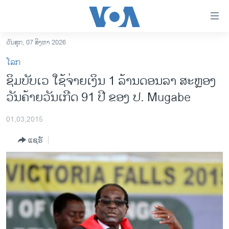
ລິ້ງ
ສຳຫລັບ
ເຂົ້າ
ວັນສຸກ, 07 ສິງຫາ 2026
ຫາ
ໂຮມເພຈ
ໂລກ
ຂ້າມ
ລາວ
ຊິ​ມບັບ​ເວ ໃຊ້ຈ່າຍເງິນ 1 ລ້ານດອນລາ ສະຫຼອງ
ຂ້າມ
ອາເມຣິກາ
ວັນ​ຄ້າຍວັນ​ເກີດ​ 91 ປີ​ ຂອງ​ ປ. Mugabe
ຂ້າມ
ໄປ
ການເລືອກຕັ້ງ ປະທານາທີບໍດີ ສະຫະລັດ 2024
ຫາ
01,03,2015
ຂ່າວ​ຈີນ
ຊອກ
ແຊຣ໌
ຄົ້ນ
ໂລກ
ເອເຊຍ
ອິດສະຫຼະພາບດ້ານການຂ່າວ
ຊີວິດຊາວລາວ
ຊຸມຊົນຊາວລາວ