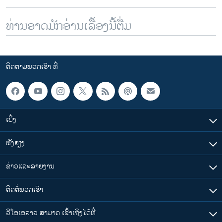
ທ່ານອາດມັກອ່ານເລື້ອງນີ້ຕື່ມ
ຕິດຕາມພວກເຮົາ ທີ່
ເບິ່ງ
ຟັງສຽງ
ຂ່າວແລະລາຍງານ
ຕິດຕໍ່ພວກເຮົາ
ວີໂອເອລາວ ສາມາດ ເຂົ້າເຖິງໄດ້ທີ່