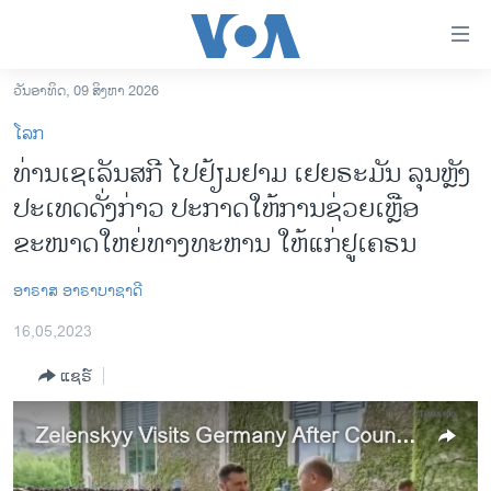
ລິ້ງ
ສຳຫລັບ
ເຂົ້າ
ວັນອາທິດ, 09 ສິງຫາ 2026
ຫາ
ໂຮມເພຈ
ໂລກ
ຂ້າມ
ລາວ
ທ່ານເຊເລັນສກີ ໄປຢ້ຽມຢາມ ເຢຍຣະມັນ ລຸນຫຼັງ
ຂ້າມ
ອາເມຣິກາ
ປະເທດ​ດັ່ງ​ກ່າວ ປະກາດໃຫ້ການຊ່ວຍເຫຼືອ
ຂ້າມ
ໄປ
ການເລືອກຕັ້ງ ປະທານາທີບໍດີ ສະຫະລັດ 2024
ຂະໜາດໃຫຍ່ທາງທະ​ຫານ ໃຫ້ແກ່ຢູເຄຣນ
ຫາ
ຂ່າວ​ຈີນ
ຊອກ
ອາຣາສ ອາຣາບາຊາດີ
ຄົ້ນ
ໂລກ
16,05,2023
ເອເຊຍ
ແຊຣ໌
ອິດສະຫຼະພາບດ້ານການຂ່າວ
ຊີວິດຊາວລາວ
Zelenskyy Visits Germany After Country Pledges Largest Yet Aid Package
ຊຸມຊົນຊາວລາວ