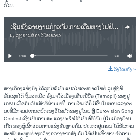
ຕໍ່ໄປ.
ເຊີນຟັງລາຍງານກ່ຽວກັບ ການເດີນທາງໄປຢ້ຽມຢາມເຢຍຣະມັນຂອງທ່ານເຊເລັນສກີ ລຸນຫຼັງປະເທດດັ່ງກ່າວປະກາດໃຫ້ການຊ່ວຍເຫຼືອຊຸດໃໝ່.
by
ສຽງອາເມຣິກາ ວີໂອເອລາວ
No media source currently available
0:00
3:40
ລິງໂດຍກົງ
ສາງເຄື່ອງແຫ່ງ​ນຶ່ງ ໄດ້​ລຸກ​ໄໝ້​ເປັນແປວໄຟຂະໜາດໃຫຍ່ ລຸນຫຼັງທີ່
ຣັດເຊຍໄດ້ ຖິ້ມລະເບີດ ລົງມາໃສ່ເມືອງເທີນເນີປີລ (Ternopil) ຂອງຢູ
ເຄຣນ ​ເມື່ອ​ຄືນວັນເສົາທີ່ຜ່ານມານີ້. ການໂຈມຕີນີ້ ມີ​ຂຶ້ນໃນຕອນແລງຂະ​
ນະ​ທີ່​ມີ​ການ​ປະ​ກວດບົດເພງ​ວິ​ໄສ​ທັດ​ຂອງ​ຢູ​ໂຣບ ​ຫຼື Eurovision Song
Contest ເຊິ່ງເປັນການສະ ແດງປະຈໍາປີທີ່ເປັນທີ່ນິຍົມ ຢູ່ໃນເມືອງບ້ານ
ເກີດ ຂອງຜູ້ເຂົ້າຮ່ວມການແຂ່ງຂັນຫຼາຍຄົນ. ປະເທດຢູເຄຣນ ໄດ້ຮັບການ
ສະໜັບສະໜູນຢ່າງກວ້າງຂວາງຈາກສັງ ຄົມ ໃຫ້ເປັນເຈົ້າພາບຈັດການ