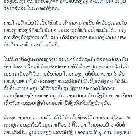
ແຂ່ງຂັນດັ່ງກ່າວ, ແຕ່ເນື່ອງຈາກສະພາບຂອງສົງ ຄາມ, ການສະແດງນີ້
ຈຶ່ງໄດ້ຈັດຂຶ້ນໃນປະເທດອັງກິດ.
ການໂຈມຕີ ແມ່ນໄດ້​ເນັ້ນ​ໃຫ້​ເຫັນ ​ເຖິງ​ຄວາມ​ຈຳ​ເປັນ ​ສຳ​ລັບ​ຢູ​ເຄ​ຣນ​ໃນ
ການຮຽກຮ້ອງຂໍຄໍາໝັ້ນສັນຍາ ແລະອາວຸດທີ່ທັນສະໄໝເພີ້ມເຕີມ, ເຊິ່ງ
ການຮ້ອງຂໍດັ່ງກ່າວມານັ້ນ ແມ່ນໄດ້ຮັບການຕອບສະໜອງໂດຍເຢຍຣະ
ມັນ ໃນຊ່ວງທ້າຍອາທິດແລ້ວນີ້.
ໃນວັນອາທິດຢູ່ນະຄອນຫຼວງເບີລິນ, ນາຍົກລັດຖະມົນຕີຂອງເຢຍຣະມັນ
ທ່ານໂອຣາຟ ໂຊລສ໌ ຕ້ອນຮັບປະທານາທິບໍດີຂອງຢູເຄຣນ ທ່ານໂວໂລດີ
ເມຍ ເຊເລັນສກີ ໃນການຮັບຕ້ອນ ​ໂດຍກອງ​ກຽດ​ຕິ​ຍົດ​ທະ​ຫານ ສໍາລັບ
ການຢ້ຽມຢາມຄັ້ງທໍາອິດຂອງທ່ານເຊເລັນສກີ ນັບຕັ້ງແຕ່ສົງຄາມໄດ້ເລີ້ມ
ຕົ້ນຂຶ້ນ. ການປະຊຸມ ໄດ້ຖືກຈັດຂຶ້ນລຸນຫຼັງການປະກາດໃຫ້ຄວາມ
ຊ່ວຍເຫຼືອທາງດ້ານທະ​ຫານຊຸດໃໝ່ຈາກເຢຍຣະມັນ ເຊິ່ງມີຂະໜາດເກືອບ
ເທົ່າກັບການຊ່ວຍເຫຼືອໃນກ່ອນໜ້ານີ້ທັງໝົດຈົນເຖິງປັດຈຸບັນ.
ລັດຖະບານຂອງເຢຍຣະມັນ ໄດ້ໃຫ້ຄໍາໝັ້ນທີ່ຈະໃຫ້ການຊ່ວຍເຫຼືອແກ່ປະ
ເທດຢູເຄຣນຊຸດໃໝ່ໃນ​ມູນ​ຄ່າເກືອບ 3 ຕື້ໂດລາ, ໂດຍລວມມີ ລະບົບຕໍ່​
ຕ້ານເຮືອບິນ, ລູກປືນຕ່າງໆ ແລະລົດຖັງ Leopard ທີ່ ຢູເຄຣນ ຕ້ອງການ