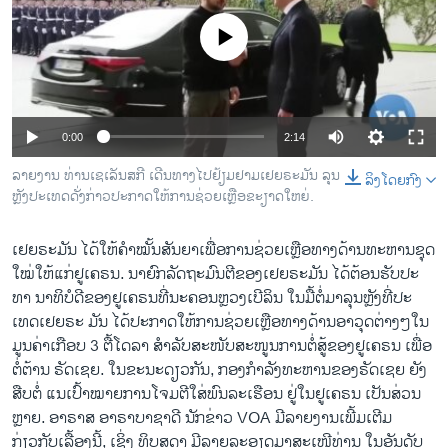
ວິທະຍາສາດ-ເທັກໂນໂລຈີ
No media source currently available
ທຸລະກິດ
ພາສາອັງກິດ
ວີດີໂອ
0:00
2:14
ສຽງ
ລາຍງານ ທ່ານເຊເລັນສກີ ເດີນທາງໄປຢ້ຽມຢາມເຢຍຣະມັນ ລຸນ
ລິງໂດຍກົງ
ຫຼັງປະເທດດັ່ງກ່າວປະກາດໃຫ້ການຊ່ວຍເຫຼືອຂະຽາດໃຫຍ່.
ລາຍການກະຈາຍສຽງ
ຕິດຕາມພວກເຮົາ ທີ່
ລາຍງານ
ເຢຍຣະມັນ ໄດ້ໃຫ້ຄໍາໝັ້ນສັນຍາເພື່ອການຊ່ວຍເຫຼືອທາງດ້ານທະຫານຊຸດ
ໃໝ່ໃຫ້ແກ່ຢູເຄຣນ. ນາຍົກລັດຖະມົນຕີຂອງເຢຍຣະມັນ ໄດ້ຕ້ອນຮັບປະ
ທາ ນາທິບໍດີຂອງຢູເຄຣນທີ່ນະຄອນຫຼວງເບີລິນ ໃນມື້ຕໍ່ມາລຸນຫຼັງທີ່ປະ
ພາສາຕ່າງໆ
ເທດເຢຍຣະ ມັນ ໄດ້ປະກາດໃຫ້ການຊ່ວຍເຫຼືອທາງດ້ານອາວຸດຕ່າງໆໃນ​
ມູນ​ຄ່າ​ເກືອບ 3 ຕື້ໂດລາ ສໍາລັບສະໜັບສະໜູນການຕໍ່ສູ້ຂອງຢູເຄຣນ ເພື່ອ
ຕໍ່ຕ້ານ ຣັດເຊຍ. ໃນຂະນະດຽວກັນ, ກອງກໍາລັງທະຫານຂອງຣັດເຊຍ ຍັງ​
ສືບ​ຕໍ່ ແນເປົ້າໝາຍການໂຈມຕີໃສ່ພົນລະເຮືອນ ຢູ່ໃນຢູເຄຣນ ເປັນສ່ວນ
ຫຼາຍ. ອາຣາສ ອາຣາບາຊາດີ ນັກຂ່າວ VOA ມີລາຍງານເພີ້ມເຕີມ
ກ່ຽວກັບເລື້ອງນີ້, ເຊິ່ງ ທິບສຸດາ ມີລາຍລະອຽດມາສະເໜີທ່ານ ໃນອັນດັບ