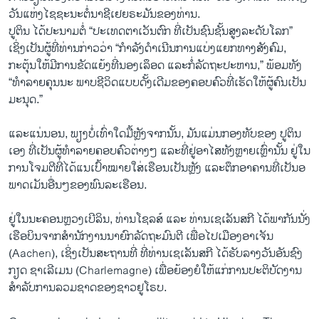
ວັນແຫ່ງໄຊຊະນະຕໍ່ນາຊີເຢຍຣະມັນ​ຂອງ​ທ່ານ.
ປູຕິນ ໄດ້ປະນາມຕໍ່ “ປະເທດຕາເວັນຕົກ ທີ່ເປັນຊົນຊັ້ນສູງລະດັບໂລກ”
ເຊິ່ງເປັນຜູ້ທີ່ທ່ານກ່າວວ່າ “ກໍາລັງດໍາເນີນການແບ່ງແຍກທາງສັງຄົມ,
ກະຕຸ້ນໃຫ້ມີການ​ຂັດແຍ້ງທີ່ນອງເລຶອດ ແລະກໍ່​ລັດ​ຖະ​ປະ​ຫານ,” ພ້ອມທັງ
“ທໍາລາຍຄຸນນະ ພາບຊີວິດແບບດັ້ງເດີມຂອງຄອບຄົວທີ່ເຮັດໃຫ້ຜູ້ຄົນເປັນ
ມະນຸດ.”
ແລະແນ່ນອນ, ພຽງບໍ່ເທົ່າໃດມື້ຫຼັງຈາກນັ້ນ, ມັນແມ່ນກອງທັບຂອງ ປູຕິນ
ເອງ ທີ່ເປັນຜູ້ທໍາລາຍຄອບຄົວຕ່າງໆ ແລະທີ່ຢູ່ອາໄສທັງຫຼາຍເຫຼົ່ານັ້ນ ຢູ່ໃນ
ການໂຈມຕີທີ່ໄດ້ແນເປົ້າໝາຍໃສ່ເຮືອນເປັນຫຼັງ ແລະຕຶກອາຄານທີ່ເປັນອ
ພາດເມັນອື່ນໆຂອງພົນລະເຮືອນ.
ຢູ່ໃນນະຄອນຫຼວງເບີລິນ, ທ່ານໂຊລສ໌ ແລະ ທ່ານເຊເລັນສກີ ໄດ້ພາກັນນັ່ງ
ເຮືອບິນຈາກສໍານັກງານນາຍົກລັດຖະມົນຕີ ເພື່ອໄປເມືອງອາເຈັນ
(Aachen), ເຊິ່ງເປັນສະຖານທີ່ ທີ່ທ່ານເຊເລັນສກີ ໄດ້ຮັບລາງວັນອັນຊົງ
ກຽດ ຊາເລີເມນ (Charlemagne) ເພື່ອຍ້ອງຍໍໃຫ້ແກ່ການປະຕິບັດງານ
ສໍາລັບການລວມຊາດຂອງຊາວຢູໂຣບ.