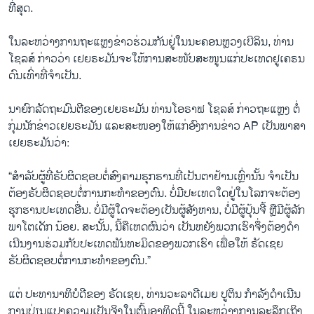
ທີ່ສຸດ.
ໃນລະຫວ່າງການຖະແຫຼງຂ່າວຮ່ວມກັນຢູ່ໃນນະຄອນຫຼວງເບີລິນ, ທ່ານ
ໂຊລສ໌ ກ່າວວ່າ ເຢຍຣະມັນຈະໃຫ້ການສະໜັບສະໜູນແກ່ປະເທດຢູເຄຣນ
ດົນເທົ່າທີ່ຈໍາເປັນ.
ນາຍົກລັດຖະມົນຕີຂອງເຢຍຣະມັນ ທ່ານໂອຣາຟ ໂຊລສ໌ ກ່າວຖະແຫຼງ ຕໍ່​
ກຸ່ມ​ນັກ​ຂ່າວ​ເຢຍ​ຣະ​ມັນ ແລະສະໜອງໃຫ້ແກ່ອົງການຂ່າວ AP ເປັນພາສາ
ເຢຍຣະມັນວ່າ:
“ສໍາລັບຜູ້ທີ່ຮັບຜິດຊອບຕໍ່ສົງຄາມຮຸກຮານທີ່ເປັນຕາຢ້ານເຫຼົ່ານັ້ນ ຈໍາເປັນ
ຕ້ອງຮັບຜິດຊອບຕໍ່ການກະທໍາຂອງຕົນ. ບໍ່ມີປະເທດໃດຢູ່ໃນໂລກຈະຕ້ອງ
ຮຸກຮານປະເທດອື່ນ. ບໍ່ມີຜູ້ໃດຈະຕ້ອງເປັນຜູ້ສັງຫານ, ບໍ່ມີຜູ້ປຸ້ນຈີ້ ຫຼືມີຜູ້ລັກ
ພາໂຕເດັກ ນ້ອຍ. ສະນັ້ນ, ນີ້ຄືເຫດຜົນວ່າ ເປັນຫຍັງພວກເຮົາຈຶ່ງຕ້ອງດໍາ
ເນີນງານຮ່ວມກັບປະເທດພັນທະມິດຂອງພວກເຮົາ ເພື່ອໃຫ້ ຣັດເຊຍ
ຮັບຜິດຊອບຕໍ່ການກະທໍາຂອງຕົນ.”
ແຕ່ ປະທານາທິບໍດີຂອງ ຣັດເຊຍ, ທ່ານວະລາດີເມຍ ປູຕິນ ກໍາລັງດໍາເນີນ
ການປ່ຽນແປງຄວາມເປັນຈິງໃນຕົ້ນອາທິດນີ້ ໃນ​ລະ​ຫວ່າງການລະລຶກເຖິງ