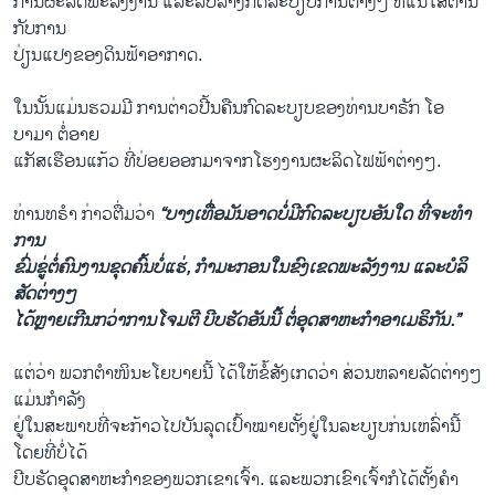
ການຜະລິດພະລັງງານ ແລະລົບລ້າງກົດລະບຽບການຕ່າງໆ ທີ່ແນໃສ່ຕ້ານ
ກັບການ
ປ່ຽນແປງຂອງດິນຟ້າອາກາດ.
ໃນນັ້ນແມ່ນຮວມມີ ການຕ່າວປີ້ນຄືນກົດລະບຽບຂອງທ່ານບາຣັກ ໂອ
ບາມາ ຕໍ່ອາຍ
ແກັສເຮືອນແກ້ວ ທີ່ປ່ອຍອອກມາຈາກໂຮງງານຜະລິດໄຟຟ້າຕ່າງໆ.
ທ່ານທຣຳ ກ່າວຕື່ມວ່າ
“ບາງເທື່ອມັນອາດບໍ່ມີກົດລະບຽບອັນໃດ ທີ່ຈະທໍາ
ການ
ຂົ່ມຂູ່ຕໍ່ຄົນງານຂຸດຄົ້ນບໍ່ແຮ່, ກໍາມະກອນໃນຂົງເຂດພະລັງງານ ແລະບໍລິ
ສັດຕ່າງໆ
ໄດ້ຫຼາຍເກີນກວ່າການໂຈມຕີ ບີບຮັດອັນນີ້ ຕໍ່ອຸດສາຫະກຳອາເມຣິກັນ.”
ແຕ່ວ່າ ພວກຕໍາໜິນະໂຍບາຍນີ້ ໄດ້ໃຫ້ຂໍ້ສັງເກດວ່າ ສ່ວນຫລາຍລັດຕ່າງໆ
ແມ່ນກໍາລັງ
ຢູ່ໃນສະພາບທີ່ຈະກ້າວໄປບັນລຸດເປົ້າໝາຍຕັ້ງຢູ່ໃນລະບຽບກ່ນເຫລົ່ານີ້
ໂດຍທີ່ບໍ່ໄດ້
ບີບຮັດອຸດສາຫະກຳຂອງພວກເຂາເຈົ້າ. ແລະພວກເຂົາເຈົ້າກໍໄດ້ຕັ້ງຄໍາ