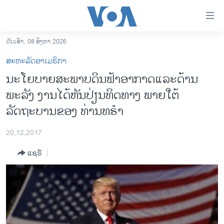
ລິ້ງ
ສຳຫລັບ
ເຂົ້າ
ວັນເສົາ, 08 ສິງຫາ 2026
ຫາ
ໂຮມເພຈ
ສະຫະລັດອາເມຣິກາ
ຂ້າມ
ລາວ
ນະໂຍບາຍສະພາບດິນຟ້າອາກາດແລະດ້ານ
ຂ້າມ
ອາເມຣິກາ
ພະລັງ ງານໄດ້ຫັນປ່ຽນທິດທາງ ພາຍໃຕ້
ຂ້າມ
ໄປ
ການເລືອກຕັ້ງ ປະທານາທີບໍດີ ສະຫະລັດ 2024
ລັດຖະບານຂອງ ທ່ານທຣຳ
ຫາ
ຂ່າວ​ຈີນ
ຊອກ
20,12,2017
ຄົ້ນ
ໂລກ
ແຊຣ໌
ເອເຊຍ
ອິດສະຫຼະພາບດ້ານການຂ່າວ
ຊີວິດຊາວລາວ
ຊຸມຊົນຊາວລາວ