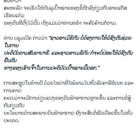
ສັນຍາວ່າ
ສະຫະລັດ ຈະເຮັດໃຫ້ບັນລຸເປົ້າໝາຍຂອງຂໍ້ຕົກລົງກ່ຽວກັບອາຍແກັສ
ເຮືອນແກ້ວ
ຂອງຕົນທີ່ຕັ້ງໄວ້ນັ້ນ ເຖິງແມ່ນວ່າທ່ານທຣຳ ຈະຄັດຄ້ານກໍຕາມ.
ທ່ານ ບລູມເບີຄ ກ່າວວ່າ
“ຊາວອາເມິຣິກັນ ບໍ່ຕ້ອງການໃຫ້ວໍຊີງຕັນຊ່ວຍ
ໃນການ
ປະຕິບັດຕາມສັນຍາປາຣີ. ແລະຊາວອາເມຣິກັນ ກໍຈະບໍ່ປ່ອຍໃຫ້ວໍຊີງຕັນ
ຢືນຕັນ
ທາງຂອງເຂົາເຈົ້າໃນການປະຕິບັດເປົ້າໝາຍນີ້ດອກ.”
ການສະຫຼຸບໃນທ້າຍປີ ດ້ວຍໄຟປ່າທີ່ໄໝ້ລາມໄປທົ່ວລັດຄາລີຟໍເນຍ ແລະ
ການຄາດ
ຄະເນວ່າຈະມີການປ່ຽນແປງຂອງດິນຟ້າອາກາດຫຼາຍຂຶ້ນ ແລະການຕໍ່ສູ້
ກັນກ່ຽວກັບ
ນະໂຍບາຍດ້ານສະພາບດິນຟ້າອາກາດ ຍັງຈະສືບຕໍ່ຟົດເດືອດຂຶ້ນໃນທົ່ວ
ປະເທດ.