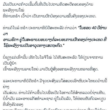
ມັນເປັນບາດກ້າວເລີ້ມຕົ້ນທີ່ເດີນໄປຕາມທິດສະດີຄອບຄອງດ້ານ
ພະລັງງານໃໝ່
ທີ່ທ່ານທຣຳ ເວົ້າວ່າ ເປັນການປົກປ້ອງຄວາມໝັ້ນຄົງຂອງປະເທດ.
ທ່ານດໍໂນລ໌ ທຣຳ ປະທານາທິບໍດີສະຫະລັດ ກ່າວວ່າ
“ໃນຮອບ 40 ປີຜ່ານ
ມາ
ອາເມຣິກາ ຢູ່ໃນສະພາບບອບບາງຕໍ່ລະບອບການປົກຄອງຕ່າງປະເທດ ທີ່
ໃຊ້ພະລັງງານເປັນອາວຸດທາງເສດຖະກິດ.”
ບໍ່ພຽງແຕ່ເທົ່ານັ້ນ ເທັກໂນໂລຈີໃໝ່ ໄດ້ຫັນສະຫະລັດ ໃຫ້ປ່ຽນຈາກການ
ເປັນຜູ້ນຳ
ເຂົ້າພະລັງງານລາຍໃຫຍ່ ມາເປັນຜູ້ສົ່ງອອກພະລັງງານຫລາຍທີ່ສຸດ.
ແລະປະທານາທິບໍດີທຣຳ ມີຈຸດປະສົງແນໃສ່ສວຍເອົາຜົນປະໂຫຍດດ້ານນີ້
ຢ່າງ
ເຕັມສ່ວນ. ທ່ານໄດ້ກ້າວຂຶ້ນໄປເພື່ອເປີດໂອກາດໃຫ້ສໍາຫລວດບໍ່ຖ່ານຫີນ,
ບໍ່ນ້ຳມັນ ແລະອາຍແກັສທຳມະຊາດ ຢູ່ໃນດິນລັດ, ໃຫ້ຜ່ອນຜັນກົດລະບຽບ
ທີ່ເຄັ່ງຄັດຂອງ