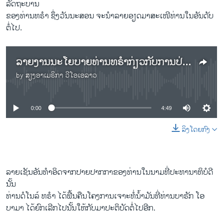
ລັດຖະບານ
ຂອງທ່ານທຣຳ ຊຶ່ງ​ວັນນະ​ສອນ​ ຈະນຳ​ລາຍ​ອຽດມາສະ​ເໜີ​ທ່ານ​ໃນ​ອັນ​ດັບ​
ຕໍ່​ໄປ.
ລາຍງານນະໂຍບາຍທ່ານທຣຳກ່ຽວກັບການປ່ຽນແປງດິນຟ້າອາກາດ
by
ສຽງອາເມຣິກາ ວີໂອເອລາວ
No media source currently available
0:00
4:49
ລິງໂດຍກົງ
​ລາຍເຊັນອັນທຳອິດຈາກປາຍປາກກາຂອງທ່ານໃນນາມທີ່ປະທານາທິບໍດີ
ນັ້ນ
ທ່ານດໍໂນລ໌ ທຣຳ ໄດ້ຟື້ນຄືນໂຄງການເຈາະທໍ່ນ້ຳມັນທີ່ທ່ານບາຣັກ ໂອ
ບາມາ ໄດ້ຍົກເລີກໄປນັ້ນໃຫ້ກັບມາປະຕິບັດຕໍ່ໄປອີກ.