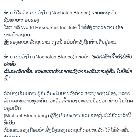
ທ່ານ ນິໂຄລັສ ເບຍອັງໂກ (Nocholas Bianco) ຈາກສະຖາບັນ
ຊັບພະຍາກອນຂອງ
ໂລກ ຫລື World Resources Institute ໃຫ້ຂໍ້ສັງເກດວ່າ ການເອົາ
ບາດກ້າວຖອຍ
ຫຼັງຂອງຄະນະລັດຖະບານ ດຽວນີ້ ແມ່ນກຳລັງຖືກຕ້ານຄືນຢູ່ສານ.
ທ່ານ ເບຍອັງໂກ (Nocholas Bianco) ກ່າວວ່າ
“ພວກເຂົາເຈົ້າຍັງບໍ່ທັນ
ປະສົບ
ຜົນສະເລັດເທື່ອ. ແລະພວກເຮົາຄາດຫວັງວ່າຈະເຫັນການຍູ້ຄືນ ໃນປີໜ້າ
ນີ້.”
ຕົວຢ່າງເຊັ່ນມີການຍູ້ຄືນຕໍ່ນະໂຍບາຍດັ່ງກ່າວ ຈາກຫຼາຍໆເມືອງ, ຫລາຍ
ລັດ ແລະຫລາຍທຸລະກິດ. ອະດີດເຈົ້າຄອງນະຄອນນິວຢອກ ທ່ານ ໄມໂກລ
ບລູມເບີຄ
(Michael Bloomberg) ຜູ້ຊຶ່ງເປັນປະທານຮ່ວມຂອງກຸ່ມບໍລິສັດເຫລົ່ານີ້
ທີ່ເປັນ
ຕົວແທນຂອງເກືອບວ່າເຄິ່ງນຶ່ງຂອງເສດຖະກິດສະຫະລັດ ໄດ້ໃຫ້ຄໍາໝັ້ນ