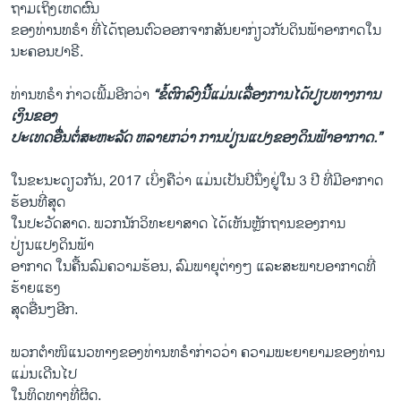
ຖາມເຖິງເຫດຜົນ
ຂອງທ່ານທຣໍາ ທີ່ໄດ້ຖອນຕົວອອກຈາກສັນຍາກ່ຽວກັບດິນຟ້າອາກາດໃນ
ນະຄອນປາຣີ.
ທ່ານທຣຳ ກ່າວເພີ້ມອີກວ່າ
“ຂໍ້ຕົກລົງນີ້ແມ່ນເລື່ອງການໄດ້ປຽບທາງການ
ເງິນຂອງ
ປະເທດອື່ນຕໍ່ສະຫະລັດ ຫລາຍກວ່າ ການປ່ຽນແປງຂອງດິນຟ້າອາກາດ.”
ໃນຂະນະດຽວກັນ, 2017 ເບິ່ງຄືວ່າ ແມ່ນເປັນປີນຶ່ງຢູ່ໃນ 3 ປີ ທີ່ມີອາກາດ
ຮ້ອນທີ່ສຸດ
ໃນປະວັດສາດ. ພວກນັກວິທະຍາສາດ ໄດ້ເຫັນຫຼັກຖານຂອງການ
ປ່ຽນແປງດິນຟ້າ
ອາກາດ ໃນຄື້ນລົມຄວາມຮ້ອນ, ລົມພາຍຸຕ່າງໆ ແລະສະພາບອາກາດທີ່
ຮ້າຍແຮງ
ສຸດອື່ນໆອີກ.
ພວກຕໍາໜິແນວທາງຂອງທ່ານທຣໍາກ່າວວ່າ ຄວາມພະຍາຍາມຂອງທ່ານ
ແມ່ນເດີນໄປ
ໃນທິດທາງທີ່ຜິດ.