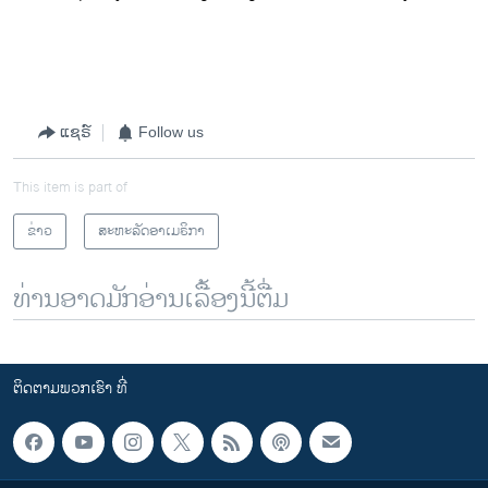
ແຊຣ໌
Follow us
This item is part of
ຂ່າວ
ສະຫະລັດອາເມຣິກາ
ທ່ານອາດມັກອ່ານເລື້ອງນີ້ຕື່ມ
ຕິດຕາມພວກເຮົາ ທີ່