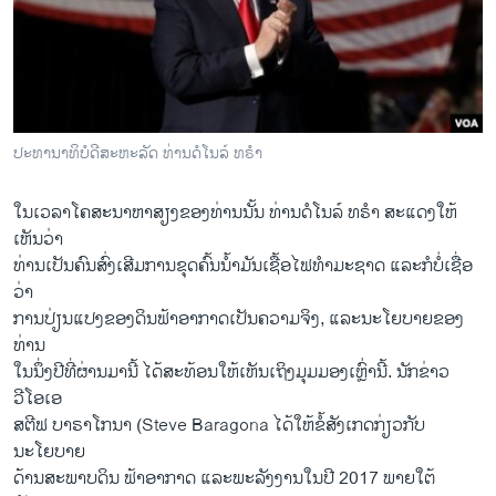
ວິທະຍາສາດ-ເທັກໂນໂລຈີ
ທຸລະກິດ
ພາສາອັງກິດ
ວີດີໂອ
ປະທານາທິບໍດີສະຫະລັດ ທ່ານດໍໂນລ໌ ທຣຳ
ສຽງ
ໃນເວລາໂຄສະນາຫາສຽງຂອງທ່ານນັ້ນ ທ່ານດໍໂນລ໌ ທຣຳ ສະແດງໃຫ້
ລາຍການກະຈາຍສຽງ
ເຫັນວ່າ
ຕິດຕາມພວກເຮົາ ທີ່
ລາຍງານ
ທ່ານເປັນຄົນສົ່ງເສີມການຂຸດຄົ້ນນໍ້າມັນເຊື້ອໄຟທໍາມະຊາດ ແລະກໍບໍ່ເຊື່ອ
ວ່າ
ການປ່ຽນແປງຂອງດິນຟ້າອາກາດເປັນຄວາມຈິງ, ແລະນະໂຍບາຍຂອງ
ພາສາຕ່າງໆ
ທ່ານ
ໃນນຶ່ງປີທີ່ຜ່ານມານີ້ ໄດ້ສະທ້ອນໃຫ້ເຫັນເຖິງມຸມມອງເຫຼົ່ານີ້. ນັກຂ່າວ
ວີໂອເອ
ສຕີຟ ບາຣາໂກນາ (Steve Baragona ໄດ້ໃຫ້ຂໍ້ສັງເກດກ່ຽວກັບ
ນະໂຍບາຍ
ດ້ານສະພາບດິນ ຟ້າອາກາດ ແລະພະລັງງານໃນປີ 2017 ພາຍໃຕ້