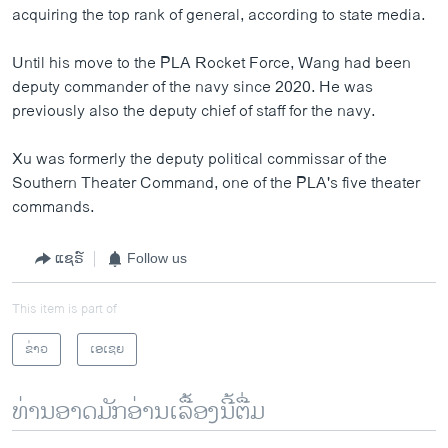
acquiring the top rank of general, according to state media.
Until his move to the PLA Rocket Force, Wang had been
deputy commander of the navy since 2020. He was
previously also the deputy chief of staff for the navy.
Xu was formerly the deputy political commissar of the
Southern Theater Command, one of the PLA's five theater
commands.
ແຊຣ໌
Follow us
This item is part of
ຂ່າວ
ເອເຊຍ
ທ່ານອາດມັກອ່ານເລື້ອງນີ້ຕື່ມ