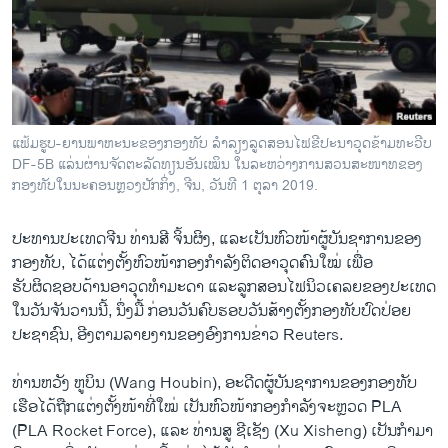
ວິທະຍາສາດ-ເທັກໂນໂລຈີ
ທຸລະກິດ
ພາສາອັງກິດ
ວີດີໂອ
ແຟ້ມຮູບ-ຍານພາຫະນະຂອງກອງທັບ ລໍາລຽງລູດສອນໄຟຂີປະນາວຸດຂ້າມທະວີບ
ສຽງ
DF-5B ແລ່ນຜ່ານຈັດຕະລັດທຽນອັນເໝິນ ໃນລະຫວ່າງການສວນສະໜາທຂອງ
ກອງທັບໃນນະຄອນຫຼວງປັກກິ່ງ, ຈີນ, ວັນທີ 1 ຕຸລາ 2019.
ລາຍການກະຈາຍສຽງ
ຕິດຕາມພວກເຮົາ ທີ່
ລາຍງານ
ປະທານປະເທດຈີນ ທ່ານສີ ຈິ້ນຜິງ, ແລະເປັນຫົວໜ້າຜູ້ບັນຊາການຂອງ
ກອງທັບ, ໄດ້ແຕ່ງຕັ້ງຫົວໜ້າກອງກໍາລັງຕິດອາວຸດຄົນໃໝ່ ເພື່ອ
ຮັບຜິດຊອບດ້ານອາວຸດທໍາມະດາ ແລະລູກສອນໄຟນິວເຄລຍຂອງປະເທດ
ພາສາຕ່າງໆ
ໃນວັນຈັນວານນີ້, ນຶ່ງມື້ ກ່ອນວັນຄົບຮອບວັນສ້າງຕັ້ງກອງທັບປົດປ່ອຍ
ປະຊາຊົນ, ອີງຕາມລາຍງານຂອງອົງການຂ່າວ Reuters.
ທ່ານຫວັງ ຫູບິນ (Wang Houbin), ອະດີດຜູ້ບັນຊາການຂອງກອງທັບ
ເຮືອໄດ້ຖືກແຕ່ງຕັ້ງໜ້າທີ່ໃໝ່ ເປັນຫົວໜ້າກອງກໍາລັງຈະຫຼວດ PLA
(PLA Rocket Force), ແລະ ທ່ານສູ ຊີເຊັງ (Xu Xisheng) ເປັນກໍາມາ