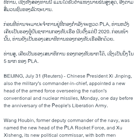
ທິການ, ເຊິ່ງທັງສອງທ່ານນີ້ ແມ່ນໄດ້ຮັບຕໍາແໜ່ງນາຍພົນສູງສຸດ, ອີງຕາມ
ສື່ມວນຊົນຂອງລັດຖະບານ.
ກ່ອນທີ່ທ່ານຈະມາປະຈໍາການຢູ່ທີ່ກອງກໍາລັງຈະຫຼວດ PLA, ທ່ານຫວັງ
ເຄີຍເປັນຮອງຜູ້ບັນຊາການກອງທັບເຮືອ ນັບຕັ້ງແຕ່ປີ 2020. ກ່ອນໜ້າ
ນັ້ນ, ທ່ານຍັງເປັນຮອງເສນາທິການຂອງກອງທັບເຮືອອີກດ້ວຍ.
ທ່ານສູ, ເຄີຍເປັນຮອງເສນາທິການ ຂອງກອງທັບພາກໃຕ້, ເຊິ່ງເປັນນຶ່ງໃນ
5 ພາກ ຂອງ PLA.
BEIJING, July 31 (Reuters) - Chinese President Xi Jinping,
also the military's commander-in-chief, appointed a new
head of the armed force overseeing the nation's
conventional and nuclear missiles, Monday, one day before
the anniversary of the People's Liberation Army.
Wang Houbin, former deputy commander of the navy, was
named the new head of the PLA Rocket Force, and Xu
Xisheng, its new political commissar, with both men