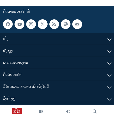
ຕິດຕາມພວກເຮົາ ທີ່
ເບິ່ງ
ຟັງສຽງ
ຂ່າວແລະລາຍງານ
ຕິດຕໍ່ພວກເຮົາ
ວີໂອເອລາວ ສາມາດ ເຂົ້າເຖິງໄດ້ທີ່
​ລິ້ງ​ຕ່າງໆ
ສົດ
ຕາມເວລາໃນລາວ