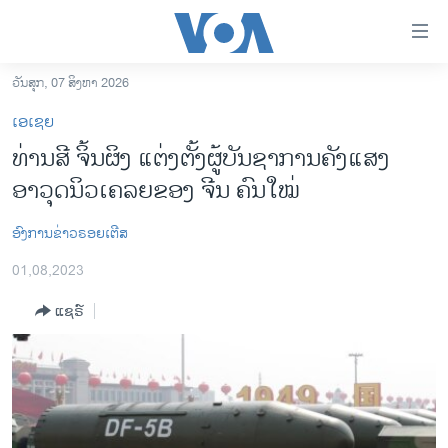
ລິ້ງ
ສຳຫລັບ
ເຂົ້າ
ວັນສຸກ, 07 ສິງຫາ 2026
ຫາ
ໂຮມເພຈ
ເອເຊຍ
ຂ້າມ
ລາວ
ທ່ານສີ ຈິ້ນຜິງ ແຕ່ງຕັ້ງຜູ້ບັນຊາການຄັງແສງ
ຂ້າມ
ອາເມຣິກາ
ອາວຸດນິວເຄລຍຂອງ ຈີນ ຄົນໃໝ່
ຂ້າມ
ໄປ
ການເລືອກຕັ້ງ ປະທານາທີບໍດີ ສະຫະລັດ 2024
ຫາ
ອົງການຂ່າວຣອຍເຕີສ
ຂ່າວ​ຈີນ
ຊອກ
01,08,2023
ຄົ້ນ
ໂລກ
ແຊຣ໌
ເອເຊຍ
ອິດສະຫຼະພາບດ້ານການຂ່າວ
ຊີວິດຊາວລາວ
ຊຸມຊົນຊາວລາວ