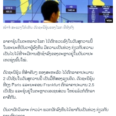
ວິທະຍາສາດ-ເທັກໂນໂລຈີ
ທຸລະກິດ
ພາສາອັງກິດ
ໜ້າຈໍ ສະແດງໃຫ້ເຫັນ ດັດຊະນີຮຸ້ນຂອງໂລກ ທີ່ຮົງກົງ
ວີດີໂອ
ລາຄາຮຸ້ນໃນຕະຫລາດໂລກ ໄດ້ຕົກຮວບລົງ​ໃນ​ວັນ​ສຸກ​ວານ​ນີ້
ສຽງ
​ໃນ​ຂະນະ​ທີ່​ບັນດາ​ຜູ້​ລົງທຶນ ​ມີ​ຄວາມເປັນ​ຫ່ວງ​ ກ່ຽວ​ກັບຄວາມ
ລາຍການກະຈາຍສຽງ
ເປັນ​ໄປ​ໄດ້​ທີ່​ຈະ​ມີການຊັກຊ້າລົງຂອງຕະຫຼາດຢູ່ໃນບັນດາປະ
ຕິດຕາມພວກເຮົາ ທີ່
ເທດພຸ່ງພົ້ນໃໝ່.
ລາຍງານ
ດັດຊະນີ​ຮຸ້ນ ທີ່ສຳຄັນໆ ຂອງສະຫະລັດ ໄດ້ຕົກລາຄາປະມານ
2 ເປີ​ເຊັນ​ໃນ​ວັນ​ສຸກ​ວານ​ນີ້ ​ເປັນ​ມື້​ທີ​ສອງລຽນຕິດ. ດັດຊະນີຮຸ້ນ
ພາສາຕ່າງໆ
ທີ່ກຸງ Paris ​ແລະນະຄອນ Frankfurt ຕົກລາຄາ​ປະມານ 2.5
​ເປີ​ເຊັນ ​ແລະຮຸ້ນຢູ່ໃນຕະຫຼາດເອ​ເຊຍສ່ວນ ໃຫຍ່ແລ້ວກໍຕົກລາ
ຄາຄື​ກັນ​.
ບັນດາ​ນັກວິ​ເຄາະ ກ່າວ​ວ່າ ພວກ​ນັກ​ລົງທຶນ​ໄດ້​ພາກັນ​ເປັນ​ຫ່ວງ ກ່ຽວ​ກັບ​