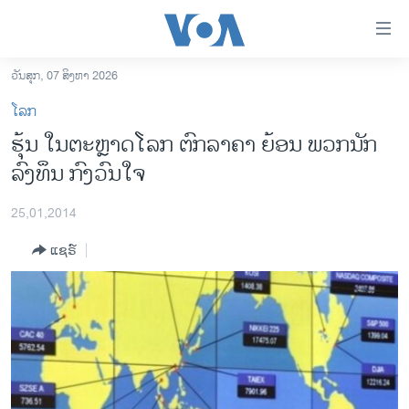
ລິ້ງ
ສຳຫລັບ
ເຂົ້າ
ວັນສຸກ, 07 ສິງຫາ 2026
ຫາ
ໂຮມເພຈ
ໂລກ
ຂ້າມ
ລາວ
ຮຸ້ນ ໃນຕະຫຼາດໂລກ ຕົກລາຄາ ຍ້ອນ ພວກນັກ
ຂ້າມ
ອາເມຣິກາ
ລົງທຶນ ກົງວົນໃຈ
ຂ້າມ
ໄປ
ການເລືອກຕັ້ງ ປະທານາທີບໍດີ ສະຫະລັດ 2024
ຫາ
25,01,2014
ຂ່າວ​ຈີນ
ຊອກ
ແຊຣ໌
ຄົ້ນ
ໂລກ
ເອເຊຍ
ອິດສະຫຼະພາບດ້ານການຂ່າວ
ຊີວິດຊາວລາວ
ຊຸມຊົນຊາວລາວ