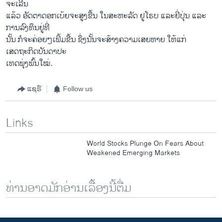
ຈະເລີນ
ແລ້ວ ອັດຕາດອກ​ເບ້ຍຈະ​ສູງ​ຂື້ນ​ ໃນສະຫະລັດ ຢູ​ໂຣບ ​ແລະ​ຍີ່​ປຸ່ນ ​ແລະ​
ການ​ລົງທຶນ​ຢູ່ທີ່​
ນັ້ນ ກໍຈະຄ່ອຍໆ​ເພີ້​ມຂື້ນ ຊຶ່ງນັ້ນຈະສ້າງຄວາມເສຍຫາຍ ໃຫ້ແກ່​
ເສດຖະກິດ​ບັນດາປະ
ເທດພຸ່ງພົ້ນໃໝ່.
ແຊຣ໌
Follow us
Links
World Stocks Plunge On Fears About
Weakened Emerging Markets
ທ່ານອາດມັກອ່ານເລື້ອງນີ້ຕື່ມ