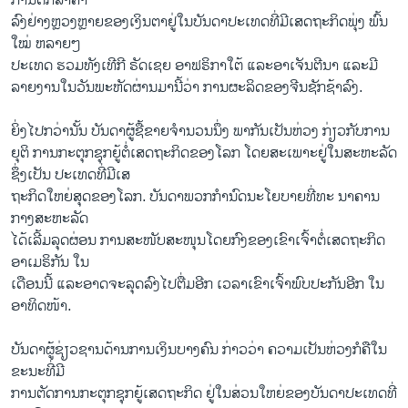
ການ​ຕົກ​ລາຄາ
ລົງຢ່າງຫຼວງຫຼາຍຂອງເງິນຕາຢູ່​ໃນບັນດາປະເທດ​ທີ່ມີ​ເສດຖະກິດພຸ່ງ ພົ້ນ
ໃໝ່ ຫລາຍໆ
ປະເທດ ຮວມ​ທັງ​ເທີ​ກີ ຣັດ​ເຊຍ ອາ​ຟຣິກາ​ໃຕ້ ​ແລະ​ອາ​ເຈັນ​ຕີ​ນາ ​ແລະ​ມີ
ລາຍ​ງານໃນ​ວັນ​ພະຫັດຜ່ານມານີ້ວ່າ ການ​ຜະ​ລິດ​ຂອງຈີນຊັກຊ້າລົງ.
​ຍິ່ງໄປກວ່ານັ້ນ ບັນດາ​ຜູ້​ຊື້ຂາຍ​ຈໍານວນ​ນຶ່ງ ພາກັນເປັນ​ຫ່ວງ ​ກ່ຽວ​ກັບການ​
ຍຸຕິ ການ​ກະ​ຕຸກຊຸກຍູ້ຕໍ່ເສດຖະກິດ​ຂອງ​ໂລກ ​ໂດຍ​ສະ​ເພາະ​ຢູ່​ໃນສະຫະລັດ
​ຊຶ່ງເປັນ ປະເທດທີ່ມີເສ
​ຖະກິດໃຫຍ່​ສຸດ​ຂອງ​ໂລກ. ບັນດາພວກກຳນົດນະໂຍບາຍທີ່​ທະ ນາຄານ
ກາງ​ສະຫະລັດ
​ໄດ້​ເລີ້ມ​ລຸດຜ່ອນ ການ​ສະໜັບສະໜຸນ​ໂດຍ​ກົງ​ຂອງ​ເຂົາ​ເຈົ້າ​ຕໍ່​ເສດຖະກິດ
ອາ​ເມຣິກັນ ​ໃນ
​ເດືອນ​ນີ້ ​ແລະ​ອາດ​ຈະ​ລຸດລົງ​ໄປ​ຕື່ມອີກ ​ເວລາ​ເຂົາ​ເຈົ້າ​ພົບ​ປະກັນ​ອີກ ໃນ
ອາທິດ​ໜ້າ.
ບັນດາ​ຜູ້​ຊ່ຽວຊານ​ດ້ານ​ການ​ເງິນ​ບາງຄົນ ກ່າວ​ວ່າ ຄວາມ​ເປັນ​ຫ່ວງ​ກໍ​ຄືໃນ​
ຂະນະ​ທີ່​ມີ
ການຕັດການ​ກະ​ຕຸກຊຸກຍູ້​ເສດຖະກິດ ຢູ່ໃນສ່ວນໃຫຍ່ຂອງບັນດາປະເທດທີ່