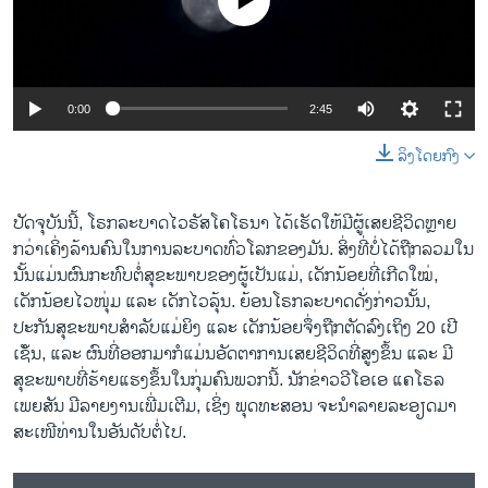
No media source currently available
ວິທະຍາສາດ-ເທັກໂນໂລຈີ
ທຸລະກິດ
ພາສາອັງກິດ
0:00
2:45
ວີດີໂອ
ລິງໂດຍກົງ
ສຽງ
ລາຍການກະຈາຍສຽງ
ປັດຈຸບັນນີ້, ໂຣກລະບາດໄວຣັສໂຄໂຣນາ ໄດ້ເຮັດໃຫ້ມີຜູ້ເສຍຊີວິດຫຼາຍ
ຕິດຕາມພວກເຮົາ ທີ່
ກວ່າເຄິ່ງລ້ານຄົນໃນການລະບາດທົ່ວໂລກຂອງມັນ. ສິ່ງທີ່ບໍ່ໄດ້ຖືກລວມໃນ
ລາຍງານ
ນັ້ນແມ່ນຜົນກະທົບຕໍ່ສຸຂະພາບຂອງຜູ້ເປັນແມ່, ເດັກນ້ອຍທີ່ເກີດໃໝ່,
ເດັກນ້ອຍໄວໜຸ່ມ ແລະ ເດັກໄວລຸ້ນ. ຍ້ອນໂຣກລະບາດດັ່ງກ່າວນັ້ນ,
ປະກັນສຸຂະພາບສຳລັບແມ່ຍິງ ແລະ ເດັກນ້ອຍຈຶ່ງຖືກຕັດລົງເຖິງ 20 ເປີ
ພາສາຕ່າງໆ
ເຊໍັນ, ແລະ ຜົນທີ່ອອກມາກໍແມ່ນອັດຕາການເສຍຊີວິດທີ່ສູງຂຶ້ນ ແລະ ມີ
ສຸຂະພາບທີ່ຮ້າຍແຮງຂຶ້ນໃນກຸ່ມຄົນພວກນີ້. ນັກຂ່າວວີໂອເອ ແຄໂຣລ
ເພຍສັນ ມີລາຍງານເພີ່ມເຕີມ, ເຊິ່ງ ພຸດທະສອນ ຈະນຳລາຍລະອຽດມາ
ສະເໜີທ່ານໃນອັນດັບຕໍ່ໄປ.