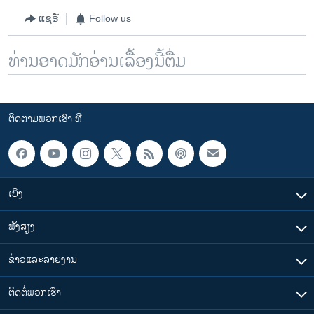
ແຊຣ໌
Follow us
ທ່ານອາດມັກອ່ານເລື້ອງນີ້ຕື່ມ
ຕິດຕາມພວກເຮົາ ທີ່
ເບິ່ງ
ຟັງສຽງ
ຂ່າວແລະລາຍງານ
ຕິດຕໍ່ພວກເຮົາ