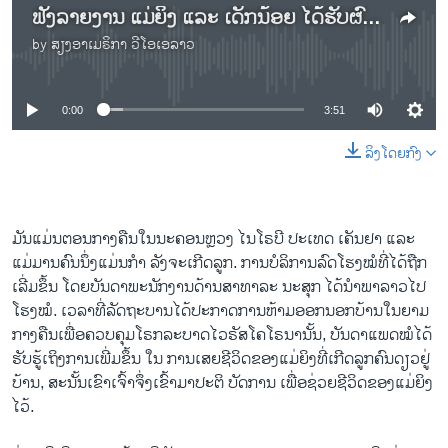
ຟັງລາຍງານ ແມ່ຍິງ ແລະ ເດັກນ້ອຍ ໄດ້ຮັບຜົນກະທົບ ຈາກການສົ່ງ ການປິ່ນປົວສຸຂະພາບ ໄປຕໍ່ສູ້ກັບ ໂຄວິດ-19
by
ສຽງອາເມຣິກາ ວີໂອເອລາວ
No media source currently available
0:00
3:51
ລິງໂດຍກົງ
ມັນແມ່ນຕອນກາງຄືນໃນນະຄອນຫຼວງ ໄນໂຣບີ ປະເທດ ເຄັນຢາ ແລະ
ແມ່ມານຄົນນຶ່ງແມ່ນກຳ ລັງຈະເກີດລູກ. ການບໍລິການລົດໂຮງໝໍທີ່ໄດ້ຖືກ
ເລີ່ມຂຶ້ນ ໂດຍບັນດາພະນັກງານດ້ານສາທາລະ ນະສຸກ ໄດ້ນຳພາລາວໄປ
ໂຮງໝໍ. ເວລາທີ່ລັດຖະບານໄດ້ປະກາດການຫ້າມອອກນອກບ້ານໃນຍາມ
ກາງຄືນເພື່ອຄວບຄຸມໂຣກລະບາດໄວຣັສໂຄໂຣນານັ້ນ, ບັນດາແພດໝໍໄດ້
ຮັບຮູ້ເຖິງການເພີ່ມຂຶ້ນ ໃນ ການເສຍຊີວິດຂອງແມ່ຍິງທີ່ເກີດລູກຄົນດຽວຢູ່
ບ້ານ, ສະນັ້ນເຂົາເຈົ້າຈຶ່ງເຂົ້າມາປະຕິ ບັດການ ເພື່ອຊ່ວຍຊີວິດຂອງແມ່ຍິງ
ໄວ້.