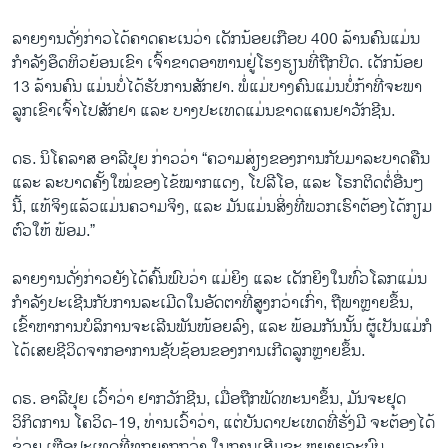
ລາຍງານດັ່ງກ່າວໄດ້ຄາດຄະເນວ່າ ເດັກນ້ອຍເກືອບ 400 ລ້ານຄົນແມ່ນ
ກຳລັງອຶດຫິວຍ້ອນເຂົາ ເຈົ້າຂາດອາຫານຢູ່ໂຮງຮຽນທີ່ຖືກປິດ. ເດັກນ້ອຍ
13 ລ້ານຄົນ ແມ່ນບໍ່ໄດ້ຮັບການສັກຢາ. ພໍ່ແມ່ບາງຄົນແມ່ນບໍ່ກ້າທີ່ຈະພາ
ລູກເຂົາເຈົ້າໄປສັກຢາ ແລະ ບາງປະເທດແມ່ນຂາດແຄນຢາວັກຊີນ.
ດຣ. ນິໂຄລາສ ອາລີປຸຍ ກ່າວວ່າ “ຄວາມສ່ຽງຂອງການກັບມາລະບາດຄືນ
ແລະ ລະບາດຄັ້ງໃໝ່ຂອງໄຂ້ໝາກແດງ, ໂປລີໂອ, ແລະ ໂຣກຕິດຕໍ່ອື່ນໆ
ນີ້, ແທ້ຈິງແລ້ວແມ່ນຄວາມຈິງ, ແລະ ມັນແມ່ນສິ່ງທີ່ພວກເຮົາຕ້ອງໄດ້ກຽມ
ຕົວໃຫ້ ພ້ອມ.”
ລາຍງານດັ່ງກ່າວຍັງໄດ້ຄົ້ນພົບວ່າ ແມ່ຍິງ ແລະ ເດັກຍິງໃນທົ່ວໂລກແມ່ນ
ກຳລັງປະເຊີນກັບການລະເມີດໃນອັດຕາທີ່ສູງກວ່າເກົ່າ, ຖືພາຫຼາຍຂຶ້ນ,
ເຂົ້າຫາການບໍລິການຈະເລີນພັນໜ້ອຍລົງ, ແລະ ພ້ອມກັນນັ້ນ ຜູ້ເປັນແມ່ກໍ
ໄດ້ເສຍຊີວິດຈາກອາການຊັບຊ້ອນຂອງການເກີດລູກຫຼາຍຂຶ້ນ.
ດຣ. ອາລີປຸຍ ເວົ້າວ່າ ຢາກວັກຊີນ, ເມື່ອຖືກພັດທະນາຂຶ້ນ, ມັນຈະຢຸດ
ວິກິດການ ໂຄວິດ-19,​ ທ່ານເວົ້າວ່າ, ແຕ່ບັນດາປະເທດທີ່ຮັ່ງມີ ຈະຕ້ອງໄດ້
ຊ່ວຍ ເຫຼືອປະເທດທີ່ທຸກຍາກກວ່າ ໃນການເສີມຂະ ຫຍາຍລະບົບ