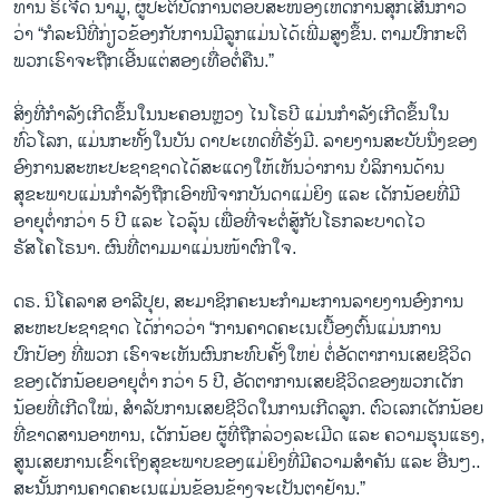
ທ່ານ ຣິເຈີດ ນາມູ, ຜູ້ປະຕິບັດການຕອບສະໜອງເຫດການສຸກເສີນກ່າວ
ວ່າ “ກໍລະນີທີ່ກ່ຽວຂ້ອງກັບການມີລູກແມ່ນໄດ້ເພີ່ມສູງຂຶ້ນ. ຕາມປົກກະຕິ
ພວກເຮົາຈະຖືກເອີ້ນແຕ່ສອງເທື່ອຕໍ່ຄືນ.”
ສິ່ງທີ່ກຳລັງເກີດຂຶ້ນໃນນະຄອນຫຼວງ ໄນໂຣບີ ແມ່ນກຳລັງເກີດຂຶ້ນໃນ
ທົ່ວໂລກ, ແມ່ນກະທັ້ງໃນບັນ ດາປະເທດທີ່ຮັ່ງມີ. ລາຍງານສະບັບນຶ່ງຂອງ
ອົງການສະຫະປະຊາຊາດໄດ້ສະແດງໃຫ້ເຫັນວ່າການ ບໍລິການດ້ານ
ສຸຂະພາບແມ່ນກຳລັງຖືກເອົາໜີຈາກບັນດາແມ່ຍິງ ແລະ ເດັກນ້ອຍທີ່ມີ
ອາຍຸຕໍ່າກວ່າ 5 ປີ ແລະ ໄວລຸ້ນ ເພື່ອທີ່ຈະຕໍ່ສູ້ກັບໂຣກລະບາດໄວ
ຣັສໂຄໂຣນາ. ຜົນທີ່ຕາມມາແມ່ນໜ້າຕົກໃຈ.
ດຣ. ນິໂຄລາສ ອາລີປຸຍ, ສະມາຊິກຄະນະກຳມະການລາຍງານອົງການ
ສະຫະປະຊາຊາດ ໄດ້ກ່າວວ່າ “ການຄາດຄະເນເບື້ອງຕົ້ນແມ່ນການ
ປົກປ້ອງ ທີ່ພວກ ເຮົາຈະເຫັນຜົນກະທົບຄັ້ງໃຫຍ່ ຕໍ່ອັດຕາການເສຍຊີວິດ
ຂອງເດັກນ້ອຍອາຍຸຕໍ່າ ກວ່າ 5 ປີ, ອັດຕາການເສຍຊີວິດຂອງພວກເດັກ
ນ້ອຍທີ່ເກີດໃໝ່, ສຳລັບການເສຍຊີວິດໃນການເກີດລູກ. ຕົວເລກເດັກນ້ອຍ
ທີ່ຂາດສານອາຫານ, ເດັກນ້ອຍ ຜູ້ທີ່ຖືກລ່ວງລະເມີດ ແລະ ຄວາມຮຸນແຮງ,
ສູນເສຍການເຂົ້າເຖິງສຸຂະພາບຂອງແມ່ຍິງທີ່ມີຄວາມສຳຄັນ ແລະ ອື່ນໆ..
ສະນັ້ນການຄາດຄະເນແມ່ນຂ້ອນຂ້າງຈະເປັນຕາຢ້ານ.”