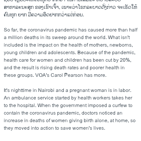
ສາທາລະນະສຸກ ຂອງເຂົາເຈົ້າ, ເພາະວ່າໂຣກລະບາດດັ່ງກ່າວ ຈະເຮັດໃຫ້
ຄົນທຸກ ຍາກ ມີຄວາມອຶດຢາກກວ່າແຕ່ກ່ອນ.
So far, the coronavirus pandemic has caused more than half
a million deaths in its sweep around the world. What isn't
included is the impact on the health of mothers, newborns,
young children and adolescents. Because of the pandemic,
health care for women and children has been cut by 20%,
and the result is rising death rates and poorer health in
these groups. VOA's Carol Pearson has more.
It's nighttime in Nairobi and a pregnant woman is in labor.
An ambulance service started by health workers takes her
to the hospital. When the government imposed a curfew to
contain the coronavirus pandemic, doctors noticed an
increase in deaths of women giving birth alone, at home, so
they moved into action to save women's lives.