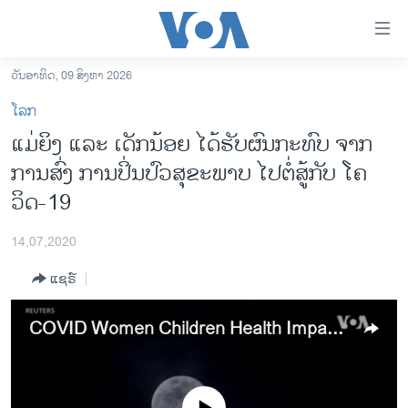
ລິ້ງ
ສຳຫລັບ
ເຂົ້າ
ວັນອາທິດ, 09 ສິງຫາ 2026
ຫາ
ໂຮມເພຈ
ໂລກ
ຂ້າມ
ລາວ
ແມ່ຍິງ ແລະ ເດັກນ້ອຍ ໄດ້ຮັບຜົນກະທົບ ຈາກ
ຂ້າມ
ອາເມຣິກາ
ການສົ່ງ ການປິ່ນປົວສຸຂະພາບ ໄປຕໍ່ສູ້ກັບ ໂຄ
ຂ້າມ
ໄປ
ການເລືອກຕັ້ງ ປະທານາທີບໍດີ ສະຫະລັດ 2024
ວິດ-19
ຫາ
ຂ່າວ​ຈີນ
ຊອກ
14,07,2020
ຄົ້ນ
ໂລກ
ແຊຣ໌
ເອເຊຍ
ອິດສະຫຼະພາບດ້ານການຂ່າວ
COVID Women Children Health Impact -- USAGM
ຊີວິດຊາວລາວ
ຊຸມຊົນຊາວລາວ