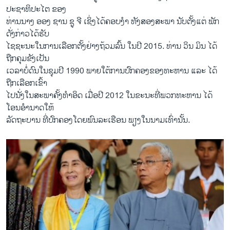
ປະຊາທິປະໄຕ ຂອງ
ທ່ານນາງ ອອງ ຊານ ຊູ ຈີ ເຊິ່ງໄດ້ຄອບງຳ ທັງສອງສະພາ ນັບຕັ້ງແຕ່ ພັກ
ດັ່ງກ່າວໄດ້ຮັບ
ໄຊຊະນະໃນການເລືອກຕັ້ງຢ່າງຖ້ວມລົ້ນ ໃນປີ 2015. ທ່ານ ວິນ ມິນ ໄດ້
ຖືກຄຸມຂັງເປັນ
ເວລາບໍ່ດົນໃນຊຸມປີ 1990 ພາຍໃຕ້ການປົກຄອງຂອງທະຫານ ແລະ ໄດ້
ຖືກເລືອກເຂົ້າ
ໄປນັ່ງໃນສະພາຄັ້ງທຳອິດ ເມື່ອປີ 2012 ໃນຂະນະທີ່ພວກທະຫານ ໄດ້
ໂອນອຳນາດໃຫ້
ລັດຖະບານ ທີ່ປົກຄອງໂດຍພົນລະເຮືອນ ພຽງໃນນາມເທົ່ານັ້ນ.