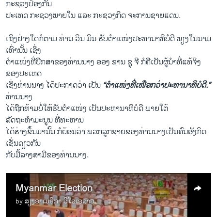
ກະຊວງປ້ອງກັນ
ປະເທດ ກະຊວງພາຍໃນ ແລະ ກະຊວງກິດ ຈະການຊາຍແດນ.
ເຖິງຢ່າງໃດກໍຕາມ ທ່ານ ວິນ ມິນ ຮັບຕຳແໜ່ງປະທານາທິບໍດີ ພຽງໃນນາມ
ເທົ່ານັ້ນ ເຊິ່ງ
ຕຳແໜ່ງທີ່ປຶກສາຂອງທ່ານນາງ ອອງ ຊານ ຊູ ຈີ ກໍຄືເປັນຜູ້ນຳທີ່ແທ້ຈິງ
ຂອງປະເທດ
ເຊິ່ງທ່ານນາງ ໄດ້ປະກາດວ່າ ເປັນ
“ຕຳແໜ່ງທີ່ເໜືອກວ່າປະທານາທິບໍດີ.”
ທ່ານນາງ
ໄດ້ຖືກຫ້າມບໍ່ໃຫ້ຮັບຕຳແໜ່ງ ເປັນປະທານາທິບໍດີ ພາຍໃຕ້
ລັດຖະທຳມະນູນ ທີ່ທະຫານ
ໄດ້ຮ່າງຂຶ້ນມານັ້ນ ກໍຍ້ອນວ່າ ພວກລູກຊາຍຂອງທ່ານນາງເປັນຄົນອັງກິດ
ເຊັ່ນດຽວກັນ
ກັບມື້ລາງສາມີຂອງທ່ານນາງ.
Myanmar Election
by
ສຽງອາເມຣິກາ ວີໂອເອລາວ