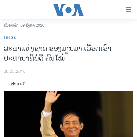
ລິ້ງ
ສຳຫລັບ
ເຂົ້າ
ວັນອາທິດ, 09 ສິງຫາ 2026
ຫາ
ໂຮມເພຈ
ເອເຊຍ
ຂ້າມ
ລາວ
ສະພາແຫ່ງຊາດ ຂອງມຽນມາ ເລືອກເອົາ
ຂ້າມ
ອາເມຣິກາ
ປະທານາທິບໍດີ ຄົນໃໝ່
ຂ້າມ
ໄປ
ການເລືອກຕັ້ງ ປະທານາທີບໍດີ ສະຫະລັດ 2024
ຫາ
28,03,2018
ຂ່າວ​ຈີນ
ຊອກ
ແຊຣ໌
ຄົ້ນ
ໂລກ
ເອເຊຍ
ອິດສະຫຼະພາບດ້ານການຂ່າວ
ຊີວິດຊາວລາວ
ຊຸມຊົນຊາວລາວ