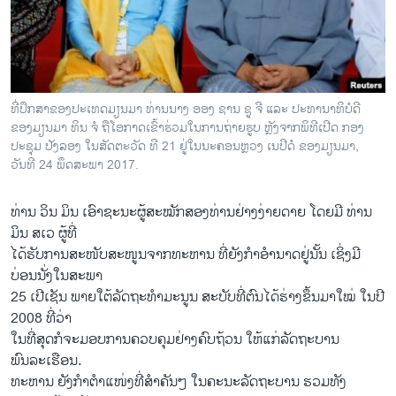
ທີ່ປຶກສາຂອງປະເທດມຽນມາ ທ່ານນາງ ອອງ ຊານ ຊູ ຈີ ແລະ ປະທານາທິບໍດີ
ຂອງມຽນມາ ທິນ ຈໍ ຖືໂອກາດເຂົ້າຮ່ວມໃນການຖ່າຍຮູບ ຫຼັງຈາກພິທີເປີດ ກອງ
ປະຊຸມ ປັງລອງ ໃນສັດຕະວັດ ທີ 21 ຢູ່ໃນນະຄອນຫຼວງ ເນປີດໍ ຂອງມຽນມາ,
ວັນທີ 24 ພຶດສະພາ 2017.
ທ່ານ ວິນ ມິນ ເອົາຊະນະຜູ້ສະໝັກສອງທ່ານຢ່າງງ່າຍດາຍ ໂດຍມີ ທ່ານ
ມິນ ສເວ ຜູ້ທີ່
ໄດ້ຮັບການສະໜັບສະໜູນຈາກທະຫານ ທີ່ຍັງກຳອຳນາດຢູ່ນັ້ນ ເຊິ່ງມີ
ບ່ອນນັ່ງໃນສະພາ
25 ເປີເຊັນ ພາຍໃຕ້ລັດຖະທຳມະນູນ ສະບັບທີ່ຕົນໄດ້ຮ່າງຂຶ້ນມາໃໝ່ ໃນປີ
2008 ທີ່ວ່າ
ໃນທີ່ສຸດກໍຈະມອບການຄວບຄຸມຢ່າງຄົບຖ້ວນ ໃຫ້ແກ່ລັດຖະບານ
ພົນລະເຮືອນ.
ທະຫານ ຍັງກຳຕຳແໜ່ງທີ່ສຳຄັນໆ ໃນຄະນະລັດຖະບານ ຮວມທັງ