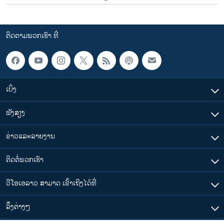
ຕິດຕາມພວກເຮົາ ທີ່
ເບິ່ງ
ຟັງສຽງ
ຂ່າວແລະລາຍງານ
ຕິດຕໍ່ພວກເຮົາ
ວີໂອເອລາວ ສາມາດ ເຂົ້າເຖິງໄດ້ທີ່
​ລິ້ງ​ຕ່າງໆ