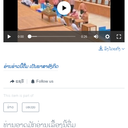
No media source currently available
0:00
0:26
ລິງໂດຍກົງ
ອ່ານຂ່າວນີ້ຕື່ມ ເປັນພາສາອັງກິດ
ແຊຣ໌
Follow us
This item is part of
ຂ່າວ
ເອເຊຍ
ທ່ານອາດມັກອ່ານເລື້ອງນີ້ຕື່ມ