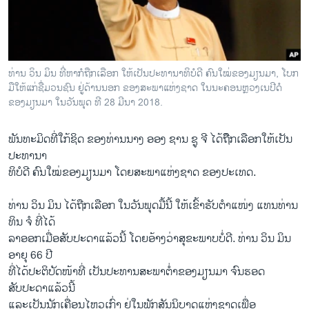
ວິທະຍາສາດ-ເທັກໂນໂລຈີ
ທຸລະກິດ
ພາສາອັງກິດ
ທ່ານ ວິນ ມິນ ທີ່ຫາກໍຖືກເລືອກ ໃຫ້ເປັນປະທານາທິບໍດີ ຄົນໃໝ່ຂອງມຽນມາ, ໂບກ
ວີດີໂອ
ມືໃຫ້ແກ່ຊື່ມວນຊົນ ຢູ່ດ້ານນອກ ຂອງສະພາແຫ່ງຊາດ ໃນນະຄອນຫຼວງເນປີດໍ
ຂອງມຽນມາ ໃນວັນພຸດ ທີ 28 ມີນາ 2018.
ສຽງ
ພັນທະມິດທີ່ໃກ້ຊິດ ຂອງທ່ານນາງ ອອງ ຊານ ຊູ ຈີ ໄດ້ຖືຶກເລືອກໃຫ້ເປັນ
ລາຍການກະຈາຍສຽງ
ຕິດຕາມພວກເຮົາ ທີ່
ປະທານາ
ລາຍງານ
ທິບໍດີ ຄົນໃໝ່ຂອງມຽນມາ ໂດຍສະພາແຫ່ງຊາດ ຂອງປະເທດ.
ທ່ານ ວິນ ມິນ ໄດ້ຖືກເລືອກ ໃນວັນພຸດມື້ນີ້ ໃຫ້ເຂົ້າຮັບຕຳແໜ່ງ ແທນທ່ານ
ພາສາຕ່າງໆ
ທິນ ຈໍ ທີ່ໄດ້
ລາອອກເມື່ອສັບປະດາແລ້ວນີ້ ໂດຍອ້າງວ່າສຸຂະພາບບໍ່ດີ. ທ່ານ ວິນ ມິນ
ອາຍຸ 66 ປີ
ທີ່ໄດ້ປະຕິບັດໜ້າທີ່ ເປັນປະທານສະພາຕ່ຳຂອງມຽນມາ ຈົນຮອດ
ສັບປະດາແລ້ວນີ້
ແລະເປັນນັກເຄື່ອນໄຫວເກົ່າ ຢູ່ໃນພັກສັນນິບາດແຫ່ງຊາດເພື່ອ