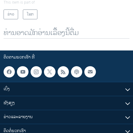
This item is part of
ຂ່າວ
ໂລກ
ທ່ານອາດມັກອ່ານເລື້ອງນີ້ຕື່ມ
ຕິດຕາມພວກເຮົາ ທີ່
ເບິ່ງ
ຟັງສຽງ
ຂ່າວແລະລາຍງານ
ຕິດຕໍ່ພວກເຮົາ