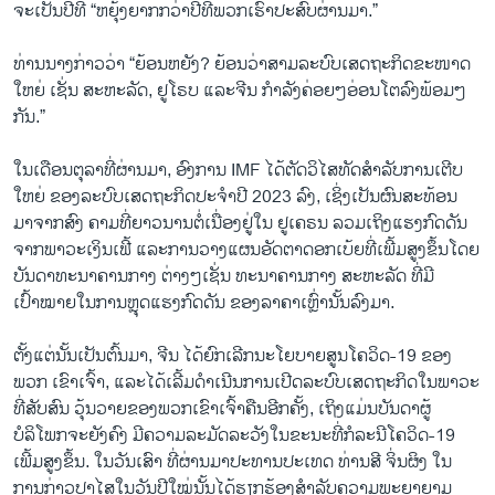
ຈະເປັນປີທີ່ “ຫຍຸ້ງຍາກກວ່າປີທີ່ພວກເຮົາປະສົບຜ່ານມາ.”
ທ່ານນາງກ່າວວ່າ “ຍ້ອນຫຍັງ? ຍ້ອນວ່າສາມລະບົບເສດຖະກິດຂະໜາດ
ໃຫຍ່ ເຊັ່ນ ສະຫະລັດ, ຢູໂຣບ ແລະຈີນ ກໍາລັງຄ່ອຍໆອ່ອນໂຕລົງພ້ອມໆ
ກັນ.”
ໃນເດືອນຕຸລາທີ່ຜ່ານມາ, ອົງການ IMF ໄດ້ຕັດວິໄສທັດສໍາລັບການເຕີບ
ໃຫຍ່ ຂອງລະບົບເສດຖະກິດປະຈໍາປີ 2023 ລົງ, ເຊິ່ງເປັນຜົນສະທ້ອນ
ມາຈາກສົງ ຄາມທີ່ຍາວນານຕໍ່ເນື່ອງຢູ່ໃນ ຢູເຄຣນ ລວມເຖິງແຮງກົດດັນ
ຈາກພາວະເງິນເຟີ້ ແລະການວາງແຜນອັດຕາດອກເບ້ຍທີ່ເພີ້ມສູງຂຶ້ນໂດຍ
ບັນດາທະນາຄານກາງ ຕ່າງໆເຊັ່ນ ທະນາຄານກາງ ສະຫະລັດ ທີ່ມີ
ເປົ້າໝາຍໃນການຫຼຸດແຮງກົດດັນ ຂອງລາຄາເຫຼົ່ານັ້ນລົງມາ.
ຕັ້ງແຕ່ນັ້ນເປັນຕົ້ນມາ, ຈີນ ໄດ້ຍົກເລີກນະໂຍບາຍສູນໂຄວິດ-19 ຂອງ
ພວກ ເຂົາເຈົ້າ, ແລະໄດ້ເລີ້ມດໍາເນີນການເປີດລະບົບເສດຖະກິດໃນພາວະ
ທີ່ສັບສົນ ວຸ້ນວາຍຂອງພວກເຂົາເຈົ້າຄືນອີກຄັ້ງ, ເຖິງແມ່ນບັນດາຜູ້
ບໍລິໂພກຈະຍັງຄົງ ມີຄວາມລະມັດລະວັງໃນຂະນະທີ່ກໍລະນີໂຄວິດ-19
ເພີ້ມສູງຂຶ້ນ. ໃນວັນເສົາ ທີ່ຜ່ານມາປະທານປະເທດ ທ່ານສີ ຈິ່ນຜິງ ໃນ
ການກ່າວປາໄສໃນວັນປີໃໝ່ນັ້ນ​ໄດ້​ຮຽກ​ຮ້ອງສໍາລັບຄວາມພະຍາຍາມ