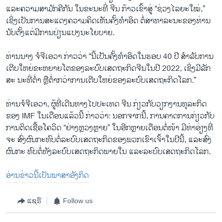
ແລະຄວາມສາມັກຄີກັນ ໃນຂະນະທີ່ ຈີນ ກ້າວເຂົ້າສູ່ “ຊ່ວງໄລຍະໃໝ່,”
ເຊິ່ງເປັນການສະແດງຄວາມຄິດເຫັນຄັ້ງທໍາອິດ ຕໍ່ສາທາລະນະຂອງທ່ານ
ນັບຕັ້ງແຕ່ມີການປ່ຽນແປງນະໂຍບາຍ.
ທ່ານນາງ ຈໍຈີເອວາ ກ່າວວ່າ “ນີ້ເປັນຄັ້ງທໍາອິດໃນຮອບ 40 ປີ ສໍາລັບການ
ເຕີບໃຫຍ່ຂະຫຍາຍໂຕຂອງລະບົບເສດຖະກິດຈີນໃນປີ 2022, ເຊິ່ງມີລັກ
ສະ ນະທີ່ຕໍ່າ ຫຼືຕໍ່າກວ່າການເຕີບໃຫຍ່ຂອງລະບົບເສດຖະກິດໂລກ.”
ທ່ານຈໍຈີເອວາ, ຜູ້ທີ່ເດີນທາງໄປປະເທດ ຈີນ ກ່ຽວ​ກັບ​ວຽກ​ງານທຸລະກິດ​
ຂອງ IMF ໃນເດືອນແລ້ວນີ້ ກ່າວວ່າ: ນອກຈາກນີ້, ການຄາດການກ່ຽວກັບ
ການຕິດເຊື້ອໂຄວິດ “ຢ່າງຫຼວງຫຼາຍ” ໃນອີກຫຼາຍເດືອນຕໍ່ໜ້າ ມີທ່າອ່ຽງທີ່
ຈະ ສົ່ງຜົນກະທົບຕໍ່ລະບົບເສດຖະກິດຂອງພວກເຂົາເຈົ້າໃນປີນີ້, ແລະສົ່ງ
ຜົນກະ ທົບຕໍ່ທັງລະບົບເສດຖະກິດພາຍໃນ ແລະລະບົບເສດຖະກິດໂລກ.
ອ່ານຂ່າວນີ້ເປັນພາສາອັງກິດ
ແຊຣ໌
Follow us