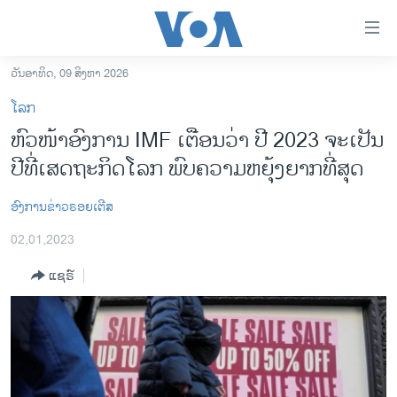
ລິ້ງ
ສຳຫລັບ
ເຂົ້າ
ວັນອາທິດ, 09 ສິງຫາ 2026
ຫາ
ໂຮມເພຈ
ໂລກ
ຂ້າມ
ລາວ
ຫົວໜ້າອົງການ IMF ເຕືອນວ່າ ປີ 2023 ຈະເປັນ
ຂ້າມ
ອາເມຣິກາ
ປີທີ່ເສດຖະກິດໂລກ ພົບຄວາມຫຍຸ້ງຍາກທີ່ສຸດ
ຂ້າມ
ໄປ
ການເລືອກຕັ້ງ ປະທານາທີບໍດີ ສະຫະລັດ 2024
ຫາ
ອົງການຂ່າວຣອຍເຕີສ
ຂ່າວ​ຈີນ
ຊອກ
02,01,2023
ຄົ້ນ
ໂລກ
ແຊຣ໌
ເອເຊຍ
ອິດສະຫຼະພາບດ້ານການຂ່າວ
ຊີວິດຊາວລາວ
ຊຸມຊົນຊາວລາວ