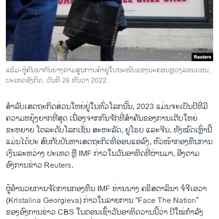
ວິທະຍາສາດ-ເທັກໂນໂລຈີ
ທຸລະກິດ
ພາສາອັງກິດ
ວີດີໂອ
ແຟ້ມ-ຜູ້ຄົນພາກັນຍ່າງຕາມສູນການຄ້າຢູ່ໃນຖະໜົນຂອງນະຄອນຫຼວງລອນດອນ,
ສຽງ
ປະເທດອັງກິດ, ວັນທີ 26 ທັນວາ 2022.
ລາຍການກະຈາຍສຽງ
ຕິດຕາມພວກເຮົາ ທີ່
ສໍາລັບເສດຖະກິດສ່ວນໃຫຍ່ຢູ່ໃນທົ່ວໂລກນັ້ນ, 2023 ແມ່ນ​ຈະ​ເປັນປີທີ່ມີ
ລາຍງານ
ຄວາມຫຍຸ້ງຍາກທີ່ສຸດ ເນື່ອງຈາກກົນຈັກທີ່ສໍາຄັນຂອງການເຕີບໃຫຍ່
ຂະຫຍາຍ ໂຕລະດັບໂລກເຊັ່ນ ສະຫະລັດ, ຢູໂຣບ ແລະຈີນ, ທັງໝົດເຫຼົ່ານີ້
ແມ່ນໄດ້ປະ ສົບກັບບັນຫາເສດຖະກິດທີ່ອ່ອນແອລົງ, ຫົວໜ້າກອງທຶນການ
ພາສາຕ່າງໆ
ເງິນລະຫວ່າງ ປະເທດ ຫຼື IMF ກ່າວໃນວັນອາທິດທີ່ຜ່ານມາ, ອີງຕາມ
ອົງການຂ່າວ Reuters.
ຜູ້​ອຳ​ນວຍ​ການຈັດການກອງທຶນ IMF ທ່ານນາງ ຄຣິສຕາລິນາ ຈໍຈີເອວາ
(Kristalina Georgieva) ກ່າວໃນລາຍການ “Face The Nation”
ຂອງອົງການຂ່າວ CBS ໃນຕອນເຊົ້າວັນອາທິດວານນີ້ວ່າ ປີໃໝ່ກໍາລັງ