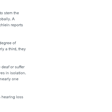
to stem the
obally. A
hlein reports
 degree of
ly a third, they
deaf or suffer
es in isolation.
 nearly one
 hearing loss