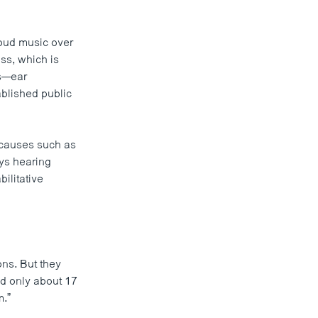
loud music over
ss, which is
ss—ear
ablished public
 causes such as
ays hearing
ilitative
ons. But they
ld only about 17
m.”