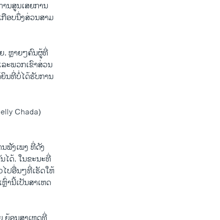
ອາການສູນເສຍການ
 ເກືອບນຶ່ງສ່ວນສາມ
 ຫຼາຍໆຄົນຜູ້ທີ່
ດແລະພວກເຂົາສ່ວນ
ນທີ່ບໍ່ໄດ້ຮັບການ
helly Chada)
ຟັງເພງ ທີ່ດັງ
ນໄດ້. ໃນຂະນະທີ່
ປອື່ນໆທີ່ເຮັດໃຫ້
ົ່ານີ້ເປັນສາເຫດ
ຍ ຍ້ອນສາເຫດທີ່