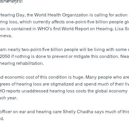
ປັນພາສາອັງກິດ
earing Day, the World Health Organization is calling for action 
ing loss, which currently affects one-point-five billion people gl
ion is contained in WHO’s first World Report on Hearing. Lisa Sc
eneva.
rn nearly two-point-five billion people will be living with some
2050 if nothing is done to prevent or mitigate this condition. Near
hearing rehabilitation.
d economic cost of this condition is huge. Many people who are 
rees of hearing loss are stigmatized and spend much of their liv
HO reports unaddressed hearing loss costs the global economy
each year.
fficer on ear and hearing care Shelly Chadha says much of this
d.