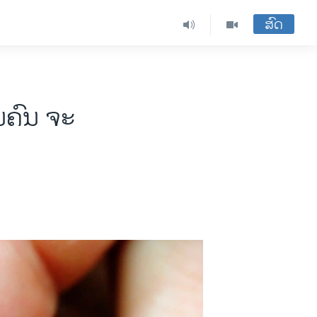
ສົດ
ນຄົນ ຈະ
ກ