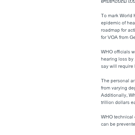
ອ່ານຂ່າວນີ້ຕື່ມ ເ
To mark World H
epidemic of hear
roadmap for act
for VOA from G
WHO officials wa
hearing loss by 
say will require 
The personal an
from varying deg
Additionally, W
trillion dollars 
WHO technical o
can be prevente