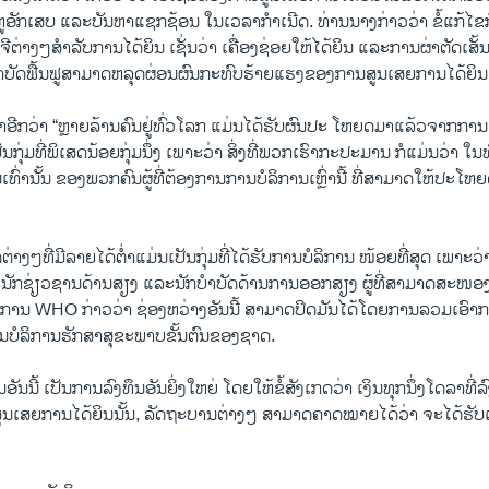
ນ ຫູອັກເສບ ແລະບັນຫາແຊກຊ້ອນ ໃນເວລາກຳເນີດ. ທ່ານນາງກ່າວວ່າ ຂໍ້ແກ້ໄຂກໍມ
ຈີຕ່າງໆສຳລັບການໄດ້ຍິນ ເຊັ່ນວ່າ ເຄື່ອງຊ່ອຍໃຫ້ໄດ້ຍິນ ແລະການຜ່າຕັດເສັ
ຳບັດຟື້ນຟູສາມາດຫລຸດຜ່ອນຜົນກະທົບຮ້າຍແຮງຂອງການສູນເສຍການໄດ້ຍິນ
າອີກວ່າ “ຫຼາຍລ້ານຄົນຢູ່ທົ່ວໂລກ ແມ່ນໄດ້ຮັບຜົນປະ ໂຫຍດມາແລ້ວຈາກການແຊ
ັນກຸ່ມທີ່ພິເສດນ້ອຍກຸ່ມນຶ່ງ ເພາະວ່າ ສິ່ງທີ່ພວກເຮົາກະປະມານ ກໍແມ່ນວ່າ ໃນ
ເທົ່ານັ້ນ ຂອງພວກຄົນຜູ້ທີ່ຕ້ອງການການບໍລິການເຫຼົ່ານີ້ ທີ່ສາມາດໃຫ້ປະໂຫ
ງໆທີ່ມີລາຍໄດ້ຕ່ຳແມ່ນເປັນກຸ່ມທີ່ໄດ້ຮັບການບໍລິການ ໜ້ອຍທີ່ສຸດ ເພາະ
 ນັກຊ່ຽວຊານດ້ານສຽງ ແລະນັກບຳບັດດ້ານການອອກສຽງ ຜູ້ທີ່ສາມາດສະໜອງ
 ອົງການ WHO ກ່າວວ່າ ຊ່ອງຫວ່າງອັນນີ້ ສາມາດປິດມັນໄດ້ໂດຍການລວມເອົ
ານບໍລິການຮັກສາສຸຂະພາບຂັ້ນຕົນຂອງຊາດ.
ັນນີ້ ເປັນການລົງທຶນອັນຍິ່ງໃຫຍ່ ໂດຍໃຫ້ຂໍ້ສັງເກດວ່າ ເງິນທຸກນຶ່ງໂດລາທີ່
ນເສຍການໄດ້ຍິນນັ້ນ, ລັດຖະບານຕ່າງໆ ສາມາດຄາດໝາຍໄດ້ວ່າ ຈະໄດ້ຮັບເ