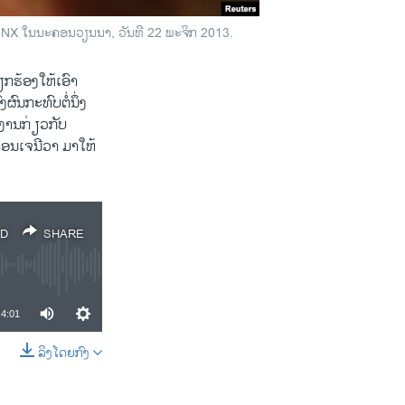
 LiNX ໃນນະຄອນວຽນນາ, ວັນທີ 22 ພະຈິກ 2013.
ກຮ້ອງໃຫ້ເອົາ
ົນກະທົບຕໍ່ນຶ່ງ
ານກ່ ຽວກັບ
ອນເຈນີວາ ມາໃຫ້
D
SHARE
4:01
ລິງໂດຍກົງ
SHARE