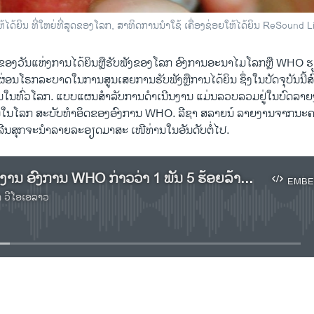
້ໄດ້ຍິນ ທີ່ໃຫຍ່ທີ່ສຸດຂອງໂລກ, ສາທິດການນຳໃຊ້ ເຄື່ອງຊ່ອຍໃຫ້ໄດ້ຍິນ ReSound
 ຂອງວັນແຫ່ງການໄດ້ຍິນຫຼືຮັບຟັງຂອງໂລກ ອົງການອະນາໄມໂລກຫຼື WHO ຮຽ
ນໂຣກລະບາດໃນການສູນເສຍການຮັບຟັງຫຼືການໄດ້ຍິນ ຊຶ່ງໃນປັດຈຸບັນນີ້ສົ່ງຜ
ຄົນໃນທົ່ວໂລກ. ແບບແຜນສຳລັບການດຳເນີນງານ ແມ່ນລວບລວມຢູ່ໃນບົດລາຍງ
ໃນໂລກ ສະບັບທຳອິດຂອງອົງການ WHO. ລີຊາ ສລາຍນ໌ ລາຍງານຈາກນະຄ
ເລີນສຸກຈະນຳລາຍລະອຽດມາສະ ເໜີທ່ານໃນອັນດັບຕໍ່ໄປ.
ເຊີນຟັງລາຍງານ ອົງການ WHO ກ່າວວ່າ 1 ພັນ 5 ຮ້ອຍລ້ານຄົນ ຈະມີບັນຫາ ໃນດ້ານການໄດ້ຍິນ ຢູ່ໃນທົ່ວໂລກ
EMBE
າ ວີໂອເອລາວ
No media source currently available
EMBED