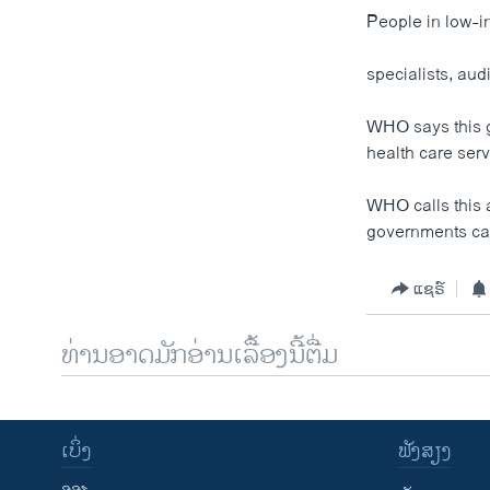
People in low-i
specialists, aud
WHO says this g
health care serv
WHO calls this a
governments can 
ແຊຣ໌
ທ່ານອາດມັກອ່ານເລື້ອງນີ້ຕື່ມ
ເບິ່ງ
ຟັງສຽງ