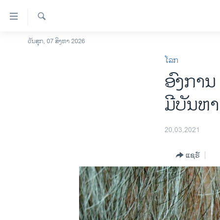
ລິ້ງ
ສຳຫລັບ
ເຂົ້າ
ຄົ້ນຫາ
ວັນສຸກ, 07 ສິງຫາ 2026
ໂຮມເພຈ
ຫາ
ໂລກ
ລາວ
ຂ້າມ
ອົງການ
ຂ້າມ
ອາເມຣິກາ
ຂ້າມ
ການເລືອກຕັ້ງ ປະທານາທີບໍດີ ສະຫະລັດ
ມີບັນຫາ
ໄປ
2024
ຫາ
ຂ່າວ​ຈີນ
ຊອກ
20,03,2021
ຄົ້ນ
ໂລກ
ແຊຣ໌
ເອເຊຍ
ອິດສະຫຼະພາບດ້ານການຂ່າວ
ຊີວິດຊາວລາວ
ຊຸມຊົນຊາວລາວ