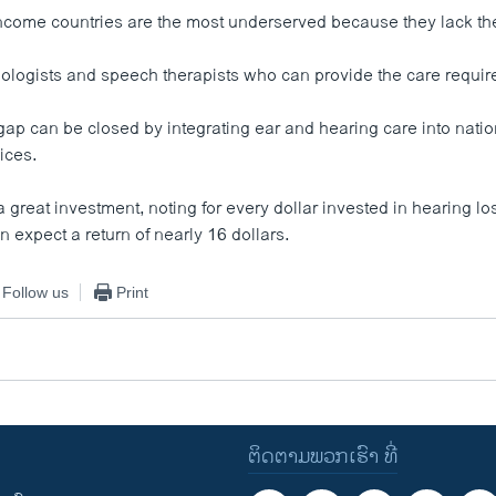
ncome countries are the most underserved because they lack th
iologists and speech therapists who can provide the care requir
ap can be closed by integrating ear and hearing care into natio
ices.
 great investment, noting for every dollar invested in hearing lo
expect a return of nearly 16 dollars.
Follow us
Print
ຕິດຕາມພວກເຮົາ ທີ່