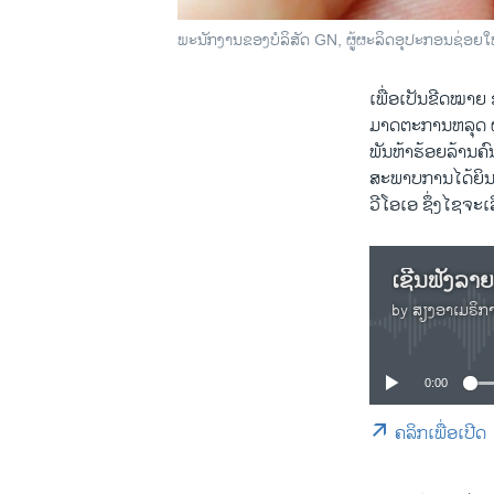
ພະນັກງານຂອງບໍລິສັດ GN, ຜູ້ຜະລິດອຸປະກອນຊ່ອຍໃຫ
ເພື່ອເປັນຂີດໝາຍ
ມາດຕະການຫລຸດ ຜ່ອ
ພັນຫ້າຮ້ອຍລ້ານ
ສະພາບການໄດ້ຍິນ
ວີໂອເອ ຊຶ່ງໄຊຈະ
by
ສຽງອາເມຣິກ
0:00
ຄລິກເພື່ອເປີດ