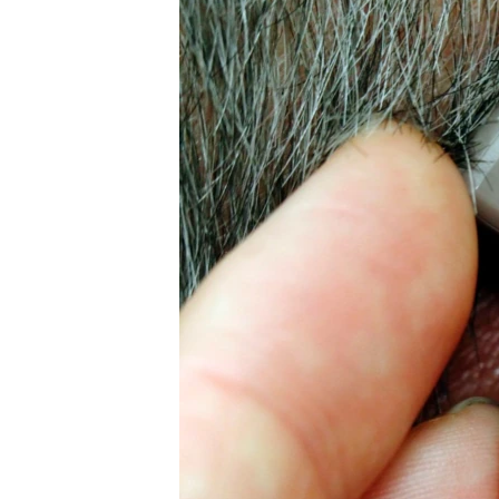
ວິທະຍາສາດ-ເທັກໂນໂລຈີ
ທຸລະກິດ
ພາສາອັງກິດ
ວີດີໂອ
ສຽງ
ລາຍການກະຈາຍສຽງ
ລາຍງານ