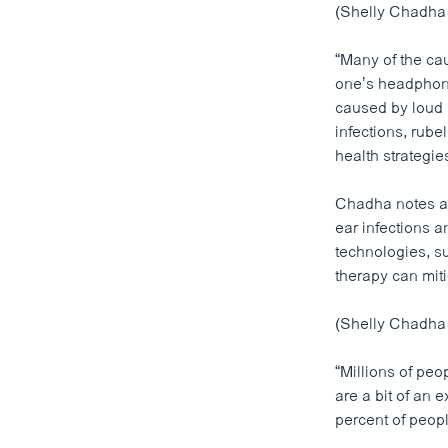
(Shelly Chadha 
“Many of the ca
one’s headphone
caused by loud 
infections, rube
health strategies
Chadha notes al
ear infections a
technologies, s
therapy can miti
(Shelly Chadha 
“Millions of peo
are a bit of an 
percent of peopl