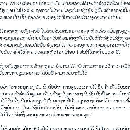
່ອົງການ WHO ເຕືອນວ່າ ເກືອບ 2 ພັນ 5 ຮ້ອຍລ້ານຄົນຈະດຳລົງຊີວິດໂດຍມີ
ຶ່ງ ພາຍໃນປີ 2050 ຖ້າຫາກບໍ່ມີການປ້ອງກັນຫຍັງເລີຍ ຫຼືບັນເທົາອາການນີ້.
ວ ພວກເຂົາເຈົ້າ ກ່າວວ່າ ຈະຕ້ອງໄດ້ຮັບການບຳບັດທາງດ້ານການໄດ້ຍິນ.
ັກສາອາການດັ່ງກ່າວນີ້ ໃນດ້ານສ່ວນຕົວແລະເສດຖະ ກິດແລ້ວ ແມ່ນຫຼວງຫຼາຍ.
ບການສູນເສຍການໄດ້ຍິນໃນລະດັບທີ່ແຕກຕ່າງກັນໄປນັ້ນ ກໍຖືກສັງຄົມລັງກຽ
ວິດຕາມລຳພັງ. ພ້ອມກັນນັ້ນ ອົງການ WHO ລາຍງານວ່າ ການສູນເສຍການໄດ້ຍິ
ເປັນບັນຫາຄ່າໃຊ້ຈ່າຍ ຕໍ່ເສດຖະກິດໂລກເກືອບ 1 ພັນຕື້ໂດລາໃນແຕ່ລະປີ.
ການກ່ຽວກັບຫູແລະການຮັກສາຫູຂອງອົງການ WHO ທ່ານນາງແຊລລີ ຊາດາ (S
ຍບັນຫາການສູນເສຍການໄດ້ຍິນນີ້ ສາມາດປ້ອງກັນໄດ້.
ວ່າ “ສາເຫດຫຼາຍໆອັນ ຍົກຕົວຢ່າງ ການສູນເສຍການໄດ້ຍິນ ຊຶ່ງເກີດຍ້ອນການ
ະກອນຟັງສຳລັບຫູແລະເຄື່ອງຟັງຫູທັງຫຼາຍຂອງຕົນນັ້ນ ອັນນີ້ ສາມາດປ້ອງກັ
ດ້ຍິນ ຊຶ່ງເກີດຍ້ອນສຽງດັງໃນສະຖານທີ່ເຮັດວຽກຂອງແຕ່ລະຄົນ. ສາເຫດທົ່ວໄ
 ຄືຫູອັກເສບ, ໂຣກໄຂ້ຫັດເຢຍຣະມັນ, ເຍື່ອຫຸ້ມສະໝອງອັກເສບ ພວກພະຍາດເຫຼ
ນໄດ້ ໂດຍຈັດຕັ້ງແຜນຍຸດທະສາດດ້ານສາທາລະນະສຸກ.”
ຂໍ້ສັງເກດວ່າ ເກືອບ 60 ເປີເຊັນຂອງການສູນເສຍການໄດ້ຍິນໃນພວກເດັກນ້ອ