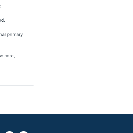
e
ed.
nal primary
ss care,