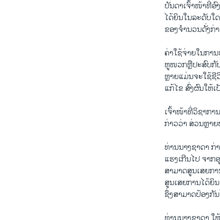
ບັນດາເຈົ້າໜ້າທີ
ໄດ້ຍິນໃນລະດັບໃດນ
ຂອງຈຳນວນດັ່ງກ່າ
ຄ່າໃຊ້ຈ່າຍໃນການຮ
ຫູໜວກຫຼືປະສົບກັ
ຫຼາຍແມ່ນຈະໃຊ້ຊີ
ແກ້ໄຂ ສົ່ງຜົນໃຫ້
ເຈົ້າໜ້າທີ່ວິຊາ
ກ່າວວ່າ ສ່ວນຫຼາ
ທ່ານນາງຊາດາ ກ່າວ
ແຮງເກີນໄປ ຈາກອຸປ
ສາມາດສູນເສຍການໄ
ສູນເສຍການໄດ້ຍິນ
ຊຶ່ງສາມາດປ້ອງກັ
ທ່ານນາງຊາດາ ໃຫ້