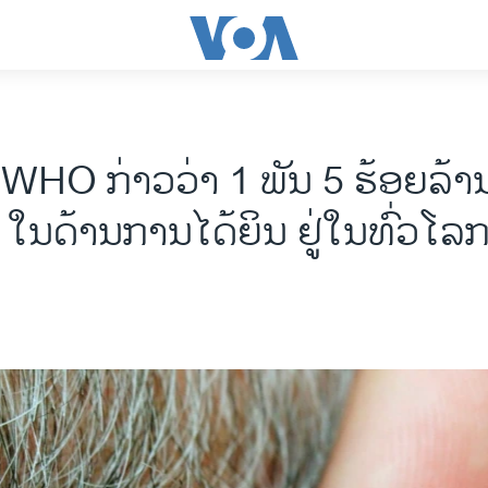
 WHO ກ່າວວ່າ 1 ພັນ 5 ຮ້ອຍລ້າ
 ໃນດ້ານການໄດ້ຍິນ ຢູ່ໃນທົ່ວໂລ