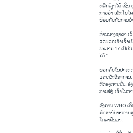
ຫລີກລ້ຽງໄດ້ ເຊັ່
ກ່າວວ່າ ເທັກໂນໂລ
ພ້ອມກັນກັບການບ
ທ່ານນາງຊາດາ ເວົ້
ແຕ່ພວກເຂົາເຈົ້າເປ
ປະມານ 17 ເປີເຊັນ
ໄດ້.”
ພວກຄົນໃນປະເທດຕ່າ
ແຄນນັກວິຊາການ,
ທີ່ຕ້ອງການນັ້ນ.
ການຟັງ ເຂົ້າໃນກ
ອົງການ WHO ເອີ້ນອ
ຮັກສາບັນຫາການສູ
ໂດລາຄືນມາ.