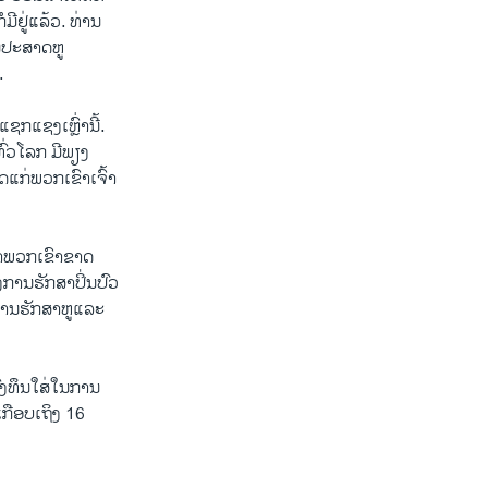
ີຢູ່ແລ້ວ. ທ່ານ
້ນປະສາດຫູ
.
ກແຊງເຫຼົ່ານີ້.
ທົ່ວໂລກ ມີພຽງ
ຍດແກ່ພວກເຂົາເຈົ້າ
ວ່າພວກເຂົາຂາດ
ການຮັກສາປິ່ນປົວ
າການຮັກສາຫູແລະ
ລົງທຶນໃສ່ໃນການ
ກືອບເຖິງ 16