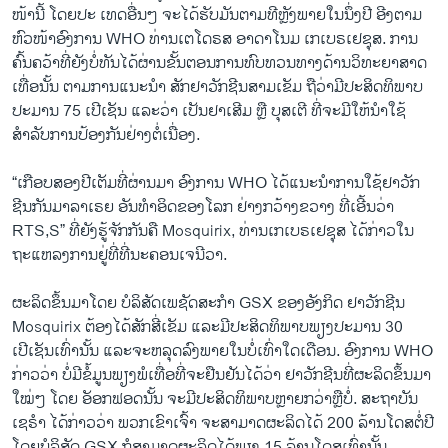
ໜ້ານີ້ ໂດຍປະ ເທດອື່ນໆ ຈະໄດ້ຮັບມັນຕາມທີຫຼັງພາຍໃນນຶ່ງປີ ອີງຕາມ
ຫົວໜ້າອົງການ WHO ທ່ານເຕໂດຣສ ອາດາໂນມ ເກເບຣເຢຊຸສ. ການ
ຄົ້ນຄວ້າທີ່ຍັງບໍ່ທັນໄດ້ຜ່ານຂັ້ນຕອນການທົບທວນທາງດ້ານວິທະຍາສາດ
ເທື່ອນັ້ນ ຕາມການແນະນຳ ສັກຢາວັກຊີນສາມເຂັມ ຖືວ່າມີປະສິດທິພາບ
ປະມານ 75 ເປີເຊັນ ແລະວ່າ ເປັນຢາເສີມ ຫຼື ບຸສເຕີ ທີ່ຈະມີໃຫ້ນຳໃຊ້
ສຳລັບການປ້ອງກັນຢ່າງຕໍ່ເນື່ອງ.
“ເກືອບສອງປີເຕັມທີ່ຜ່ານມາ ອົງການ WHO ໄດ້ແນະນຳການໃຊ້ຢາວັກ
ຊີນກັນມາລາເຣຍ ອັນທຳອິດຂອງໂລກ ຢ່າງກວ້າງຂວາງ ທີ່ເອີ້ນວ່າ
RTS,S” ທີ່ຍັງຮູ້ຈັກກັນຄື Mosquirix, ທ່ານເກເບຣເຢຊຸສ ໄດ້ກ່າວໃນ
ຖະແຫລງການຢູ່ທີ່ທີ່ນະຄອນເຈນີວາ.
ຜະລິດຂຶ້ນມາໂດຍ ບໍລິສັດເພຊັດສະກຳ GSX ຂອງອັງກິດ ຢາວັກຊີນ
Mosquirix ຕ້ອງໄດ້ສັກສີ່ເຂັມ ແລະມີປະສິດທິພາບພຽງປະມານ 30
ເປີເຊັນເທົ່ານັ້ນ ແລະຈະຫລຸດລົງພາຍໃນບໍ່ເທົ່າໃດເດືອນ. ອົງການ WHO
ກ່າວວ່າ ບໍ່ມີຂໍ້ມູນພຽງພໍເທື່ອທີ່ຈະຢືນຢັນໄດ້ວ່າ ຢາວັກຊີນທີ່ຜະລິດຂຶ້ນມາ
ໃໝ່ໆ ໂດຍ ອັອກຟອດນັ້ນ ຈະມີປະສິດທິພາບຫຼາຍກວ່າຫຼືບໍ່. ສະຖາບັນ
ເຊຣຳ ໄດ້ກ່າວວ່າ ພວກເຂົາເຈົ້າ ຈະສາມາດຜະລິດໄດ້ 200 ລ້ານໂດສຕໍ່ປີ
ໂດຍບໍລິສັດ GSX ກໍສາມາດຜະລິດໄດ້ພຽງ 15 ລ້ານໂດສເທົ່ານັ້ນ.