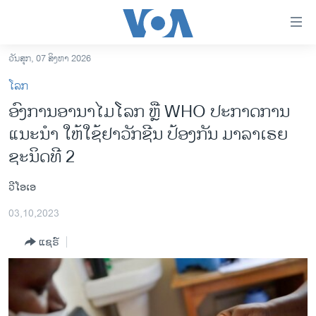
ລິ້ງ
ສຳຫລັບ
ເຂົ້າ
ວັນສຸກ, 07 ສິງຫາ 2026
ຫາ
ໂຮມເພຈ
ໂລກ
ຂ້າມ
ລາວ
ອົງການອານາໄມໂລກ ຫຼື WHO ປະກາດການ
ຂ້າມ
ອາເມຣິກາ
ແນະນຳ ໃຫ້ໃຊ້ຢາວັກຊີນ ປ້ອງກັນ ມາລາເຣຍ
ຂ້າມ
ໄປ
ການເລືອກຕັ້ງ ປະທານາທີບໍດີ ສະຫະລັດ 2024
ຊະນິດທີ 2
ຫາ
ຂ່າວ​ຈີນ
ຊອກ
ວີໂອເອ
ຄົ້ນ
ໂລກ
03,10,2023
ເອເຊຍ
ແຊຣ໌
ອິດສະຫຼະພາບດ້ານການຂ່າວ
ຊີວິດຊາວລາວ
ຊຸມຊົນຊາວລາວ