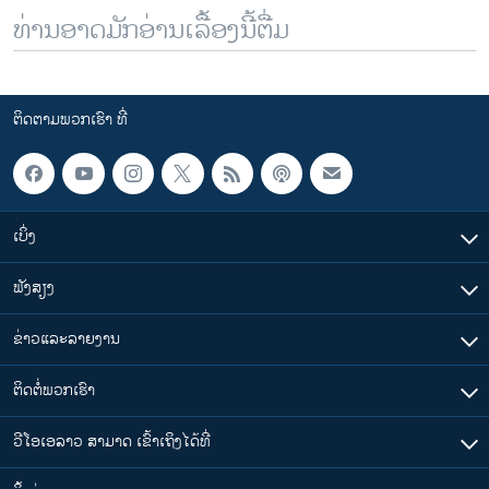
ທ່ານອາດມັກອ່ານເລື້ອງນີ້ຕື່ມ
ຕິດຕາມພວກເຮົາ ທີ່
ເບິ່ງ
ຟັງສຽງ
ຂ່າວແລະລາຍງານ
ຕິດຕໍ່ພວກເຮົາ
ວີໂອເອລາວ ສາມາດ ເຂົ້າເຖິງໄດ້ທີ່