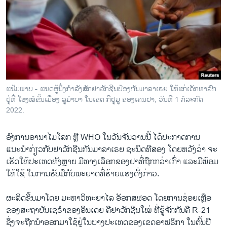
ວິທະຍາສາດ-ເທັກໂນໂລຈີ
ທຸລະກິດ
ພາສາອັງກິດ
ວີດີໂອ
ສຽງ
ແຟ້ມພາບ - ແພດຜູ້ນຶ່ງກຳລັງສັກຢາວັກຊີນປ້ອງກັນມາລາເຣຍ ໃຫ້ແກ່ເດັກທາລົກ
ຢູ່ທີ່ ໂຮງໝໍຂັ້ນເມືອງ ລູມຳບາ ໃນເຂດ ກີຢູມູ ຂອງເຄນຢາ, ວັນທີ 1 ກໍລະກົດ
ລາຍການກະຈາຍສຽງ
ຕິດຕາມພວກເຮົາ ທີ່
2022.
ລາຍງານ
ອົງການອານາໄມໂລກ ຫຼື WHO ໃນວັນຈັນວານນີ້ ໄດ້ປະກາດການ
ແນະນຳກ່ຽວກັບຢາວັກຊີນກັນມາລາເຣຍ ຊະນິດທີສອງ ໂດຍຫວັງວ່າ ຈະ
ພາສາຕ່າງໆ
ເຮັດໃຫ້ປະເທດທັງຫຼາຍ ມີທາງເລືອກຂອງຢາທີ່ຖືກກວ່າເກົ່າ ແລະມີພ້ອມ
ໃຫ້ໃຊ້ ໃນການຮັບມືກັບພະຍາດທີ່ຮ້າຍແຮງດັ່ງກ່າວ.
ຜະລິດຂຶ້ນມາໂດຍ ມະຫາວິທະຍາໄລ ອັອກສຟອດ ໂດຍການຊ່ອຍເຫຼືອ
ຂອງສະຖາບັນເຊຣຳຂອງອິນເດຍ ຄືຢາວັກຊີນໃໝ່ ທີ່ຮູ້ຈັກກັນຄື R-21
ຊຶ່ງຈະຖືກນຳອອກມາໃຊ້ຢູ່ໃນບາງປະເທດຂອງເຂດອາຟຣິກາ ໃນຕົ້ນປີ