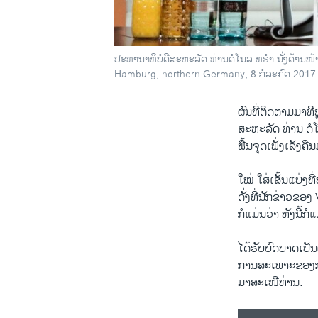
ປະທານາທິບໍດີສະຫະລັດ ທ່ານດໍໂນລ ທຣຳ ນັ່ງດ້ານໜ້າ
Hamburg, northern Germany, 8 ກໍລະກົດ 2017
ຜົນທີ່ຕິດຕາມມາທີຫ
ສະຫະລັດ ທ່ານ ດໍໂ
ຟື້ນຈຸດເພັ່ງ​ເລັງ​ຄື
ໃໝ່ ​ໃສ່ເສັ້ນ​ແບ່
ດັ່ງທີ່ນັກ​ຂ່າວ​
ກໍແມ່ນ​ວ່າ ທັງນີ້
​ໄດ້​ຮັບ​ບົດບາດເປັ
ການສະເພາະຂອງ​ກອງ
ມາສະ​ເໜີທ່ານ.