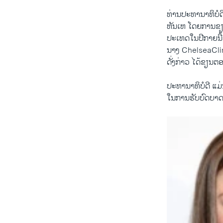
ທ່ານປະທານາທິບໍດີ ​
​ຫັ​ນເຫ ໂດຍ​ການ​ຂຽນ​
ປະ​ເທດໃນປີກາຍນີ້
ນາງ ChelseaClint
ດັ່ງກ່າວ ​ໄດ້​ຂຽນ
ປະທານາທິບໍດີ ແມ່
ໃນການຮັບ​ບົດບາດ​