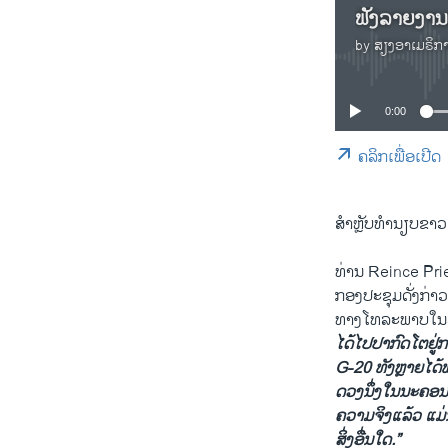
by
ສຽງອາເມຣິກ
0:00
ຄລິກເພື່ອເປີດ
ສຳ​ຫຼັບ​ທຳນຽບຂາວແ
ທ່ານ Reince Pr
ກອງ​ປະຊຸມ​ດັ່ງກ່າວ​
ທາງ​ໂທລະພາບໃນ
ໄດ້ໄປປາກົດ​ໂຕຢູ່ກາ
G-20 ທັງຫຼາຍໄດ້ພາ
ດວງນຶ່ງ​ໃນ​ນະຄອນ Ha
ຄວາມ​ຈິງ​ແລ້ວ ແມ່ນ
ສິ່ງອື່ນ​ໃດ.”​