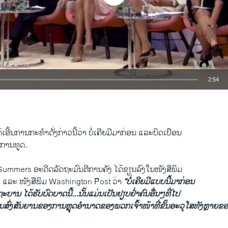
2:54
EMBED
້​ເອີ້ນ​ການ​ກະທຳ​ດັ່ງກ່າວ​ນີ້ວ່າ ບໍ່​ເຄີຍ​ມີມາກ່ອນ ​ແລະ​ບິດເບືອນ
​ການ​ທູດ​.
mmers ອະດີດ​ລັດຖະມົນຕີການຄັງ ​ໄດ້​ຂຽນ​ລົງ​ໃນ​ໜັງສືພິມ
 ​ແລະ ໜັງສືພິມ Washington Post ວ່າ
“​ບໍ່​ເຄີຍ​ມີແບບ​ນີ້​ມາ​ກ່ອນ
ດຖະບານ ໄດ້ຮັບ​ບົດບາດ​ນີ້...ນັ້ນ​ແມ່ນ​ເປັນຢຽບຢໍ່າຄົນອື່ນໆທີ່ໄປ
ນ​ສົ່ງ​ສັນຍານຂອງ​ການຫຼຸດ​ອຳ​ນາດຂອງພວກ​ເຈົ້າ​ໜ້າ​ທີ່​ຂັ້ນ​ອະ​ວຸ​ໂສທັງຫຼາຍ