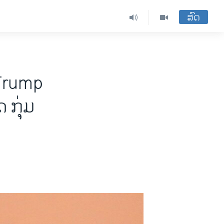
ສົດ
Trump
 ກຸ່ມ