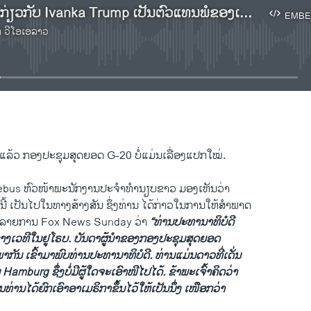
ຟັງລາຍງານກ່ຽວກັບ Ivanka Trump ເປັນຕົວແທນພໍ່ຂອງເພິ່ນ ໃນກອງປະຊຸມສຸດຍອດ G-20
EMBE
າ ວີໂອເອລາວ
No media source currently available
EMBED
ລ້ວ ກອງ​ປະຊຸມສຸດຍອດ G-20 ​ບໍ່ແມ່ນ​ເລື່ອງ​ແປກ​ໃໝ່.
iebus ຫົວໜ້າພະນັກງານປະຈຳ​ທຳນຽບຂາວ ມອງເຫັນວ່າ
ນີ້​ ​ເປັນໄປໃນທາງສ້າງສັນ ຊຶ່ງ​ທ່ານ ​ໄດ້​ກ່າວ​ໃນ​ການ​ໃຫ້​ສຳພາດ​
​ລາຍການ Fox News Sunday ວ່າ
“ທ່ານປະທານາທິບໍດີ ​
ງ​ເວທີ​ໃນ​ຢູ​ໂຣບ. ​ບັນດາ​ຜູ້ນຳ​ຂອງ​ກອງ​ປະຊຸມ​ສຸດ​ຍອດ
ກັນ ​ເຂົ້າມາ​ພົບທ່ານ​ປະທານາທິບໍດີ. ທ່ານ​ແມ່ນ​ດາວທີ່ເດັ່ນ
mburg ​ຊຶ່ງ​ບໍ່ມີ​ຜູ້​ໃດຈະເອົາໜີໄປໄດ້. ຂ້າພະ​ເຈົ້າ​ຄິດ​ວ່າ
ທ່ານໄດ້ຍົກເອົາອາ​ເມຣິກາຂຶ້ນໄວ້​ໃຫ້​ເປັນ​ນຶ່ງ ເໜືອ​ກວ່າ​