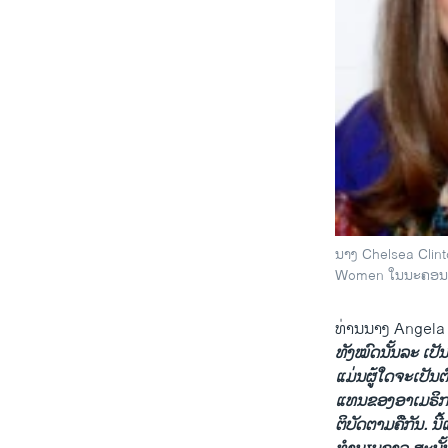
ນາງ Chelsea Clint
Women ໃນນະຄອນ N
ທ່ານ​ນາງ Angela 
ທັງ​ໝົດ​ນັ້ນ​ລະ ​ເປັ
ແມ່ນຜູ້​ໃດ​ຈະ​ເປັນ​
ແທນ​ຂອງ​ອາ​ເມຣິກາ 
ຕິບັດຕາມ​ຄື​ກັນ. ນີ້​