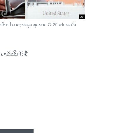
າງໜ້າອື່ນໆໃນກອງປະຊຸມ ສຸດຍອດ G-20 ເຢຍຣະມັນ
ັນນັ້ນ ໄດ້​ຮື້