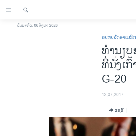
ລິ້ງ
ສຳຫລັບ
ເຂົ້າ
ຄົ້ນຫາ
ວັນພະຫັດ, 06 ສິງຫາ 2026
ໂຮມເພຈ
ຫາ
ສະຫະລັດອາເມຣິ
ລາວ
ຂ້າມ
ທຳນຽບຂ
ຂ້າມ
ອາເມຣິກາ
ຂ້າມ
ການເລືອກຕັ້ງ ປະທານາທີບໍດີ ສະຫະລັດ
ທີ່ນັ່ງເ
ໄປ
2024
ຫາ
G-20
ຂ່າວ​ຈີນ
ຊອກ
ຄົ້ນ
ໂລກ
12,07,2017
ເອເຊຍ
ອິດສະຫຼະພາບດ້ານການຂ່າວ
ແຊຣ໌
ຊີວິດຊາວລາວ
ຊຸມຊົນຊາວລາວ