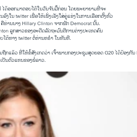
ໄດ້​ອອກ​ມາ​ຕອບ​ໂຕ້​ໃນ​ວັນ​ຈັນ​ມື້ກ່ອນ ໂດຍ​ພະຍາຍາມ​ທີ່​ຈະ
ລົງ​ໃນ twitter ເພື່ອໃຫ້​ເພັ່ງ​ເລັງ​ໃສ່​ຄູ່ແຂ່ງໃນການ​ເລືອກ​ຕັ້ງ​ທົ່ວ​
 ຄືທ່ານນາງ Hillary Clinton ​ຈາກ​ພັກ Democrat ນັ້ນ.
on ​ລູກ​ສາວຂອງອະດີດລັດຖະມົນ​ຕີ​ການ​ຕ່າງປະ​ເທດຄົນ
ຕອບໂຕ້ທາງ twitter ​ຕໍ່ທ່ານທຣຳ ໃນທັນທີ.
ນຖືກແລ້ວ ທີ່ໃຫ້ຂໍ້ສັງເກດວ່າ ເຈົ້າພາບກອງ​ປະຊຸມ​ສຸດ​ຍອດ G20 ໄດ້ປ້ອງກ
ເປັນ​ຕົວແທນຂອງ​ພໍ່ລາວ.