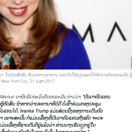
on ໃນງານສັງສັນ ຮັບປະທານອາຫານ ຂອງວັນໃຫ້ກຽດແລະໃຫ້ອຳນາດຕໍ່ພວກແມ່ຍິງ ຫຼ
ew York City, 21 ເມສາ 2017.
Merkel ນາ​ຍົກ​ລັດຖະມົນຕີເຢຍຣະມັນ ກ່າວ​ວ່າ
“ບັນດາຕົວ​ແທນ​
ນ​ຜູ້​ຕັດສິນ ຖ້າ​ຫາກ​ວ່າປະທານາທິບໍດີ​ ບໍ່​ເຂົ້າ​ຮ່ວມກອງ​ປະຊຸມ​ ​
ຕົວ​ແທນ​ໄດ້. Ivanka Trump ​ແມ່ນ​ສ່ວນ​ນຶ່ງ​ຂອງ​ການ​ເປັນ​ຕົວ​
​ເພາະສະ​ນັ້ນ ກໍແມ່ນ​ເລື່ອງ​ທີ່ບັນດາຕົວ​ແທນ​ທັງ​ໝົດ ​ຈະ​ປະ
ແມ່ນ​ເລື່ອງ​ທີ່​ຊາບ​ກັນ​ດີ​ຢູ່​ແລ້ວ​ວ່າ ທ່ານ​ນາງ​ເຮັດ​ວຽກຢູ່ໃນ​