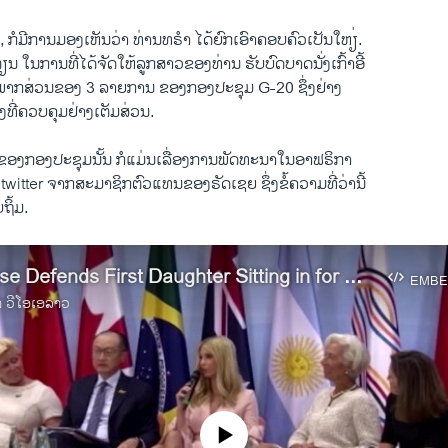
ຖາະ, ກໍ​ມີການມອງ​ເຫັນ​ວ່າ ທ່ານ​ທຣຳ ໄດ້ຍົກ​ເອົາ​ຄອບຄົວ​ເປັນໃຫຽ່.
ຽນ ​ໃນ​ການ​ທີ່ໄດ້ຈັດ​ໃຫ້​ລູກ​ສາວ​ຂອງ​ທ່ານ ຮັບ​ບົດບາດ​ນັ່ງ​ເກົ້າອີ້
ພາກສ່ວນຂອງ​ 3 ລາຍການ ຂອງ​ກອງ​ປະຊຸມ G-20 ຊຶ່ງຢ່າງ
່ງທີ່ຄວບຄຸມຢ່າງເຕັມສ່ວນ.
ງຂອງ​ກອງ​ປະຊຸມນັ້ນ ກໍ​ແມ່ນ​ເລື່ອງ​ການ​ພັດທະນາ​ໃນ​ອາ​ຟຣິກາ
ງ twitter ຈາກ​ສະມາຊິກ​ຕົວ​ແທນ​ຂອງຣັດ​ເຊຍ ຊຶ່ງ​ຂໍ້ຄວາມ​ທີ່​ວ່າ​ນີ້
ບຖິ້ມ.
White House Defends First Daughter Sitting in for President at G-20
EMBE
າ ວີໂອເອລາວ
No media source currently available