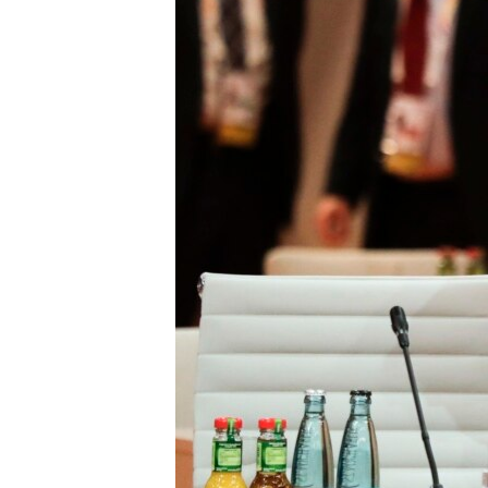
ວິທະຍາສາດ-ເທັກໂນໂລຈີ
ທຸລະກິດ
ພາສາອັງກິດ
ວີດີໂອ
ສຽງ
ລາຍການກະຈາຍສຽງ
ລາຍງານ