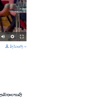
ລິງໂດຍກົງ
SHARE
width
px
​ຂອງ​ລັດຖະບານລົງ