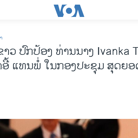
ກາ
າວ ປົກປ້ອງ ທ່ານນາງ Ivanka 
ກົ້າອີ້ ແທນພໍ່ ໃນກອງປະຊຸມ ສຸດຍອດ