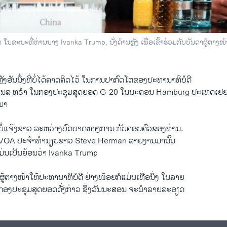
 ໃນຂະນະທີ່ທ່ານນາງ Ivanka Trump, ນັ່ງດ້ານຫຼັງ ເພື່ອເຂົ້າຮ່ວມກັບບັນດາຜູ້ຕ
.
ຼັງອັນນຶ່ງທີ່ບໍ່ໄດ້ຄາດຄິດໄວ້ ໃນການ​ປາກົດ​ໂຕ​ຂອງ​ປະທານາທິບໍດີ
ນລ ທຣຳ ​ໃນ​ກອງ​ປະຊຸມສຸດ​ຍອດ​ G-20 ​ໃນ​ນະຄອນ Hamburg ​ປະເທດເຢຍຣະມ
ນມາ
ງທີ່ບໍ່ແຈ້ງຂາວ ​ລະຫວ່າງ​ບົດບາດທາງ​ການ ກັບ​ຄອບຄົວຂອງທ່ານ. ​
ຂອງ VOA ​ປະຈຳທຳນຽບຂາວ Steve Herman ​ລາຍ​ງານ​ມານັ້ນ
ກໍແມ່ນເປັນຍ້ອນວ່າ Ivanka Trump
ນ​ຜູ້ຕາງໜ້າ​ໃຫ້​ປະທານາທິບໍດີ ຢ່າງ​ໜ້ອຍກໍແມ່ນເທື່ອນຶ່ງ​ ໃນລາຍ
​ປະຊຸມ​ສຸດ​ຍອດ​ດັ່ງກ່າວ ຊຶ່ງ​ວັນນະ​ສອນ ຈະ​ນຳ​ລາຍ​ລະອຽດ​