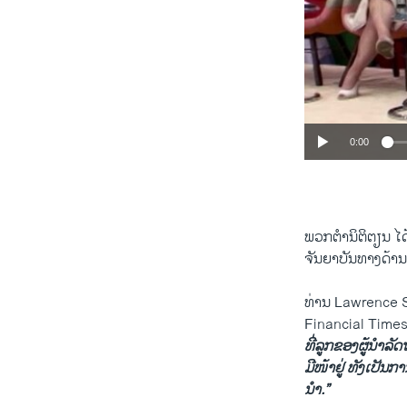
0:00
ພວກ​ຕຳ​ນິຕິ​ຕຽນ ​ໄດ
​ຈັນ​ຍາ​ບັນ​ທາງດ້ານ
ທ່ານ Lawrence Su
Financial Times
ທີ່​ລູກຂອງ​ຜູ້ນຳ​ລັ
ມີໜ້າຢູ່ ທັງເປັນກາ
ນຳ.”