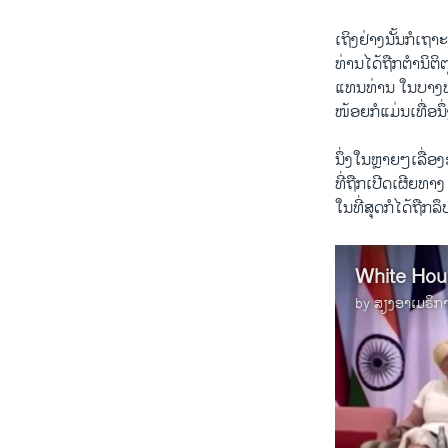
ເຖິງ​ຢ່າງ​ນັ້ນ​ກໍ​ເ
ທ່ານ​ໄດ້​ຖືກ​ຕຳນິຕິຕ
ແທນ​ທ່ານ ​ໃນບາງ
ໜ້ອຍກໍແມ່ນເທື່ອນຶ
ນຶ່ງ​ໃນ​ຫຼາຍໆເລື່ອ
ທີ່​ຖືກ​ເປີດ​ເຜີຍ​ທາ
ໃນທີ່ສຸດກໍ​ໄດ້​ຖືກ​ລຶ
by
ສຽງອາເມຣິກ