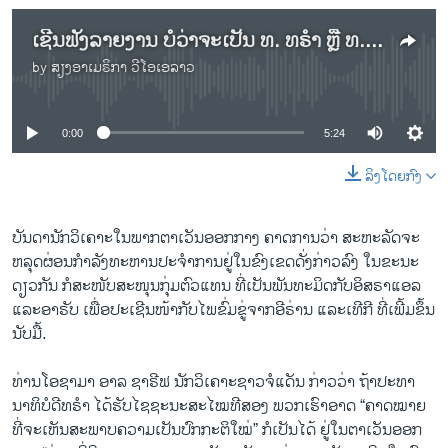
ເຊີນຟັງລາຍງານ ບໍ່ວ່າຈະເປັນ ທ. ທຣຳ ຫຼື ທ. ໄບເດັນ, ຊາວອາຣັບ ອາດຈະເຫັນລະບຽບການໃໝ່ ເກີດຂຶ້ນໃນພາກພື້ນ ອິງຕາມບັນດານັກວິເຄາະ
by
ສຽງອາເມຣິກາ ວີໂອເອລາວ
No media source currently available
0:00
5:24
ລິງໂດຍກົງ
ບັນດານັກວິເຄາະໃນພາກຕາເວັນອອກກາງ ຄາດການວ່າ ສະຫະລັດຈະ
ຫລຸດຜ່ອນກຳລັງທະຫານປະຈຳການຢູ່ໃນຂົງເຂດດັ່ງກ່າວລົງ ໃນຂະນະ
ດຽວກັນ ກໍສະໜັບສະໜຸນກຸ່ມຕົວແທນ ທີ່ເປັນພັນທະມິດກັບອິສຣາແອລ
ແລະອາຣັບ ເພື່ອປະເຊີນໜ້າກັບໄພຂົ່ມຂູ່ຈາກອີຣ່ານ ແລະເທີກີ ທີ່ເພີ້ມຂຶ້ນ
ນັບມື້.
ທ່ານໂອຊາມາ ອາລ ຊາຣີຟ ນັກວິເຄາະຊາວຈໍແດັນ ກ່າວວ່າ ຖ້າປະທາ
ນາທິບໍດີທຣຳ ໄດ້ຮັບໄຊຊະນະສະໄໝທີສອງ ພວກເຮົາອາດ “ຄາດໝາຍ
ທີ່ຈະເຫັນສະພາບຄວາມເປັນປົກກະຕິໃໝ່” ກໍເປັນໄດ້ ຢູ່ໃນຕາເວັນອອກ