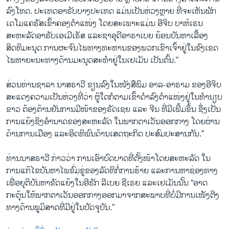
ລົງໂທດ. ປະເທດອາຣັບບາງປະເທດ ແມ່ນເປັນຫ່ວງຫຼາຍ ທີ່ຈະເຫັນພັກ
ເດໂມແຄຣັສເຂົ້າຄອງຕຳແໜ່ງ ໂດຍສະເພາະແມ່ນ ອີຈິບ ບາຫ໌ເຣນ
ສະຫະລັດອາຣັບເອເມີເຣັສ ແລະຊາອຸດີອາຣາເບຍ ຍ້ອນບັນຫາເລື້ອງ
ສິດທິມະນຸດ ການຜະຈົນໄພທາງທະຫານຂອງພວກເຂົາເຈົ້າຢູ່ໃນຂົງເຂດ
ໄພຫາຍະນະທາງດ້ານມະນຸດສະທຳຢູ່ໃນເຢເມັນ ເປັນຕົ້ນ.”
ສ່ວນທ່ານຊາລາ ນາສຣາວີ ຂຽນລົງໃນໜັງສືພິມ ອາລ-ອາຣາມ ຂອງອີຈິບ
ສະແດງຄວາມເປັນຫ່ວງທີ່ວ່າ ຜູ້ໃດກໍຕາມເຂົ້າດຳລົງຕຳແໜ່ງຢູ່ໃນທຳນຽບ
ຂາວ ຕ້ອງຕ້ານຢັນການມີໜ້າຂອງຣັດເຊຍ ແລະ ຈີນ ທີ່ມີເພີ້ມຂຶ້ນ ຊຶ່ງເປັນ
ການແຍ້ງຊິງອຳນາດຂອງສະຫະລັດ ໃນພາກຕາເວັນອອກກາງ ໂດຍຜ່ານ
ດ້ານການເມືອງ ແລະອິດທິພົນດ້ານເສດຖະກິດ ປະສົມປະສານກັນ.”
ທ່ານນາສຣາວີ ກ່າວວ່າ ການເອົາບົດບາດທີ່ຕັ້ງໜ້າໂດຍສະຫະລັດ ໃນ
ການແກ້ໄຂບັນຫາໄພຂົ່ມຂູ່ຂອງລັດທິກໍ່ການຮ້າຍ ແລະການຫາຊ່ອງທາງ
ເພື່ອຍຸຕິບັນຫາຂັດແຍ້ງໃນອີຣັກ ລີເບຍ ຊີເຣຍ ແລະເຢເມັນນັ້ນ “ອາດ
ກະຕຸ້ນໃຫ້ພາກຕາເວັນອອກກາງອອກມາຈາກສະພາບທີ່ບໍ່ມີການເໜັງຕີງ
ທາງດ້ານພູມິສາດທີ່ມີຢູ່ໃນປັດຈຸບັນ.”