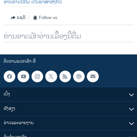
ອ່ານຂ່າວນີ້ຕື່ມ ເປັນພາສາອັງກິດ
ແຊຣ໌
Follow us
ທ່ານອາດມັກອ່ານເລື້ອງນີ້ຕື່ມ
ຕິດຕາມພວກເຮົາ ທີ່
ເບິ່ງ
ຟັງສຽງ
ຂ່າວແລະລາຍງານ