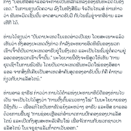
ກາງ “ບ່ອນທີ່ອິສຣາແອລຈະກາຍເປັນຫລັກແຫລ່ງຂອງພັນທະມິດໃນຂົງ
ເຂດ.” ໃນການຂຽນບົດຄວາມ ລົງໃນໜັງສືພິມ ຈໍແດັນໄທມສ໌ ທ່ານກ່າວ
ວ່າ ພັນທະມິດເຊັ່ນນັ້ນ ອາດສາມາດຮັບມື ກັບໄພຂົ່ມຂູ່ຈາກອີຣ່ານ ແລະ
ເທີກີ ໄດ້.
ທ່ານໄດ້ຂຽນວ່າ “ບັນດາປະເທດໃນເຂດອ່າວເປີເຊຍ ໂດຍສະເພາະແລ້ວ
ເຫັນວ່າ ທັງສອງປະເທດດັ່ງກ່າວ ກຳລັງຂະຫຍາຍອິດທິພົນຂອງພວກ
ເຂົາເຈົ້າຕໍ່ບັນດາປະເທດອາຣັບຢູ່ໃນຂົງເຂດ ແລະເປັນໄພຂົ່ມຂູ່ຕໍ່ຄວາມຢູ່
ລອດຂອງພວກເຂົາເຈົ້ານັ້ນ.” ນະໂຍບາຍນີ້ຍັງຈະພິສູດໃຫ້ເຫັນ “ການ
ຢຸດເຊົາໃນການພົວພັນ ໂດຍບັນດາປະເທດພັນທະມິດໃໝ່ຂອງອິສຣາ
ແອລ ຈາກສິ່ງທີ່ເຄີຍເປັນສາເຫດສຳຄັນສຸດຂອງອາຣັບນັ້ນ ກໍຄື ຄຳຖາມ
ກ່ຽວກັບປາແລັສໄຕນ໌.”
ທ່ານອາລ ຊາຣີຟ ກ່າວວ່າ ການໄດ້ຕຳແໜ່ງປະທານາທິບໍດີຂອງທ່ານໄບ
ເດັນ ຈະເປັນໄປໄດ້ສູງວ່າ “ການຕັ້ງຕົ້ນແນວທາງໃໝ່” ໃນນະໂຍບາຍຂອງ
ວໍໍຊິງຕັນ -- ເພື່ອແກ້ໄຂບັນຫາຂັດແຍ້ງລະຫວ່າງ ອາຣັບ ແລະອິສ ຣາແອລ
ດ້ວຍການຟື້ນຟູ “ການຊ່ອຍເຫຼືອແກ່ອຳນາດການປົກຄອງຂອງປາແລັສ
ໄຕນ໌ ແລະເປີດກົງສຸນສະຫະລັດຄືນໃໝ່ ເພື່ອຈັດການກັບພວກຊາວປາ
ແລັສໄຕນ໌ ໃນເຈຣູຊາແລັມກ້ຳຕາເວັນອອກ.”