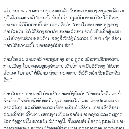
ແຕ່ທ່ານກ່າວວ່າ ສະຖານທູດສະຫະລັດ ໃນນະຄອນຫຼວງເຈຣູຊາແລັມຈະ
ຢູ່ທີ່ເດີມ ແລະຈະມີ “ການພົວພັນຂັ້ນຕ່ຳ ກ່ຽວກັບການແກ້ໄຂ ໃຫ້ມີສອງ
ປະເທດ” ຕໍ່ວິກິດການນີ້. ທ່ານກ່າວອີກວ່າ “ການໂຄສະນາຫາສຽງຂອງ
ທ່ານໄບເດັນ ໄດ້ໃຫ້ຮ່ອງຮອຍວ່າ ສະຫະລັດສາມາດກັບຄືນເຂົ້າສູ່ ແຜນ
ປະຕິບັດງານຮ່ວມຮອບດ້ານ ຂອງຂໍ້ຕົກລົງນິວເຄລຍປີ 2015 ຖ້າ ອີຣ່ານ
ຫາກໃຫ້ຄວາມໝັ້ນໝາຍຂອງຕົນຄືນອີກ.”
ທ່ານໂອເຣບ ຣານຕາວີ ຈາກສູນກາງ ອາລ ຄູດສ໌ ເພື່ອການສຶກສາດ້ານ
ການເມືອງ ໃນນະຄອນຫຼວງອຳມານ ເຫັນວ່າ ຈະເປັນວິທີທາງ “ຫົວກາ
ຣົດແລະໄມ້ຄ້ອນ” ຕໍ່ອີຣ່ານ ຖ້າຫາກປະທານາທິບໍດີ ທຣຳ ຖືກເລືອກຄືນ
ອີກ.”
ທ່ານໂອເຣບ ຣານຕາວີ ກ່າວເປັນພາສາອັງກິດວ່າ “ຂ້າພະເຈົ້າຄິດວ່າ ບໍ່
ຈຳເປັນ ທີ່ຈະຕ້ອງມີພັນທະມິດຍຸດທະສາດໃໝ່ ລະຫວ່າງປະເທດເຂດ
ອ່າວເປີເຊຍ ແລະອິສຣາແອລ ເພື່ອປະເຊີນກັບອີຣ່ານ. ການເອົາອີຣ່ານ
ລວມເຂົ້ານຳ ເຂົ້າມາປະສານງານກັບປະຊາຄົມນານາຊາດ ແລະຕະຫຼາດ
ໂລກທັງຫຼາຍນັ້ນ ຄວນເປັນວິທີທາງນີ້. ຂັ້ນຕອນອັນນີ້ອາດປ່ຽນນະໂຍບາຍ
ຕ່າງໆຂອງລະບອບການປົກຄອງອີຣ່ານ ຫຼາຍກວ່າການວາງມາດຕະການ