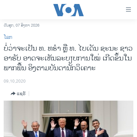
ລິ້ງ
ສຳຫລັບ
ເຂົ້າ
ວັນສຸກ, 07 ສິງຫາ 2026
ຫາ
ໂຮມເພຈ
ໂລກ
ຂ້າມ
ລາວ
ບໍ່ວ່າຈະເປັນ ທ. ທຣຳ ຫຼື ທ. ໄບເດັນ ຊະນະ ຊາວ
ຂ້າມ
ອາເມຣິກາ
ອາຣັບ ອາດຈະເຫັນລະບຽບການໃໝ່ ເກີດຂຶ້ນໃນ
ຂ້າມ
ໄປ
ການເລືອກຕັ້ງ ປະທານາທີບໍດີ ສະຫະລັດ 2024
ພາກພື້ນ ອິງຕາມບັນດານັກວິເຄາະ
ຫາ
ຂ່າວ​ຈີນ
ຊອກ
09,10,2020
ຄົ້ນ
ໂລກ
ແຊຣ໌
ເອເຊຍ
ອິດສະຫຼະພາບດ້ານການຂ່າວ
ຊີວິດຊາວລາວ
ຊຸມຊົນຊາວລາວ