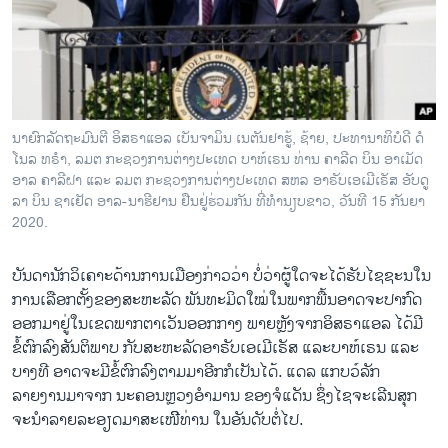
ວິທະຍາສາດ-ເທັກໂນໂລຈີ
ທຸລະກິດ
ພາສາອັງກິດ
ວີດີໂອ
ນາຍົກລັດຖະມົນຕີ ອິສຣາແອລ ເບັນຈາມິນ ເນຕັນຢາຮູ້, ຊ້າຍ, ປະທານາທິບໍດີ ດໍ
ສຽງ
ໂນລ ທຣຳ, ລມຕ ກະຊວງການຕ່າງປະເທດ ບາຫ໌ເຣນ ທ່ານ ຄາລີດ ບິນ ອາເມັດ
ອາລ ຄາລີຝາ ແລະ ລມຕ ກະຊວງການຕ່າງປະເທດ ສຫລ ອາຣັບເອເມີເຣັສ ອັບດູ
ລາຍການກະຈາຍສຽງ
ລາ ບິນ ຊາເຢັດ ອາລ-ນາຮີຢານ ຢືນຢູ່ຮ່ວມກັນ ທີ່ທຳນຽບຂາວ, ວັນທີ 15 ກັນຍາ
ຕິດຕາມພວກເຮົາ ທີ່
2020.
ລາຍງານ
ບັນດານັກວິເຄາະດ້ານການເມືອງກ່າວວ່າ ບໍ່ວ່າຜູ້ໃດຈະໄດ້ຮັບໄຊຊະນໃນ
ການເລືອກຕັ້ງຂອງສະຫະລັດ ພັນທະມິດໃໝ່ໃນພາກພື້ນອາດຈະປາກົດ
ພາສາຕ່າງໆ
ອອກມາຢູ່ໃນເຂດພາກຕາເວັນອອກກາງ ພາຍຫຼັງຈາກອິສຣາແອລ ໄດ້ມີ
ຂໍ້ຕົກລົງສັນຕິພາບ ກັບສະຫະລັດອາຣັບເອເມີເຣັສ ແລະບາຫ໌ເຣນ ແລະ
ບາງທີ ອາດຈະມີຂໍ້ຕົກລົງຕາມມາອີກກໍເປັນໄດ້. ແດລ ແກບວ໌ລັກ
ລາຍງານມາຈາກ ນະຄອນຫຼວງອໍາມານ ຂອງຈໍແດັນ ຊຶ່ງໄຊຈະເລີນສຸກ
ຈະນຳລາຍລະອຽດມາສະເໜີີທ່ານ ໃນອັນດັບຕໍ່ໄປ.