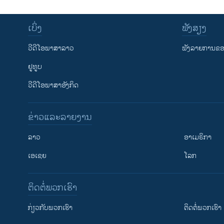
ເບິ່ງ
ຟັງສຽງ
ວີດີໂອພາສາລາວ
ຟັງລາຍການຂອງ
ຢູທູບ
ວີດີໂອພາສາອັງກິດ
ຂ່າວແລະລາຍງານ
ລາວ
ອາເມຣິກາ
ເອເຊຍ
ໂລກ
ຕິດຕໍ່ພວກເຮົາ
ກ່ຽວກັບພວກເຮົາ
ຕິດຕໍ່ພວກເຮົາ