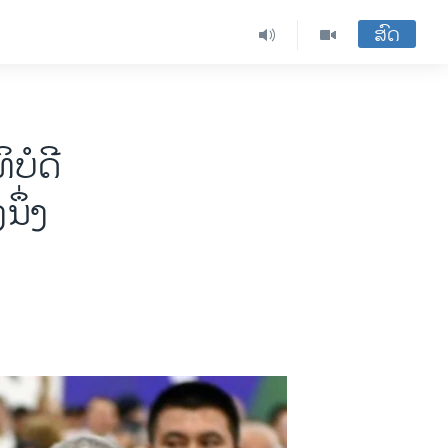
ສົດ
ບໍດີ
ນຶ່ງ