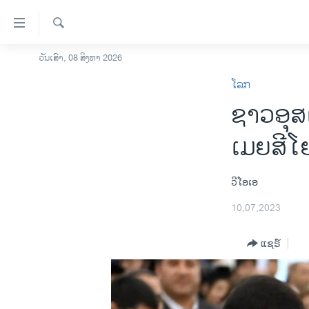
ລິ້ງ
ສຳຫລັບ
ເຂົ້າ
ຄົ້ນຫາ
ວັນເສົາ, 08 ສິງຫາ 2026
ໂຮມເພຈ
ຫາ
ໂລກ
ລາວ
ຂ້າມ
ຊາວອຸສ
ຂ້າມ
ອາເມຣິກາ
ຂ້າມ
ການເລືອກຕັ້ງ ປະທານາທີບໍດີ ສະຫະລັດ
ເມຍສີໂຢ
ໄປ
2024
ຫາ
ຂ່າວ​ຈີນ
ຊອກ
ວີໂອເອ
ຄົ້ນ
ໂລກ
10,07,2023
ເອເຊຍ
ແຊຣ໌
ອິດສະຫຼະພາບດ້ານການຂ່າວ
ຊີວິດຊາວລາວ
ຊຸມຊົນຊາວລາວ