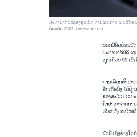
ປະທານາທິບໍດີຂອງອູສເບັກ ທ່ານເຊບຄາຕ ເມຍສີໂຢເຢບ
ກໍລະກົດ 2023. (president.uz)
ພວກມີສິດປ່ອນບັດ
ປະທານາທິບໍດີ ເຊ
ສຽງເກືອບ 90 ເປີເ
ການເລືອກຕັ້ງປະທາ
ອີກເທື່ອນຶ່ງ ໄດ
ສອງສະໄໝ ໄລຍະຫ້
ຖ້າປາສະຈາກການປ່
ເລືອກຕັ້ງ ສະໄໝທ
ບັດນີ້ ເຖິງຢ່າງ