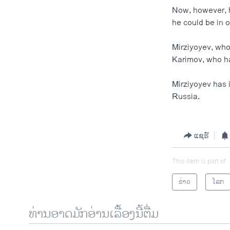
Now, however, h
he could be in o
Mirziyoyev, who 
Karimov, who ha
Mirziyoyev has i
Russia.
ແຊຣ໌
This item is part of
ຂ່າວ
ໂລກ
ທ່ານອາດມັກອ່ານເລື້ອງນີ້ຕື່ມ