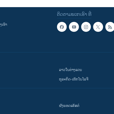
ຕິດຕາມພວກເຮົາ ທີ່
ເຮົາ
ລາວໃນຕ່າງແດນ
ທຸລະກິດ-ເທັກໂນໂລຈີ
ຟັງພອດແຄັສຕ໌