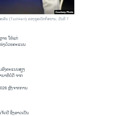
ສເຄັນ (Tashkent) ຂອງອຸສເບັກກິສຖານ, ວັນທີ 7
ຼາຍ ໃຫ້ແກ່
ຳແໜ່ງດ້ວຍຄະແນນ
ງການລົງຄະແນນສຽງ
ານາທິບໍດີ ຈາກ
2026 ຫຼັງຈາກການ
ັດປີ ຊຶ່ງອາດເປັນ