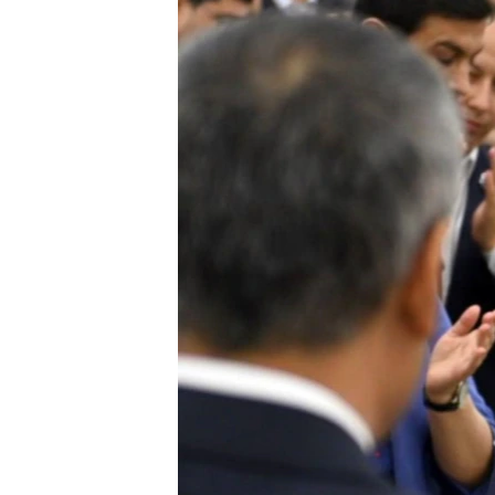
ວິທະຍາສາດ-ເທັກໂນໂລຈີ
ທຸລະກິດ
ພາສາອັງກິດ
ວີດີໂອ
ສຽງ
ລາຍການກະຈາຍສຽງ
ລາຍງານ