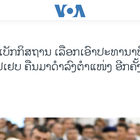
ເບັກກິສຖານ ເລືອກເອົາປະທານາທິ
ເຢບ ຄືນມາດຳລົງຕຳແໜ່ງ ອີກຄັ້ງ