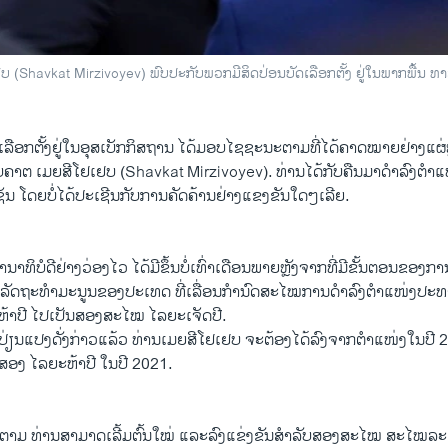
 (Shavkat Mirzivoyev) ພົບປະກັບພວກມີສິດປ່ອນບັດເລືອກຕັ້ງ ຢູ່ໃນພາກພື້ນ ທາ
ເລືອກຕັ້ງຢູ່ໃນອຸສເບັກກິສຖານ ໄດ້ມອບໄຊຊະນະຕາມທີ່ໄດ້ຄາດໝາຍຢ່າງແຜ່ຫ
ບຄາຕ ເມຍສີໂຢເຢບ (Shavkat Mirzivoyev). ທ່ານໄດ້ກັບຄືນມາດຳລົງຕ
ຊັນ ໂດຍບໍ່ໄດ້ປະເຊີນກັບການຄັດຄ້ານຢ່າງແຂງຂັນໃດໆເລີຍ.
ນາທິບໍດີຢ່າງວ່ອງໄວ ໄດ້ມີຂຶ້ນບໍ່ເທົ່າເດືອນພາຍຫຼັງຈາກທີ່ມີຂັ້ນຕອນຂອ
້ປ່ຽນລັດຖະທຳມະນູນຂອງປະເທດ ທີ່ເລື່ອນກຳນົດສະໄໝການດຳລົງຕຳແໜ່ງປະທ
າປີ ໄປເປັນສອງສະໄໝ ໄລຍະເຈັດປີ.
ຽນແປງດັ່ງກ່າວແລ້ວ ທ່ານເມຍສີໂຢເຢບ ຈະຕ້ອງໄດ້ລົງຈາກຕຳແໜ່ງໃນປີ 
ີສອງ ໄລຍະຫ້າປີ ໃນປີ 2021.
ໃດກໍຕາມ ທ່ານສາມາດເລີ້ມຕົ້ນໃໝ່ ແລະລົງແຂ່ງຂັນສຳລັບສອງສະໄໝ ສະໄໝລະເຈ