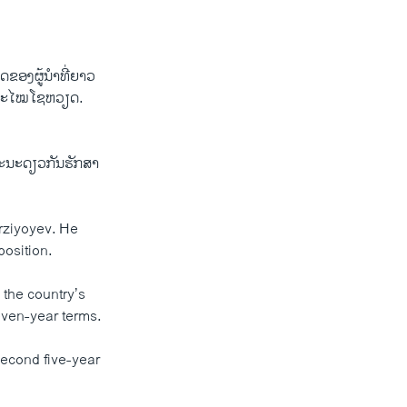
ວິດຂອງຜູ້ນຳທີ່ຍາວ
ຸກສະໄໝໂຊຫວຽດ.
ຂະນະດຽວກັນຮັກສາ
rziyoyev. He
position.
 the country’s
seven-year terms.
second five-year