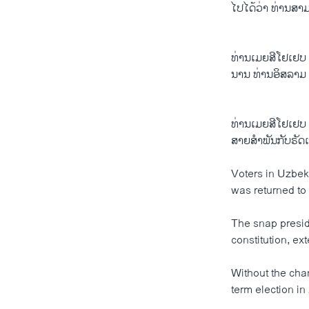
ໄປໄດ້ວ່າ ທ່ານສາ
ທ່ານເມຍສີໂຢເຢບ ຜູ
ນານ ທ່ານອິສລາມ 
ທ່ານເມຍສີໂຢເຢບ 
ສາຍສຳພັນກັບຣັດເ
Voters in Uzbek
was returned to 
The snap preside
constitution, ex
Without the cha
term election in