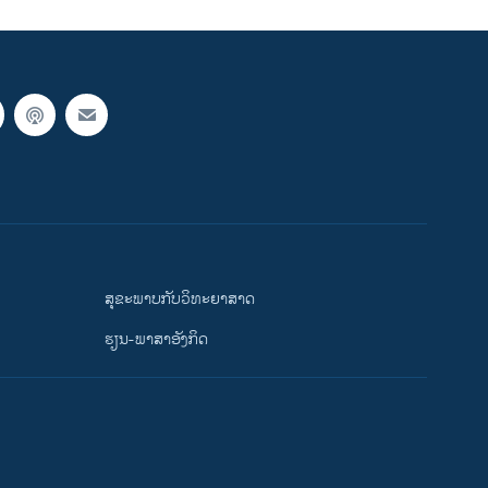
ສຸຂະພາບກັບວິທະຍາສາດ
ຮຽນ-ພາສາອັງກິດ