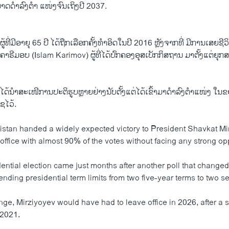
ມາດດຳລົງຕຳ ແໜ່ງຈົນເຖິງປີ 2037.
້ທີ່ມີອາຍຸ 65 ປີ ໄດ້ຖືກເລືອກຄັ້ງທຳອິດໃນປີ 2016 ຫຼັງຈາກທີ່ ມີການເສຍຊີ
ຄາຣີມອບ (Islam Karimov) ຜູ້ທີ່ໄດ້ປົກຄອງອຸສເບັກກິສຖານ ມາຕັ້ງແຕ່ຍ
ໄດ້ນຳສະເໜີການປະຕິຮູບຫຼາຍຢ່າງນັບຕັ້ງແຕ່ໄດ້ເຂົ້າມາດຳລົງຕຳແໜ່ງ ໃນ
ຊໄວ້.
istan handed a widely expected victory to President Shavkat Mi
office with almost 90% of the votes without facing any strong op
ntial election came just months after another poll that changed
tending presidential term limits from two five-year terms to two 
nge, Mirziyoyev would have had to leave office in 2026, after a 
 2021.