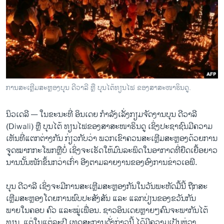
ວິທະຍາສາດ-ເທັກໂນໂລຈີ
ທຸລະກິດ
ພາສາອັງກິດ
ວີດີໂອ
ສຽງ
ການສະເຫຼີມສະຫຼອງບຸນ ດີວາລີ ຫຼື ບຸນໄຕ້ທຽນໄຟ ຂອງສາສະໜາຮິນດູ.
ລາຍການກະຈາຍສຽງ
ຕິດຕາມພວກເຮົາ ທີ່
ນິວເດລີ —
ໃນຂະນະທີ່ ອິນເດຍ ກຳລັງເລັ່ງກຽມຈັດງານບຸນ ດີວາລີ
ລາຍງານ
(Diwali) ຫຼື ບຸນໄຕ້ ທຽນໄຟຂອງສາສະໜາຮິນດູ ເຊິ່ງປະຊາຊົນມີຄວາມ
ເຫັນທີ່ແຕກຕ່າງກັນ ກ່ຽວກັບວ່າ ພວກເຂົາຄວນສະເຫຼີມສະຫຼອງດ້ວຍການ
ຈູດໝາກກະໂພກຫຼືບໍ່ ​ເຊິ່ງຈະເຮັດໃຫ້ມົນ​ລະ​ພິດ​ໃນອາກາດທີ່ຍືດ​ເຍື້ອ​ຍາວ​
ພາສາຕ່າງໆ
ນານ​ນັ້ນໜັກຂຶ້ນກວ່າເກົ່າ ອີງຕາມລາຍງານຂອງອົງການຂ່າວເອພີ.
ບຸນ ດີວາລີ ເຊິ່ງຈະມີການສະເຫຼີມສະຫຼອງກັນໃນວັນພະຫັດມື້ນີ້ ຖື​ກ​ສະ​
ເຫຼີມ​ສະຫຼອງ​ໂດຍ​ການ​ພົບ​ປະ​ສັງ​ສັນ ແລະ ແລກປ່ຽນຂອງຂວັນກັນ
ພາຍໃນຄອບ ຄົວ ແລະໝູ່ເພື່ອນ. ຊາວອິນເດຍຫຼາຍໆຄົນຈະພາກັນໄຕ້
ທຽນ. ແຕ່ໃນແຕ່ລະປີ ເທດ​ສະ​ການ​ດັ່ງ​ກ່າວນີ້ ໄດ້​ມີ​ຄວາມເປັນຫ່ວງ