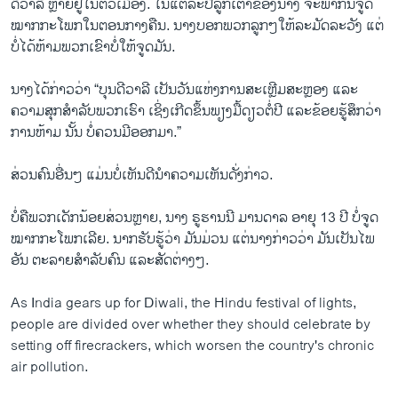
ດີວາລີ ຫຼາຍຢູ່ໃນຕົວເມືອງ. ໃນແຕ່ລະປີລູກເຕົ້າຂອງນາງ ຈະພາກັນຈູດ
ໝາກກະໂພກໃນຕອນກາງຄືນ. ນາງບອກພວກລູກໆໃຫ້ລະມັດລະວັງ ແຕ່
ບໍ່ໄດ້ຫ້າມພວກເຂົາບໍ່ໃຫ້ຈູດມັນ.
ນາງໄດ້ກ່າວວ່າ “ບຸນດີວາລີ ເປັນວັນແຫ່ງການສະເຫຼີມສະຫຼອງ ແລະ
ຄວາມ​ສຸກສຳລັບພວກເຮົາ ເຊິ່ງເກີດ​ຂຶ້ນພຽງມື້ດຽວຕໍ່ປີ ແລະຂ້ອຍຮູ້ສຶກວ່າ
ການຫ້າມ ນັ້ນ ບໍ່ຄວນມີອອກມາ.”
ສ່ວນຄົນອື່ນໆ ແມ່ນບໍ່ເຫັນດີນຳຄວາມເຫັນດັ່ງກ່າວ.
ບໍ່ຄືພວກເດັກນ້ອຍສ່ວນຫຼາຍ, ນາງ ຣູຮານນີ ມານດາລ ອາຍຸ 13 ປີ ບໍ່ຈູດ
ໝາກກະໂພກເລີຍ. ນາກຮັບຮູ້ວ່າ ມັນມ່ວນ ແຕ່ນາງກ່າວວ່າ ມັນເປັນໄພ
ອັນ ຕະລາຍສຳລັບຄົນ ແລະສັດຕ່າງໆ.
As India gears up for Diwali, the Hindu festival of lights,
people are divided over whether they should celebrate by
setting off firecrackers, which worsen the country's chronic
air pollution.