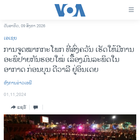
ລິ້ງ
ສຳຫລັບ
ເຂົ້າ
ວັນອາທິດ, 09 ສິງຫາ 2026
ຫາ
ໂຮມເພຈ
ເອເຊຍ
ຂ້າມ
ລາວ
ການ​ຈູດໝາກກະໂພກ ທີ່ສົ່ງຄວັນ ເຮັດໃຫ້ມີການ
ຂ້າມ
ອາເມຣິກາ
ອະພິປາຍກັນຮອບໃໝ່ ເລື້ອງມົນລະພິດໃນ
ຂ້າມ
ໄປ
ການເລືອກຕັ້ງ ປະທານາທີບໍດີ ສະຫະລັດ 2024
ອາກາດ ກ່ອນບຸນ ດີວາລີ ຢູ່ອິນເດຍ
ຫາ
ຂ່າວ​ຈີນ
ຊອກ
ອົງການຂ່າວເອພີ
ຄົ້ນ
ໂລກ
01,11,2024
ເອເຊຍ
ແຊຣ໌
ອິດສະຫຼະພາບດ້ານການຂ່າວ
ຊີວິດຊາວລາວ
ຊຸມຊົນຊາວລາວ