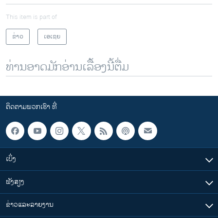
This item is part of
ຂ່າວ
ເອເຊຍ
ທ່ານອາດມັກອ່ານເລື້ອງນີ້ຕື່ມ
ຕິດຕາມພວກເຮົາ ທີ່
ເບິ່ງ
ຟັງສຽງ
ຂ່າວແລະລາຍງານ