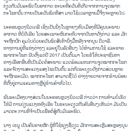
ກ່ຽວກັບມົນລະພິດໃນອາກາດ ຂະນະທີ່ຄວັນທີ່ເກີດຈາກການ​ຈູດໝາກ
ກະໂພກນັ້ນ ກາຍເປັນຄວັນພິດທີ່ສາ ມາດໃຊ້ເວລາຫຼາຍມື້ຈຶ່ງຈະຫຼາຍໄປ.
ນະຄອນຫຼວງນິວເດລີ ເຊິ່ງເປັນນຶ່ງໃນຫຼາຍໆຫົວເມືອງທີ່ມີຄຸນນະພາບ
ອາກາດ ທີ່ບໍ່ດີເລີຍ ໂດຍສະເພາະຜົນກະທົບຈາກບັນຫາດັ່ງກ່າວ ແລະ ມັກ
ຈະຖືກປົກ ຄຸມໄປດ້ວຍຄວັນພິດສີເທົານຶ່ງມື້ຫລັງຈາກບຸນ ດີວາລີ.
ທາງການຢູ່ທີ່ແຫ່ງຕ່າງໆ ແລະຢູ່ໃນລັດອື່ນໆ ໄດ້ຫ້າມການໃຊ້ ແລະຂາຍ
ໝາກກະໂພກ ນັບຕັ້ງແຕ່ປີ 2017 ເປັນ​ຕົ້ນ​ມາ ໂດຍຂໍໃຫ້ປະຊາຊົນຫາ
ທາງເລືອກອື່ນທີ່ເປັນມິດຕໍ່ສະພາບ ແວດລ້ອມແທນການຈູດໝາກກະໂພກ
ແລະຈັດງານສະແດງແສງໄຟເປັນຕົ້ນ ແຕ່ກົດລະບຽບດັ່ງກ່າວສ່ວນຫຼາຍ
ຈະຖືກລະເມີດ. ໝາກກະໂພກ ສາມາດຊື້ໄດ້ ຢ່າງງ່າຍດາຍຈາກຮ້ານນ້ອຍ
ທີ່ຕັ້ງຢູ່ຕາມແຄມທາງຫຼືຢູ່ຮ້ານຄ້າທົ່ວໄປ.
ພົນລະເມືອງບາງສ່ວນໃນນະຄອນຫຼວງນິວເດລີ ກ່າວວ່າ ການຫ້າມບໍ່ເຮັດ
ໃຫ້ມີ ການປ່ຽນແປງຫຍັງເລີຍ ໃນຂະ​ນະດຽວກັນຄົນອື່ນໆເຫັນວ່າ ມັນເປັນ
ມາດຕະ ການທີ່ຈຳເປັນເພື່ອຕໍ່ສູ້ກັບມົນລະພິດ.
ນາງ ເຣນູ ເປັນຄົນຂາຍຜັກ ຜູ້ທີ່ໃຊ້ພຽງຊື່ດຽວ ມັກການສະເຫຼີມສະຫຼອງບຸນ