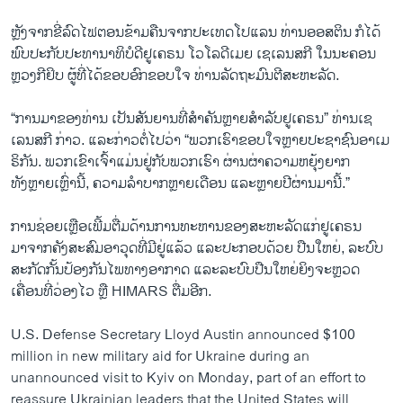
ຫຼັງຈາກຂີ່ລົດໄຟຕອນຂ້າມຄືນຈາກປະເທດໂປແລນ ທ່ານອອສຕິນ ກໍໄດ້
ພົບປະກັບປະທານາທິບໍດີຢູເຄຣນ ໂວໂລດີເມຍ ເຊເລນສກີ ໃນນະຄອນ
ຫຼວງກີຢິບ ຜູ້ທີ່ໄດ້ຂອບອົກຂອບໃຈ ທ່ານລັດຖະມົນຕີສະຫະລັດ.
“ການມາຂອງທ່ານ ເປັນສັນຍານທີ່ສຳຄັນຫຼາຍສຳລັບຢູເຄຣນ” ທ່ານເຊ
ເລນສກີ ກ່າວ. ແລະກ່າວຕໍ່ໄປວ່າ “ພວກເຮົາຂອບໃຈຫຼາຍປະຊາຊົນອາເມ
ຣິກັນ. ພວກເຂົາເຈົ້າແມ່ນຢູ່ກັບພວກເຮົາ ຜ່ານຜ່າຄວາມຫຍຸ້ງຍາກ
ທັງຫຼາຍເຫຼົ່ານີ້, ຄວາມລຳບາກຫຼາຍເດືອນ ແລະຫຼາຍປີຜ່ານມານີ້.”
ການຊ່ອຍເຫຼືອເພີ້ມຕື່ມດ້ານການທະຫານຂອງສະຫະລັດແກ່ຢູເຄຣນ
ມາຈາກຄັງສະສົມອາວຸດທີ່ມີຢູ່ແລ້ວ ແລະປະກອບດ້ວຍ ປືນໃຫຍ່, ລະບົບ
ສະກັດກັ້ນປ້ອງກັນໄພທາງອາກາດ ແລະລະບົບປືນໃຫຍ່ຍິງຈະຫຼວດ
ເຄື່ອນທີ່ວ່ອງໄວ ຫຼື HIMARS ຕື່ມອີກ.
U.S. Defense Secretary Lloyd Austin announced $100
million in new military aid for Ukraine during an
unannounced visit to Kyiv on Monday, part of an effort to
reassure Ukrainian leaders that the United States will