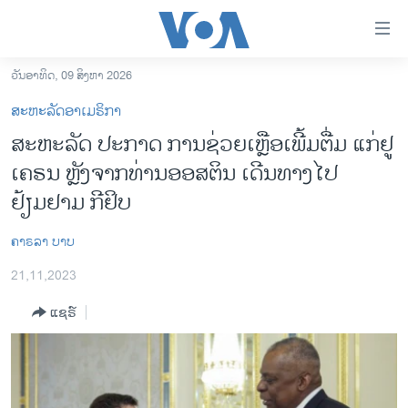
ລິ້ງ
ສຳຫລັບ
ເຂົ້າ
ວັນອາທິດ, 09 ສິງຫາ 2026
ຫາ
ໂຮມເພຈ
ສະຫະລັດອາເມຣິກາ
ຂ້າມ
ລາວ
ສະຫະລັດ ປະ​ກາດ​ ການ​ຊ່ວຍ​ເຫຼືອ​ເພີ້ມ​ຕື່ມ ແກ່​ຢູ​
ຂ້າມ
ອາເມຣິກາ
ເຄ​ຣນ ຫຼັງ​ຈາກທ່ານອອ​ສ​ຕິນ ເດີນທາງໄປ
ຂ້າມ
ໄປ
ການເລືອກຕັ້ງ ປະທານາທີບໍດີ ສະຫະລັດ 2024
ຢ້ຽມຢາມ ກີຢິບ
ຫາ
ຂ່າວ​ຈີນ
ຊອກ
ຄາຣລາ ບາບ
ຄົ້ນ
ໂລກ
21,11,2023
ເອເຊຍ
ແຊຣ໌
ອິດສະຫຼະພາບດ້ານການຂ່າວ
ຊີວິດຊາວລາວ
ຊຸມຊົນຊາວລາວ