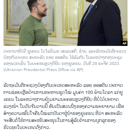
ວິທະຍາສາດ-ເທັກໂນໂລຈີ
ທຸລະກິດ
ພາສາອັງກິດ
ວີດີໂອ
ສຽງ
ປະທານາທິບໍດີ ຢູເຄຣນ ໂວໂລດີເມຍ ເສເລນສກີ, ຊ້າຍ, ແລະລັດຖະມົນຕີກະຊວງ
ປ້ອງກັນປະເທດ ສະຫະລັດ ຣອຍ ອອສຕິນ ໂອ້ລົມກັນ ໃນລະຫວ່າງກອງປະຊຸມ
ລາຍການກະຈາຍສຽງ
ຕິດຕາມພວກເຮົາ ທີ່
ຂອງພວກເພິ່ນ ໃນນະຄອນຫຼວງກີຢິບ ຂອງຢູເຄຣນ, ວັນທີ 20 ພະຈິກ 2023.
ລາຍງານ
(Ukrainian Presidential Press Office via AP)
ລັດຖະມົນຕີກະຊວງປ້ອງກັນປະເທດສະຫະລັດ ລອຍ ອອສຕິນ ປະກາດ
ພາສາຕ່າງໆ
ການຊ່ອຍເຫຼືອດ້ານການທະຫານຊຸດໃໝ່ ມູນຄ່າ 100 ລ້ານໂດລາ ແກ່ຢູ
ເຄຣນ ໃນລະຫວ່າງການຢ້ຽມຢາມນະຄອນຫຼວງກີຢິບ ທີ່ບໍ່ໄດ້ປະກາດ
ລ່ວງໜ້າ ໃນວັນຈັນວານນີ້ ອັນເປັນສ່ວນນຶ່ງຂອງຄວາມພະຍາຍາມ ເພື່ອ
ສ້າງຄວາມໝັ້ນໃຈຄືນໃໝ່ແກ່ບັນດາຜູ້ນຳຂອງຢູເຄຣນ ທີ່ວ່າ ສະຫະລັດ
ຈະສືບຕໍ່ໃຫ້ການສະໜັບສະໜຸນໃນການສູ້ລົບຕ້ານການບຸກລຸກຂອງ
ຣັດເຊຍໃນປະເທດດັ່ງກ່າວ.