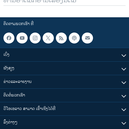
ທ່ານອາດມັກອ່ານເລື້ອງນີ້ຕື່ມ
ຕິດຕາມພວກເຮົາ ທີ່
ເບິ່ງ
ຟັງສຽງ
ຂ່າວແລະລາຍງານ
ຕິດຕໍ່ພວກເຮົາ
ວີໂອເອລາວ ສາມາດ ເຂົ້າເຖິງໄດ້ທີ່
​ລິ້ງ​ຕ່າງໆ