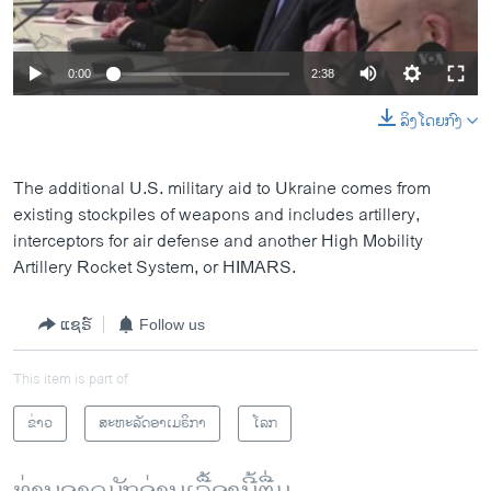
0:00
2:38
ລິງໂດຍກົງ
The additional U.S. military aid to Ukraine comes from
existing stockpiles of weapons and includes artillery,
interceptors for air defense and another High Mobility
Artillery Rocket System, or HIMARS.
ແຊຣ໌
Follow us
This item is part of
ຂ່າວ
ສະຫະລັດອາເມຣິກາ
ໂລກ