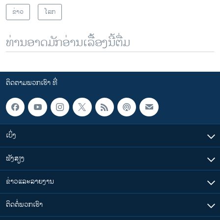
ຂ່າວ
ໂລກ
ທ່ານອາດມັກອ່ານເລື້ອງນີ້ຕື່ມ
ຕິດຕາມພວກເຮົາ ທີ່
ເບິ່ງ
ຟັງສຽງ
ຂ່າວແລະລາຍງານ
ຕິດຕໍ່ພວກເຮົາ