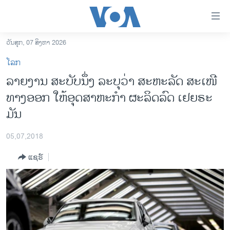
ລິ້ງ
ສຳຫລັບ
ເຂົ້າ
ວັນສຸກ, 07 ສິງຫາ 2026
ຫາ
ໂຮມເພຈ
ໂລກ
ຂ້າມ
ລາວ
ລາຍງານ ສະບັບນຶ່ງ ລະບຸວ່າ ສະຫະລັດ ສະເໜີ
ຂ້າມ
ອາເມຣິກາ
ທາງອອກ ໃຫ້ອຸດສາຫະກຳ​ ຜະລິດ​ລົດ ເຢຍຣະ
ຂ້າມ
ໄປ
ການເລືອກຕັ້ງ ປະທານາທີບໍດີ ສະຫະລັດ 2024
ມັນ
ຫາ
ຂ່າວ​ຈີນ
ຊອກ
05,07,2018
ຄົ້ນ
ໂລກ
ແຊຣ໌
ເອເຊຍ
ອິດສະຫຼະພາບດ້ານການຂ່າວ
ຊີວິດຊາວລາວ
ຊຸມຊົນຊາວລາວ