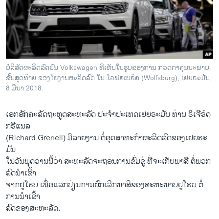
ວິທະຍາສາດ-ເທັກໂນໂລຈີ
ທຸລະກິດ
ພາສາອັງກິດ
ວີດີໂອ
ບໍລິສັດຜະລິດລົດຍົນ Volkswagen ທີ່ເຫັນໃນຮູບຂອງການ ກວດກາຄຸນນະພາບ
ສຽງ
ຂັ້ນສຸດທ້າຍ ຂອງໂຮງານຜະລິດລົດ ໃນ ໂວຟສເບຣ໌ຄ (Wolfsburg), ເຢຍຣະມັນ,
8 ມີນາ 2018.
ລາຍການກະຈາຍສຽງ
ຕິດຕາມພວກເຮົາ ທີ່
ເອກ​ອັກຄະ​ລັດຖະທູດສະຫະລັດ ປະຈຳ​ປະ​ເທດ​ເຢຍຣະມັນ ທ່ານ ຣິເຈີຣ໌ດ
ລາຍງານ
ກຣີ​ແນ​ລ
(Richard Grenell) ​ມີ​ລາຍ​ງານ​ ຕໍ່​ອຸດສາຫະກຳ​ຜະລິດ​ລົດຂອງເຢຍຣະ
ມັນ
ພາສາຕ່າງໆ
​ໃນ​ວັນ​ພຸດ​ວານ​ນີ້ວ່າ ​ສະຫະລັດ​ຈະ​ຖອນ​ການ​ຂົ່ມຂູ່ ​ທີ່ຈະເກັບພາສີ ຕໍ່ພວກ​
ລົດ​ນຳ​ເຂົ້າ
​ຈາກ​ຢູ​ໂຣບ ​ເພື່ອ​ແລກປ່ຽນການ​ຍົກເລີກພາສີຂອງສະຫະພາບຢູໂຣບ ຕໍ່
ການ​ນຳ​ເຂົ້າ
​ລົດຂອງ​ສະຫະລັດ.