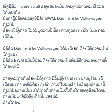
ໜັງສືພິມ​ Handelsblatt ຂອງເຢຍຣະມັນ ​ລາຍງານ​ວ່າ ທ່ານກຣີ​ແນ​ລ ​
ໄດ້​ບອກ​ກັບ
ບັນດາ​ຜູ້​ບໍລິຫານ​ຂອງ​ບໍລິສັດ BWM, Daimler ​ແລະ Volkswagen
ກ່ຽວກັບ​
ຂໍ້ສະ​ເໜີດັ່ງກ່າວ ໃນ​ວັນ​ພຸດ​ວານ​ນີ້ ​ທີ່​ສະຖານທູດ​ສະຫະລັດ ໃນ​ນະຄອນ​
ເບີລິນ.
ບໍລິສັດ Daimler ​ແລະ Volkswagen ໄດ້​ປະຕິ​ເສດ ​ທີ່​ຈະ​ໃຫ້​ຄວາມ​ເຫັນ​
ໃດໆແລະ
ບໍລິສັດ BWM ​ແມ່ນ​ບໍ່​ພ້ອມ​ທີ່​ຈະ​ໃຫ້​ຄວາມ​ເຫັນ​ທັນທີອີງຕາມລາຍ​ງານທີ່​
ໄດ້​ລະບຸ​ໄວ້.
ລາຍງານກ່ຽວກັບຂໍ້ສະ​ເນີ​ດັ່ງກ່າວ ມີ​ຂຶ້ນ​ຫຼັງ​ຈາກສະຫະພາບ​ຢູ​ໂຣບ ​ໄດ້​
ເຕືອນ​ປະທາ ນາທິບໍດີສະຫະລັດ ທ່ານ​ດໍ​ໂນລ ທຣຳ ​ໃນ​ວັນ​ສຸກ​ຜ່ານ​ມາ​ນີ້
ກ່ຽວ​ກັບ​ຄວາມ​ເປັນ​ໄປ​ໄດ້​ກ່ຽວກັບການເພີ້ມຕົ້ນທຶນໂດຍທາງ​ອ້ອມ​ໂດາຍ​
ການ​ເກັບ​ພາສີລົດ​ຊຶ່ງເທົ່າກັບ 294 ພັນ
​ລ້ານ​ໂດ​ລາ.