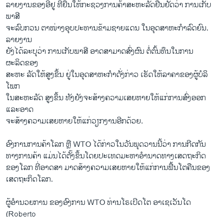
ລາຍ​ງານ​ຂອງ​ອີ​ຢູ ທີ່​ຍື່ນ​ໃຫ້​ກະຊວງ​ການ​ຄ້າ​ສະຫະລັດຢືນຢັດວ່າ ​ການ​ເກັບ​
ພາສີ
ຈະລົບກວນ ຕາໜ່າງອຸບປະທານຂ້າມຊາຍແດນ ​ໃນ​ອຸດສາຫະກຳ​ລົດຍົນ.
ລາຍ​ງານ
​ຍັງ​ໄດ້​ລະບຸ​ວ່າ ການ​ເກັບ​ພາສີ​ ​ອາດ​ສາ​ມາ​ດສົ່ງ​ຜົນ ຕໍ່ຕົ້ນທຶນໃນການ
ຜະລິດຂອງ
ສະຫະ ລັດໃຫ້ສູງຂຶ້ນ ​ຢູ່ໃນອຸດສາຫະກຳດັ່ງກ່າວ ເຮັດໃຫ້ລາຄາ​ຂອງ​ຜູ້​ບໍລິ​
ໂພ​ກ​
ໃນສະຫະລັດ ສູງຂຶ້ນ ທັງ​ຍັງ​ຈະສ້າງຄວາມເສຍຫາຍໃຫ້ແກ່​ການ​ສົ່ງ​ອອກ ​
ແລະ​ອາດ
​ຈະ​ສ້າງຄວາມເສຍຫາຍໃຫ້ແກ່ວຽກງານ​ອີກ​ດ້ວຍ.
ອົງການ​ການ​ຄ້າ​ໂລກ ຫຼື WTO ​ໄດ້​ກ່າວ​ໃນ​ວັນ​ພຸດ​ວານ​ນີ້​ວ່າ ການ​ກີດ​ກັນ​
ທາງ​ການ​ຄ້າ ​ແມ່ນໄດ້ຕັ້ງຂຶ້ນໂດຍປະເທດມະຫາອຳນາດ​ທາງ​ເສດຖະກິດ
ຂອງ​ໂລກ ທີ່​ອາດສາ ມາດ​ສ້າງຄວາມເສຍຫາຍໃຫ້ແກ່ການຟື້ນໂຕຄືນຂອງ
ເສດຖະກິດ​ໂລກ.
ຜູ້ອຳນວຍການ​ ຂອງອົງການ​ WTO ທ່ານ​ໂຣ​ເບີດ​ໂຕ ອາເຊ​ເວັນ​ໂດ
(Roberto