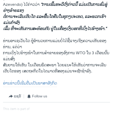
Azevendo) ​ໄດ້​ກ່າວ​ວ່າ
“ການ​ເພີ້ມທະວີ​ດັ່ງກ່າວ​ນີ້ ​ແມ່ນ​ເປັນ​ການ​ຂົ່ມຂູ່​
ຢ່າງ​ຮ້າຍ​ແຮງ
ຕໍ່​ການຈະ​ເລີ​ນ​ເຕີບ​ໂຕ ​ແລະ​ຟື້ນໂຕຄືນໃນ​ທຸກ​ໆ​ປະ​ເທດ​, ​ແລະ​ພວກ​ເຮົາ​
ແມ່ນ​ກຳລັງ​
ເລີ້ມ ​ທີ່​ຈະເຫັນການສະທ້ອນກັບ ຢູ່ໃນເຄື່ອງບົ່ງບອກທີ່ເບິ່ງໄປຂ້າງ​ໜ້າ.”
ທ່ານ​ອາເຊເວັນ​ໂດ ​ຜູ້ອຳນວຍການແມ່ນ​ບໍ່​ໄດ້ຊີ້​ແຈງ​ເຖິງ​ຄວາມ​ເຫັນ​ຂອງ​
ທ່ານ, ​ແຕ່​ວ່າ
ການ​ເບິ່ງໄປຂ້າງໜ້າໃນການຄ້າຂາຍ​ຂອງອົງການ​ WTO ​ໃນ 3 ​ເດືອນ​ນັ້ນ
​ແມ່ນ​ສົ່ງ​
ສັນຍານ​ໃຫ້​ເຫັນ ​ໃນ​ເດືອນ​ພຶດສະພາ ໂດຍແນະໃຫ້​ເຫັນ​ວ່າການຈະ​ເລີ​ນ​
ເຕີບ​ໂຕ​ຂອງ ​ເສດຖະກິດໃນໄຕ​ມາດ​ທີ່ສອງແມ່ນ​ຈະ​ຊັກ​ຊ້າ​ລົງ.
ອ່ານ​ຂ່າວ​ນີ້​ເພີ່ມຕື່ມ​ເປັນ​ພາສາ​ອັງກິດ
ແຊຣ໌
Follow us
This item is part of