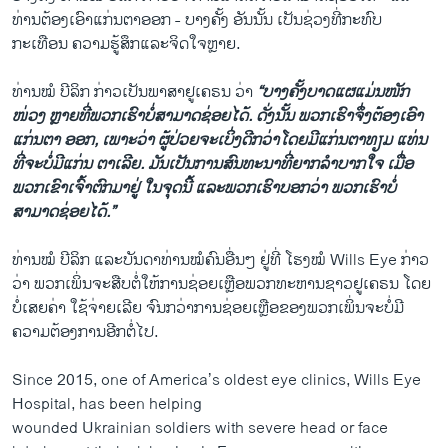
ທ່ານຕ້ອງເອົາແກ່ນຕາອອກ - ບາງຄັ້ງ ອັນນັ້ນ ເປັນຊ່ວງທີ່ກະທົບ
ກະເທືອນ ຄວາມຮູ້ສຶກແລະຈິດໃຈຫຼາຍ.
ທ່ານໝໍ ບີລິກ ກ່າວເປັນພາສາຢູເຄຣນ ວ່າ
“ບາງຄັ້ງບາດແຜແມ່ນໜັກ
ໜ່ວງ ຫຼາຍທີ່ພວກເຮົາບໍ່ສາມາດຊ່ອຍໄດ້. ດັ່ງນັ້ນ ພວກເຮົາຈຶ່ງຕ້ອງເອົາ
ແກ່ນຕາ ອອກ, ເພາະວ່າ ຜູ້ປ່ວຍຈະເບິ່ງດີກວ່າໂດຍມີແກ່ນຕາທຽມ ແທ່ນ
ທີ່ຈະບໍ່ມີແກ່ນ ຕາເລີຍ. ມັນເປັນການສົນທະນາທີ່ຍາກລຳບາກໃຈ ເມື່ອ
ພວກເຂົາເຈົ້າຕົກມາຢູ່ ໃນຈຸດນີ້ ແລະພວກເຮົາບອກວ່າ ພວກເຮົາບໍ່
ສາມາດຊ່ອຍໄດ້.”
ທ່ານໝໍ ບີລິກ ແລະບັນດາທ່ານໝໍຄົນອື່ນໆ ຢູ່ທີ່ ໂຮງໝໍ Wills Eye ກ່າວ
ວ່າ ພວກເພິ່ນຈະສືບຕໍ່ໃຫ້ການຊ່ອຍເຫຼືອພວກທະຫານຊາວຢູເຄຣນ ໂດຍ
ບໍ່ເສຍຄ່າ ໃຊ້ຈ່າຍເລີຍ ຈົນກວ່າການຊ່ອຍເຫຼືອຂອງພວກເພິ່ນຈະບໍ່ມີ
ຄວາມຕ້ອງການອີກຕໍ່ໄປ.
Since 2015, one of America’s oldest eye clinics, Wills Eye
Hospital, has been helping
wounded Ukrainian soldiers with severe head or face