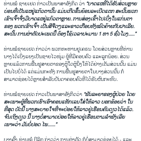
ທ່ານໝໍ ຊາຍເຢດ ກ່າວເປັນພາສາອັງກິດ ວ່າ
“ບາດແຜທີ່ໄດ້ຮັບສ່ວນຫຼາຍ
ບ່ອນທີ່ເປັນແຜຢູ່ແກ້ວຕານັ້ນ ແມ່ນເກີດຂຶ້ນຍ້ອນລະເບີດແຕກ ສະນັ້ນພວກ
ເຂົາເຈົ້າຈຶ່ງມີບາດແຜຢູ່ແກ້ວຕາຫຼາຍ. ການສ່ອງເຂົ້າໄປເບິ່ງໃນແກ່ນຕາ
ຂອງ ພວກເຂົາເຈົ້າ ເປັນສີຈືດໆແລະຂາວເກືອບທັງໝົດຄ້າຍກັບຝາເລີຍ.
ສະນັ້ນ ການຜ່າຕັດປະເພດນີ້ ຕ້ອງໃຊ້ເວລາປະມານ 1 ຫາ 5 ຊົ່ວໂມງ.....”
ທ່ານໝໍຊາຍເຢດ ກ່າວວ່າ ພວກທະຫານຢູເຄຣນ ໂດຍສ່ວນຫຼາຍທີ່ທ່ານ
ນາງໄດ້ເບິ່ງແຍງເປັນຊາຍໄວໜຸ່ມ ຜູ້ທີ່ມີຄອບຄົວ ແລະລູກນ້ອຍ. ສ່ວນ
ຫຼາຍແລ້ວການຟື້ນຟູສາຍຕາຂອງຜູ້ໃດຜູ້ນຶ່ງໃຫ້ໄດ້ຢ່າງເຕັມສ່ວນນັ້ນ ແມ່ນ
ເປັນໄປບໍ່ໄດ້ ແຕ່ແມ່ນກະທັງ ການຟື້ນຟູສາຍຕາໃນບາງສ່ວນນັ້ນ ກໍ
ສາມາດຊ່ອຍໄດ້ຫຼາຍສຳລັບບັນດາຄອບຄົວທີ່ໄດ້ຮັບຜົນກະທົບ.
ທ່ານໝໍຊາຍເຢດ ກ່າວເປັນພາສາອັງກິດວ່າ
“ພັນລະຍາຂອງຜູ້ປ່ວຍ ໂດຍ
ສະເພາະຜູ້ທີ່ພວກເຮົາເອົາຄອນແທັກເລນໃສ່ໃຫ້ລາວ ບອກຂ້ອຍວ່າ ໃນ
ທີ່ສຸດ ບັດນີ້ ນາງສະບາຍໃຈທີ່ຈະປ່ອຍໃຫ້ລາວຢູ່ເຮືອນຄົນດຽວໄດ້ແລ້ວ.
ຈົນເຖິງດຽວ ນີ້ ນາງບໍ່ສາມາດປ່ອຍໃຫ້ລາວຢູ່ເຮືອນຕາມລຳພັງເລີຍ
ເພາະວ່າ ມັນບໍ່ປອດ ໄພ......”
ບາງຄັ້ງ ທ່ານໝໍ ບີລິກ ກ່າວວ່າ ການຜ່າຕັດ ກໍບໍ່ສາມາດຊ່ອຍໄດ້ - ແລະ