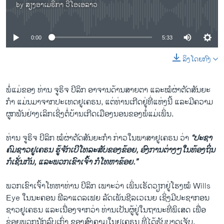
by
ສຽງອາເມຣິກາ ວີໂອເອລາວ
No media source currently available
0:00
5:33
ລິງໂດຍກົງ
ພໍ່ແມ່ຂອງ ທ່ານ ຈູຣິຈ ບີລິກ ອາຈານດ້ານສາຍຕາ ແລະໝໍຜ່າຕັດສັນຍະ
ກຳ ແມ່ນມາຈາກປະເທດຢູເຄຣນ, ແຕ່ທ່ານເກີດຢູ່ທີ່ແຫ່ງນີ້ ແລະມີຄວາມ
ຜູກພັນຢ່າງເລິກເຊິ່ງຕໍ່ບ້ານເກີດເມືອງນອນຂອງພໍ່ແມ່ເພິ່ນ.
ທ່ານ ຈູຣິຈ ບີລິກ ໝໍຜ່າຕັດສັນຍະກຳ ກ່າວໃນພາສາຢູເຄຣນ ວ່າ
“ປະຊາ
ຄົມຊາວຢູເຄຣນ ຮູ້ຈັກເບີໂທລະສັບຂອງຂ້ອຍ, ອົງການຕ່າງໆໃນທ້ອງຖິ່ນ
ກໍເຊັ່ນກັນ, ແລະພວກເຂົາເຈົ້າ ກໍໂທຫາຂ້ອຍ.”
ພວກເຂົາເຈົ້າໂທຫາທ່ານ ບີລິກ ເພາະວ່າ ເພິ່ນເຮັດວຽກຢູ່ໂຮງໝໍ Wills
Eye ໃນນະຄອນ ຟີລາແດລເຟຍ ລັດເພັນຊີລເວເນຍ ເຊິ່ງມີປະຊາກອນ
ຊາວຢູເຄຣນ ແລະເນື່ອງຈາກວ່າ ທ່ານເປັນຜູ້ຢູ່ໃນຖານະທີ່ພິເສດ ເພື່ອ
ຊ່ອຍພວກນັກລົບເກົ່າ ຂອງສົງຄາມໃນຢູເຄຣນ ທີ່ໄດ້ຮັບບາດເຈັບ.