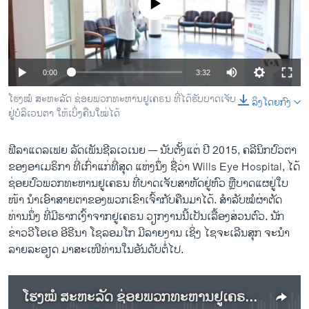
No media source currently available
ວິທະຍາສາດ-ເທັກໂນໂລຈີ
ທຸລະກິດ
ພາສາອັງກິດ
0:00
3:32
ວີດີໂອ
ໂຮງໝໍ ສະຫະລັດ ຊ່ອຍພວກທະຫານຢູເຄຣນ ທີ່ໄດ້ຮັບບາດເຈັບ
ລິງໂດຍກົງ
ສຽງ
ຢູ່ບໍລິເວນຕາ ໃຫ້ເບິ່ງຄືນໃໝ່ໄດ້
ລາຍການກະຈາຍສຽງ
ຕິດຕາມພວກເຮົາ ທີ່
ຟີລາແດລເຟຍ ລັດເພັນຊີລເວເນຍ —
ນັບຕັ້ງແຕ່ ປີ 2015, ຄລີນິກປົວຕາ
ລາຍງານ
ຂອງອາເມຣິກາ ທີ່ເກົ່າແກ່ທີ່ສຸດ ແຫ່ງນຶ່ງ ຊື່ວ່າ Wills Eye Hospital, ໄດ້
ຊ່ອຍປົວພວກທະຫານຢູເຄຣນ ທີ່ບາດເຈັບສາຫັດຢູ່ຫົວ ຫຼືບາດແຜຢູ່ໃບ
ໜ້າ ນຳເອົາສາຍຕາຂອງພວກເຂົາເຈົ້າກັບຄືນມາໄດ້. ສຳລັບໝໍຜ່າຕັດ
ພາສາຕ່າງໆ
ທ່ານນຶ່ງ ທີ່ມີຮາກເງົ້າຈາກຢູເຄຣນ ວຽກງານນີ້ເປັນເລື້ອງສ່ວນຕົວ. ນັກ
ຂ່າວວີໂອເອ ອີຣີນາ ໂຊລອມໂກ ມີລາຍງານ ເຊິ່ງ ໄຊຈະເລີນສຸກ ຈະນຳ
ລາຍລະອຽດ ມາສະເໜີທ່ານໃນອັນດັບຕໍ່ໄປ.
ໂຮງໝໍ ສະຫະລັດ ຊ່ອຍພວກທະຫານຢູເຄຣນ ທີ່ໄດ້ຮັບບາດເຈັບຢູ່ບໍລິເວນຕາ ໃຫ້ເບິ່ງຄືນໃໝ່ໄດ້