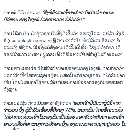
ທ່ານໝໍ ບີລິກ ກ່າວວ່າ
“ສິ່ງທີ່ຂ້າພະເຈົ້າຈະກ່າວ ກໍແມ່ນວ່າ ຄະນະ
ບໍລິຫານ ຂອງໂຮງໝໍ ບໍ່ເຄີຍກ່າວວ່າ ບໍ່ຮັບເລີຍ.”
ທ່ານ ບີລິກ ເປັນນັກຊ່ຽວຊານໃນສິ່ງທີ່ເອີ້ນວ່າ ອອກກູໂລແພລສຕິກ ເຊີເຈີ
ຣີ (oculoplastic surgery) ຫຼື ການຜ່າຕັດໃບໜ້າບໍລິເວນອ້ອມຕາ ທີ່
ລວມທັງ ໜັງຕາ. ນັບຕັ້ງແຕ່ສົງຄາມໄດ້ເລີ້ມຕົ້ນຂຶ້ນ ໂຮງໝໍດັ່ງກ່າວ ໄດ້
ຊ່ອຍປົວພວກ ທະຫານຢູເຄຣນ ທີ່ໄດ້ຮັບບາດເຈັບໜັກຢູ່ໃບໜ້າແລະຕາ.
ທ່ານມາກ ເບລເຊີຣ ເປັນຫົວໜ້າຝ່າຍບໍລິຫານຂອງໂຮງໝໍ. ທ່ານກ່າວວ່າ
ພວກເຂົາເຈົ້າໃຫ້ການຊ່ອຍເຫຼືອປະເພດນີ້ ແກ່ຊາວຢູເຄຣນ ທີ່ໄດ້ຮັບບາດ
ເຈັບ ໂດຍບໍ່ເສຍຄ່າໃຊ້ຈ່າຍເລີຍ ກໍຍ້ອນການບໍລິຈາກຂອງຄົນພາຍນອກ
ທັງຫຼາຍ.
ທ່ານເບລເຊີຣ ກ່າວເປັນພາສາອັງກິດວ່າ
“ພວກເຮົາມີບັນດາຜູ້ບໍລິຈາກ
ຈຳນວນ ນຶ່ງ ຜູ້ທີ່ເປັນເພື່ອນທີ່ດີຂອງ Wills, ພວກເພິ່ນ ໂດຍພິເສດແລ້ວ
ໄດ້ປະກອບສ່ວນເຂົ້າໃນກອງທຶນເພື່ອຊ່ອຍ ແລະຮັບປະກັນວ່າ ພວກເຮົາ
ສາມາດສືບຕໍ່ສະໜອງການຮັກສາເບິ່ງແຍງພວກທະຫານຊາວຢູເຄຣນ ໃນ