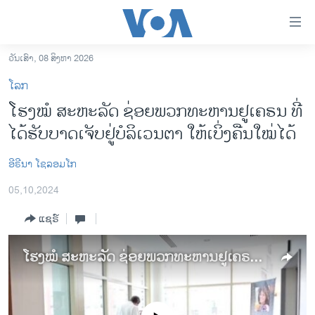
ລິ້ງ
ສຳຫລັບ
ເຂົ້າ
ວັນເສົາ, 08 ສິງຫາ 2026
ຫາ
ໂຮມເພຈ
ໂລກ
ຂ້າມ
ລາວ
ໂຮງໝໍ ສະຫະລັດ ຊ່ອຍພວກທະຫານຢູເຄຣນ ທີ່
ຂ້າມ
ອາເມຣິກາ
ໄດ້ຮັບບາດເຈັບຢູ່ບໍລິເວນຕາ ໃຫ້ເບິ່ງຄືນໃໝ່ໄດ້
ຂ້າມ
ໄປ
ການເລືອກຕັ້ງ ປະທານາທີບໍດີ ສະຫະລັດ 2024
ຫາ
ອີຣີນາ ໂຊລອມໂກ
ຂ່າວ​ຈີນ
ຊອກ
05,10,2024
ຄົ້ນ
ໂລກ
ແຊຣ໌
ເອເຊຍ
ອິດສະຫຼະພາບດ້ານການຂ່າວ
ໂຮງໝໍ ສະຫະລັດ ຊ່ອຍພວກທະຫານຢູເຄຣນ ທີ່ໄດ້ຮັບບາດເຈັບຢູ່ບໍລິເວນຕາ ໃຫ້ເບິ່ງຄືນໃໝ່ໄດ້
ຊີວິດຊາວລາວ
ຊຸມຊົນຊາວລາວ