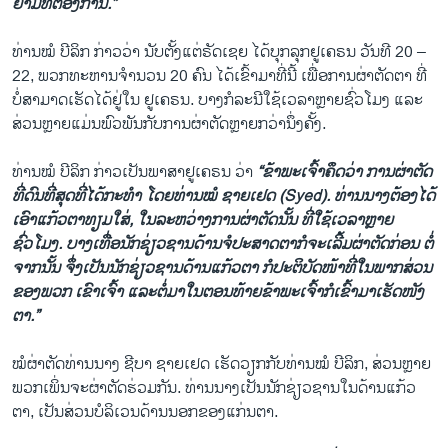
ຍາມທີ່ຕ້ອງການ.”
ທ່ານໝໍ ບີລິກ ກ່າວວ່າ ນັບຕັ້ງແຕ່ຣັດເຊຍ ໄດ້ບຸກລຸກຢູເຄຣນ ວັນທີ 20 –
22, ພວກທະຫານຈຳນວນ 20 ຄົນ ໄດ້ເຂົ້າມາທີ່ນີ້ ເພື່ອການຜ່າຕັດຕາ ທີ່
ບໍ່ສາມາດເຮັດໄດ້ຢູ່ໃນ ຢູເຄຣນ. ບາງກໍລະນີໃຊ້ເວລາຫຼາຍຊົ່ວໂມງ ແລະ
ສ່ວນຫຼາຍແມ່ນພົວພັນກັບການຜ່າຕັດຫຼາຍກວ່ານຶ່ງຄັ້ງ.
ທ່ານໝໍ ບີລິກ ກ່າວເປັນພາສາຢູເຄຣນ ວ່າ
“ຂ້າພະເຈົ້າຄຶດວ່າ ການຜ່າຕັດ
ທີ່ດົນທີ່ສຸດທີ່ໄດ້ກະທຳ ໂດຍທ່ານໝໍ ຊາຍເຢດ (Syed). ທ່ານນາງຕ້ອງໄດ້
ເອົາແກ້ວຕາທຽມໃສ່, ໃນລະຫວ່າງການຜ່າຕັດນັ້ນ ທີ່ໃຊ້ເວລາຫຼາຍ
ຊົ່ວໂມງ. ບາງເທື່ອນັກຊ່ຽວຊານດ້ານຈໍປະສາດຕາກໍຈະເລີ້ມຜ່າຕັດກ່ອນ ຕໍ່
ຈາກນັ້ນ ຈຶ່ງເປັນນັກຊ່ຽວຊານດ້ານແກ້ວຕາ ກໍປະຕິບັດໜ້າທີ່ໃນພາກສ່ວນ
ຂອງພວກ ເຂົາເຈົ້າ ແລະຕໍ່ມາໃນຕອນທ້າຍຂ້າພະເຈົ້າກໍເຂົ້າມາເຮັດໜັງ
ຕາ.”
ໝໍຜ່າຕັດທ່ານນາງ ຊີບາ ຊາຍເຢດ ເຮັດວຽກກັບທ່ານໝໍ ບີລິກ, ສ່ວນຫຼາຍ
ພວກເພິ່ນຈະຜ່າຕັດຮ່ວມກັນ. ທ່ານນາງເປັນນັກຊ່ຽວຊານໃນດ້ານແກ້ວ
ຕາ, ເປັນສ່ວນບໍລິເວນດ້ານນອກຂອງແກ່ນຕາ.