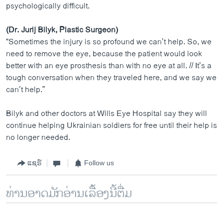
psychologically difficult.
(Dr. Jurij Bilyk, Plastic Surgeon)
“Sometimes the injury is so profound we can’t help. So, we
need to remove the eye, because the patient would look
better with an eye prosthesis than with no eye at all. // It’s a
tough conversation when they traveled here, and we say we
can’t help.”
Bilyk and other doctors at Wills Eye Hospital say they will
continue helping Ukrainian soldiers for free until their help is
no longer needed.
ແຊຣ໌
Follow us
ທ່ານອາດມັກອ່ານເລື້ອງນີ້ຕື່ມ