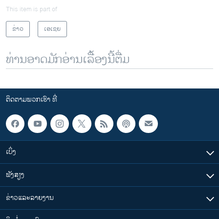
This item is part of
ຂ່າວ
ເອເຊຍ
ທ່ານອາດມັກອ່ານເລື້ອງນີ້ຕື່ມ
ຕິດຕາມພວກເຮົາ ທີ່
ເບິ່ງ
ຟັງສຽງ
ຂ່າວແລະລາຍງານ