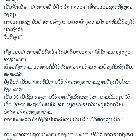
ເປັນຈັກເທື່ອ.” ປະທານາທິ ບໍດີ ທຣຳ ກ່າວວ່າ “ເພື່ອນຮ່ວມຊາດທັງຫຼາຍ
ວົງວຽນ
ການແຊກແຊງ ອັນທຳລາຍລ້າງ ຜານແລະສ້າງຄວາມໂກລະຫົນນີ້ຕ້ອງໄດ້
ຢຸດເຊົາລົງ
ໃນ​ທີ່​ສຸດ.”
ເຖິງແມ່ນປະທານາທິບໍດີທຣຳ ໄດ້ປະຕິຍານວ່າ ຈະໃຫ້ມີການຫຍຸ້ງ ກ່ຽວ
ທາງທະຫານ
ໜ້ອຍລົງກໍຕາມ ແຕ່ທ່ານກໍບໍ່ໄດ້ຕັດລາຍຈ່າຍດ້ານ ການປ້ອງກັນລົງເລີຍ.
ສະຫະລັດ
ຍັງສືບ​ຕໍ່ ເປັນປະເທດທີ່​ມີ​ການ​ໃຊ້ ຈ່າຍທາງ​ທະ​ຫານ​ຫຼາຍທີ່ສຸດໃນໂລກ
ຊຶ່ງ​ປະ​ກອບ
ເປັນ 35 ເປີເຊັນ ຂອງການໃຊ້ຈ່າຍທັງໝົດຂອງໂລກ. ທ່ານນັນຕຽນ ໄດ້
ເວົ້າມາຈາກ ສະຖາບັນສັນຕິພາບນາໆຊາດ ຈາກວິທະຍຸສຕັອກໂຮມ
ວ່າ“ລາຍຈ່າຍທາງທະຫານ
ຂອງສະຫະລັດ ຍັງຄົງທີ່ເປັນກະຕິຕາມເດີມ ເປັນປີທີສອງລຽນຕິດ.”
ຄຳປະກາດການຖອນທະຫານຂອງທ່ານປະທານາທິບໍດີ ອອກ​ຈາກຊີ​ເຣຍ