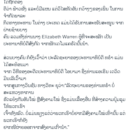
ໄດ້ຖືກຕ້ອງ
ຕິວ່​າ ຟ້າວຟັ່ງ ແລະບໍ່ມີແຜນ ແຕ່ວິໄສທັດອັນ ກວ້າງໆຂອງເພິ່ນ ໃນການ
ຈຳກັດພາລະ
ກິດທາງທະຫານ ໃນຕ່າງ ປະເທດ ແມ່ນໄດ້ຮັບການສະໜັບສະໜູນ ຈາກ
ຝ່າຍຊ້າຍບາງ
ຄົນ ລວມທັງທ່ານນາງ Elizabeth Warren ຜູ້​ທີ່ຈະສະໝັກ ເປັນ
ປະທານາທິບໍດີສັງກັດ ຈາກພັກເດໂມແຄຣັດນັ້ນນຳ.
ສ່ວນບາງຄົນ ກໍຍັງເວົ້າວ່າ ປະລັດຊະຍາຂອງປະທານາທິບໍດີ ທຣຳ ແມ່ນ
ໄດ້ສະທ້ອນມາ
ຈາກ ວິທີຂອງອະດີດປະທານາທິບໍດີ ໂອບາມາ ຊຶ່ງທ່ານແອເຣິນ ເດ​ວິດ
ມິນເລີເວົ້າມາ
ຈາກສູນກາງວິນຊັນ ທາງວິທະ ຍຸວ່າ:“ລັດຖະບານຂອງທ່ານທຣຳ ບໍ່
ສະແຫວງຫາການ
ຂັດແຍ້ງກັນອັນໃໝ່ ຫຼືສົງຄາມໃໝ່ ຊຶ່ງແມ່ນເລື້ອງອື່ນ ທີ່ສ້າງ​ຄວາ​ມ​ປຸ້ມ​ລຸມ ​
ໃຫ້ພວກເຂົາ
ເຈົ້າທັງໝົດ. ບໍ່ແມ່ນພຽງແຕ່ວ່າພວກເຮົາບໍ່ຢາກມີສົງຄາມໃໝ່ເທົ່ານັ້ນ ແຕ່
ພວກເຮົາກໍຍັງ
ຢາກໜີຜ່າຍອອກຈາກສົງຄາມເກົ່ານຳ.”