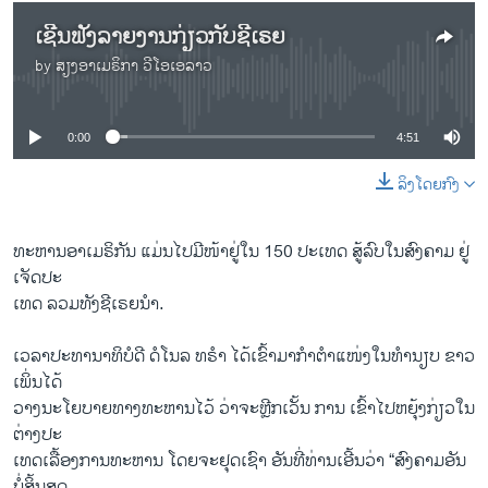
ເຊີນຟັງລາຍງານກ່ຽວກັບຊີເຣຍ
by
ສຽງອາເມຣິກາ ວີໂອເອລາວ
No media source currently available
0:00
4:51
ລິງໂດຍກົງ
ທະຫານອາເມຣິກັນ ແມ່ນໄປມີໜ້າຢູ່ໃນ 150 ປະເທດ ສູ້ລົບໃນ​ສົງ​ຄາມ ຢູ່
ເຈັດປະ
ເທດ ລວມທັງຊີເຣຍນຳ.
ເວລາປະທານາທິບໍດີ ດໍໂນລ ທຣຳ ໄດ້ເຂົ້າມາກຳຕຳແໜ່ງໃນທຳນຽບ ຂາວ
ເພິ່ນໄດ້
ວາງນະໂຍບາຍທາງທະຫານໄວ້ ວ່າຈະຫຼີກເວັ້ນ ການ ເຂົ້າໄປຫຍຸ້ງກ່ຽວໃນ
ຕ່າງປະ
ເທດເລື້ອງການທະຫານ ໂດຍຈະຢຸດເຊົາ ອັນທີ່ທ່ານເອີ້ນວ່າ “ສົງຄາມອັນ
ບໍ່ສິ້ນສຸດ