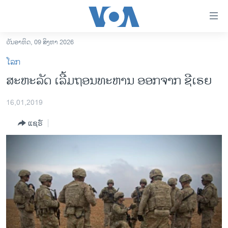
ລິ້ງ
ສຳຫລັບ
ເຂົ້າ
ວັນອາທິດ, 09 ສິງຫາ 2026
ຫາ
ໂຮມເພຈ
ໂລກ
ຂ້າມ
ລາວ
ສະຫະລັດ ເລີ້ມຖອນທະຫານ ອອກຈາກ ຊີເຣຍ
ຂ້າມ
ອາເມຣິກາ
ຂ້າມ
16,01,2019
ໄປ
ການເລືອກຕັ້ງ ປະທານາທີບໍດີ ສະຫະລັດ 2024
ຫາ
ແຊຣ໌
ຂ່າວ​ຈີນ
ຊອກ
ຄົ້ນ
ໂລກ
ເອເຊຍ
ອິດສະຫຼະພາບດ້ານການຂ່າວ
ຊີວິດຊາວລາວ
ຊຸມຊົນຊາວລາວ