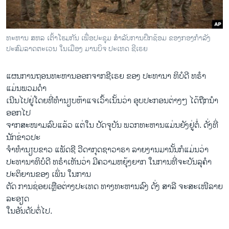
ວິທະຍາສາດ-ເທັກໂນໂລຈີ
ທຸລະກິດ
ທະຫານ ສຫລ ເຕົ້າໂຮມກັນ ເພື່ອປະຊຸມ ສຳລັບການຝຶກຊ້ອມ ຂອງກອງກຳລັງ
ພາສາອັງກິດ
ປະສົມລາດຕະເວນ ໃນເມືອງ ມານບິຈ ປະເທດ ຊີເຣຍ
ວີດີໂອ
ແຜນການຖອນທະຫານອອກຈາກຊີເຣຍ ຂອງ ປະທານາ ທິບໍດີ ທຣຳ
ສຽງ
ແມ່ນພວມດຳ
ເນີນໄປຢູ່ໂດຍທີ່ທຳນຽບຫ້າແຈເວົ້າເນັ້ນວ່າ ອຸບປະກອນຕ່າງໆ ໄດ້ຖືກນຳ
ລາຍການກະຈາຍສຽງ
ຕິດຕາມພວກເຮົາ ທີ່
ອອກໄປ
ລາຍງານ
ຈາກສະໜາມລົບແລ້ວ ແຕ່ໃນ ປັດຈຸບັນ ພວກທະຫານແມ່ນຍັງຢູ່ຕໍ່. ດັ່ງທີ່
ນັກຂ່າວປະ
ຈຳທຳນຽບຂາວ ແພັດຊີ ວີດາກຸດຊາວາຣາ ລາຍງານມານັ້ນກໍແມ່ນວ່າ
ພາສາຕ່າງໆ
ປະທານາທິບໍດີ ທຣຳເຫັນວ່າ ມີຄວາມຫຍຸ້ງຍາກ ໃນການທີ່ຈະບັນລຸຄຳ
ປະຕິຍານຂອງ ເພິ່ນ ໃນການ
ຕັດ ການຊ່ອຍເຫຼືອຕ່າງປະເທດ ທາງທະຫານລົງ ດັ່ງ ສາລີ ຈະສະເໜີລາຍ
ລະອຽດ
ໃນອັນດັບຕໍ່ໄປ.