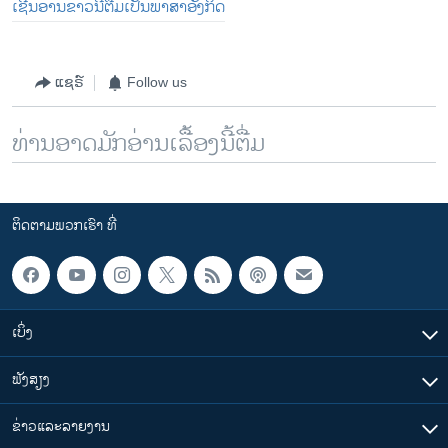
ເຊີນອ່ານຂ່າວນີ້ຕື່ມເປັນພາສາອັງກິດ
ແຊຣ໌
Follow us
ທ່ານອາດມັກອ່ານເລື້ອງນີ້ຕື່ມ
ຕິດຕາມພວກເຮົາ ທີ່
ເບິ່ງ
ຟັງສຽງ
ຂ່າວແລະລາຍງານ