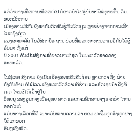
ແຕ່ວ່າບາງເທື່ອການໜີອອກໄປ ກໍອາດນຳໄປສູ່ບັນຫາໃໝ່ຫຼາຍຂຶ້ນ ຕື່ມ.
ພວກນັກການ
ເມືອງອາເມຣິກັນຍັງພາກັນຕິດພັນຢູ່ກັບບົດຮຽນ ຫຼາຍຢ່າງຈາກການເຂົ້າ
ໄປຫຍຸ້ງກ່ຽວ
ຂອງສະຫະລັດ ໃນອັຟການິສ ຖານ ບ່ອນທີ່ພວກທະຫານອາເມຣິກັນໄດ້ສູ້
ລົບມາ ຕັ້ງແຕ່
ປີ 2001 ອັນເປັນສົງຄາມທີ່ຍາວນານທີ່ສຸດ ໃນປະຫວັດສາດຂອງ
ສະຫະລັດ.
ໃນຊີເຣຍ ສົງຄາມ ຍິ່ງເປັນເລື້ອງສະຫລັບສັບຊ້ອນ ຫຼາຍກວ່າ ຊຶ່ງ ຝ່າຍ
ກົງກັນຂ້າມ ອັນມີລວມທັງພວກລັດອິລາມອີຮ່ານ ແລະຣັດເຊຍນຳ ດ່ັງທີ່
ເຊດ ໂຈນສ໌ໄດ້ເວົ້າຢູ່ໃນ
ວິທະຍຸ ຂອງສູນກາງເພື່ອຍຸທະ ສາດ ແລະ​ການສຶກ​ສານາໆຊາດວ່າ “ການ
ອອກໄປບໍ່
ແມ່ນທາງເລືອກທີ່ດີ ເພາະມັນໝາຍຄວາມວ່າ ຍອມ ປະຖິ້ມທຸກສິ່ງທຸກຢ່າງ
ໃຫ້ແກ່ພວກ
ອື່ນໆທັງໝົດ.