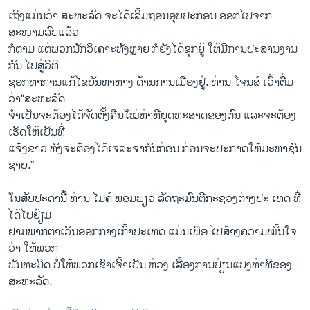
ເຖິງແມ່ນວ່າ ສະຫະລັດ ຈະໄດ້ເລີ້ມຖອນອຸບປະກອນ ອອກໄປຈາກ
ສະໜາມລົບແລ້ວ
ກໍຕາມ ແຕ່ພວກນັກວິເຄາະທັງຫຼາຍ ກໍຍັງໄດ້ຊຸກຍູ້ ໃຫ້ມີການປະສານງານ
ກັນ ໄປສູ່ວິທີ
ຊອກຫາການແກ້ໄຂບັນຫາທາງ ດ້ານການເມືອງຢູ່. ທ່ານ ໂຈນສ໌ ເວົ້າຕື່ມ
ວ່າ“ສະຫະລັດ
ຈຳເປັນຈະຕ້ອງໄດ້ຈັດຕັ້ງຄືນໃໝ່ທ່າທີຍຸດ​ທະ​ສາດຂອງຕົນ ແລະຈະຕ້ອງ
ເຮັດໃຫ້ເປັນທີ່
ແຈ້ງຂາວ ທັງຈະຕ້ອງໄດ້ເຈລະຈາກັນກ່ອນ ກ່ອນຈະປະກາດໃຫ້ມະຫາຊົນ
ຊາບ.”
ໃນສັບປະດານີ້ ທ່ານ ໄມຄ໌ ພອມພຽວ ລັດຖະມົນຕີກະຊວງຕ່າງປະ ເທດ ທີ່
ໄດ້ໄປຢ້ຽມ
ຢາມພາກຕາເວັນອອກກາງເກົ້າປະເທດ ແມ່ນເພື່ອ ໄປສ້າງຄວາມໝັ້ນໃຈ
ວ່າ ໃຫ້​ພວກ
​ພັນ​ທະ​ມິດ ບໍ່ໃຫ້ພວກເຂົາເຈົ້າເປັນ ຫ່ວງ ເລື້ອງການປ່ຽນແປງທ່າທີຂອງ
ສະຫະລັດ.