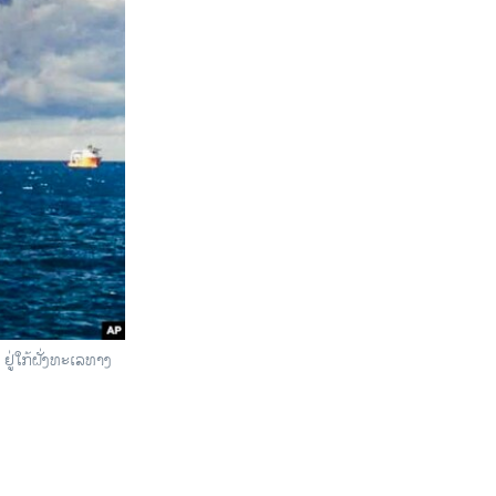
​ໃກ້​ຝັ່ງ​ທ​ະ​ເລ​ທາງ​