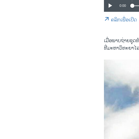
0:00
ຄລິກເພື່ອເປີດ
ເມື່ອ​ພາບ​ຖ່າຍ​ຊຸ
ທີ່​ມະ​ຫາ​ວິ​ທະ​ຍາ