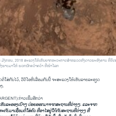
 ມັງ​ກອນ, 2018 ສະ​ແດງ​ໃຫ້​ເຫັນ​ຍາກ​ອະ​ວະ​ກາດ​ສຳ​ຫລວດ​ທັງ​ດາວ​ພະ​ອັງ​ຄານ ທີ່​ຕິດ​ກ້ອງ
ສົ່ງ​ພາບ​ມາ​ໃຫ້ ພວກ​ນັກ​ຄວ້າ​ຄວ້າ ທີ່​ໜ້າ​ໂລກ
ຕໍ່ໃສ່​ກັນ​ໄວ້, ວີ​ດິ​ໂອ​ທີ່​ເລື່ອມ​ກັນ​ນີ້ ຈະສະ​ແດງ​ໃຫ້​ເຫັນ​ລາຍ​ລະ​ອຽດ
າງ.
ARGENT) ກ່າວ​ເພີ້ມ​ອີກວ່າ
ເຫັນລະ​ອອງ​ເບົາໆ ປ່ອຍ​ອອກ​ມາ​ຈາກສະ​ຖານ​ທີ່​ຕ່າງໆ. ແລະ​ຈາກ
ກັບ​ມາເຊື່ອມ​ຕໍ່​ໃສ່​ຄົນ ທີ່​ອາ​ໄສ​ຢູ່​ໃກ້​ກັບ​ສະ​ຖານ​ທີ່​ຕ່າງໆ ທີ່​