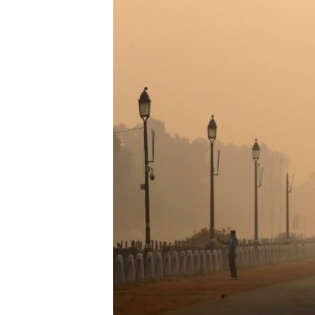
ວິທະຍາສາດ-ເທັກໂນໂລຈີ
ທຸລະກິດ
ພາສາອັງກິດ
ວີດີໂອ
ສຽງ
ລາຍການກະຈາຍສຽງ
ລາຍງານ