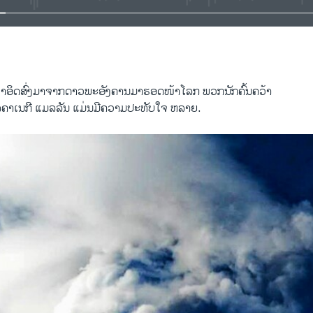
EMBED
ດ​ທຳ​ອິດ​ສົ່ງມາ​ຈາກ​ດາວພະອັງ​ຄານ​ມາຮອດໜ້າ​ໂລກ ພວກ​ນັກ​ຄົ້ນ​ຄວ້າ
​ໄລຄາເນກີ ແມ​ລ​ລັນ ​ແມ່ນມີ​ຄວາມ​ປະ​ທັບ​ໃຈ ​ຫລາຍ.