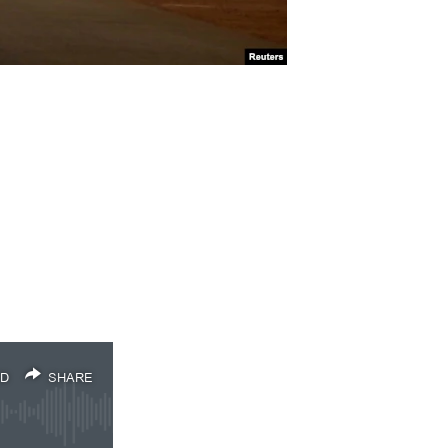
D
SHARE