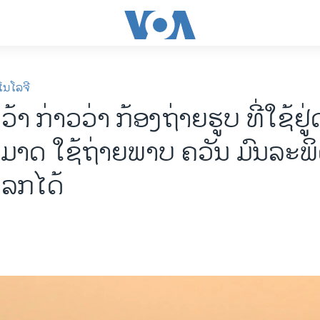
ໂນໂລຈີ
ຄວ້າ ກ່າວ​ວ່າ ກ້ອງ​ຖ່າຍ​ຮູບ ທີ່​ໃຊ້ຢູ່
ມາດ ໃຊ້ຖ່າຍພາບ ຄວັນ ​ມົນ​ລະ​ພິ
​ໂລກ​ໄດ້