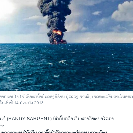
າກບ່ອນ​ໄຟ​ໄໝ້​ເຮືອ​ແກ່​ນ້ຳ​ມັນ​ຂອງ​ອີ​ຣ່ານ ຢູ່​ແຂວງ ຊານ​ສີ, ເຂດ​ທະ​ເລ​ຈີນຕາ​ເວັນ​ອອກ ຢູ່
ໃນ​ວັນ​ທີ 14 ກໍ​ລະ​ກົດ 2018
ັນທ໌ (RANDY SARGENT) ນັກ​ຄົ້ນ​ຄວ້າ ທີ່​ມະ​ຫາ​ວິ​ທະ​ຍາ​ໄລຄາ
່າ: