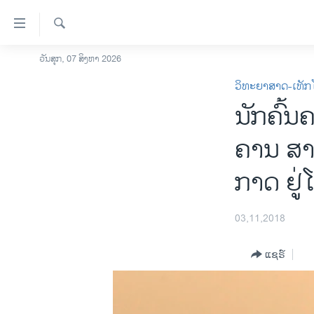
ລິ້ງ
ສຳຫລັບ
ເຂົ້າ
ຄົ້ນຫາ
ວັນສຸກ, 07 ສິງຫາ 2026
ໂຮມເພຈ
ຫາ
ວິທະຍາສາດ-ເທັກ
ລາວ
ຂ້າມ
ນັກ​ຄົ້ນ​
ຂ້າມ
ອາເມຣິກາ
ຂ້າມ
ການເລືອກຕັ້ງ ປະທານາທີບໍດີ ສະຫະລັດ
ຄານ ສາ​
ໄປ
2024
ຫາ
ກາດ ຢູ່​
ຂ່າວ​ຈີນ
ຊອກ
ຄົ້ນ
ໂລກ
03,11,2018
ເອເຊຍ
ອິດສະຫຼະພາບດ້ານການຂ່າວ
ແຊຣ໌
ຊີວິດຊາວລາວ
ຊຸມຊົນຊາວລາວ