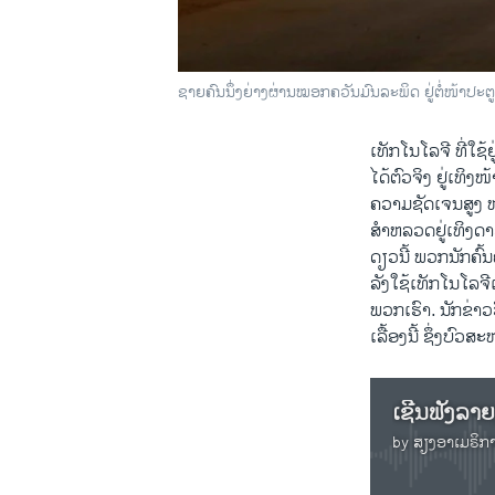
ຊາຍ​ຄົນ​ນຶ່ງ​ຍ່າງ​ຜ່ານ​ໝອກ​ຄວັນ​​ມົນ​ລະ​ພິດ ຢູ່​ຕໍ່​ໜ້າ​
ເທັກ​ໂນ​ໂລ​ຈີ ທີ່​ໃຊ
​ໄດ້​ຕົວ​ຈິງ ຢູ່ເທິງ​
ຄວາມ​ຊັດເຈນ​ສູງ ຫລ
​ສຳ​ຫລວດ​ຢູ່​ເທິງ
ດຽວນີ້ ພວກ​ນັກ​ຄົ້ນ
ລັງ​ໃຊ້ເທັກ​ໂນ​ໂລ​ຈີ
ພວກ​ເຮົາ. ນັກ​ຂ່າວ​
ເລື້ອງນີ້ ຊຶ່ງ​ບົວ​ສະ
by
ສຽງອາເມຣິກ