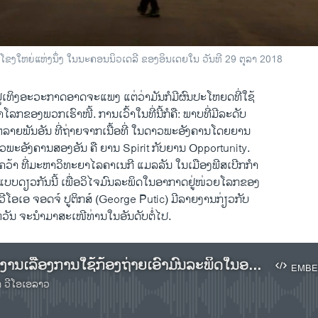
ປະ​ຕູ​ໂຂງ​ໃຫຍ່​ແຫ່ງ​ນຶ່ງ ໃນ​ນະ​ຄອນນິວ​ເດລີ ຂອງ​ອິນ​ເດຍ​ໃນ ວັ​ນ​ທີ 29 ຕຸ​ລາ 2018
້​ຢູ່​ເທິງ​ອະ​ວະ​ກາດອາດ​ຈະ​ແພງ ແຕ່​ວ່າມັນ​ກໍມີ​ຜົນ​ປະ​ໂຫຍດທີ່​ໃຊ້
ໜ້າ​ໂລກຂອງ​ພວກ​ເຮົາ​ໜີ້. ການ​ເວົ້າໃນທີ່ນີ້​ກໍ​ຄື: ພາບ​ທີ່​ມີລະ​ດັບ​
າຍ​ພັນ​ອັນ ​ທີ່​ຖ່າຍຈາກ​ເນື້ອ​ທີ່​ ໃນ​ດາວພະ​ອັງ​ຄານໂດຍ​ຍານ
ດາວພະ​ອັງ​ຄານ​ສອງ​ອັນ ຄື ຍານ Spirit ກັບຍານ Opportunity.
​ຄວ້າ ທີ່​ມະ​ຫາ​ວິ​ທະ​ຍາ​ໄລຄາເນກີ ແມ​ລ​ລັນ ໃນ​ເມືອງ​ພີ​ສ​ເບີກກຳ​
​ແບບ​ດຽວ​ກັນ​ນີ້ ເພື່ອ​ວິ​ໄຈ​ມົນ​ລະ​ພິດ​ໃນ​ອາ​ກາດຢູ່​ໜ່ວຍ​ໂລກ​ຂອງ​
ວີ​ໂອ​ເອ ຈອດ​ຈ໌ ປູ​ຕິກ​ສ໌ (George Putic) ມີ​ລາຍ​ງານ​ກ່ຽວ​ກັບ​
​ຫວັນ ຈະ​ນຳ​ມາ​ສະ​ເໜີ​ທ່ານ​ໃນ​ອັນ​ດັບ​ຕໍ່​ໄປ.
ເຊີນ​ຟັງ​ລາຍ​ງານ​ເລື້ອງ​ການ​ໃຊ້​ກ້ອງ​ຖ່າຍ​ເອົາ​ມົນ​ລະ​ພິດ​ໃນ​ອາ​ກາດ
EMBE
າ ວີໂອເອລາວ
No media source currently available