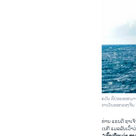
ຄວັນ ທີ່​ປ່ອຍ​ອອກ​ມາ​ຈ
ຕາ​ເວັນ​ອອກ​ຂອງ​ຈີນ 
ທ່ານ ແຣນ​ດີ ຊາ​ເຈ
ເນກີ ແມ​ລ​ລັນ​ເວົ້າ​ວ