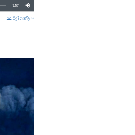
3:57
ລິງໂດຍກົງ
SHARE