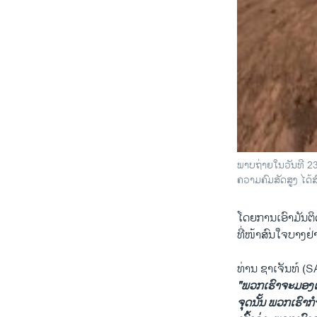
ພາບ​ຖ່າຍ​ໃນ​ວັນ​ທີ 23
ຄວາມ​ຄົມ​ສັດ​ສູງ ໄດ້​
ໂດຍ​ການ​ເອົາມັນ​ຕິດ​
ທີ່​ໜ້າ​ສົນ​ໃຈ​ບາງ​ຢ່
ທ່ານ ຊາ​ເຈັນທ໌ (S
"ພວກ​ເຮົາ​ຈະມອງ​
ຈຸດນັ້ນ ພວກ​ເຮົາ​ກໍຈະ