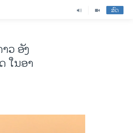
ສົດ
​ດາວ ອັງ​
ດ ໃນ​ອາ​