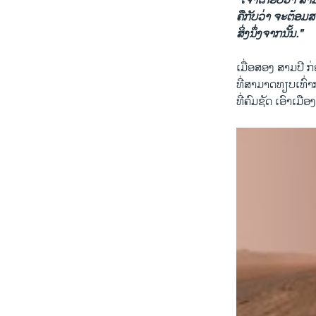
"ເຈົ້າ​ເກືອບ​ວ່າ ສາ
ຄືກັບ​ວ່າ​ ຈະ​ຕ້ອມ​ສ
ສິ່ງ​ນຶ່ງ​ຈາກນັ້ນ."
ເມື່ອສອງ ສາມ​ປີ ກ່ອນ
ທີ່ສາ​ມາດ​ທຽບ​ເທົ່າ​
​ທີ່​ຄົມ​ຊັດ ​ເອົາ​