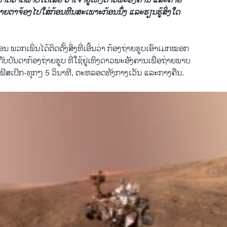
​ມາດ​ວາດ​ພາບ​ໄດ້​ເລີຍ ​ວ່າເຈົ້າ​ຢູ່​ເທິງ​ດາວພະອັງ​ຄານ ແລະ​ຄ້າຍ​
າຍ​ຕາ​ຈ້ອງ​ໄປ​ໃສ່ກ້ອນ​ຫີນ​ສະ​ເພາະ​ກ້ອນ​ນຶ່ງ ແລະ​ຮຽນ​ຮູ້​ສິ່ງ​ໃດ
​ ພວກ​ເພິ່ນ​ໄດ້​ຕິດ​ຕັ້ງ​ສິ່ງ​ທີ່​ເອີ້ນ​ວ່າ ກ້ອງ​ຖ່າຍ​ຮູບເອົາ​ເມກໝອກ
ກັບ​ບັນ​ດາ​ກ້ອງ​ຖ່າຍ​ຮູບ ​ທີ່​ໃຊ້​ຢູ່​ເທິງດາວພະອັງ​ຄານເພື່ອ​ຖ່າຍພາບ
ເມືອງ​ພີ​ສ​ເບີກ-ທຸກໆ 5 ວິນາ​ທີ, ຕະ​ຫລອດທັງກາງ​ເວັນ ແລະກາງ​ຄືນ.