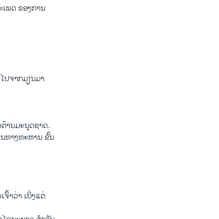
ປະເພດ ຂອງການ
ບໜີໄປຈາກມຽນມາ
ຳຕ້ານມະນຸດຊາດ.
ານທາງທະຫານ ຂັ້ນ
າວ່າ ເບິ່ງແຕ່