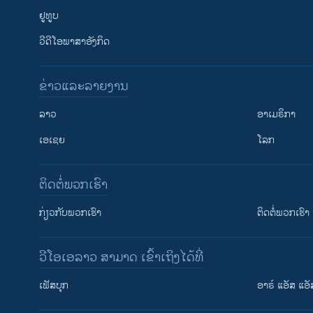
ຢູທູບ
ວີດີໂອພາສາອັງກິດ
ຂ່າວແລະລາຍງານ
ລາວ
ອາເມຣິກາ
ເອເຊຍ
ໂລກ
ຕິດຕໍ່ພວກເຮົາ
ກ່ຽວກັບພວກເຮົາ
ຕິດຕໍ່ພວກເຮົາ
ວີໂອເອລາວ ສາມາດ ເຂົ້າເຖິງໄດ້ທີ່
ເຟັສບຸກ
ອາຣ໌ ແອັສ ແອັ