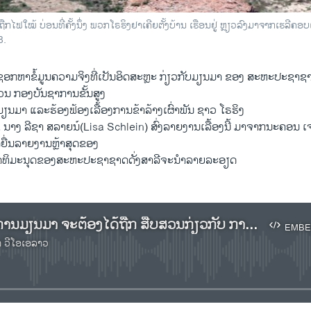
ຖືກໄຟໃໝ້ ບ່ອນທີ່ຄັ້ງນຶ່ງ ພວກໂຣຮິງຢາເຄີຍຕັ້ງບ້ານ ເຮືອນຢູ່ ຫຼຽວລົງມາຈາກເຮ
8.
ອກຫາຂໍ້ມູນຄວາມຈິງທີ່ເປັນອິດສະຫຼະ ກ່ຽວກັບມຽນມາ ຂອງ ສະຫະປະຊາ
ນ ກອງບັນຊາການຂັ້ນສູງ
ມາ ແລະຮ້ອງຟ້ອງເລື້ອງການຂ້າລ້າງເຜົ່າພັນ ຊາວ ໂຣຮິງ
ນາງ ລີຊາ ສລາຍນ໌(Lisa Schlein) ສົ່ງລາຍງານເລື້ອງນີ້ ມາຈາກນະຄອນ ເຈນ
ດ້ຍື່ນລາຍງານຫຼ້າສຸດຂອງ
ພາສິດທິມະນຸດຂອງສະຫະປະຊາຊາດດັ່ງສາລີຈະນຳລາຍລະອຽດ
ກອງບັນຊາການມຽນມາ ຈະຕ້ອງໄດ້ຖືກ ສືບສວນກ່ຽວກັບ ການຂ້າລ້າງຜານ ເຊື້ອຊາດ
EMBE
າ ວີໂອເອລາວ
No media source currently available