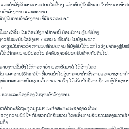
 ແລະກຳລັງຮັກສາຄວາມປອດໄພອື່ນໆ ແມ່ນຕົກຢູ່ໃນສີ່ພວກ ໃນຈຳນວນຫ້າ
ານຂ້າລ້າງຜານ ແລະສະພາບ
ກຢູ່ໃນການຂ້າລ້າງຜານ ທີ່ມີເຈດຕະນາ.”
້ມທະວີຂຶ້ນ ໃນເດືອນສິງຫາປີກາຍນີ້ ຍ້ອນມີການຫຼົບໜີຢ່າງ
າວອົບພະຍົບໂຣຮິງຢາ 7 ແສນ 5 ໝື່ນຄົນ ໄປຍັງປະເທດ
 ດາຣູສມັນກ່າວວ່າ ການປະຫັດປະຫານ ທີ່ບັງຄັບໃຫ້ພວກໂຣຮິງຢາຕ້ອງຫຼົ
ພາໃຫ້ເກີດສະພາບບໍ່ປອດໄພ ສຳລັບຊາວອົບພະຍົບທີ່ຈະກັບຄືນໄປ.
ລາຍງານນັ້ນຍັງໄດ້ກ່າວຫາວ່າ ພວກຕັດມາດໍ ໄດ້ສ້າງໂທດ
ກະຈິນ ແລະສານ(Shan)ນຳ ທີ່ອາດນຳໄປສູ່ອາຊະຍາກຳສົງຄາມແລະອາຊະຍາກ
່ວຍສະເພາະກິດຊອກຄົ້ນຫາຄວາມຈິງ ໄດ້ເຮັດບັນຊີລາຍຊື່ພວກຜູ້ບັນຊາກ
າວ
ສອບສວນແລະຟ້ອງຮ້ອງໃນຖານຂ້າລ້າງຜານ.
ນ ເອກອັກຄະຣັດຖະທູດມຽນມາ ປະຈຳສະຫະປະຊາຊາດ ທີ່ນະ
ແດງຄວາມບໍ່ພໍໃຈ ກັບພວກນັກສືບສວນ ໂດຍເອີ້ນການສືບສວນຂອງພວກເຂົາເຈົ້
ກໍ້າ