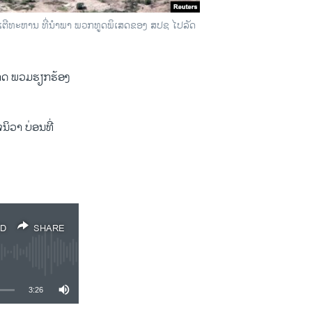
ລີຄອບເຕີທະຫານ ທີ່ນຳພາ ພວກທູດພິເສດຂອງ ສປຊ ໄປລັດ
ຊາດ ພວມຮຽກຮ້ອງ
ິວາ ບ່ອນທີ່
D
SHARE
3:26