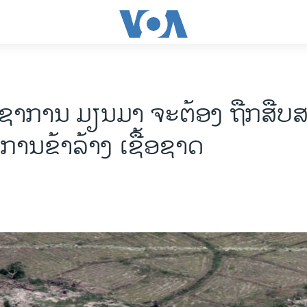
ຊາການ ມຽນມາ ຈະຕ້ອງ ຖືກສືບ
 ການຂ້າລ້າງ ເຊື້ອຊາດ