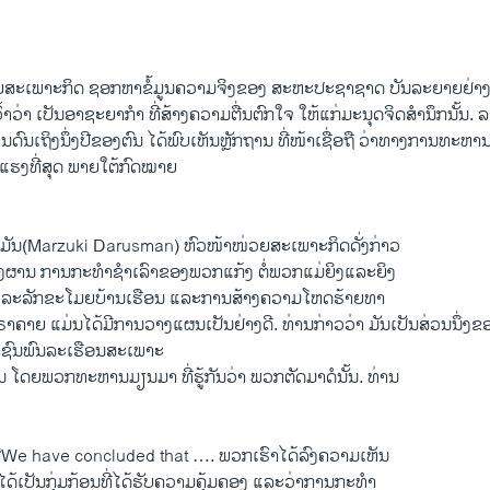
EMBED
ະເພາະກິດ ຊອກຫາຂໍ້ມູນຄວາມຈິງຂອງ ສະຫະປະຊາຊາດ ບັນລະຍາຍຢ່າງລ
ົ້າວ່າ ເປັນອາຊະຍາກຳ ທີ່ສ້າງຄວາມຕື່ນຕົກໃຈ ໃຫ້ແກ່ມະນຸດຈິດສຳນຶກນັ້ນ. 
ວນດົນເຖິງນຶ່ງປີຂອງຕົນ ໄດ້ພົບເຫັນຫຼັກຖານ ທີ່ໜ້າເຊື່ອຖື ວ່າທາງການທະຫານ
ແຮງທີ່ສຸດ ພາຍໃຕ້ກົດໝາຍ
ູຊມັນ(Marzuki Darusman) ຫົວໜ້າໜ່ວຍສະເພາະກິດດັ່ງກ່າວ
ລ້າງຜານ ການກະທຳຊຳເລົາຂອງພວກແກ້ງ ຕໍ່ພວກແມ່ຍິງແລະຍິງ
ແລະລັກຂະໂມຍບ້ານເຮືອນ ແລະການສ້າງຄວາມໂຫດຮ້າຍທາ
ດຣາຄາຍ ແມ່ນໄດ້ມີການວາງແຜນເປັນຢ່າງດີ. ທ່ານກ່າວວ່າ ມັນເປັນສ່ວນນຶ່ງຂອ
າຊົນພົນລະເຮືອນສະເພາະ
ນ ໂດຍພວກທະຫານມຽນມາ ທີ່ຮູ້ກັນວ່າ ພວກຕັດມາດໍນັ້ນ. ທ່ານ
“We have concluded that …. ພວກເຮົາໄດ້ລົງຄວາມເຫັນ
ໄດ້ເປັນກຸ່ມກ້ອນທີ່ໄດ້ຮັບຄວາມຄຸ້ມຄອງ ແລະວ່າການກະທຳ