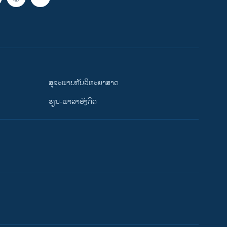
ສຸຂະພາບກັບວິທະຍາສາດ
ຮຽນ-ພາສາອັງກິດ