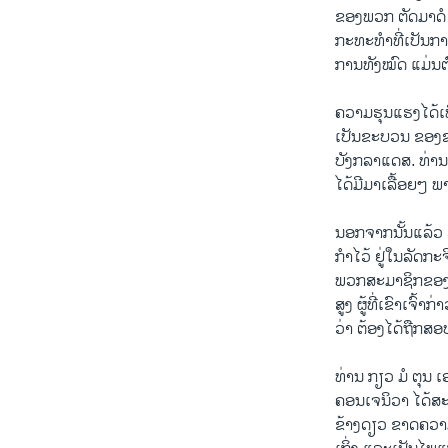
ຂອງພວກ ຕັດມາດໍ
ກະທະທຳທີ່ເປັນກ
ການທັງໝົດ ແມ່ນຕົ
ຄວາມຮຸນແຮງໄດ້ເພີ
ເປັນຂະບວນ ຂອງຊ
ບັງກລາແດສ. ທ່ານ
ໄດ້ມີມາເລື້ອຍໆ 
ນອກຈາກນັ້ນແລ້ວ 
ກຳໄວ້ ຢູ່ໃນລັດ
ພວກສະມາຊິກຂອງໜ
ສູງ ຜູ້ທີ່ເຂົາເຈົ້າກ່
ວ່າ ຕ້ອງໄດ້ຖືກ
ທ່ານ ກຽວ ມໍ ຕຸ
ຄອນເຈນິວາ ໄດ້ສະ
ຂ້າງດຽວ ຂາດຄວາມ