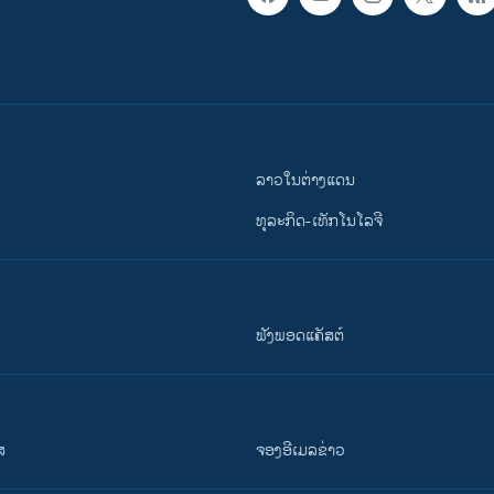
ລາວໃນຕ່າງແດນ
ທຸລະກິດ-ເທັກໂນໂລຈີ
ຟັງພອດແຄັສຕ໌
ສ
ຈອງອີເມລຂ່າວ