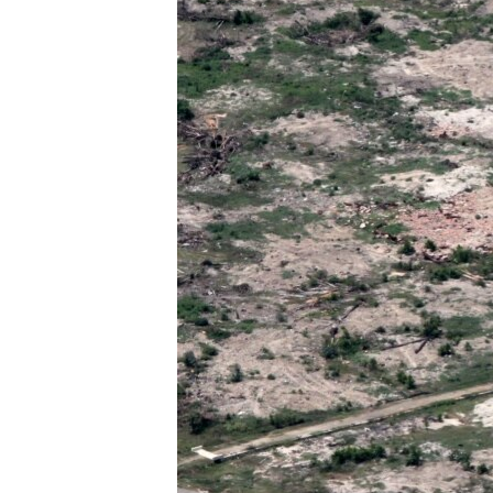
ວິທະຍາສາດ-ເທັກໂນໂລຈີ
ທຸລະກິດ
ພາສາອັງກິດ
ວີດີໂອ
ສຽງ
ລາຍການກະຈາຍສຽງ
ລາຍງານ