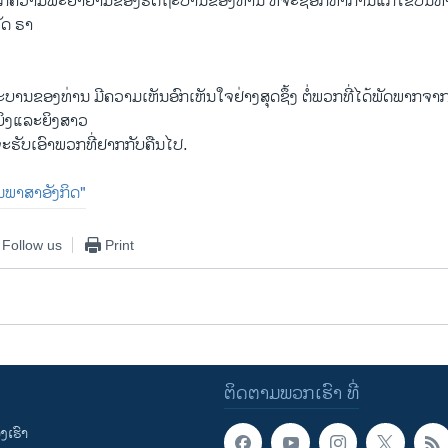
ພແກ່ຄວາມພະຍາຍາມຂອງຣັດຖະບານຂອງທ່ານ ທີ່ຈະຊອກຫາການແກ້ໄຂບັນຫ
ັດ ຣາ
ຖະບານຂອງທ່ານ ມີຄວາມເຫັນອົກເຫັນໃຈຢ່າງສຸດຊຶ້ງ ຕໍ່ພວກທີ່ໄດ້ພັດພາກຈາ
ິງແລະຍິງສາວ
ຈະຮັບເອົາພວກທີ່ຢາກກັບຄືນໄປ.
ປັນພາສາອັງກິດ"
Follow us
Print
ຕິດຕາມພວກເຮົາ ທີ່
ເຮົາ