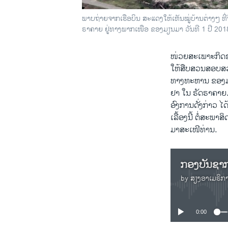
ພາບຖ່າຍຈາກເຮືອບິນ ສະແດງໃຫ້ເຫັນໝູ່ບ້ານຕ່າງໆ ທີ່
ຣາຄາຍ ຢູ່ທາງພາກເໜືອ ຂອງມຽນມາ ວັນທີ 1 ປີ 201
ໜ່ວຍສະເພາະກິດຊ
ໃຫ້ສືບສວນສອບສວ
ທາງທະຫານ ຂອງມຽນ
ຢາ ໃນ ຣັດຣາຄາຍ. 
ອົງການດັ່ງກ່າວ ໄ
ເລື້ອງນີ້ ຕໍ່ສະ
ມາສະເໜີທ່ານ.
by
ສຽງອາເມຣິກ
0:00