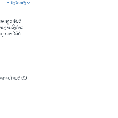
ລິງໂດຍກົງ
SHARE
ະອຽດ ອັນທີ່
ລາຍງານດັ່ງກ່າວ
ມຽນມາ ໄດ້ກໍ່
ງການໂຈມຕີ ທີ່ມີ