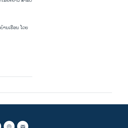
າໄລຍະຍາວ ສຳລັບ
ກບ້ານເຮືອນ ໂດຍ