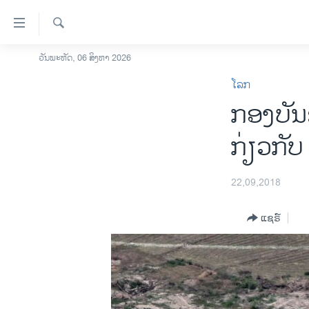
ລິ້ງ
ສຳຫລັບ
ເຂົ້າ
ຄົ້ນຫາ
ວັນພະຫັດ, 06 ສິງຫາ 2026
ໂຮມເພຈ
ຫາ
ໂລກ
ລາວ
ຂ້າມ
ກອງບັນ
ຂ້າມ
ອາເມຣິກາ
ຂ້າມ
ການເລືອກຕັ້ງ ປະທານາທີບໍດີ ສະຫະລັດ
ກ່ຽວກັບ
ໄປ
2024
ຫາ
ຂ່າວ​ຈີນ
ຊອກ
22,09,2018
ຄົ້ນ
ໂລກ
ແຊຣ໌
ເອເຊຍ
ອິດສະຫຼະພາບດ້ານການຂ່າວ
ຊີວິດຊາວລາວ
ຊຸມຊົນຊາວລາວ