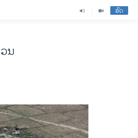
ສົດ
ສວນ