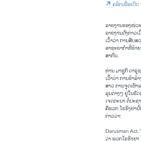
ຄລິກເພື່ອເປີດ
ລາຍງານຂອງໜ່ວຍສ
ລາຍງານດັ່ງກ່າວເວ
ເວົ້າວ່າ ການສືບສ
ອາຊະຍາກຳທີ່ຮ້າຍ
ສາກົນ.
ທ່ານ ມາຊູກີ ດາຣ
ເວົ້າວ່າ ການຂ້າ
ສາວ ການຈູດເຜົາ
ລຸນຕ່າງໆ ຢູ່ໃນຣັ
ເຈດຕະນາ ຕໍ່ປະຊ
ຄືພວກ ໂຣຮິງຢານັ້
ກ່າວວ່າ:
Darusman Act. 
ວ່າ ພວກໂຣຮິງຢາ 