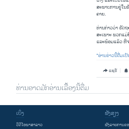
ເກິ່ງ ແລະເປັນໄ
ສະພາບການຢູ່ໃນຣ
ຄາຍ.
ທ່ານກ່າວວ່າ ຣັດ
ສະເພາະ ພວກແມ່ຍ
ແລະພ້ອມແລ້ວ ທີ່
"ອ່ານຂ່າວນີ້ຕື່ມເ
ແຊຣ໌
ທ່ານອາດມັກອ່ານເລື້ອງນີ້ຕື່ມ
ເບິ່ງ
ຟັງສຽງ
ວີດີໂອພາສາລາວ
ຟັງລາຍການຂອງ