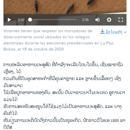
ວິທະຍາສາດ-ເທັກໂນໂລຈີ
ທຸລະກິດ
0:00
2:35
ພາສາອັງກິດ
Votantes tienen que respetar los marcadores de
ລິງໂດຍກົງ
ວີດີໂອ
distanciamiento social ubicados en los colegios
electorales durante las elecciones presidenciales en La Paz,
ສຽງ
Bolivia, el 18 de octubre de 2020.
ລາຍການກະຈາຍສຽງ
ຕິດຕາມພວກເຮົາ ທີ່
ການຜະລິດອາຫານປະສຸສັດ ທີ່ກຳລັງຈະເລີນໂຕບໂຕຂຶ້ນ, ເຊັ່ນໝາກຖົ່ວ
ລາຍງານ
ເຫຼືອງ, ໄດ້
ກວມກິນທີ່ດິນອຸດສາຫະກຳທີ່ມີຄຸນຄ່າຫຼາຍ ແລະ ຫຼາຍຂຶ້ນເລື້ອຍໆ ເຊິ່ງ
ມັນສາມາດ
ພາສາຕ່າງໆ
ໃຊ້ເພື່ອປູກອາຫານຂອງຄົນ. ສະນັ້ນ ບັນດາຊາວນາໃນປະເທດ ອູການດາ
ແມ່ນໄດ້
ຮັບການສະໜັບສະໜູນໃຫ້ໃຊ້ແມງໄມ້ເປັນອາຫານປະສຸສັດ, ແລະ ບາງ
ຄົນກໍໄດ້
ຫັນປ່ຽນການປະຕິບັດດັ່ງກ່າວນັ້ນເປັນທຸລະກິດ. ນັກຂ່າວວີໂອເອ ເຟທ ລາ
ປີດັສ