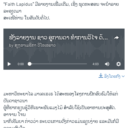
“Faith Lapidus” ມີລາຍງານເພີິ່ມເຕີມ, ເຊິ່ງ ພຸດທະສອນ ຈະນຳລາຍ
ລະອຽດມາ
ສະເໜີທ່ານ ໃນອັນດັບຕໍ່ໄປ.
ຟັງລາຍງານ ຊາວ ອູການດາ ທຳການວິໄຈ ດ້ວຍການໃຊ້ ແມງໄມ້ ເປັນອາຫານ ປະສຸສັດ
by
ສຽງອາເມຣິກາ ວີໂອເອລາວ
No media source currently available
0:00
4:03
ລິງໂດຍກົງ
ມະຫາວິທະຍາໄລ ມາເຄເຣເຣ ໄດ້ສະໜອງໂຄງການຝຶກອົບຮົມໃຫ້ແກ່
ບັນດາຊາວນາ
ຜູ້ທີ່ຢາກຮຽນຮູ້ວິທີເພາະພັນແມງໄມ້ ສຳລັບໃຊ້ເປັນອາຫານປະສຸສັດ.
ອາຈານ ໂຈນ
ນາກິເຢັມບາ ກ່າວວ່າ ຂະບວນການດັ່ງກ່າວແມ່ນລຽບງ່າຍ ແລະມັນກໍມີ