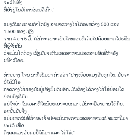
ຈະເປັນສິ່ງ
ທີ່ຍັງຢູ່ໃນອັດຕາສ່ວນຄືເກົ່າ.”
ແມງວັນທະຫານດຳໂຕນຶ່ງ ສາມາດວາງໄຂ່ໄດ້ລະຫວ່າງ 500 ແລະ
1,500 ຟອງ. ຫຼັງ
ຈາກ 4 ຫາ 5 ມື້, ໄຂ່ກໍຈະເບາະເປັນໂຕໜອນທີ່ເຕັມໄປດ້ວຍທາດໂປຣຕີນ
ທີ່ຮູ້ຈັກກັນ
ວ່າແມ່ນໂຕດ້ວງ ເຊິ່ງມັນຈະກິນເສດອາຫານປອດສານພິດທີ່ກຳລັງ
ເໜົ່າເປື່ອຍ.
ທ່ານນາງ ໂຈນ ນາກິເຢັມບາ ກ່າວວ່າ “ຢ່າງໜ້ອຍແມງວັນທຸກໂຕ, ມັນຈະ
ບໍ່ໄດ້ມີໂອ
ກາດວາງໄຂ່ຂອງມັນຢູ່ເທິງພື້ນດິນອີກ. ມັນຕ້ອງໄດ້ວາງໄຂ່ໃສ່ບ່ອນໃດ
ບ່ອນນຶ່ງທີ່ມັນ
ແນ່ໃຈວ່າ ໃນເວລາທີ່ໂຕນ້ອຍເບາະອອກມາ, ມັນຈະມີອາຫານໃຫ້ກິນ.
ສະນັ້ນມັນຈຶ່ງ
ແມ່ນເຫດຜົນທີ່ຂ້າພະເຈົ້າເອົາແປ້ນກະດານເສດອາຫານເໜົ່າພວກນີ້ມາ
ປະໄວ້ ເພື່ອ
ດຶງດູດແມງວັນຊຸມນີ້ໃຫ້ມາ ແລະ ໄຂ່ໃສ່.”