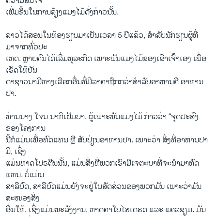
ຄວາມສົນໃຈ
ເພີ່ມຂຶ້ນໃນການລ້ຽງແມງໄມ້ດັ່ງກ່າວນັ້ນ.
ລາວໄດ້ສອນໃນຫ້ອງຮຽນມາເປັນເວລາ 5 ປີແລ້ວ, ສຳລັບນັກຮຽນຜູ້ທີ່
ມາຈາກທົ່ວປະ
ເທດ. ຫຼາຍຄົນໄດ້ເລີ່ມທຸລະກິດ ເພາະພັນແມງໄມ້ຂອງເຂົາເຈົ້າເອງ ເພື່ອ
ເຮັດໃຫ້ບັນ
ດາຊາວນາມີທາງເລືອກອື່ນທີ່ມີລາຄາຖືກກວ່າສຳລັບອາຫານຄື ອາຫານ
ປາ.
ທ່ານນາງ ໂຈນ ນາກີເຢັມບາ, ຜູ້ເພາະພັນແມງໄມ້ ກ່າວວ່າ “ຈຸດປະສົງ
ຂອງໂຄງການ
ນີ້ກໍແມ່ນເພື່ອທົດແທນ ຫຼື ສັບປ່ຽນອາຫານປາ. ເພາະວ່າ ສິ່ງທີ່ອາຫານປາ
ມີ, ເຊິ່ງ
ແມ່ນທາດໂປຣຕີນນັ້ນ, ແມ່ນສິ່ງທີ່ພວກເຮົາມີເຈຕະນາທີ່ຈະນຳມາທົດ
ແທນ, ບໍ່ແມ່ນ
ສາລີບົດ, ສາລີບົດແມ່ນຍັງຈະຢູ່ໃນສັດສ່ວນຂອງພວກມັນ ເພາະວ່າມັນ
ສະໜອງສິ່ງ
ອື່ນໃຫ້, ເຊິ່ງແມ່ນພະລັງງານ, ທາດຄາໂບໄຮເດຣດ ແລະ ແຄລຊຽມ. ມັນ