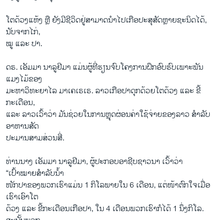
ໂຕດ້ວງແຫ້ງ ຫຼື ຍັງມີຊີວິດຢູ່ສາມາດນຳໄປເກືອປະສຸສັດຫຼາຍຊະນິດໄດ້,
ນັບຈາກໄກ່,
ໝູ ແລະ ປາ.
ດຣ. ເອັມມາ ນາລູຢີມາ ແມ່ນຜູ້ທີ່ຮຽນຈົບໂຄງການຝຶກອົບຮົບເພາະພັນ
ແມງໄມ້ຂອງ
ມະຫາວິທະຍາໄລ ມາເຄເຣເຣ. ລາວເກືອປາດຸກດ້ວຍໂຕດ້ວງ ແລະ ຂີ້
ກະເດືອນ,
ແລະ ລາວເວົ້າວ່າ ມັນຊ່ວຍໃນການຫຼຸດຜ່ອນຄ່າໃຊ້ຈ່າຍຂອງລາວ ສຳລັບ
ອາຫານສັດ
ປະມານສາມສ່ວນສີ່.
ທ່ານນາງ ເອັມມາ ນາລູຢີມາ, ຜູ້ປະກອບອາຊີບຊາວນາ ເວົ້າວ່າ
“ເປົ້າໝາຍສຳລັບນໍ້າ
ໜັກປາຂອງພວກເຮົາແມ່ນ 1 ກິໂລພາຍໃນ 6 ເດືອນ, ແຕ່ໜ້າຕົກໃຈເມື່ອ
ເຮົາເອົາໂຕ
ດ້ວງ ແລະ ຂີ້ກະເດືອນເກືອປາ, ໃນ 4 ເດືອນພວກເຮົາກໍໄດ້ 1 ນຶ່ງກິໂລ.