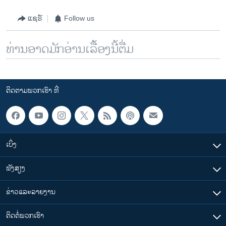
ແຊຣ໌
Follow us
ທ່ານອາດມັກອ່ານເລື້ອງນີ້ຕື່ມ
ຕິດຕາມພວກເຮົາ ທີ່
ເບິ່ງ
ຟັງສຽງ
ຂ່າວແລະລາຍງານ
ຕິດຕໍ່ພວກເຮົາ