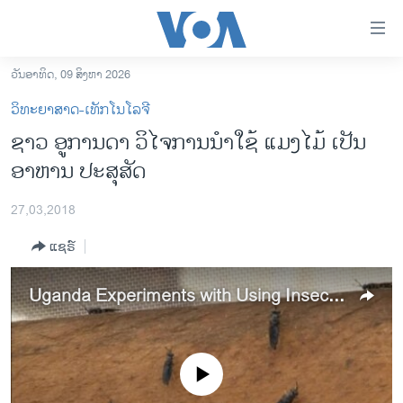
ລິ້ງ
ສຳຫລັບ
ເຂົ້າ
ວັນອາທິດ, 09 ສິງຫາ 2026
ຫາ
ໂຮມເພຈ
ວິທະຍາສາດ-ເທັກໂນໂລຈີ
ຂ້າມ
ລາວ
ຊາວ ອູການດາ ວິໄຈການນຳໃຊ້ ແມງໄມ້ ເປັນ
ຂ້າມ
ອາເມຣິກາ
ອາຫານ ປະສຸສັດ
ຂ້າມ
ໄປ
ການເລືອກຕັ້ງ ປະທານາທີບໍດີ ສະຫະລັດ 2024
ຫາ
27,03,2018
ຂ່າວ​ຈີນ
ຊອກ
ແຊຣ໌
ຄົ້ນ
ໂລກ
ເອເຊຍ
Uganda Experiments with Using Insects for Livestock Feed
ອິດສະຫຼະພາບດ້ານການຂ່າວ
ຊີວິດຊາວລາວ
No media source currently available
ຊຸມຊົນຊາວລາວ