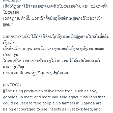
ສະນັ້ນພວກ
ເຮົາໄດ້ຫຼຸດຄ່າໃຊ້ຈ່າຍຂອງການຜະລິດໃນແງ່ຂອງເງິນ ແລະ ແມ່ນກະທັ້ງ
ໃນແງ່ຂອງ
ເວລາຫຼາຍ. ດັ່ງນັ້ນ ພວກເຮົາຈຶ່ງບັນລຸນໍ້າໜັກຕະຫຼາດໄດ້ໄວລ່ວງໜ້າ
ຫຼາຍ.”
ນອກຈາກການເຮັດໃຫ້ຄ່າໃຊ້ຈ່າຍຖືກລົງ ແລະ ມີແຫຼ່ງສານໂປຣຕີນທີ່ໝັ້ນ
ຄົງກວ່າ
ເກົ່າສຳລັບພວກຊາວນາແລ້ວ, ລາຍງານສະບັບນຶ່ງຂອງອົງການສະຫະ
ປະຊາຊາດ
ໄດ້ສະເໜີວ່າ ການເພາະພັນແມງໄມ້ ສາ ມາດໃຫ້ຜົນປະໂຫຍດ ແກ່
ສະມາຊິກທີ່ທຸກ
ຍາກ ແລະ ມີຄວາມສ່ຽງທີ່ສຸດຂອງສັງຄົມດ້ວຍ.
((INTRO))
[[The rising production of livestock feed, such as soy,
gobbles up more and more valuable agricultural land that
could be used to feed people.So farmers in Uganda are
being encouraged to use insects as livestock feed, and