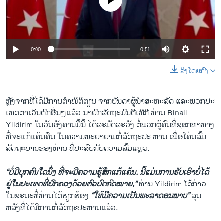
No media source currently available
ວິທະຍາສາດ-ເທັກໂນໂລຈີ
ທຸລະກິດ
ພາສາອັງກິດ
0:00
0:51
ວີດີໂອ
ລິງໂດຍກົງ
ສຽງ
ລາຍການກະຈາຍສຽງ
ຫຼັງ​ຈາກ​ທີ່​ໄດ້​ມີ​ການ​ຕຳ​ໜິຕິຕຽນ ຈາກບັນດາຜູ້ນຳ​ສະຫະລັດ ​ແລະ​ພວກ​ປະ​
ຕິດຕາມພວກເຮົາ ທີ່
ເທດ​ຕາ​ເວັນ​ຕົກ​ອື່ນໆ​ແລ້ວ ນາຍົກລັດຖະມົນຕີ​ເທີ​ກີ ທ່ານ Binali
ລາຍງານ
Yildirim ​ໃນ​ວັນ​ອັງຄານມື້ນີ້ ​ໄດ້​ລະມັດ​ລະວັງ ຕໍ່​ພວກ​ຜູ້​ຄົນ​ທີ່​ຊອກ​ຫາ​ທາງ​
ທີ່​ຈະ​ແກ້​ແຄ້ນ​ຄືນ ​ໃນຄວາມ​ພະຍາຍາມ​ກໍ່​ລັດຖະປະ ຫານ ເພື່ອ​ໂຄ່ນ​ລົ້ມ​
ລັດຖະບານ​ຂອງ​ທ່ານ ທີ່ປະສົບ​ກັບ​ຄວາມ​ລົ້ມ​ແຫຼວ​.
ພາສາຕ່າງໆ
“ບໍ່​ມີ​ບຸກຄົນ​ໃດ​ນຶ່ງ ທີ່​ຈະ​ມີ​ຄວາມ​ຮູ້ສຶກ​ແກ້​ແຄ້ນ. ນີ້​ແມ່ນ​ການ​ຮັບ​ເອົາ​ບໍ່​ໄດ້
ຢູ່​ໃນ​ປະ​ເທດທີ່​ປົກຄອງ​ດ້ວຍ​ຕົວ​ບົດ​ກົດໝາຍ,”
ທ່ານ Yildirim ​ໄດ້​ກ່າວ ​
ໃນ​ຂະນະ​ທີ່​ທ່ານໄດ້​ຮຽກຮ້ອງ​
“ໃຫ້​ມີ​ຄວາ​ມເ​ປັນພະລາ​ດອນພາບ”
ລຸນ​
ຫລັງ​ທີ່​ໄດ້​ມີ​ການກໍ່​ລັດຖະປະຫານ​ແລ້ວ.