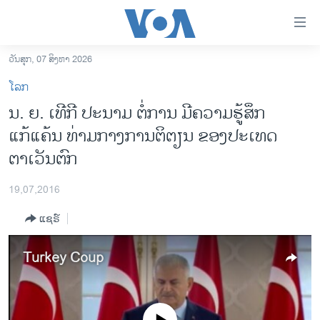
ລິ້ງ
ສຳຫລັບ
ເຂົ້າ
ວັນສຸກ, 07 ສິງຫາ 2026
ຫາ
ໂຮມເພຈ
ໂລກ
ຂ້າມ
ລາວ
ນ. ຍ. ເທີ​ກີ ປະນາມ ຕໍ່ການ ມີຄວາມຮູ້ສຶກ
ຂ້າມ
ອາເມຣິກາ
ແກ້ແຄ້ນ ທ່າມກາງການຕິຕຽນ ຂອງປະເທດ
ຂ້າມ
ໄປ
ການເລືອກຕັ້ງ ປະທານາທີບໍດີ ສະຫະລັດ 2024
ຕາເວັນຕົກ
ຫາ
ຂ່າວ​ຈີນ
ຊອກ
19,07,2016
ຄົ້ນ
ໂລກ
ແຊຣ໌
ເອເຊຍ
ອິດສະຫຼະພາບດ້ານການຂ່າວ
Turkey Coup
ຊີວິດຊາວລາວ
ຊຸມຊົນຊາວລາວ