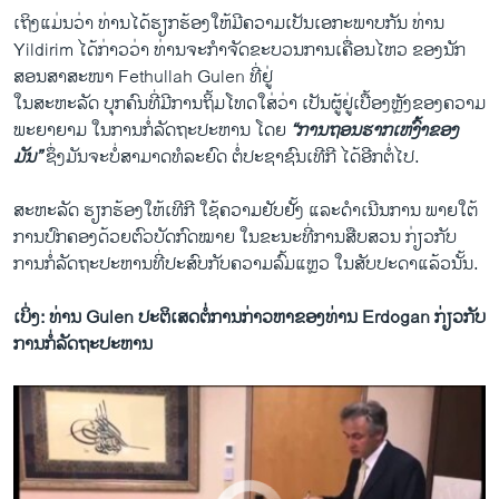
​ເຖິງ​ແມ່ນ​ວ່າ ທ່ານ​ໄດ້​ຮຽກຮ້ອງໃຫ້​ມີ​ຄວາ​ມ​ເປັນ​ເອກະ​ພາບ​ກັນ ທ່ານ
Yildirim ​ໄດ້​ກ່າວ​ວ່າ ທ່ານ​ຈະ​ກຳຈັດ​ຂະ​ບວນການ​ເຄື່ອນ​ໄຫວ ຂອງ​ນັກ​
ສອນ​ສາສະໜາ Fethullah Gulen ທີ່​ຢູ່
​ໃນ​ສະຫະລັດ ບຸກຄົນ​ທີ່​ມີ​ການຖິ້ມ​ໂທດ​ໃສ່​ວ່າ ​ເປັນຜູ້​ຢູ່​ເບື້ອງຫຼັງຂອງຄວາມ​
ພະຍາຍາມ​ ​ໃນການ​ກໍ່​ລັດຖະປະຫານ​ ​ໂດຍ
“ການ​ຖອນຮາກ​ເຫງົ້າ​ຂອງ​
ມັນ”
ຊຶ່ງ​ມັນ​ຈະ​ບໍ່​ສາມາດທໍລະ​ຍົດ ຕໍ່​ປະຊາຊົນ​ເທີ​ກີ ​ໄດ້ອີກ​ຕໍ່​ໄປ.
Muslim Cleric Gulen Denies Erdogan Claims of Coup Involvement
EMBED
SHARE
by
ສຽງອາເມຣິກາ ວີໂອເອລາວ
ສະຫະລັດ ຮຽກຮ້ອງໃຫ້​ເທີ​ກີ ໃຊ້​ຄວາມ​ຢັບຢັ້ງ ​ແລະ​ດຳ​ເນີນ​ການ ພາຍ​ໃຕ້​
ການ​ປົກຄອງ​ດ້ວຍ​ຕົວ​ບັດກົດໝາຍ ​ໃນ​ຂະນະ​ທີ່​ການ​ສືບສວນ ກ່ຽວ​ກັບ​
ການ​ກໍ່​ລັດຖະປະຫານ​ທີ່​ປະສົບກັບ​ຄວາມ​ລົ້ມແຫຼວ​ ​ໃນ​ສັບປະດາ​ແລ້ວນັ້ນ.
ເບິ່ງ: ທ່ານ
Gulen ປະຕິເສດຕໍ່ການກ່າວຫາຂອງທ່ານ Erdogan ກ່ຽວກັບ
ການກໍ່ລັດຖະປະຫານ