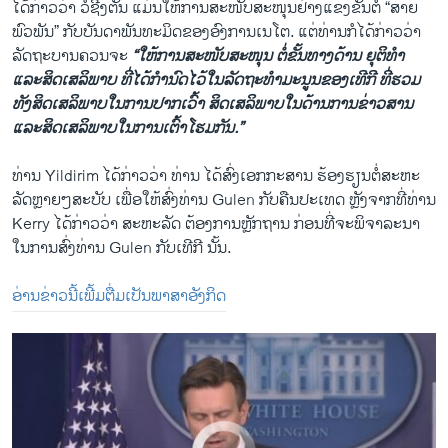
ໄດ້​ກ່າວ​ວ່າ ວໍ​ຊີງ​ຕັນ ​ແມ່ນ​ໃຫ້​ການ​ສະໜັບສະໜຸນ​ຢ່າງ​ແຂງ​ຂັນຕໍ່ “ສາຍ​
ພົວພັນ” ກັບ​ບັນດາ​ພັນທະ​ມິດ​ຂອງອົງການ​ເນ​ໂຕ. ​ແຕ່​ທ່ານກໍ​ໄດ້​ກ່າວ​ວ່າ
ລັດຖະບານ​ຄວນ​ຈະ
“​ໃຫ້ການ​ສະໜັບສະໜຸນ ຕໍ່ຂັ້ນທາງດ້ານ ​ຍຸຕິ​ທຳ ​
ແລະ​ສິດ​ເສ​ລິ​ພາບ ທີ່​ໄດ້​ກຳນົດ​ໄວ້ໃນ​ລັດຖະທຳ​ມະນູນ​ຂອງ​ເທີ​ກີ ທີ່​ຮວມ
ທັງສິດ​ເສລິ​ພາບ​ໃນ​ການ​ປາກ​ເວົ້າ ສິດ​ເສ​ລິພາບ​ໃນດ້ານ​ການ​ຂ່າວສານ ​
Josh Earnest Condemns Turkey Coup
ແລະສິດ​ເສ​ລິພາບ​ໃນ​ການ​ເຕົ້າ​ໂຮມ​ກັນ.”
EMBED
SHARE
by
ສຽງອາເມຣິກາ ວີໂອເອລາວ
ທ່ານ Yildirim ​ໄດ້​ກ່າວ​ວ່າ ທ່ານ ​ໄດ້ສົ່ງ​ເອກ​ກະສາ​ນ ຮ້ອງ​ຮຽນຕໍ່ສະຫະ
ລັດຫຼາຍໆ​ສະບັບ ເພື່ອໃຫ້ສົ່ງ​ທ່ານ Gulen ກັບຄືນປະ​ເທດ ຫຼັງ​ຈາກ​ທີ່​ທ່ານ
Kerry ​ໄດ້​ກ່າວ​ວ່າ ສະຫະລັດ ຕ້ອງການ​ຫຼັກ​ຖານ ກ່ອນ​ທີ່​ຈະ​ພິຈາລະນາ​ ​
ໃນ​ການສົ່ງ​ທ່ານ Gulen ກັບ​ເທີ​ກີ ນັ້ນ.
ອ່ານ​ຂ່າວ​ນີ້​ເພີ້​ມຕື່ມ​ເປັນ​ພາສາ​ອັງກິດ
No media source currently available