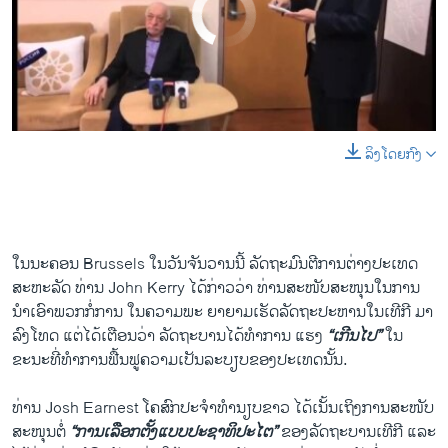
No media source currently available
ລິງໂດຍກົງ
0:00
0:17:24
EMBED
SHARE
ໃນ​ນະຄອນ Brussels ​ໃນ​ວັນ​ຈັນ​ວານ​ນີ້ ລັດຖະມົນຕີ​ການ​ຕ່າງປະ​ເທດ​
ສະຫະລັດ ທ່ານ John Kerry ​ໄດ້​ກ່າວ​ວ່າ ທ່ານ​ສະໜັບສະໜຸນໃນ​ການ​
ນຳເອົາພວກກໍ່​ການ ໃນ​ຄວາມ​ພະ ຍາຍາມ​ເຮັດ​ລັດຖະປະຫານ​ໃນ​ເທີ​ກີ ມາ
ລົງ​ໂທດ ​ແຕ່​ໄດ້​ເຕືອນວ່າ ລັດຖະບານ​ໄດ້​ທຳ​ການ​ ແຮງ
“​ເກີນ​ໄປ”
​ໃນ​
ຂະນະ​ທີ່​ທຳ​ການ​ຟື້ນຟູ​ຄວາມ​ເປັນ​ລະບຽບ​ຂອງປະ​ເທດນັ້ນ.
​ທ່ານ Josh Earnest ​ໂຄສົກປະຈຳ​ທຳນຽບຂາວ ​ໄດ້​ເນັ້ນ​ເຖິງ​ການ​ສະໜັບ
ສະໜຸນ​ຕໍ່
“ການ​ເລືອກ​ຕັ້ງ​ແບບ​ປະຊາທິປະ​ໄຕ​”
ຂອງລັດຖະບານ​ເທີ​ກີ ​ແລະ​