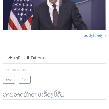
ລິງໂດຍກົງ
0:00
0:00:30
EMBED
SHARE
ແຊຣ໌
Follow us
This item is part of
ຂ່າວ
ໂລກ
ທ່ານອາດມັກອ່ານເລື້ອງນີ້ຕື່ມ