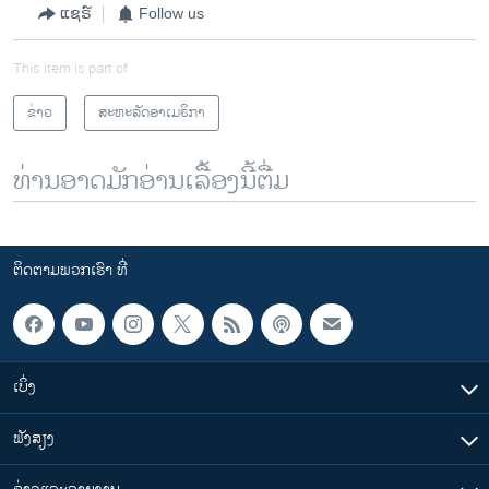
ແຊຣ໌
Follow us
This item is part of
ຂ່າວ
ສະຫະລັດອາເມຣິກາ
ທ່ານອາດມັກອ່ານເລື້ອງນີ້ຕື່ມ
ຕິດຕາມພວກເຮົາ ທີ່
ເບິ່ງ
ຟັງສຽງ