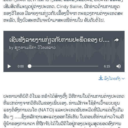
ເສີມ​ສິດ​ທິ​ມະ​ນຸດ​ຢູ່​ຕ່າງ​ປະ​ເທດ. Cindy Saine, ນັກ​ຂ່າວດ້ານ​ການ​ທູດ​
ຂອງວີ​ໂອ​ເອ​ ມີ​ລາຍ​ງານ​ກ່ຽວ​ກັບ​ເລື້ອງນີ້​ຈາກ ກະ​ຊວງ​ການ​ຕ່າ​ງະ​ເທດ​ສະ​
ຫະ​ລັດ, ຊຶ່ງ​ບົວ​ສະ​ຫວັນ​ຈະ​ນຳ​ມາ​ສະ​ເໜີ​ທ່ານ​ໃນ ອັນ​ດັບ​ຕໍ່​ໄປ.
ເຊີນ​ຟັງລາຍ​ງານ​ກ່ຽວ​ກັບ​ການ​ປະ​ພຶດ​ຂອງ ປ. ທ​ຣຳ ສະ​ແດງ​ອອກ ຕໍ່ບັນ​ດາ​ຜູ້​ນຳ​ໂລກຄົນ​ອື່ນໆ
by
ສຽງອາເມຣິກາ ວີໂອເອລາວ
No media source currently available
0:00
6:15
ລິງໂດຍກົງ
ປະ​ທາ​ນາ​ທິ​ບໍ​ດີ ດໍ​ໂນ​ລ ທ​ຣຳໄດ້ສ້າງຕັ້ງ ວິ​ທີ​ການ​ໃນ​ດ້ານ​ການ​ຕ່າງ​ປະ​ເທດ
ທີ່​ແປກ​ຕ່າງ​ຈາກວິ​ທີ​ເດີມຂອງເພິ່ນ​ເອງ. ທ່ານ​ມັກ​ຈະ​ໃຊ້​ຄຳ​ເວົ້າ​ແບບ​ຮຸນ​
ແຮງ​ຕໍ່ອົງ​ການເນ​ໂຕ (NATO) ແລະ​ປະ​ເທດ​ພັນ​ທະ​ມິດທີ່​ມີ​ມາ​ແຕ່ດັ້ງ​ເດີມ​
ອື່​ນ ໆ …..ຊຶ່ງ​ຫລັກຖານ​ສະ​ແດງ​ອອກ​ໃຫ້ເຫັນ ​ໃນ​ຕອນ​ທີ່​ທ່ານ​ກ່າວໂຈມ​ຕີ
ຜູ້​ນຳ​ຂອງ​ກາ​ນາ​ດາ​ ​ທີ່​ຖືກ​ຈັບ​ໄດ້​ໃນ​ວີ​ດິ​ໂອ​ຢູ່ກອງ​ປະ​ຊຸມ​ສຸດຍອດ​ອົງ​ການ​