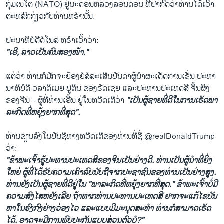
ກຸ່ມເນ​ໂຕ (NATO) ຢູ່​ນະ​ຄອນ​ຫລວງລອນດອນ ທີ່​ປາ​ກົດ​ວ່າທ່ານໄດ້​ເວົ້າ​
ຕະ​ຫລົກ​ກ່ຽວ​ກັບ​ທ່ານ​ທ​ຣຳນັ້ນ.
​ປະ​ນາ​ທິ​ບໍ​ດີດໍ​ໂນ​ລ ທ​ຣຳ​ເວົ້າ​ວ່າ:
"ເອີ, ລາ​ວ​ເປັນ​ຄົນ​ສອງ​ໜ້າ."
ແຕ່​ວ່າ ທ່ານ​ກໍ​ມັກ​ຈະ​ຍ້ອງ​ຍໍ​ສໍ​ລະ​ເສີນ​ບັນ​ດາ​ຜູ້​ນຳ​ຜະ​ເດັດ​ການເຊັ່ນ ປະ​ທາ​
ນາ​ທິ​ບໍ​ດີ ວ​ລາ​ດິ​ເມຍ ປູ​ຕິນ ​ຂອງ​ຣັດ​ເຊຍ ແລະປະ​ທານ​ປະ​ເທດ​ສີ ຈິ້ນ​ຜິງ ​
ຂອງ​ຈີນ --ຜູ້​ທີ່​ທ່ານ​ເອີ້ນ ຢູ່ໃນ​ທວີດ​ເຕີ​ວ່າ
"ເປັນຜູ້​ຊາຍ​ທີ່​ດີ​ໃນ​ການ​ເຮັດພາ​
ລະ​ກິດທີ່​ຫຍຸ້ງ​ຍາກທີ່​ສຸດ".
ທ່ານ​ຂຽນ​ລົງໃນ​ບັນ​ຊີ​ທາງ​ທວີດ​ເຕີ​ຂອງ​ທ່ານທີ່​ຊື່ @realDonaldTrump
ວ່າ​:
"ຂ້າ​ພະ​ເຈົ້າ​ຮູ້ປະ​ທານ​ປະ​ເທດ​ສີ​ຂອງ​ຈີນເປັນ​ຢ່າງ​ດີ. ທ່ານ​ເປັນ​ຜູ້​ນຳ​ທີ່​ຍິ່ງ​
ໃຫຍ່ ຜູ້​ທີ່​ໄດ້​ຮັບ​ຄວາມ​ເຄົາ​ລົບ​ນັບ​ຖື​ຈາກ​ປະ​ຊາ​ຊົນ​ຂອງ​ທ່ານ​ເປັນ​ຢ່າງສູງ.
ທ່ານ​ຍັງ​ເປັນຜູ້​ຊາຍ​ທີ່​ດີຢູ່​ໃນ​ "ພາ​ລະ​ກິດ​ທີ່​ຫຍຸ້ງ​ຍາກທີ່​ສຸດ." ຂ້າ​ພະ​ເຈົ້າ​ບໍ່​ມີ​
ຄວາມ​ສົງ​ໄສ​ຫຍັງເລີຍ ຖ້າ​ຫາກທ່ານປະ​ທານ​ປະ​ເທດ​ສີ ຢາກ​ຈະ​ແກ້​ໄຂ​ບັນ​
ຫາ​ໃນ​ຮົງ​ກົງ​ຢ່າງວ່ອງ​ໄວ ແລະ​ແບບ​ມີ​ມະ​ນຸດ​ສະ​ທຳ ທ່ານກໍ​ສາ​ມາດ​ເຮັດ​
ໄດ້​. ອາດ​ຈະ​ມີ​ການ​ພົບ​ປະ​ກັນ​ແບບ​ສ່ວນ​ຕົວ​ບໍ?"