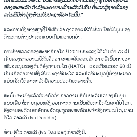
ເຮັດ​ແນວນັ້ນ ຫລາຍ. ບັນ​ຫາ​ຂອງ​ມັນ​ກໍ​ຄື​ວ່າ ຄົນ​ອື່ນໆ ຢູ່​ໃນ​ລັດ​ຖະ​ບານ
ຂອງ​ສະ​ຫະ​ລັດ ກຳ​ລັງ​ພະ​ຍາ​ຍາມ​ທີ່​ຈະ​ຜັກ​ດັນ​ຄືນ ​ຕໍ່​ພວກ​ຜູ້​ຊາຍ​ທີ່​ແຂງ​
ແກ່ນ​ທີ່​ມີ​ທ່າ​ອ່ຽງ​ຕ້ານ​ກັບ​ປະ​ຊາ​ທິ​ປະ​ໄຕນັ້ນ​."
ແລະ​ການ​ຢັ່ງ​ຫາງ​ສຽງ​ຊີ້​ໃຫ້​ເຫັນ​ວ່າ ຊາວ​ອາ​ເມ​ຣິ​ກັນ​ສ່ວນ​ໃຫ​ຍ່ມີ​ມຸມມອງ
ດ້ານ​ການ​ຕ່າງ​ປະ​ເທດ​ແບບ​ເດີມຫລາຍກວ່າ.
ການ​ສຳ​ຫລວດ​ຂອງ​ສະ​ພາ​ຊີ​ຄາ​ໂກ ປີ 2019 ສະ​ແດງ​ໃຫ້​ເຫັນ​ວ່າ 78 ເປີ​
ເຊັນ​ຂອງ​ຊາວ​ອາ​ເມ​ຣິ​ກັນຄິດ​ວ່າ ສະ​ຫະ​ລັດ​ຄວນ​ຮັກ​ສາ ຫລື​ເພີ້ມ​ການ​ສະ​
ໜັບ​ສະ​ໜຸນຂອງ​ຕົນຕໍ່​ອົງ​ການ​ເນ​ໂຕ (NATO) - ແລະ​ເກືອບ​ຮອດ 60 ເປີ​
ເຊັນ​ເຊື່ອ​ວ່າ ການ​ສົ່ງ​ເສີມ​ປະ​ຊາ​ທິ​ປະ​ໄຕ ແລະ​ສິດ​ທິ​ມະ​ນຸດ​ຢູ່​ຕ່າງ​ປະ​ເທດ
ແມ່ນເຮັດ​ໃຫ້​ສະ​ຫະ​ລັດ​ມີ​ຄວາມ​ປອດ​ໄພ​ຫລາຍ​ຂຶ້ນ.
ສະ​ນັ້ນ ຈະ​ເບິ່ງແລ້ວ​ກໍ​ປາ​ກົດ​ວ່າ ຊາວ​ອາ​ເມ​ຣິ​ກັນ​ປະ​ຕິ​ເສດຢ່າງສົມ​ບູນ​
ແບບ​ເລີຍ ​ຕໍ່​ການ​ຖອຍ​ຫລັງ​ອອກ​ຈາກ​ການ​ເປັນ​ພັນ​ທະ​ມິດ​ໃນ​ລະ​ດັບ​ໂລກ,
ອີງ​ຕາມ​ອະ​ດີດ​ເອກ​ອັກ​ຄະ​ລັດ​ຖະ​ທູດ​ສະ​ຫະ​ລັດປະ​ຈຳ​ອົງ​ການເນ​ໂຕ, ທ່ານ
ອີ​ໂວ ດາ​ລ​ເດີ (Ivo Daalder).
ທ່ານ ອີ​ໂວ ດາ​ລ​ເດີ (Ivo Daalder) ກ່າວ​ດັ່ງ​ນີ້.