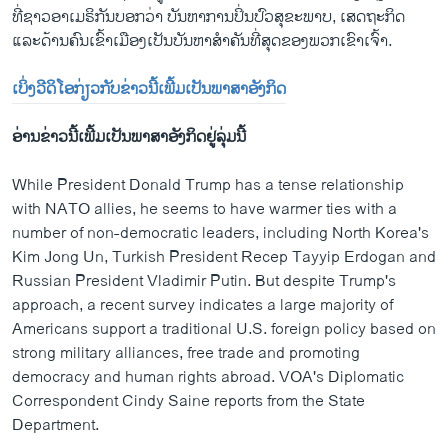
ທີ່ຊາວ​ອາ​ເມ​ຣິ​ກັນບອກວ່າ ບັນ​ຫາ​ການ​ປິ່ນ​ປົວ​ສຸ​ຂະ​ພາບ, ເສດ​ຖະ​ກິດ
ແລະ​ດ້ານ​ຄົນ​ເຂົ້າ​ເມືອງເປັນ​ບັນ​ຫາ​ສຳ​ຄັນ​ທີ່​ສຸດ​ຂອງ​ພວກ​ເຂົາ​ເຈົ້າ.
ເບິ່ງວີ​ດິ​ໂອ​ກ່ຽວ​ກັບ​ຂ່າວນີ້​ເພີ້ມ​ເປັນ​ພາ​ສາ​ອັງ​ກິດ
ອ່ານ​ຂ່າວນີ້​ເພີ້ມ​ເປັນ​ພາ​ສາ​ອັງ​ກິດຢູ່​ລຸ່ມນີ້
While President Donald Trump has a tense relationship
with NATO allies, he seems to have warmer ties with a
number of non-democratic leaders, including North Korea's
Kim Jong Un, Turkish President Recep Tayyip Erdogan and
Russian President Vladimir Putin. But despite Trump's
approach, a recent survey indicates a large majority of
Americans support a traditional U.S. foreign policy based on
strong military alliances, free trade and promoting
democracy and human rights abroad. VOA's Diplomatic
Correspondent Cindy Saine reports from the State
Department.