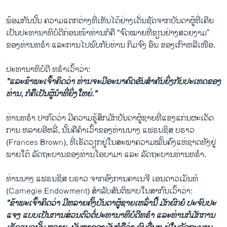
ພ້ອມ​ກັນນັ້ນ ​ຄວາມ​ແຕກ​ຕ່າງ​ທີ່​ເຫັນ​ໄດ້ຢ່າງ​ເດັ່ນຊັດ​ຈາກ​ບັນ​ດາ​ຜູ້​ທີ່​ເຄີຍ​
ເປັນ​ປະ​ທາ​ນາ​ທິ​ບໍ​ດີ​ກ່ອນ​ໜ້າ​ທ່ານກໍຄື “ຈົດ​ໝາຍ​ທີ່​ຂຽນ​ຢ່າງ​ສວຍ​ງາມ”
ຂອງ​ທ່ານ​ທ​ຣຳ ແລະ​ການ​ໄປ​ພົບ​ກັບທ່ານ ກິມ​ຈົງ ອຶນ​ ຂອງເກົາ​ຫລີ​ເໜືອ.
ປະ​ທາ​ນາ​ທິ​ບໍ​ດີ ທ​ຣຳ​ເວົ້າ​ວ່າ:
"ແລະ​ຂ້າ​ພະ​ເຈົ້າ​ຄິດ​ວ່າ ທ່ານ​ຈະ​ມີ​ອະ​ນາ​ຄົດ​ອັນ​ສຳ​ຄັນ​ຍິ່ງ​ກັບ​ປະ​ເທດ​ຂອງ​
ທ່ານ, ກໍ​ຄື​ເປັນ​ຜູ້​ນຳ​ທີ່​ຍິ່ງ​ໃຫຍ່."
ທ່ານ​ທ​ຣຳ ປາ​ກົດ​ວ່າ​ ມີຄວາມ​ຮູ້​ສຶກ​ມັກ​ບັນ​ດາ​ຜູ້​ຊາຍ​ທີ່ແຂງ​ແກ່ນ​ຜະ​ເດັດ​
ການ ຫລາຍ​ອີ​ຫລີ່, ນັ້ນ​ຄື​ຄຳ​ເວົ້າ​ຂອງທ່ານນາງ ແຟ​ຣນ​ຊິ​ສ ບ​ຣາວ
(Frances Brown), ທີ່​ເຮັດ​ວຽກ​ຢູ່​ໃນສະ​ພາ​ຄ​ວາມ​ໝັ້ນ​ຄົງ​ແຫ່​ຊາດ​ທັງຢູ່​
ພາຍ​ໃຕ້ ລັດ​ຖະ​ບານ​ຂອງທ່ານ​ໂອ​ບາ​ມາ ແລະ ລັດ​ຖະ​ບານທ່ານທ​ຣຳ.
ທ່ານນາງ ແຟ​ຣນ​ຊິ​ສ ບ​ຣາວ ຈາກ​ອົງ​ການຄາ​ເນ​ຈີ ເອນ​ດາວ​ເມັນ​ທ໌
(Carnegie Endowment) ສຳ​ລັບ​ສັນ​ຕິ​ພາບ​ໃນ​ສາ​ກົນເວົ້າ​ວ່າ:
"ຂ້າ​ພະ​ເຈົ້າ​ຄິດ​ວ່າ ມີ​ຫລາຍ​ຄັ້ງ​ບັນ​ດາ​ຜູ້​ຊາຍ​ເຫລົ່າ​ນີ້ ມັກ​ຍົກ​ຍໍ ປະ​ຈົບ​ປະ​
ແຈງ ແບບ​ເປັນ​ການສ່ວນ​ຕົວ​ຕໍ່​ປະ​ທາ​ນາ​ທິ​ບໍ​ດີ​ທ​ຣຳ ແລະ​ທ່ານ​ກໍ​ມັກ​ການ​