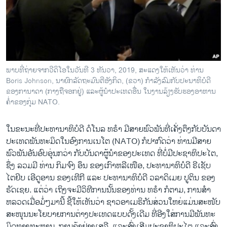
ວິທະຍາສາດ-ເທັກໂນໂລຈີ
ທຸລະກິດ
ພາສາອັງກິດ
ວີດີໂອ
ພາບ​ທີ່​ຖ່າຍ​ຈາກວີ​ດິ​ໂອ​ໃນ​ວັນ​ທີ 3 ທັນ​ວາ, 2019, ສະ​ແດງ​ໃຫ້​ເຫັນ​ວ່າ ທ່ານ
ສຽງ
Boris Johnson, ນາ​ຍົກ​ລັດ​ຖະ​ມົນ​ຕີ​ອັງ​ກິດ, (ຂວາ) ກຳ​ລັງ​ລົມ​ກັບ​ປະ​ນາ​ທິ​ບໍ​ດີ
ຂອງ​ກາ​ນາ​ດາ (ກາງ​ຖື​ຈອກ​ຢູ່) ແລະ​ຜູ້​ນຳປະ​ເທດ​ອື່ນ ໃນ​ງານ​ລ້ຽງ​ຮັບ​ຮອງ​ອາ​ຫານ​
ລາຍການກະຈາຍສຽງ
ຄ່ຳ​ຂອງກຸ່ມ NATO.
ຕິດຕາມພວກເຮົາ ທີ່
ລາຍງານ
ໃນ​ຂະ​ນະ​ທີ່ປະ​ທາ​ນາ​ທິ​ບໍ​ດີ ດໍ​ໂນ​ລ ທ​ຣຳ ​ມີ​ສາຍ​ພົວ​ພັນ​ທີ່​ເຄັ່ງ​ຕຶງ​ກັບ​ບັນ​ດາ​
ປະ​ເທດ​ພັນ​ທະ​ມິດ​ໃນ​ອົງ​ການ​ເນ​ໂຕ (NATO) ກໍ​ປາ​ກົດ​ວ່າ ທ່ານມີ​ສາຍ​
ພົວ​ພັນ​ອັນ​ອົບ​ອຸ່ນກວ່າ​ ກັບ​ບັນ​ດາ​ຜູ້​ນຳ​ຂອງ​ປະ​ເທດ ​ທີ່ບໍ່​ມີ​ປະ​ຊາ​ທິ​ປະ​ໄຕ,
ພາສາຕ່າງໆ
ຊຶ່ງ ລວມ​ມີ ທ່ານ ກິມ​ຈົງ ອຶນ​ ຂອງເກົາ​ຫລີ​ເໜືອ, ປະ​ທາ​ນາ​ທິ​ບໍ​ດີ ຣີ​ເຊັບ
ໄຕ​ຢິບ ເອີດູ​ອານ ຂອງ​ເທີ​ກີ ແລະ ປະ​ທາ​ນາ​ທິ​ບໍ​ດີ ວ​ລາ​ດິ​ເມຍ ປູ​ຕິນ​ ຂອງ​
ຣັດ​ເຊຍ. ແຕ່​ວ່າ ເຖິງ​ຈະ​ມີ​ວິ​ທີ​ການນັ້ນ​ຂອງ​ທ່ານ ທ​ຣຳ ກໍຕາມ, ການ​ສຳ​
ຫລວດ​ເມື່ອມໍ່ໆ​ມານີ້ ຊີ້​ໃຫ້​ເຫັນ​ວ່າ ຊາວ​ອາ​ເມ​ຣິ​ກັນ​ສ່ວນ​ໃຫ​ຍ່ແມ່ນສະ​ໜັບ​
ສະ​ໜຸນ​ນະ​ໂຍ​ບາຍ​ການ​ຕ່າງ​ປະ​ເທດ​ແບບດັ້ງ​ເດີມ ທີ່​ອີງ​ໃສ່​ການ​ມີ​ພັນ​ທະ​
ມິດ​ທາງ​ທະ​ຫານ, ການ​ຄ້າ​ຢ່າງ​ເສ​ລີ, ແລະສົ່ງ​ເສີມ​ປະ​ຊາ​ທິ​ປະ​ໄຕ ແລະສົ່ງ​