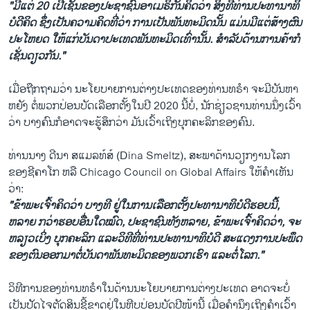
"ມີ​ແຕ່ 20 ເປີ​ເຊັນ​ຂອງ​ປະ​ຊາ​ຊົນ​ອາ​ເມ​ຣິ​ກັນຄິດ​ວ່າ ສິ່ງ​ທີ່​ທ່ານ​ປະ​ທາ​ນາ​ທິ​
ບໍ​ດີ​ຄິດ ຊຶ່ງເປັນ​ຄວາມ​ຄິດທີ່​ວ່າ ການ​ເປັນ​ພັນ​ທະ​ມິດນັ້ນ ແມ່ນ​ມີ​ແຕ່ສ້າງຜົນ​
ປະ​ໂຫຍດ ໃຫ້ແກ່ບັນ​ດາ​ປະ​ເທດ​ພັນ​ທະ​ມິດ​ເທົ່າ​ນັ້ນ. ສຳ​ລັບ​ດ້ານການ​ຄ້າ​ກໍ​
ເຊັ່ນ​ດຽວກັນ."
​ເມື່ອ​ຖືກ​ຖາມ​ວ່າ ນະ​ໂຍ​ບາຍ​ການ​ຕ່າງ​ປະ​ເທດ​ຂອງ​ທ່ານ​ທ​ຣຳ ຈະມີ​ບັນ​ຫາ
ຫຍັງ ຕໍ່​ພວກ​ປ່ອນ​ບັດ​ເລືອກ​ຕັ້ງ​ໃນ​ປີ 2020 ນີ້​ບໍ່, ນັກ​ຊ່ຽວ​ຊານ​ທ່ານ​ນຶ່ງ​ເວົ້າ​
ວ່າ ບາງຄົນ​ກໍ​ອາດ​ຈະ​ຮູ້​ສຶກວ່າ ມັນເວົ້າ​ເຖິງ​ບຸກ​ຄະ​ລິກ​ຂອງຄົນ.
ທ່ານ​ນາງ ດີ​ນາ ສ​ແມ​ລ​ທ໌​ສ໌ (Dina Smeltz), ສະ​ພາ​ດ້ານ​ວຽກ​ງານ​ໂລກ​
ຂອງຊີ​ຄາ​ໂກ ຫລື Chicago Council on Global Affairs ໃຫ້​ຄຳ​ເຫັນ​
ວ່າ:
"ຂ້າ​ພະ​ເຈົ້າ​ຄິດ​ວ່າ ບາງ​ທີ ຢູ່​ໃນ​ການ​ເລືອກ​ຕັ້ງ​ປະ​ທາ​ນາ​ທິ​ບໍ​ດີ​ຮອບນີ້,
ຫລາຍ ກວ່າ​ຮອບ​ອື່ນໃດ​ໝົດ, ປະ​ຊາ​ຊົນ​ທັງ​ຫລາຍ​, ຂ້າ​ພະ​ເຈົ້າ​ຄິດ​ວ່າ, ຈະ
ຫລຽວ​ເບິ່ງ ບຸກ​ຄະ​ລິກ ແລະ​ວິ​ທີທີ່​ທ່ານ​ປະ​ທາ​ນາ​ທິ​ບໍ​ດີ ສະ​ແດງ​ການ​ປະ​ພຶດ
ຂອງຕົນ​ອອກ​ມາ​ຕໍ່ບັນ​ດາ​ພັນ​ທະ​ມິດ​ຂອງ​ພວກ​ເຮົາ ແລະ​ຕໍ່​ໂລກ."
ວິ​ທີ​ການ​ຂອງ​ທ່ານ​ທ​ຣຳ​ໃນ​ດ້ານ​ນະ​ໂຍ​ບາຍ​ການ​ຕ່າງ​ປະ​ເທດ ອາດ​ຈະ​ບໍ່​
ເປັນ​ປັດ​ໄຈຕັດ​ສິນຊີ້​ຂາດ​ຢູ່ໃນ​ຫີບປ່ອນ​ບັດ​ປີ​ໜ້ານີ້ ເມື່ອ​ຄຳ​ນຶງ​ເຖິງຄຳ​ເວົ້າ​