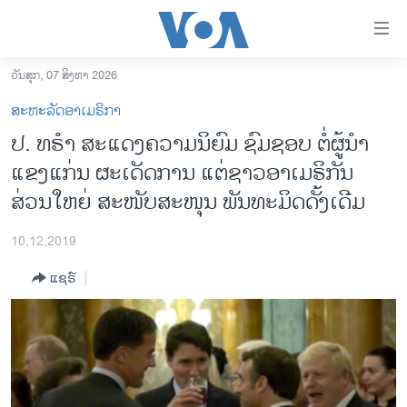
ລິ້ງ
ສຳຫລັບ
ເຂົ້າ
ວັນສຸກ, 07 ສິງຫາ 2026
ຫາ
ໂຮມເພຈ
ສະຫະລັດອາເມຣິກາ
ຂ້າມ
ລາວ
ປ. ທ​ຣຳ ສະ​ແດງຄວາມນິ​ຍົມ ຊົມ​ຊອບ​ ຕໍ່ຜູ້ນຳ​
ຂ້າມ
ອາເມຣິກາ
ແຂງ​ແກ່ນ ຜະ​ເດັດ​ການ ແຕ່​ຊາວອາ​ເມ​ຣິ​ກັນ
ຂ້າມ
ໄປ
ການເລືອກຕັ້ງ ປະທານາທີບໍດີ ສະຫະລັດ 2024
ສ່ວນ​ໃຫຍ່ ສະ​ໜັບ​ສະ​ໜຸນ ພັນ​ທະ​ມິດ​ດັ້ງ​ເດີມ
ຫາ
ຂ່າວ​ຈີນ
ຊອກ
10,12,2019
ຄົ້ນ
ໂລກ
ແຊຣ໌
ເອເຊຍ
ອິດສະຫຼະພາບດ້ານການຂ່າວ
ຊີວິດຊາວລາວ
ຊຸມຊົນຊາວລາວ