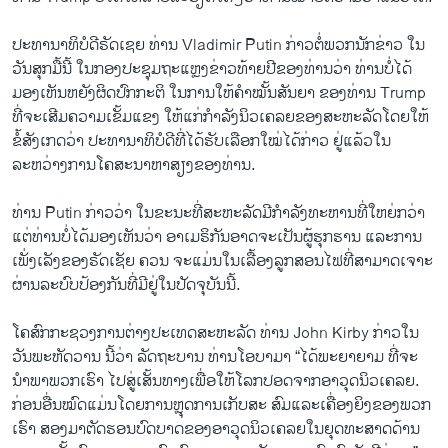
ປະທານາທິບໍດີຣັດ​ເຊຍ ທ່ານ Vladimir Putin ກ່າວ​ຕໍ່​ພວກ​ນັກ​ຂ່າວ​ ໃນ​
ວັນ​ສຸກ​ມື້ນີ້ ​ໃນ​ກອງ​ປ​ະຊຸມ​ຖະ​ແຫຼງຂ່າວ​ທ້າຍ​ປີ​ຂອງ​ທ່ານ​ວ່າ ທ່ານ​ບໍ່​ໄດ້​
ມອງ​ເຫັນຫຍັງ​ຜິດ​ປົກກະຕິ ໃນ​ການ​ໃຫ້​ຄຳ​ໝັ້ນສັນຍາ​ ຂອງ​ທ່ານ Trump
ທີ່​ຈະ​ເສີມຄວາມ​ເຂັ້ມ​ແຂງ​ ໃຫ້​ແກ່​ກຳລັງ​ນິວ​ເຄລຍຂອງ​ສະຫະລັດໂດຍ​ໃຫ້​
ຂໍ້​ສັງ​ເກດ​ວ່າ ປະທານາທິບໍດີ​ທີ່​ໄດ້​ຮັບ​ເລືອກ​ໃໝ່ໄດ້​ກ່າວ​ ຢູ່ແລ້ວ​ໃນ​
ລະຫວ່າງ​ການ​ໂຄສະນາ​ຫາ​ສຽງ​ຂອງ​ທ່ານ.
ທ່ານ Putin ກ່າວ​ວ່າ ​ໃນ​ຂະນະ​ທີ່​ສະຫະ​ລັດມີ​ກຳລັງ​ທະຫານ​ທີ່​ໃຫຍ່​ກວ່າ
ແຕ່ທ່ານ​ບໍ່​ໄດ້​ມອງ​ເຫັນ​ວ່າ ອາ​ເມຣິກັນ​ອາດ​ຈະ​ເປັນ​ຜູ້​ຮຸກ​ຮານ ແລະ​ການ​
ເພັ່ງ​ເລັງ​ຂອງຣັດເຊັຍ ຄວນ​ ຈະ​ແມ່ນ​ໃນ​ເລື້ອງລູກ​ສອນ​ໄຟທີ່​ສາມາດ​ເຈາະ
ຜ່ານລະບົບ​ປ້ອງ​ກັນ​ທີ່ມີ​ຢູ່​ໃນ​ປັດຈຸບັນ​ນີ້.
​ໂຄສົກ​ກະຊວງ​ການ​ຕ່າງປະ​ເທດ​ສະຫະລັດ ທ່ານ John Kirby ກ່າວໃນ
ວັນພະຫັດວານ ນີ້​ວ່າ ລັດຖະບານ ທ່ານ​ໂອບາ​ມາ ​“ໄດ້​ພະຍາຍາມ ທີ່​ຈະ​
ນຳພາ​ພວກ​ເຮົາ​ ໄປ​ສູ່​ເສັ້ນທາງເພື່ອໃຫ້​ໂລກ​ປອດ​ຈາກ​ອາວຸດ​ນິວ​ເຄລຍ.
ກ່ອນ​ອື່ນ​ໝົດແມ່ນ​ໂດຍ​ການ​ຫຼຸດ​ການ​ເກັບສະ ​ສົມ​ແລະ​ເຄື່ອງ​ຍິງ​ຂອງ​ພວກ​
ເຮົາ ສອງ​ມາຕັດ​ຮອນ​ບົດບາດ​ຂອງ​ອາວຸດ​ນິວ​ເຄລຍ​ໃນ​ຍຸດ​ທະ​ສາດ​ດ້ານ​