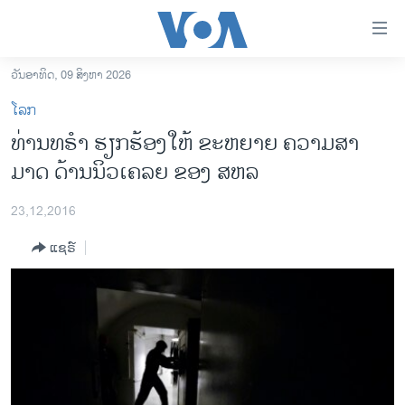
ລິ້ງ
ສຳຫລັບ
ເຂົ້າ
ວັນອາທິດ, 09 ສິງຫາ 2026
ຫາ
ໂຮມເພຈ
ໂລກ
ຂ້າມ
ລາວ
ທ່ານທຣຳ ຮຽກຮ້ອງໃຫ້ ຂະຫຍາຍ ຄວາມສາ
ຂ້າມ
ອາເມຣິກາ
ມາດ ດ້ານນິວເຄລຍ ຂອງ ສຫລ
ຂ້າມ
ໄປ
ການເລືອກຕັ້ງ ປະທານາທີບໍດີ ສະຫະລັດ 2024
ຫາ
23,12,2016
ຂ່າວ​ຈີນ
ຊອກ
ແຊຣ໌
ຄົ້ນ
ໂລກ
ເອເຊຍ
ອິດສະຫຼະພາບດ້ານການຂ່າວ
ຊີວິດຊາວລາວ
ຊຸມຊົນຊາວລາວ