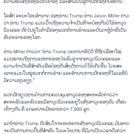
ຄວາມ​ໝັ້ນຄົງ​ຂອງ​ພວກ​ເຮົາ​ລົງ ​ແລະ​ສາມບັນລຸ​ການຕົກລົງ​ກັບ​ອີ​ຣ່ານ.”
​ໂຄສົກ ຄະນະ​ໂອນ​ອຳນາດ ຂອງ​ທ່ານ Trump ທ່ານ Jason Miller ກ່າວ​
ວ່າ ທ່ານ Trump ​ແມ່ນ​ເວົ້າ​ເຖິງ​ຄວາມ​ຈຳ​ເປັນ​ທີ່​ຈະ​ປ້ອງ​ກັນ​ບໍ່​ໃຫ້​ອາວຸດ​
ນິວ​ເຄລຍ ຕົກ​ໄປ​ຢູ່​ໃນ​ກຳມື​ຂອງ​ພວກ​ກໍ່​ການ​ຮ້າຍ​ແລະ​ບັນດາ​ຜູ້ນຳ​ທີ່​ເປັນ​
ອັນຕະລາຍ​ຂອງໂລກ.
ທ່ານ Miller ກ່າວ​ວ່າ “ທ່ານ Trump ປະທານາທິບໍດີ ​ທີ່​ຖືກ​ເລືອກ​ໃໝ່ ​
ແມ່ນໝາຍ​ເຖິງ​ການ​ແຜ່ຜາຍ​ຂອງ​ໄພ​ຂົ່ມຂູ່​ຈາກ​ອາວຸດ​ນິວ​ເຄລຍ​ແລະ​
ຄວາມ​ຈຳ​ເປັນ​ທີ່​ສຳຄັນ​ເພື່ອ​ປ້ອງ​ກັນ​ສິ່ງ​ດັ່ງກ່າວບໍ່​ໃຫ້​ເກີດ​ຂຶ້ນ ​ໂດຍ​ສະ​
ເພາະ​ແມ່ນ​ໃນ​ໝູ່​ພວກ​ກໍ່ການ​ຮ້າຍ ​ແລະ​ອຳນາດ​ການ​ປົກຄອງ​ທີ່​ໂລ​ເລທີ່​ບໍ່​
ມີ​ຄວາມ​ທຸ່ນ​ທ່ຽງ.”
ພວກ​ນັກ​ຊ່ຽວຊານ​ດ້ານ​ການ​ຄວບ​ຄຸມ​ອາວຸດ​ຂອງ​ສະຫະລັດກ່າວ​ວ່າ
ສະຫະລັດ​ແລະຣັດ​ເຊຍ​ມີ​ອາວຸດ​ນິວ​ເຄລຍຢູ່​ໃນ​ຄັງ​ອາວຸດ​ຂອງ​ຕົນ ​ເກືອບ​
ເທົ່າໆ​ກັນ ຄື ​ແຕ່ລະ​ຝ່າຍ​ມີຫລາຍ​ກວ່າ 7,000 ລູກ.
​ແຕ່​ຖ້າ​ທ່ານ Trump ຕັດສິນ​ໃຈຈະ​ຂະຫຍາຍ​ຄັງ​ອາວຸດ​ນິວ​ເຄລຍ ມັນ​ອາດ​
ຈະ​ເປັນ​ການ​ຕ່າວ​ປີ້ນທີ່​ສຳຄັນ ​ໃນ​ນະ​ໂຍບາຍ ​ທີ່​ມີ​ມາ​ເປັນ​ເວລາ​ດົນ​ກວ່າ