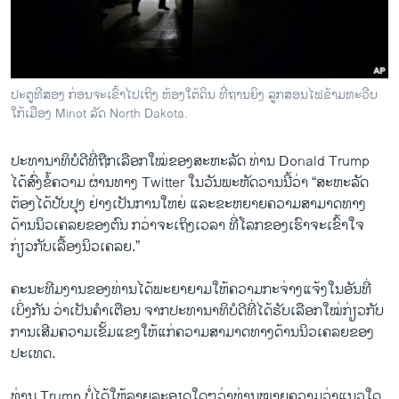
ວິທະຍາສາດ-ເທັກໂນໂລຈີ
ທຸລະກິດ
ພາສາອັງກິດ
ປະຕູທີສອງ ກ່ອນຈະເຂົ້າໄປເຖິງ ຫ້ອງໃຕ້ດິນ ທີ່ຖານຍິງ ລູກສອນໄຟຂ້າມທະວີບ
ວີດີໂອ
ໃກ້ເມືອງ Minot ລັດ North Dakota.
ສຽງ
ປະທານາທິບໍດີທີ່​ຖືກ​ເລືອກ​ໃໝ່​ຂອງ​ສະຫະລັດ ທ່ານ Donald Trump ​
ລາຍການກະຈາຍສຽງ
ໄດ້ສົ່ງຂໍ້ຄວາມ ​ຜ່ານ​ທາງ Twitter ​ໃນ​ວັນ​ພະຫັດ​ວານ​ນີ້ວ່າ “ສະຫະລັດ​
ຕິດຕາມພວກເຮົາ ທີ່
ຕ້ອງ​ໄດ້​ປັບປຸງ ​ຢ່າງ​ເປັນ​ການ​ໃຫຍ່​ ແລະ​ຂະຫຍາຍ​ຄວາມ​ສາມາດ​ທາງ​
ລາຍງານ
ດ້ານ​ນິວ​ເຄລຍຂອງ​ຕົນ ກວ່າ​ຈະ​ເຖິງ​ເວລາ​ ທີ່​ໂລກ​ຂອງ​ເຮົາ​ຈະເຂົ້າ​ໃຈ ​
ກ່ຽວ​ກັບ​ເລື້ອງນິວ​ເຄລຍ.”
ພາສາຕ່າງໆ
ຄະນະ​ທີ​ມງານ​ຂອງ​ທ່ານ​ໄດ້​ພະຍາຍ​າມ​ໃຫ້​ຄວາມ​ກະຈ່າງ​ແຈ້ງໃນ​ອັນ​ທີ່​
ເບິ່ງ​ກັນ ວ່າ​ເປັນ​ຄຳ​ເຕືອນ ​ຈາກ​ປະທານາທິບໍ​ດີທີ່​ໄດ້​ຮັບ​ເລືອກ​ໃໝ່ກ່ຽວ​ກັບ​
ການ​ເສີມ​ຄວາມ​ເຂັ້ມ​ແຂງ​ໃຫ້​ແກ່​ຄວາມ​ສາມາດ​ທາງ​ດ້ານ​ນິວ​ເຄລຍຂອງ​
ປະ​ເທດ.
ທ່ານ Trump ບໍ່​ໄດ້​ໃຫ້​ລາຍ​ລະອຽດ​ໃດໆ​ວ່າ​ທ່ານ​ໝາຍ​ຄວາມ​ວ່າ​ແນວ​ໃດ.