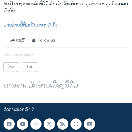
50 ປີ ຂອງ​ສະຫະລັດທີ່​ໄດ້​ເພັ່ງ​ເລັງ​ໃສ່​ແຕ່​ການ​ຫລຸດ​ຜ່ອນອາວຸດ​ນິວ​ເຄລຍ
ລົງ​ນັ້ນ.
ອ່ານຂ່າວນີ້ຕື່ມເປັນພາສາອັງກິດ
ແຊຣ໌
Follow us
This item is part of
ຂ່າວ
ໂລກ
ທ່ານອາດມັກອ່ານເລື້ອງນີ້ຕື່ມ
ຕິດຕາມພວກເຮົາ ທີ່