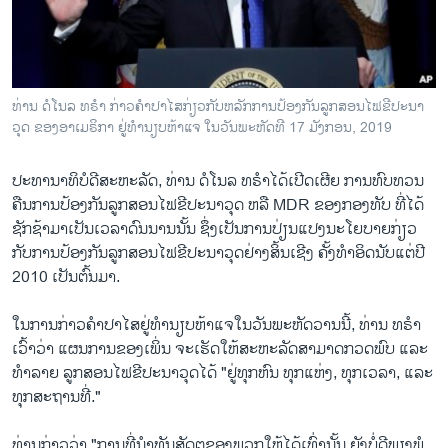
ວິທະຍາສາດ-ເທັກໂນໂລຈີ
ທຸລະກິດ
ພາສາອັງກິດ
ທ່ານ ດໍ​ໂນ​ລ ທ​ຣຳ ​ກ່າວ​ຄຳ​ປາ​ໄສ​ກ່ຽວ​ກັບ​ຫລັກການ​ປ້ອງ​ກັນລູກ​ສອນ​ໄຟ​ຂີ​ປະ​ນາ​
ວີດີໂອ
ວຸດ ຂອງ​ອາ​ເມ​ຣິ​ກາ ຢູ່​ທຳ​ນຽບ​ຫ້າ​ແຈ​ ໃນ​ວັ​ນ​ພະ​ຫັດ​ທີ 17 ມັງ​ກອນ, 2019
ສຽງ
ປະ​ທາ​ນາ​ທິ​ບໍ​ດີສະ​ຫະ​ລັດ, ທ່ານ ດໍ​ໂນ​ລ ທ​ຣຳໄດ້​ເປີດ​ເຜີຍ ການ​ທົບ​ທວນ
ລາຍການກະຈາຍສຽງ
ຄືນ​ການ​ປ້ອງ​ກັນລູກ​ສອນ​ໄຟ​ຂີ​ປະ​ນາ​ວຸດ ຫລື MDR ​ຂອງກອງ​ທັບ ທີ່​ໄດ້​
ຕິດຕາມພວກເຮົາ ທີ່
ຊັກ​ຊ້າ​ມາ​ເປັນ​ເວ​ລາ​ດົນ​ນານນັ້ນ ຊຶ່ງເປັນ​ການ​ປ່ຽນ​ແປງ​ນະ​ໂຍ​ບາຍ​ກ່ຽວ​
ລາຍງານ
ກັບການ​ປ້ອງ​ກັນລູກ​ສອນ​ໄຟ​ຂີ​ປະ​ນາ​ວຸດຢ່າງ​ສິ້ນ​ເຊີງ ຄັ້ງ​ທຳ​ອິດ​ນັບ​ແຕ່​ປີ
2010 ເປັນ​ຕົ້ນ​ມາ.
ພາສາຕ່າງໆ
ໃນ​ການ​ກ່າວ​ຄຳ​ປາ​ໄສ​ຢູ່​ທຳ​ນຽບ​ຫ້າ​ແຈ​ໃນ​ວັ​ນ​ພະ​ຫັດ​ວານນີ້, ທ່ານ ທ​ຣຳ​
ເວົ້າ​ວ່າ ແຜນ​ການ​ຂອງ​ເພິ່ນ ຈະ​ເຮັດ​ໃຫ້​ສະ​ຫະ​ລັດ​ສາ​ມາດກວດ​ພົບ ແລະ​
ທຳ​ລາຍ ລູກ​ສອນ​ໄຟ​ຂີ​ປະ​ນາ​ວຸດໄດ້ "ຢູ່​ທຸກ​ຫົນ ທຸກ​ແຫ່ງ, ທຸກ​ເວ​ລາ, ແລະ​
ທຸກ​ສະ​ຖານ​ທີ່."
ທ່ານ​ກ່າວ​ວ່າ "ການ​ທີ່​ນຳ​ທັນສັດ​ຕູຂອງ​ພວກ​ໃຫ້​ໄດ້​ເທົ່າ​ນັ້ນ ຍັງ​ບໍ່​ດີ​ພຽງ​ພໍ,