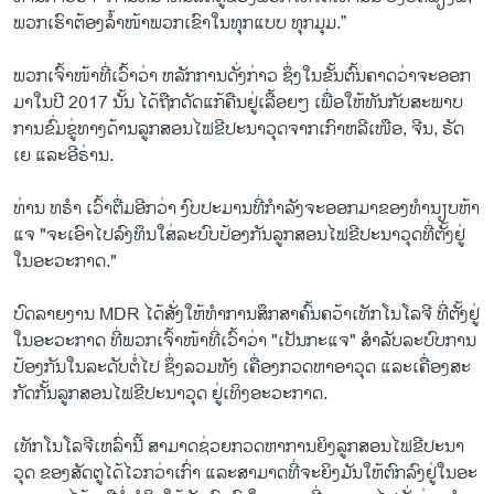
ພວກ​ເຮົາ​ຕ້ອງ​ລ້ຳ​ໜ້າ​ພວກເຂົາ​ໃນ​ທຸກ​ແບບ ທຸກ​ມຸມ.”
ພວກເຈົ້າ​ໜ້າ​ທີ່ເວົ້າ​ວ່າ ຫລັກ​ການດັ່ງ​ກ່າວ ຊຶ່ງ​ໃນ​ຂັ້ນ​ຕົ້ນຄາດ​ວ່າ​ຈະ​ອອກ​
ມາ​ໃນ​ປີ 2017 ນັ້ນ ໄດ້ຖືກ​ດັດ​ແກ້​ຄືນ​ຢູ່​ເລື້ອຍໆ ເພື່ອ​ໃຫ້​ທັນ​ກັບ​ສະ​ພາບ​
ການ​ຂົ່ມ​ຂູ່​ທາງ​ດ້ານ​ລູກ​ສອນ​ໄຟ​ຂີ​ປະ​ນາ​ວຸດຈາກ​ເກົາ​ຫລີ​ເໜືອ, ຈີນ, ຣັດ​
ເຍ ແລະ​ອີ​ຣ່ານ.
ທ່ານ ທ​ຣຳ ເວົ້າ​ຕື່ມ​ອີກວ່າ ງົບ​ປະ​ມານ​ທີ່​ກຳ​ລັງ​ຈະ​ອອກ​ມາ​ຂອງ​ທຳ​ນຽບ​ຫ້າ​
ແຈ "ຈະ​ເອົາ​ໄປ​ລົງ​ທຶນ​ໃສ່​ລະ​ບົບ​ປ້ອງ​ກັນ​ລູກ​ສອນ​ໄຟ​ຂີ​ປະ​ນາ​ວຸດທີ່​ຕັ້ງ​ຢູ່​
ໃນ​ອະ​ວະ​ກາດ."
ບົດລາຍ​ງານ MDR ໄດ້ສັ່ງ​ໃຫ້​ທຳ​ການ​ສຶກ​ສາ​ຄົ້ນ​ຄວ້າເທັກ​ໂນ​ໂລ​ຈີ ທີ່​ຕັ້ງ​ຢູ່​
ໃນ​ອະ​ວະ​ກາດ ​ທີ່​ພວກ​ເຈົ້າ​ໜ້າ​ທີ່ເວົ້າ​ວ່າ "ເປັນ​ກະ​ແຈ" ສຳ​ລັບ​ລະ​ບົບການ​
ປ້ອງ​ກັນ​ໃນ​ລະ​ດັບ​ຕໍ່​ໄປ ຊຶ່ງ​ລວມ​ທັງ ເຄື່ອງ​ກວດ​ຫາ​ອາ​ວຸດ ແລະ​ເຄື່ອງ​ສະ​
ກັດ​ກັ້​ນລູກ​ສອນ​ໄຟ​ຂີ​ປະ​ນາ​ວຸດ ຢູ່​ເທິງ​ອະວະ​ກາດ.
ເທັກ​ໂນ​ໂລ​ຈີ​ເຫລົ່າ​ນີ້ ສາ​ມາດ​ຊ່ວຍກວດ​ຫາ​ການ​ຍິງລູກ​ສອນ​ໄຟ​ຂີ​ປະ​ນາ​
ວຸດ ຂອງ​ສັດ​ຕູ​ໄດ້​ໄວ​ກວ່າ​ເກົ່າ ແລະສາ​ມາດ​ທີ່​ຈະ​ຍິງ​ມັນ​ໃຫ້​ຕົກ​ລົງ​ຢູ່​ໃນ​ອະ​