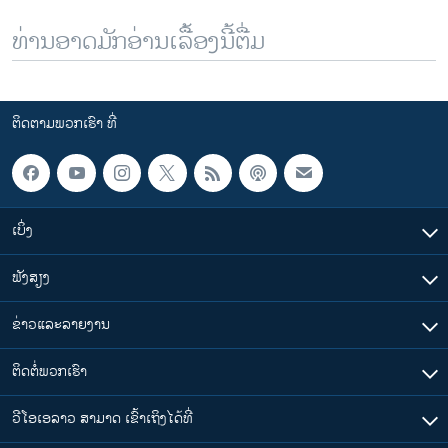
ທ່ານອາດມັກອ່ານເລື້ອງນີ້ຕື່ມ
ຕິດຕາມພວກເຮົາ ທີ່
ເບິ່ງ
ຟັງສຽງ
ຂ່າວແລະລາຍງານ
ຕິດຕໍ່ພວກເຮົາ
ວີໂອເອລາວ ສາມາດ ເຂົ້າເຖິງໄດ້ທີ່