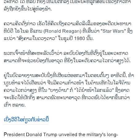
ວະ​ກາດ ໄດ້ ຫລື​ບໍ່ ກໍ​ຍິງ​ໃຫ້​ມັນ​ຕົກ​ລົງ​ໃນ​ຂະ​ນະ​ທີ່ລູກ​ສອນ​ໄຟດັ່ງ​ກ່າວກຳ​
ລັງ​ຖືກ​ຍິງ​ຂຶ້ນ​ໄປສູ່​ທ້ອງ​ຟ້າ.
ຄວາມ​ຄິດ​ດັ່ງ​ກ່າວ ເຮັດ​ໃຫ້​ຄຶດ​ເຖິງຄວາມ​ຄິດ​ລິ​ເລີ້ມ​ຂອງອະ​ດີດ​ປະ​ທາ​ນາ​
ທິ​ບໍ​ດີ ໂຣ​ໂນ​ລ ຣີແກນ (Ronald Reagan) ທີ່​ເອີ້ນ​ວ່າ "Star Wars" ຊຶ່ງ​
ແປ​ວ່າ “ສົງ​ຄາມ​ໃນ​ດວງ​ດາວ” ໃນ​ຊຸມ​ປີ 1980 ນັ້ນ.
ພວກເຈົ້າ​ໜ້າ​ທີ່​ສະ​ຫະ​ລັດເວົ້າ​ວ່າ ລະ​ບົບ​ປ້ອງ​ກັນ​ທີ່​ຕັ້ງ​ຢູ່​ໃນ​ອະ​ວະ​ກາດ ​
ສາ​ມາດ​ທີ່​ຈະ​ຊ່ວຍ​ປ້ອງ​ກັນ​ອາ​ວຸດ ​ທີ່​ຍິງ​ໃນ​ລະ​ດັບ​ຄວາມ​ໄວກວ່າ​ສຽງໄດ້.
ຢູ່​ໃນ​ບົດ​ລາຍ​ງານ​ສະ​ບັບ​ນຶ່ງທີ່​ເຜີຍ​ແຜ່​ອອກ​ມາໃນ​ຕອນ​ຕົ້ນໆ ອາທິດນີ້, ທຳ​
ນຽບ​ຫ້າ​ແຈໄດ້​ເຕືອນ​ວ່າ ຈີນມີ​ຄວາມ​ກ້າວ​ໜ້າ​ ໃນ​ດ້ານ​ເທັກ​ໂນ​ໂລ​ຈີດ້ານ​
ຄວາມ​ໄວ​ກວ່າ​ສຽງ ທີ່ໃນ "ບາງ​ດ້ານ" ກໍ "ໄດ້​ນຳ​ໜ້າ​ໂລກ​ແລ້ວ" ຊຶ່ງອາດ​
ຈະ​ເຮັດ​ໃຫ້​ປັກ​ກິ່ງ​ ສາ​ມາດ​ພັດ​ທະ​ນາ​ອາ​ວຸດ ​ທີ່ກວດ​ພົບ​ໄດ້​ຍາກຂຶ້ນກວ່າ​
ເກົ່າ ​ຫລາຍ​.
ເບິ່ງວີ​ດິ​ໂອ​ກ່ຽວ​ກັບຂ່າວນີ້
President Donald Trump unveiled the military's long-