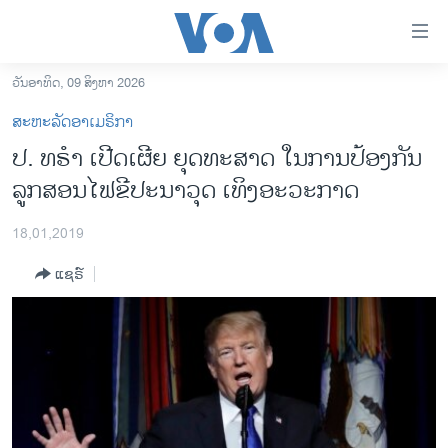
ລິ້ງ
ສຳຫລັບ
ເຂົ້າ
ວັນອາທິດ, 09 ສິງຫາ 2026
ຫາ
ໂຮມເພຈ
ສະຫະລັດອາເມຣິກາ
ຂ້າມ
ລາວ
ປ. ທ​ຣຳ ​ເປີດ​ເຜີຍ ຍຸດ​ທະ​ສາດ ​ໃນ​ການ​ປ້ອງ​ກັນ
ຂ້າມ
ອາເມຣິກາ
ລູກ​ສອນ​ໄຟຂີ​ປະ​ນາ​ວຸດ ​ເທິງ​​ອະ​ວະ​ກາດ
ຂ້າມ
ໄປ
ການເລືອກຕັ້ງ ປະທານາທີບໍດີ ສະຫະລັດ 2024
ຫາ
18,01,2019
ຂ່າວ​ຈີນ
ຊອກ
ແຊຣ໌
ຄົ້ນ
ໂລກ
ເອເຊຍ
ອິດສະຫຼະພາບດ້ານການຂ່າວ
ຊີວິດຊາວລາວ
ຊຸມຊົນຊາວລາວ