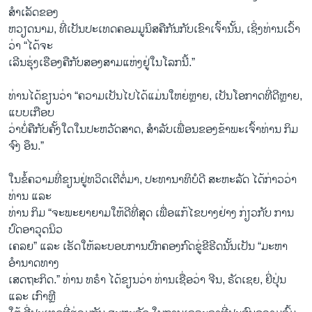
ສຳເລັດຂອງ
ຫວຽດນາມ, ທີ່ເປັນປະເທດຄອມມູນິສຄືກັນກັບເຂົາເຈົ້ານັ້ນ, ເຊິ່ງທ່ານເວົ້າ
ວ່າ “ໄດ້ຈະ
ເລີນຮຸ່ງເຮືອງຄືກັບສອງສາມແຫ່ງຢູ່ໃນໂລກນີ້.”
ທ່ານ​ໄດ້​ຂຽນ​ວ່າ “ຄວາມ​ເປັນ​ໄປໄດ້ແມ່ນ​ໃຫຍ່ຫຼາຍ, ເປັນ​ໂອ​ກາດ​ທີ່​ດີຫຼາຍ,
ແບບ​ເກືອບ
ວ່າບໍ່ຄືກັບຄັ້ງໃດໃນປະຫວັດສາດ, ສຳລັບເພື່ອນຂອງຂ້າພະເຈົ້າທ່ານ ກິມ
ຈົງ ອຶນ.”
ໃນ​ຂໍ້​ຄວາມ​ທີ່​ຂຽນ​ຢູ່​ທວິ​ດ​ເຕີ​ຕໍ່​ມາ, ປະ​ທາ​ນາ​ທິ​ບໍ​ດີ ສະ​ຫະ​ລັດ ໄດ້​ກ່າວ​ວ່າ
ທ່ານ ແລະ
ທ່ານ ກິມ “ຈະພະຍາຍາມໃຫ້ດີທີ່ສຸດ ເພື່ອແກ້ໄຂບາງຢ່າງ ກ່ຽວກັບ ການ
ປົດອາວຸດນິວ
ເຄລຍ” ແລະ ເຮັດໃຫ້ລະບອບການປົກຄອງກົດຂູ່ຂີຮີດນັ້ນເປັນ “ມະຫາ
ອຳນາດທາງ
ເສດຖະກິດ.” ທ່ານ ທຣຳ ໄດ້ຂຽນວ່າ ທ່ານເຊື່ອວ່າ ຈີນ, ຣັດເຊຍ, ຍີ່ປຸ່ນ
ແລະ ເກົາຫຼີ