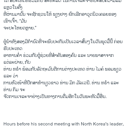
ໃຕ້ ສີ່ປະເທດທີ່ຮ່ວມກັບ ສະຫະລັດ ໃນການເຈລະຈາທີ່ປະສົບຄວາມລົ້ມ
ແຫຼວໃນຄັ້ງ
ທີ່ຜ່ານມານັ້ນ ຈະຊັກຊວນໃຫ້ ພຽງຢາງ ຍົກເລີກອາວຸດນິວເຄລຍຂອງ
ເຂົາເຈົ້າ. “ມັນ
ຈະປະໂຫຍດຫຼາຍ.”
ຜູ້​ນຳ​ທັງ​ສອງ​ມີ​ກຳ​ນົດ​ທີ່​ຈະ​ພົບ​ປະ​ກັນ​ເປັນ​ເວ​ລາ​ສັ້ນ​ໆໃນ​ວັນ​ພຸດມື້ນີ້ ກ່ອນ​
ຮັບ​ປ​ະ​ເທດ​
ອາຫານຄ່ຳ ຮ່ວມກັບຜູ້ຊ່ວຍທີ່ສຳຄັນສອງຄົນ ແລະ ນາຍພາສາຈາກ
ແຕ່ລະຝ່າຍ, ກັບ
ທ່ານ ທຣຳ ພ້ອມກັບລັດຖະມົນຕີການຕ່າງປະເທດ ທ່ານ ໄມຄ໌ ພອມພຽວ
ແລະ ວ່າ
ການຫົວໜ້າທີ່ປຶກສາທຳນຽວຂາວ ທ່ານ ມິກ ມັລເວນີ. ທ່ານ ທຣຳ ແລະ
ທ່ານ ກິມ ຈະ
ຈັດການເຈລະຈາຢ່າງເປັນທາງການຕື່ມອີກໃນວັນພະຫັດມື້ອື່ນ.
Hours before his second meeting with North Korea's leader,