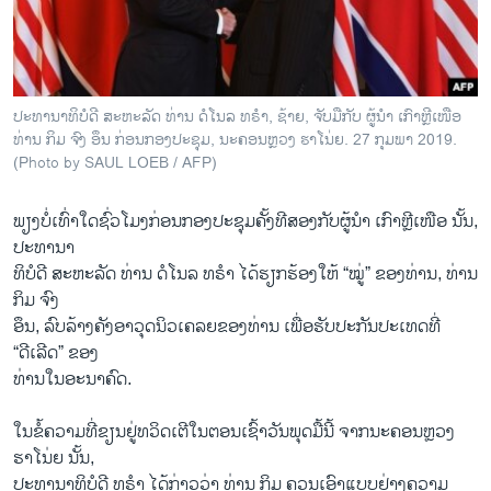
ວິທະຍາສາດ-ເທັກໂນໂລຈີ
ທຸລະກິດ
ພາສາອັງກິດ
ປະ​ທາ​ນາ​ທິ​ບໍ​ດີ ສະ​ຫະ​ລັດ ທ່ານ ດໍ​ໂນ​ລ ທ​ຣຳ, ຊ້າຍ, ຈັບ​ມື​ກັບ ຜູ້​ນຳ ເກົາຫຼີ​ເໜືອ
ວີດີໂອ
ທ່ານ ກິມ ຈົງ ອຶນ ກ່ອນກອງ​ປະ​ຊຸມ, ນະ​ຄອນຫຼວງ ຮາ​ໂນ່ຍ. 27 ກຸມ​ພາ 2019.
(Photo by SAUL LOEB / AFP)
ສຽງ
ພຽງ​ບໍ່​ເທົ່າ​ໃດ​ຊົ່ວ​ໂມງ​ກ່ອນກອງ​ປະ​ຊຸມ​ຄັ້ງ​ທີ​ສອງ​ກັບ​ຜູ້​ນຳ ເກົາຫຼີ​ເໜືອ ນັ້ນ,
ລາຍການກະຈາຍສຽງ
ຕິດຕາມພວກເຮົາ ທີ່
ປະ​ທາ​ນາ
ລາຍງານ
ທິບໍດີ ສະຫະລັດ ທ່ານ ດໍໂນລ ທຣຳ ໄດ້ຮຽກຮ້ອງໃຫ້ “ໝູ່” ຂອງທ່ານ, ທ່ານ
ກິມ ຈົງ
ອຶນ, ລົບລ້າງຄັງອາວຸດນິວເຄລຍຂອງທ່ານ ເພື່ອຮັບປະກັນປະເທດທີ່
ພາສາຕ່າງໆ
“ດີເລີດ” ຂອງ
ທ່ານໃນອະນາຄົດ.
ໃນ​ຂໍ້​ຄວາມ​ທີ່​ຂຽນ​ຢູ່​ທວິດ​ເຕີ​ໃນ​ຕອນ​ເຊົ້າ​ວັນ​ພຸດມື້ນີ້ ຈາກ​ນະ​ຄອນຫຼວງ
ຮາ​ໂນ່ຍ ນັ້ນ,
ປະທານາທິບໍດີ ທຣຳ ໄດ້ກ່າວວ່າ ທ່ານ ກິມ ຄວນເອົາແບບຢ່າງຄວາມ