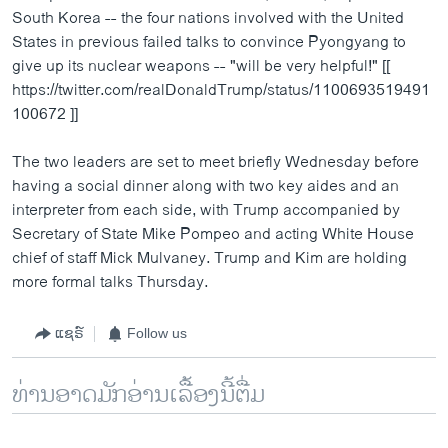
South Korea -- the four nations involved with the United
States in previous failed talks to convince Pyongyang to
give up its nuclear weapons -- "will be very helpful!" [[
https://twitter.com/realDonaldTrump/status/1100693519491
100672 ]]
The two leaders are set to meet briefly Wednesday before
having a social dinner along with two key aides and an
interpreter from each side, with Trump accompanied by
Secretary of State Mike Pompeo and acting White House
chief of staff Mick Mulvaney. Trump and Kim are holding
more formal talks Thursday.
ແຊຣ໌
Follow us
ທ່ານອາດມັກອ່ານເລື້ອງນີ້ຕື່ມ