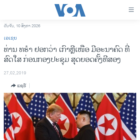
ລິ້ງ
ສຳຫລັບ
ເຂົ້າ
ວັນຈັນ, 10 ສິງຫາ 2026
ຫາ
ໂຮມເພຈ
ເອເຊຍ
ຂ້າມ
ລາວ
ທ່ານ ທ​ຣຳ ຢອກວ່າ ເກົາ​ຫຼີ​ເໜືອ ມີ​ອະ​ນາ​ຄົດ​ ທີ່​
ຂ້າມ
ອາເມຣິກາ
ສົດ​ໃສ ກ່ອນກອງ​ປະ​ຊຸມ ​ສຸດຍອດ​ຄັ້ງ​ທີ​ສອງ
ຂ້າມ
ໄປ
ການເລືອກຕັ້ງ ປະທານາທີບໍດີ ສະຫະລັດ 2024
ຫາ
27,02,2019
ຂ່າວ​ຈີນ
ຊອກ
ແຊຣ໌
ຄົ້ນ
ໂລກ
ເອເຊຍ
ອິດສະຫຼະພາບດ້ານການຂ່າວ
ຊີວິດຊາວລາວ
ຊຸມຊົນຊາວລາວ