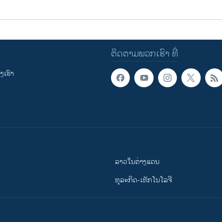
ຕິດຕາມພວກເຮົາ ທີ່
ເຮົາ
ລາວໃນຕ່າງແດນ
ທຸລະກິດ-ເທັກໂນໂລຈີ