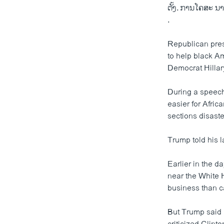
ຕັ້ງ. ການໂຄສະ ນ
.
Republican pres
to help black Am
Democrat Hillar
During a speech
easier for Afric
sections disaste
Trump told his 
Earlier in the 
near the White 
business than 
But Trump said 