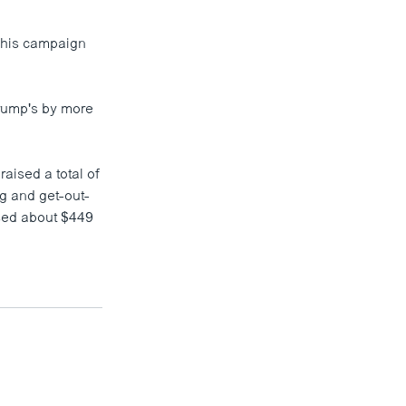
 his campaign
Trump's by more
aised a total of
ng and get-out-
ised about $449