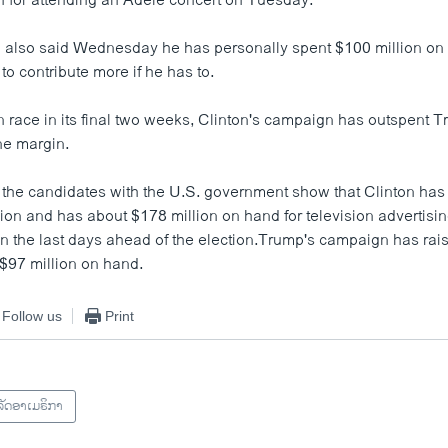
on for attending an Adele concert on Tuesday.
 also said Wednesday he has personally spent $100 million on
to contribute more if he has to.
on race in its final two weeks, Clinton's campaign has outspent 
ne margin.
 the candidates with the U.S. government show that Clinton has r
ion and has about $178 million on hand for television advertisi
s in the last days ahead of the election.Trump's campaign has ra
 $97 million on hand.
Follow us
Print
ັດອາເມຣິກາ