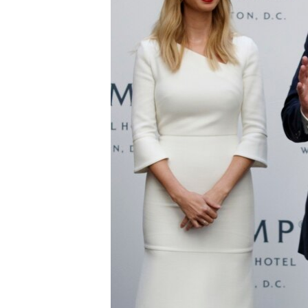
ວິທະຍາສາດ-ເທັກໂນໂລຈີ
ທຸລະກິດ
ພາສາອັງກິດ
ວີດີໂອ
ສຽງ
ລາຍການກະຈາຍສຽງ
ລາຍງານ