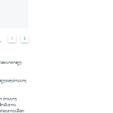
P
N
Hundreds protested Donald Trump at the opening 
2/6
e
U.S. Post Office Building in Washington, D.C. Tr
r
e
luxury hotel, less than two weeks before electio
e
x
v
t
i
s
ານໂຄສະນາຫາສຽງ
o
l
u
i
s
d
ຫາສຽງຂອງທ່ານນາງ
s
e
l
i
່າ ທ່ານນາງ
d
 ສຳລັບການ
e
ກ່ອນການເລືອກ