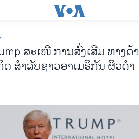
ກາ
rump ສະເໜີ ການສົ່ງເສີມ ທາງດ້
ິດ ສຳລັບຊາວອາເມຣິກັນ ຜິວດຳ