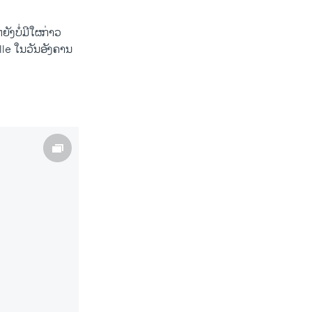
ຍັງບໍ່ມີໃຜກ່າວ
lle ໃນວັນອັງຄານ