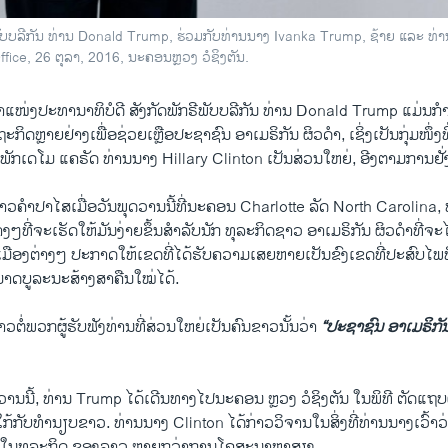
ຣີພັບບລີກັນ ທ່ານ Donald Trump, ຮ່ວມກັບທ່ານນາງ Ivanka Trump, ຊ້າຍ ແລະ ທ
ice, 26 ຕຸລາ, 2016, ນະຄອນຫຼວງ ວໍຊິງຕັນ.
າຕຳແໜ່ງປະທານາທິບໍດີ ສັງກັດພັກຣີພັບບລີກັນ ທ່ານ Donald Trump ແມ່ນ
ິດຫຼາຍຢ່າງເພື່ອຊ່ວຍເຫຼືອປະຊາຊົນ ອາເມຣິກັນ ຜິວດຳ, ​ເຊິ່ງເປັນກຸ່ມໜຶ່ງ
ັກເດໂມ ແຄຣັດ ທ່ານນາງ Hillary Clinton ເປັນສ່ວນໃຫຍ່, ອີງຕາມການຢັ
ວຄຳປາໄສເມື່ອວັນພຸດວານນີ້ທີ່ນະຄອນ Charlotte ລັດ North Carolina, 
ທີ່ຈະເຮັດໃຫ້ມັນງ່າຍຂຶ້ນສຳລັບນັກ ທຸລະກິດຊາວ ອາເມຣິກັນ ຜິວດຳທີ່ຈະໄດ້
ອງຕ່າງໆ ປະກາດ​ໃຫ້​ເຂດ​ທີ່​ໄດ້​ຮັບ​ຄວາມ​ເສຍ​ຫາຍເປັນຂົງເຂດທີ່ປະສົບໄພພິ
ສາມາດບູລະນະ​ສ້າງສາຄືນໃໝ່​ໄດ້.
າວຕໍ່ພວກຜູ້ຮັບຟັງທ່ານທີ່ສ່ວນໃຫຍ່ເປັນຄົນຂາວນັ້ນວ່າ
“ປະຊາຊົນ ອາເມຣິກັນ
ວານ​ນີ້, ທ່ານ Trump ໄດ້ເດີນທາງໄປນະຄອນ ຫຼວງ ວໍຊິງຕັນ ​ໃນພິທີ ຕັດແຖບ
່ໃກ້ກັບທຳນຽບຂາວ. ທ່ານນາງ Clinton ໄດ້ກ່າວວິຈານໃນສິ່ງທີ່ທ່ານນາງ​ເວົ້າ
ຈໃນທຸລະກິດ ຂອງລາວ ຫຼາຍກວ່າການໂຄສະນາຫາສຽງ.