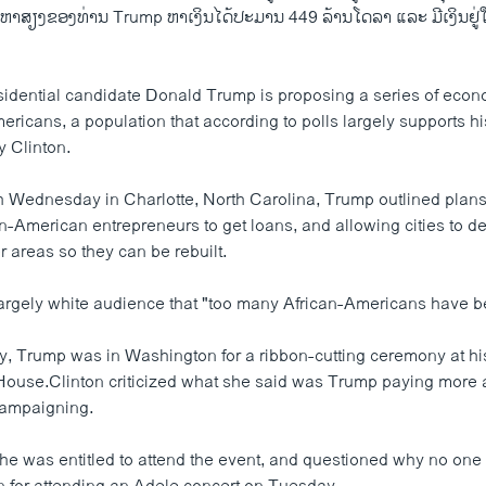
າຫາສຽງຂອງທ່ານ Trump ຫາເງິນໄດ້ປະມານ 449 ລ້ານໂດລາ ແລະ ມີເງິນຢູ່ໃ
idential candidate Donald Trump is proposing a series of eco
ericans, a population that according to polls largely supports h
y Clinton.
 Wednesday in Charlotte, North Carolina, Trump outlined plans
an-American entrepreneurs to get loans, and allowing cities to d
r areas so they can be rebuilt.
largely white audience that "too many African-Americans have be
day, Trump was in Washington for a ribbon-cutting ceremony at hi
House.Clinton criticized what she said was Trump paying more at
campaigning.
he was entitled to attend the event, and questioned why no one 