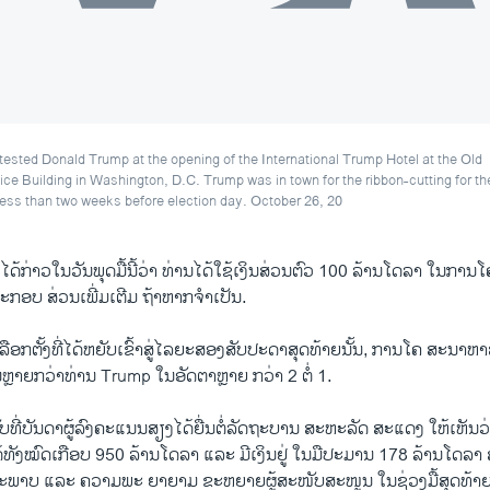
ested Donald Trump at the opening of the International Trump Hotel at the Old
ice Building in Washington, D.C. Trump was in town for the ribbon-cutting for th
 less than two weeks before election day. October 26, 20
ັງໄດ້ກ່າວໃນວັນພຸດມື້ນີ້ວ່າ ທ່ານໄດ້ໃຊ້ເງິນສ່ວນຕົວ 100 ລ້ານໂດລາ ໃນກ
ະກອບ ສ່ວນເພີ່ມເຕີມ ຖ້າຫາກ​ຈຳ​ເປັນ.
ລືອກຕັ້ງທີ່ໄດ້ຫຍັບເຂົ້າສູ່ໄລຍະສອງສັບປະດາສຸດທ້າຍນັ້ນ, ການໂຄ ສະນາ
ນຫຼາຍກວ່າທ່ານ Trump ​ໃນ​ອັດຕາຫຼາຍ ກວ່າ 2 ຕໍ່ 1.
ີ່ບັນດາຜູ້ລົງຄະແນນສຽງ​ໄດ້​ຍື່ນ​ຕໍ່ລັດຖະບານ ສະຫະລັດ ສະແດງ ໃຫ້ເຫັນວ
ດ້ທັງໝົດເກືອບ 950 ລ້ານໂດລາ ແລະ ມີເງິນຢູ່ ໃນມືປະມານ 178 ລ້ານໂດລາ
າບ ແລະ ຄວາມພະ ຍາຍາມ ຂະຫຍາຍຜູ້ສະໜັບສະໜູນ ໃນຊ່ວງມື້ສຸດທ້າຍ