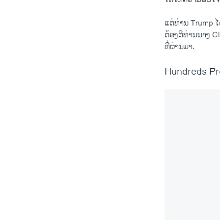
ແຕ່ທ່ານ Trump ໄດ
ຕ້ອງ​ຕິທ່ານນາງ C
ທີ່ຜ່ານມາ.
Hundreds Pro