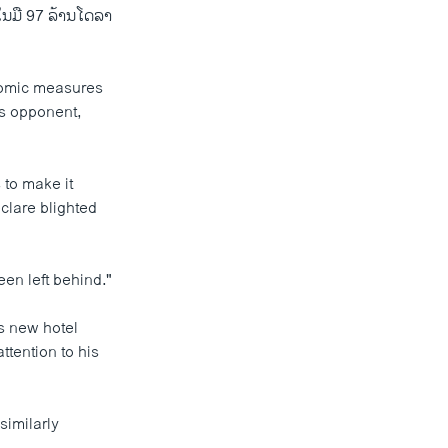
ນມື 97 ລ້ານໂດລາ​
nomic measures
is opponent,
 to make it
eclare blighted
en left behind."
s new hotel
tention to his
similarly