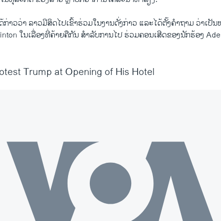
້ກ່າວວ່າ ລາວມີ​ສິດໄປເຂົ້າຮ່ວມໃນງານດັ່ງກ່າວ ແລະໄດ້ຕັ້ງຄຳຖາມ ວ່າເປັນຫ
linton ໃນເລື່ອງທີ່ຄ້າຍຄືກັນ ສຳລັບການໄປ ຮ່ວມຄອນເສີດຂອງນັກຮ້ອງ Ade
test Trump at Opening of His Hotel