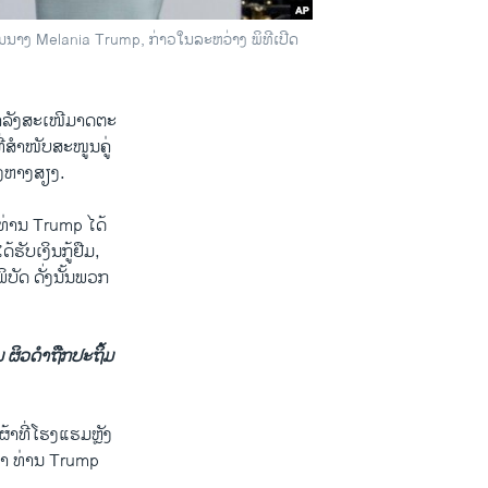
່ານນາງ Melania Trump, ກ່າວໃນລະຫວ່າງ ພິທີເປີດ
ກຳລັງສະເໜີມາດ​ຕະ
ທີ່ສຳໜັບສະໜູນຄູ່
່ງຫາງສຽງ.
ທ່ານ Trump ໄດ້
ຮັບເງິນກູ້ຢືມ,
ບັດ ​ດັ່ງນັ້ນພວກ
 ຜິວດຳຖືກປະຖິ້ມ
ຜ້າທີ່ໂຮງແຮມຫຼັງ
ວ່າ ທ່ານ Trump