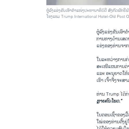
ຜູ້ລົງແຂ່ງຂັນເອົາຕຳແໜ່ງປະທານາທິບໍດີ ສັງກັດພັກ
ໂຮງແຮມ Trump International Hotel-Old Post Off
ຜູ້ລົງແຂ່ງຂັນເອົ
ການທາງດ້ານເສດຖະກ
ແຂ່ງຂອງທ່ານຈາກພ
ໃນລະຫວ່າງການກ່າ
ສະເໜີແຜນການຕ່າງໆ
ແລະ ອະນຸຍາດໃຫ້ເມື
ເຂົາ ເຈົ້າຈຶ່ງ​ຈະ
ທ່ານ Trump ໄດ້ກ່
ຫຼາຍຄົນໂພດ.”
ໃນຕອນເຊົ້າຂອງມື້
ໃໝ່ຂອງທ່ານຕັ້ງຢູ
ໄດ້ໃຫ້ຄວາມສົນໃ