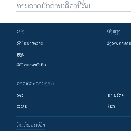
ທ່ານອາດມັກອ່ານເລື້ອງນີ້ຕື່ມ
ເບິ່ງ
ຟັງສຽງ
ວີດີໂອພາສາລາວ
ຟັງລາຍການຂອງ
ຢູທູບ
ວີດີໂອພາສາອັງກິດ
ຂ່າວແລະລາຍງານ
ລາວ
ອາເມຣິກາ
ເອເຊຍ
ໂລກ
ຕິດຕໍ່ພວກເຮົາ