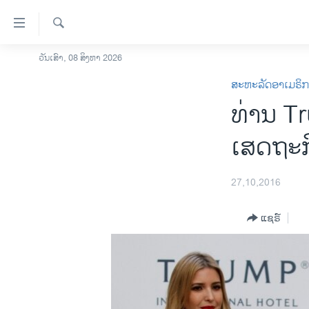
ລິ້ງ
ສຳຫລັບ
ເຂົ້າ
ຄົ້ນຫາ
ວັນເສົາ, 08 ສິງຫາ 2026
ໂຮມເພຈ
ຫາ
ສະຫະລັດອາເມຣິ
ລາວ
ຂ້າມ
ທ່ານ T
ຂ້າມ
ອາເມຣິກາ
ຂ້າມ
ການເລືອກຕັ້ງ ປະທານາທີບໍດີ ສະຫະລັດ
ເສດຖະກ
ໄປ
2024
ຫາ
ຂ່າວ​ຈີນ
ຊອກ
27,10,2016
ຄົ້ນ
ໂລກ
ແຊຣ໌
ເອເຊຍ
ອິດສະຫຼະພາບດ້ານການຂ່າວ
ຊີວິດຊາວລາວ
ຊຸມຊົນຊາວລາວ