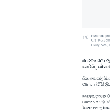
Hundreds prot
1/6
U.S. Post Off
luxury hotel,
ພັກຣີພັບບລີກັນ ຍ
ແລະ​ໄດ້ກຽມທີ່ຈະປ
ດ້ວຍການແຂ່ງຂັນເ
Clinton ໄດ້ໃຊ້ເງິ
ລາຍງານຫຼາຍສະບັບທ
Clinton ຫາເງິນໄ
ໂຄສະນາທາງໂທລະພ