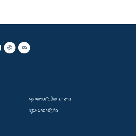
ສຸຂະພາບກັບວິທະຍາສາດ
ຮຽນ-ພາສາອັງກິດ