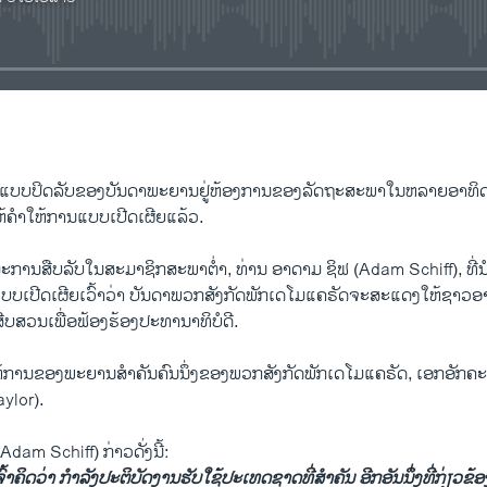
No media source currently available
EMBED
ບບ​ປິດ​ລັບຂອງ​ບັນ​ດາພະ​ຍານ​ຢູ່​ຫ້ອງ​ການ​ຂອງ​ລັດ​ຖະ​ສະ​ພາໃນ​ຫລາຍ​ອາ​ທິດ​ຜ
້ຄຳ​ໃຫ້ການ​ແບບ​ເປີດ​ເຜີຍແລ້ວ.
ະ​ການ​ສືບ​ລັບໃນສະ​ມາ​ຊິກ​ສະ​ພາ​ຕ່ຳ, ທ່ານ ອາ​ດາມ ຊິ​ຟ (Adam Schiff), ທີ່
ບບ​ເປີດ​ເຜີຍເວົ້າ​ວ່າ ບັນ​ດາ​ພວກ​ສັງ​ກັດ​ພັກ​ເດ​ໂມ​ແຄ​ຣັດຈະ​ສະ​ແດງ​ໃຫ້​ຊາວ​ອາ​ເມ
ສວນ​ເພື່ອຟ້ອງ​ຮ້ອງປະ​ທາ​ນາ​ທິ​ບໍ​ດີ.
​ການ​ຂອງ​ພະ​ຍານ​ສຳ​ຄັນ​ຄົນ​ນຶ່ງ​ຂອງ​ພວກສັງ​ກັດ​ພັກ​ເດ​ໂມ​ແຄ​ຣັດ, ເອກ​ອັກ​ຄະ​
aylor).
Adam Schiff) ກ່າວ​ດັ່ງ​ນີ້:
​ເຈົ້າ​ຄິດ​ວ່າ ກຳ​ລັງ​ປະ​ຕິ​ບັດ​ງານ​ຮັບ​ໃຊ້​ປະ​ເທດຊາດ​ທີ່​ສຳ​ຄັນ ອີກ​ອັນ​ນຶ່ງທີ່​ກ່ຽວ​ຂ້ອງ​