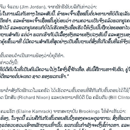
ຈິມ ຈໍ​ແດນ (Jim Jordan), ຈາກ​ພັກ​ຣີ​ພັບ​ບ​ລິ​ກັນກ່າວ​ວ່າ:
ັ້ນ​ໃນ​ການລົ​ມ​ກັນ​ທາງ​ໂທ​ລະ​ສັບ​ນີ້. ຂ້າ​ພະ​ເຈົ້າ​ເຊື່ອ​ໝັ້ນຕໍ່​ປະ​ທາ​ນາ​ທິ​ບໍ​ດີເຊເ
ີທ​ຣຳ. ແລະຂ້າ​ພະ​ເຈົ້າ​ເຊື່ອ​ໝັ້ນຢູ່​ບ່ອນ​ວ່າ ຕາມ​ຄວາມ​ເປັນ​ຈິງແລ້ວ​ພວກ​ຢູ​ເຄ​ຣນບ
ກ​ໄວ້ ແລະ​ພວກ​ຢູ​ເຄ​ຣນ​ກໍ​ບໍ່​ໄດ້​ເຮັດ​ຫຍັ​ງ​ເພື່ອເຮັດ​ໃຫ້​ເງິນນັ້ນ​ຖືກ​ປ່ອຍ​ອອກ​ໄປ. ສິ
້ນ​ຖານ​ສຳ​ຄັນ ແຕ່​ວ່າ​ ພ​ວກ​ເຮົາ​ກັບ​ມີ​ເລື້ອງທັງຫລາຍທັງ​ປວງ​ອັນ​ນີ້ ແລະ​ສຽງ​ນອງ​
ຍ​ຂຶ້ນ​ມາທີ່ ບໍ່​ມີ​ຄວາມ​ສຳ​ຄັນ​ທີ່​ສຸດຢ່າງ​ເປັນ​ພື້ນ​ຖານຕໍ່​ສິ່ງ​ທີ່​ເກີດ​ຂຶ້ນ​ທີ່​ແທ້ຈິງນ
ຂັ້ນ​ຕອນ​ດຳ​ເນີນການ​ຟ້ອງວ່າບໍ່​ຍຸ​ຕິ​ທຳ.
ກ່າວ​ດັ່ງ​ນີ້:
ິ​ບໍ​ດີຄົນໃດທີ່​ເປັນ​ຄົນ​ມີ​ຄວາມ​ໂປ່ງ​ໃສຈັ່ງ​ຊີ້​ຈັກ​ເທື່ອ. ອັນ​ນີ້​ຄື​ການ​ຫາ​ຈັບ​ຜິດ, ຢູ່​
່ບໍ່​ດີ​ຫລາຍຕໍ່​ປະ​ເທດ ຊາດ ​ຂອງ​ພວກ​ເຮົາ.”
ພາ​ຕ່ຳສັງ​ກັດ​ພັກ​ເດ​ໂມ​ແຄ​ຣັດ ໄດ້​ເຮັດ​ຕາມ​ຂັ້ນ​ຕອນທີ່ຄື​ກັນກັບ​ຂັ້ນ​ຕອນໄດ້ໃ
​ຊາດ​ ນິກ​ສັນ (Richard Nixon) ແລະປະ​ທາ​ນາ​ທິ​ບໍ​ດີ ບິ​ລ ຄ​ລິນ​ຕັນ (Bill Clint
ຄມ​ແຣັກ (Elaine Kamrack) ຈ​າກ​ສະ​ຖາ​ບັນ Brookings ໃຫ້​ຄຳ​ເຫັນ​ວ່າ:
ອງ, ໃນ​ຈຸດນີ້ ແມ່ນ​ຄື​ກັນ​ກັບ​ຂັ້ນ​ຕອນອັນ​ນຶ່ງ​ຂອງ​ຄະ​ນະ​ຕຸ​ລາ​ການ. ສິ່ງ​ທີ່​ພວກ​
​ພຽງ​ແຕ່​ຮວບ​ຮວມ​ເອົາ​ຫລັກ​ຖານເທົ່າ​ນັ້ນ. ພວກ​ເພິ່ນກຳ​ລັງ​ຈະ​ຕັ້ງ​ຂໍ້​ກ່າວ​ຫາ. 