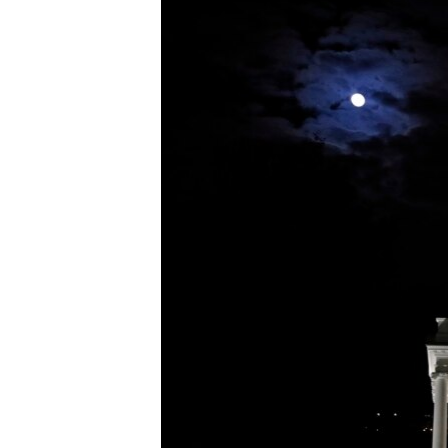
ວິທະຍາສາດ-ເທັກໂນໂລຈີ
ທຸລະກິດ
ພາສາອັງກິດ
ວີດີໂອ
ສຽງ
ລາຍການກະຈາຍສຽງ
ລາຍງານ