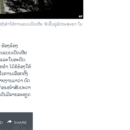
ຄຳ​ໃຫ້ການ​ແບບ​ເປີດ​ເຜີຍ ຈັດ​ຂຶ້ນຢູ່​ລັດ​ຖະ​ສະ​ພາ ​ໃນ​
 ຟ້ອງຮ້ອງ
ານ​ແບບ​ເປີດ​ເຜີຍ
ັນ ແລະໃນອະ​ດີດ.
​ຣຳ ໄດ້​ຂໍ​ຮ້ອງໃຫ້
ນ​ການ​ເລືອກ​ຕັ້ງ​
າຍ​ງານ​ມາ​ວ່າ ບົດ​
 ກ່ອນໜ້າ​ສັບ​ປະ​ດາ
ວັນ​ມີ​ລາຍ​ລະ​ອຽດ​
D
SHARE