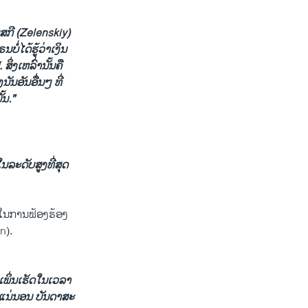
ລັນ​ສ​ກີ (Zelenskiy)
ໍ່​ໄດ້ຮູ້​ວ່າເງິນ​
່ງ​ເຫລົ່າ​ນັ້ນ​ຄື​
ນັນ​ອັນ​ອື່ນໆ ທີ່
ັ້ນ."
ໃນ​ລະ​ດັບ​ສູງ​ທີ່​ສຸດ
ຊ້​ໃນ​ການຟ້ອງ​ຮ້ອງ
on).
ເພິ່ນ​ເຮັດ​ໃນ​ເວ​ລາ
ແລະແນ່ນອນ ບັນ​ດາສະ​