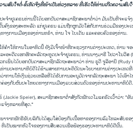
ວາມ​ສົນ​ໃຈ​ຕໍ່-ຂໍ້ເທັດຈິງທີ່​ໜ້າ​ເປັນຫ່ວງ​ຫລາຍ ທີ່ເຮັດ​ໃຫ້​ທ່ານເກີດ​ຄວາມ​ສົນ​ໃ
ປະ​ຈຳ​ຢູ​ເຄ​ຣນທ່ານນີ້ໄດ້​ບອກ​ບັນ​ດາ​ສະ​ມາ​ຊິກ​ສະ​ພາ​ຕ່ຳ​ວ່າ ມັນ​ເປັນ​ທີ່​ຈະ​ແຈ້ງ
ນ​ຄົງ​ຂອງ​ສະ​ຫະ​ລັດ ແກ່​ຢູ​ເຄ​ຣນ ແມ່ນ​ຖືກ​ຜູກ​ມັດ​ໃສ່​ກັບ​ການ​ຮ່ວມ​ມື​ຂອງ​ປ
ງ​ທາງ​ການ​ເມືອງຂອງ​ທ່ານທ​ຣຳ, ທ່ານ ໂຈ ໄບ​ເດັນ ແລະ​ຄອບ​ຄົວ​ຂອງ​ທ່ານ.
​ຄຳ​ໃຫ້​ການ​ໃນ​ອາ​ທິດນີ້ ຍັງ​ມີເຈົ້າ​ໜ້າ​ທີ່​ກະ​ຊວງ​ການ​ຕ່າງ​ປະ​ເທດ, ທ່ານ ຈອດ
​ອະ​ດີດເອກ​ອັກ​ຄະ​ລັດ​ຖະ​ທູດປະ​ຈຳ​ຢູ​ເຄ​ຣນ, ທ່ານ​ນາງມາ​ຣີ ໂຢ​ວາ​ໂນ​ວີ​ສ 
ເພິ່ນ​ໄດ້​ບອກ​ບັນ​ດາ​ສະ​ມາ​ຊິກ​ລັດ​ຖະ​ສະ​ພາ​ວ່າ ທ່ານ ຣູ​ດີ ຈູ​ລີ​ອາ​ນີ (Rudy
ທ່ານປະ​ທາ​ນາ​ທິ​ບໍ​ດີໄດ້ຂ້າມ​ສາຍ​ການປະ​ຕິ​ບັດ​ນະ​ໂຍ​ບາຍການ​ຕ່າງ​ປະ​ເທດ​ທີ່​
ວ່າການ​ໃຫ້​ເງິນ​ຊ່ວຍ​ເຫລືອ​ທີ່​ໄດ້​ຮັບ​ການ​ອະ​ນຸ​ມັດ​ຈາກ​ລັດ​ຖະ​ສະ​ພາ ໄດ້​ເອົາ​ໄ
ອດ​ຄ່ອງ​ກັບ​ຜົນ​ປະ​ໂຫຍດ​ທາງ​ການ​ເມືອງ​ແບບສ່ວນ​ຕົວຂອງ​ທ່ານ​ປະ​ທາ​ນາ​ທິ​ບໍ​ດີ
໌ (Jackie Speier), ສະ​ມາ​ຊິກ​ສະ​ພາ​ຕ່ຳສັງ​ກັດ​ພັກ​ເດ​ໂມ​ແຄ​ຣັດເວົ້າ​ວ່າ: "ອັນ​ນີ
ະ​ແຈ້ງ​ຫລາຍ​ທີ່​ສຸດ."
ພາຈາກ​ພັກ​ຣີ​ພັບ​ບ​ລິ​ກັນໄດ້​ສຸມ​ໃສ່​ປ້ອງ​ກັນ​ເນື້ອ​ຫາ​ຂອງ​ການ​ລົມ​ໂທ​ລະ​ສັບ​ຂອ
ເຄ​ຣນ ທີ່​ເປັນ​ໝາກ​ຫົວ​ໃຈ​ຂອງ​ການສືບສວນເພື່ອຟ້ອງຮອງປະທານາທິບໍດີນັ້ນ.