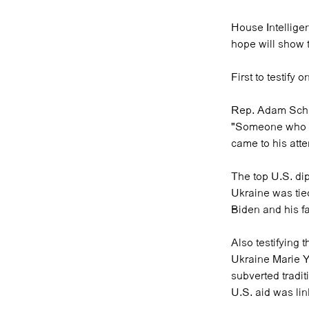
House Intellig
hope will show 
First to testify
Rep. Adam Schif
"Someone who is 
came to his atte
The top U.S. di
Ukraine was tied
Biden and his fa
Also testifying
Ukraine Marie Y
subverted tradi
U.S. aid was lin