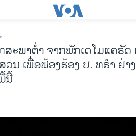
ກາ
ກ​ສະ​ພາ​ຕ່ຳ ຈາກ​ພັກ​ເດ​ໂມ​ແຄ​ຣັດ ເ
ສວນ ເພື່ອ​ຟ້ອງ​ຮ້ອງ​ ປ. ທ​ຣຳ ຢ່າງ​
້ນີ້