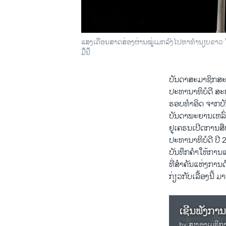
ແສງ​ເດືອນ​ສາດ​ສ່ອງ​ຜ່ານ​ໝູ່ເມກ​ລົງ​ໄປ​ຫາທຳ​ນຽບ​ຂາວ ໃນ
ມື້ນີ້
ບັນດາສະມາຊິກສະພາ
ປະທານາທິບໍດີ ສະຫະລ
ຮອບ​ທຳ​ອິດ ຈາກ​ບັນ
ບັນ​ດາ​ພະ​ຍານ​ເຫລົ
ຢູ​ເຄ​ຣນເປີດການສືບ​
ປະ​ທາ​ນາ​ທິ​ບໍ​ດີ 
ບັນ​ທຶກຄຳ​ໃຫ້​ການ​
ທີ່​ສຳ​ຄັນແຫ່ງ​ການດ
ກ່ຽວ​ກັບ​ເລື້ອງນີ້ ມາ
by
ສຽງອາເມຣິກ