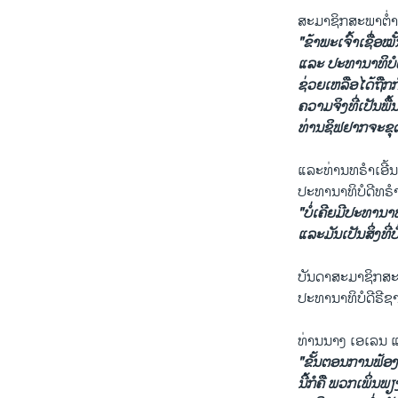
ສະ​ມາ​ຊິກ​ສະ​ພາ​ຕ່ຳ
"ຂ້າ​ພະ​ເຈົ້າ​ເຊື່ອ​ໝ
ແລະ ປະ​ທາ​ນາ​ທິ​ບໍ​ດ
ຊ່ວຍ​ເຫລືອ​ໄດ້​ຖືກ​ກັ
ຄວາມ​ຈິງ​ທີ່​ເປັນ​ພື
ທ່ານຊິ​ຟ​ຢາກ​ຈະ​ຂຸດ​ຄຸ້
ແລະ​ທ່ານ​ທ​ຣຳ​ເອີ້ນ
ປະ​ທາ​ນາ​ທິ​ບໍ​ດີ​ທ​ຣຳ​
"ບໍ່​ເຄີຍ​ມີປະ​ທາ​ນາ​ທ
ແລະ​ມັນ​ເປັນ​ສິ່ງ​ທີ
ບັນ​ດາສະ​ມາ​ຊິກ​ສະ​
ປະ​ທາ​ນາ​ທິ​ບໍ​ດີຣີ
ທ່ານ​ນາງ ເອ​ເລນ ແ
"ຂັ້ນ​ຕອນການ​ຟ້ອງ​ຮ້
ນີ້ກໍ​ຄື ​ພວກ​ເພິ່ນ