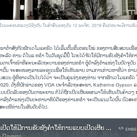
ນະ​ຄອນ​ຫລວງວໍ​ຊິງ​ຕັນ ໃນ​ຄ່ຳ​ຄືນ​ຂອງວັນ 12 ພະ​ຈິກ, 2019 ຄືນກ່ອນຈະ​ມີ​​ການ​ຮັບ​ຟັງ​
ຕໍ່າສັງກັດພັກເດໂມແຄຣັດ ໄດ້ເລີ້ມຕົ້ນຂັ້ນ​ຕອນໃໝ່ ຂອງການສືບສວນເພື່ອ
ັດ ທ່ານ ດໍໂນລ ທຣໍາ ໃນວັນພຸດມື້ນີ້ ໂດຍ​ໄດ້​ຈັດ​ໃຫ້​ມີ​ການ​ຮັບ​ຟັງ​ຄຳ​ໃຫ້​ກ
​ດາ​ເຈົ້າ​ໜ້າ​ທີ່ຄະ​ນະ​ລັດ​ຖະ​ບານຂອງ​ທ່ານ​ທ​ຣຳ ຜູ້​ດຳ​ລົງ​ຕຳ​ແໜ່ງໃນ​ປັດຈຸ​ບ
່າ​ນັ້ນ ຈະ​ສະ​ໜອງລາຍ​ລະ​ອຽດເພື່ອໃຫ້​ເຫັນ​ພາບ ​ຕາມ​ການ​ກ່າວ​ຫາທີ່​ວ່າ ​ທ່ານທ
ສວນ ຜູ້​ທີ່ອາດ​ເປັນ​ໄປ​ໄດ້​ວ່າ ​ຈະເປັນຄູ່​ແຂ່ງ​ຂອງ​ທ່ານ ຈາກ​ພັກ​ເດ​ໂມ​ແຄ​ຣັດ ໃ
​ປີ 2020. ດັ່ງ​ທີ່​ນັກ​ຂ່າວ​ຂອງ​ VOA ປະ​ຈຳ​ລັດຖະ​ສະ​ພາ, Katherine Gypson ລ
ແບບ​ປິດ​ລັບຂອງ​ບັນ​ດາ​ພະ​ຍານ ກໍ​ໄດ້ຖືກ​ເປີດ​ເຜີຍອອກ​ມາໃຫ້​ເຫັນ​ເປັນ​ຄ້າວໆ
ຳ​ລົງ​ຕຳ​ແໜ່ງ​ເປັນ​ປະ​ທາ​ນາ​ທິ​ບໍ​ດີ​ຂອງທ່ານ​ທ​ຣຳ ຈະ​ເປັນ​ແນວ​ໃດນັ້ນ ບົວ​ສະ​ຫ
​ສະ​ເໜີ​ທ່ານ​ໃນ​ອັນ​ດັບ​ຕໍ່​ໄປ.
ເຊີນ​ຟັງການ​ເປີດ​ໃຫ້​ມີ​ການຮັບ​ຟັງ​ຄຳ​ໃຫ້​ການ​ແບບ​ເປີດ​ເຜີຍ ຂອງ​ການ​ສືບ​ສວນ​ເພື່ອ​ຟ້ອງ​ຮ້ອງ ປ. ທ​ຣຳ
EMBE
າ ວີໂອເອລາວ