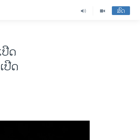
ສົດ
ປີດ​
ເປີດ​