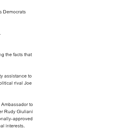
gs Democrats
.
g the facts that
ty assistance to
itical rival Joe
S. Ambassador to
er Rudy Giuliani
ionally-approved
al interests.