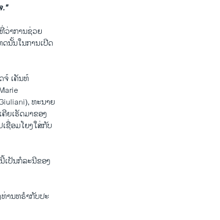
ຈ."
ທີ່​ວ່າການ​ຊ່ວຍ​
ະ​ເທດນັ້ນໃນ​ການເປີດ
​ຈ໌ ເຄັນ​ທ໌
(Marie
 Giuliani), ທະ​ນາຍ​
ເຄີຍເຮັດ​ມາ​ຂອງ​
ປເຊື່ອມ​ໂຍງ​ໃສ່ກັບ​
.
້ເປັນ​ກໍ​ລະ​ນີ​ຂອງ​
ງ​ທ່ານ​ທ​ຣຳກັບ​ປະ​