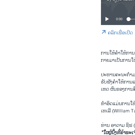
0:00
ຄລິກເພື່ອເປີດ
​ການໃຫ້ຄຳ​ໃຫ້​ການແ
ກາຍ​ມາ​ເປັນ​ການໃຫ
ປະ​ທານ​ຄະ​ນະ​ກຳ​ມ
ຮັບ​ຟັງ​ຄຳ​ໃຫ້ການ​ແ
ເຫດ ຜົນ​ຂອງການສືບ​
ທຳ​ອິດ​ແມ່ນ​ການ​ໃຫ້
ເທ​ເລີ (William T
ທ່ານ ອາ​ດາມ ຊິ​ຟ (
"ໃຜ​ຜູ້​ນຶ່ງ​ທີ່​ຂ້າ​ພະ