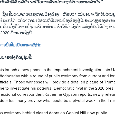
ດ​ພັກ​ຣີ​ພັບ​ບ​ລິ​ກັນ ຈະ​ມີ​ໂອ​ກາດ​ທີ່​ຈະ​ໂຕ້​ແຍ້ງຕໍ່​ຂໍ້​ກ່າວ​ຫາ​ເຫລົ່ານັ້ນ.”
້ນ- ຊຶ່ງ​ເອີ້ນ​ວ່າມາດ​ຕາ​ຂອງ​ການ​ຟ້ອງ​ຮ້ອງ - ​ເກືອບ​ວ່າ ແນ່ນອນ​ຈະ​ຖືກ​ຮັບຜ່ານຢູ່
ມ​ແຄ​ຣັດ. ແຕ່​ວ່າ ການ​ໄຕ່​ສວນ​ຕໍ່ຜົນ​ການ​ຟ້ອງ​ຮ້ອງ​ຢູ່​ໃນ​ສະ​ພາ​ສູງ​ຂອງ​ສະ​ຫະ​ລັ
ນັ້ນ ເບິ່ງ​ຄື​ວ່າ​ຈະ​ບໍ່ຊ່ວຍຮັກ​ສາ​ທ່ານທ​ຣຳ​ໃຫ້​ດຳ​ລົງຕຳ ແໜ່ງຕໍ່​ໄປ​ໄດ້ຢ່າງສຳ​
2020 ທີ່​ຈະ​ມາ​ເຖິງນີ້.
​ຂ່າວນີ້​ເພີ້ມ​ເປັນ​ພາ​ສາ​ອັງ​ກິດ
​ພາ​ສາ​ອັງ​ກິດຢູ່​ລຸ່ມນີ້:
s launch a new phase in the impeachment investigation into U
dnesday with a round of public testimony from current and fo
fficials. Those witnesses will provide a detailed picture of Trum
ne to investigate his potential Democratic rival in the 2020 presi
ssional correspondent Katherine Gypson reports, newly releas
 door testimony preview what could be a pivotal week in the Tr
s testimony behind closed doors on Capitol Hill now public…