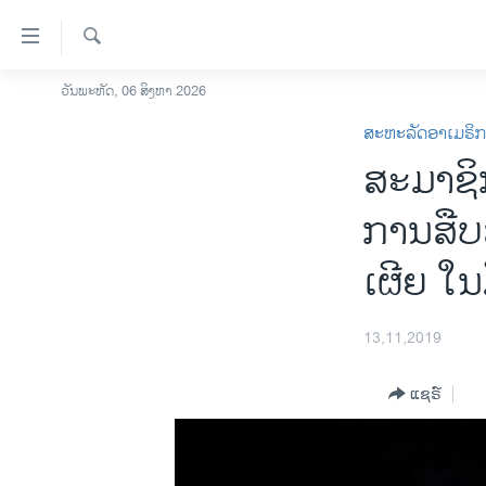
ລິ້ງ
ສຳຫລັບ
ເຂົ້າ
ຄົ້ນຫາ
ວັນພະຫັດ, 06 ສິງຫາ 2026
ໂຮມເພຈ
ຫາ
ສະຫະລັດອາເມຣິ
ລາວ
ຂ້າມ
ສະ​ມາ​ຊິ
ຂ້າມ
ອາເມຣິກາ
ຂ້າມ
ການເລືອກຕັ້ງ ປະທານາທີບໍດີ ສະຫະລັດ
ການ​ສືບ​
ໄປ
2024
ຫາ
ເຜີຍ ໃນ​ມື
ຂ່າວ​ຈີນ
ຊອກ
ຄົ້ນ
ໂລກ
13,11,2019
ເອເຊຍ
ອິດສະຫຼະພາບດ້ານການຂ່າວ
ແຊຣ໌
ຊີວິດຊາວລາວ
ຊຸມຊົນຊາວລາວ