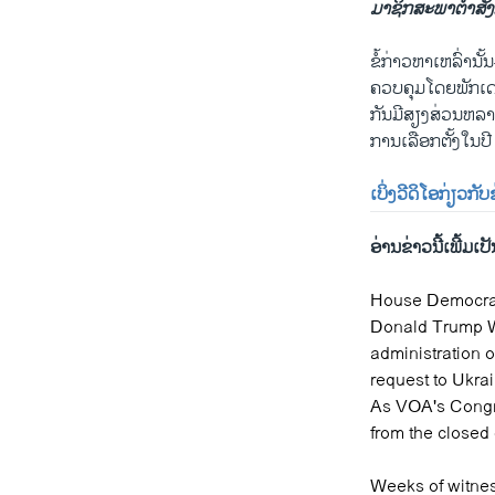
ມາ​ຊິກ​ສະ​ພາ​ຕ່ຳສັງ​ກັ
ຂໍ້​ກ່າວ​ຫາເຫລົ່າ​ນັ
ຄວບ​ຄຸມ​ໂດຍ​ພັກ​ເດ​ໂ
ກັນມີ​ສຽງ​ສ່ວນ​ຫລາຍ
ການ​ເລືອກ​ຕັ້ງ​ໃນປີ 
ເບິ່ງວີ​ດິ​ໂອ​ກ່ຽວ​ກັບ
ອ່ານ​ຂ່າວນີ້​ເພີ້ມ​ເປັນ
House Democrat
Donald Trump We
administration o
request to Ukrai
As VOA's Congre
from the closed
Weeks of witnes