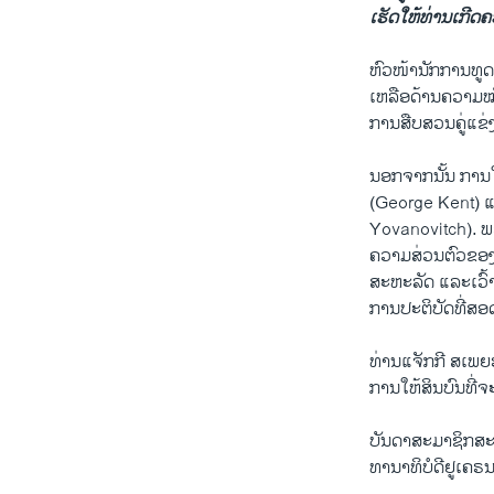
ເຮັດ​ໃຫ້​ທ່ານເກີດ​ຄ
ຫົວ​ໜ້າ​ນັກ​ການ​ທູດ​
ເຫລືອ​ດ້ານ​ຄວາມ​ໝັ້
ການສືບ​ສວນຄູ່​ແຂ່
ນອກ​ຈາກນັ້ນ ການ​ໃຫ້
(George Kent) ແລະ
Yovanovitch). ພວກ​
ຄວາມ​ສ່ວນ​ຕົວ​ຂອງ​
ສະ​ຫະ​ລັດ ແລະ​ເວົ້າ
ການ​ປະ​ຕິ​ບັດທີ່​ສ
ທ່ານແຈັກ​ກີ ສ​ເພ​ຍ​ຣ
ການ​ໃຫ້​ສິນ​ບົນ​ທີ່​ຈ
ບັນ​ດາສະ​ມາ​ຊິກ​ສະ​
ທາ​ນາ​ທິ​ບໍ​ດີ​ຢູ​