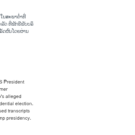
​ໃນສະ​ພາ​ຕ່ຳທີ່​
ດ ທີ່​ພັກຣີ​ພັບ​ບ​ລິ​
ເລັດ​ຜົນໂດຍ​ຜ່ານ​
S President
rmer
p's alleged
dential election.
ed transcripts
ump presidency.