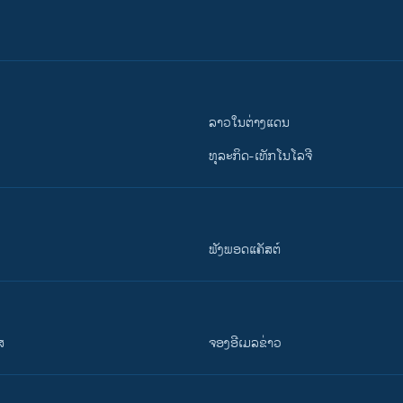
ລາວໃນຕ່າງແດນ
ທຸລະກິດ-ເທັກໂນໂລຈີ
ຟັງພອດແຄັສຕ໌
ສ
ຈອງອີເມລຂ່າວ