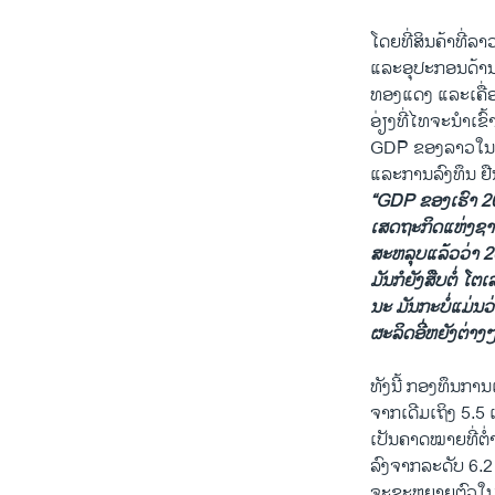
ໂດຍທີ່ສິນຄ້າທີ່ລ
ແລະອຸປະກອນດ້ານກ
ທອງແດງ ແລະເຄື່ອ
ອ່ຽງທີ່ໄທຈະນໍາເ
GDP ຂອງລາວໃນປີ 
ແລະການລົງທຶນ ຢືນ
“
GDP
ຂອງເຮົາ 202
ເສດຖະກິດແຫ່ງຊາດ
ສະຫລຸບແລ້ວວ່າ 202
ມັນກໍຍັງສືບຕໍ່ ໂຕ
ນະ ມັນກະບໍ່ແມ່ນວ
ຜະລິດອີ່ຫຍັງຕ່າງ
ທັງນີ້ ກອງທຶນກາ
ຈາກເດີມເຖິງ 5.5 ເ
ເປັນຄາດໝາຍທີ່ຕ
ລົງຈາກລະດັບ 6.2 
ຈະຂະຫຍາຍຕົວໃນອັ