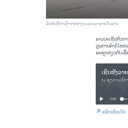
ລົດຍົນທີ່ນໍາເຂົ້າຈາກຕ່າງປະເທດມາຂາຍໃນລາວ
ລາວປະເຊີນກັບການ
ດູນການຄ້າຕໍ່ໄທຫ
ລະອຽດກ່ຽວກັບເລື
by
ສຽງອາເມຣິກ
0:00
ຄລິກເພື່ອເປີດ