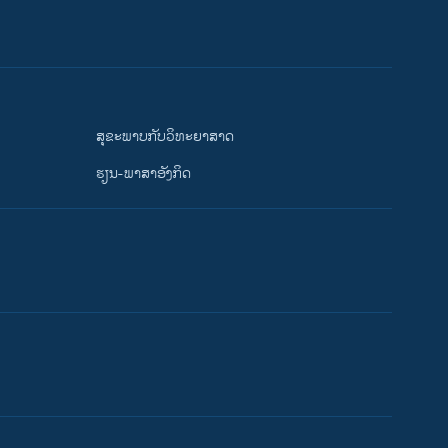
ສຸຂະພາບກັບວິທະຍາສາດ
ຮຽນ-ພາສາອັງກິດ