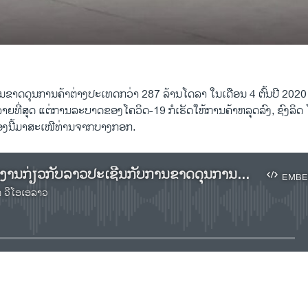
ຂາດດຸນການຄ້າຕ່າງປະເທດກວ່າ 287 ລ້ານໂດລາ ໃນເດືອນ 4 ຕົ້ນປີ 2020
ລາຍທີ່ສຸດ ແຕ່ການລະບາດຂອງໂຄວິດ-19 ກໍເຮັດໃຫ້ການຄ້າຫລຸດລົງ, ຊົງລິດ
້ອງນີ້ມາສະເໜີທ່ານຈາກບາງກອກ.
ເຊີນຟັງລາຍງານກ່ຽວກັບລາວປະເຊີນກັບການຂາດດຸນການຄ້າຢ່າງຫລວງຫລາຍ
EMBE
າ ວີໂອເອລາວ
No media source currently available
EMBED