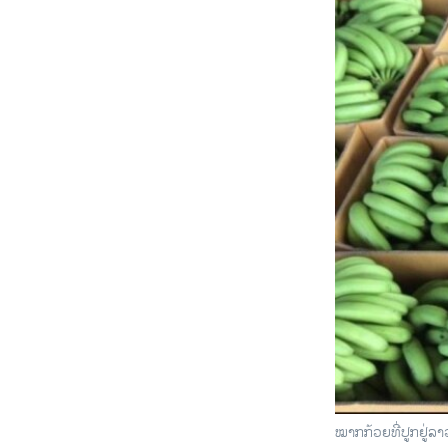
ໝາກກ້ວຍທີ່ປູກຢູ່ລາ