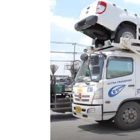
ວິທະຍາສາດ-ເທັກໂນໂລຈີ
ທຸລະກິດ
ພາສາອັງກິດ
ວີດີໂອ
ສຽງ
ລາຍການກະຈາຍສຽງ
ລາຍງານ