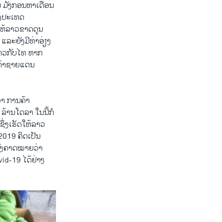
 ມັງກອນຫາເດືອນ
າງປະເທດ
ໃຫ້ລາວຂາດດຸນ
ລະຍັງມີທ່າອ່ຽງ
ລາວກັບໄທ ຫາກ
ນຄ້າຊາຍແດນ
່າ ການຄ້າ
້ານໂດລາ ໃນນີ້ກໍ
ຶ່ງເຮັດໃຫ້ລາວ
2019 ຄິດເປັນ
ຍັງຄາດໝາຍວ່າ
id-19 ໄດ້ຢ່າງ