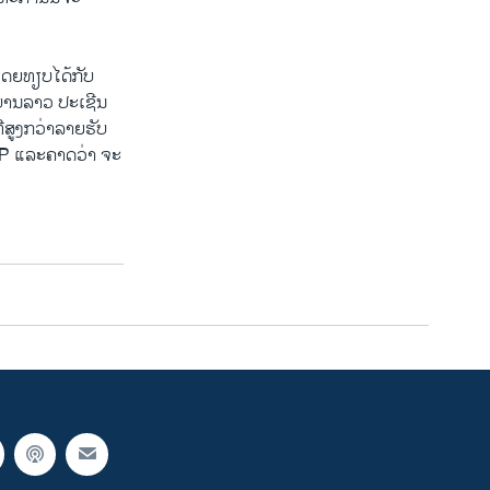
ໂດຍທຽບໄດ້ກັບ
ະບານລາວ ປະເຊີນ
ີ່ສູງກວ່າລາຍຮັບ
GDP ແລະຄາດວ່າ ຈະ