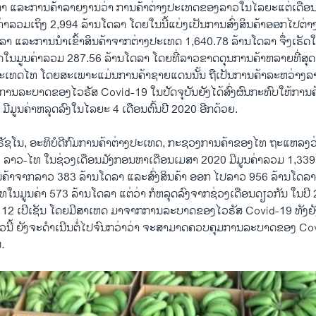
າ ແລະການຄ້າລາຍງານວ່າ ການຄ້າຕ່າງປະເທດຂອງລາວໃນໄລຍະແຕ່ເດືອນ
ຄ່າລວມເຖິງ 2,994 ລ້ານໂດລາ ໂດຍໃນນີ້ແບ່ງເປັນການສົ່ງສິນຄ້າອອກໄປຕ່
ລາ ແລະການນໍາເຂົ້າສິນຄ້າຈາກຕ່າງປະເທດ 1,640.78 ລ້ານໂດລາ ຈຶ່ງເຮັດ
ໃນມູນຄ່າລວມ 287.56 ລ້ານໂດລາ ໂດຍທີ່ລາວຂາດດຸນການຄ້າຫລາຍທີ່ສຸດ ແ
 ກໍຄືປະເທດໄທ ໂດຍສະເພາະແມ່ນການຄ້າຊາຍແດນນັ້ນ ຖືເປັນການຄ້າລະຫວ່າງ
າການລະບາດຂອງໄວຣັສ Covid-19 ໃນປັດຈຸບັນຍັງໄດ້ສົ່ງຜົນກະທົບໃຫ້ກາ
ີມູນຄ່າຫລຸດລົງໃນໄລຍະ 4 ເດືອນຕົ້ນປີ 2020 ອີກດ້ວຍ.
ະຕິ ຣັຊໂນ, ອະທິບໍດີກົມການຄ້າຕ່າງປະເທດ, ກະຊວງການຄ້າຂອງໄທ ຖະແຫລງວ
ລາວ-ໄທ ໃນຊ່ວງເດືອນມັງກອນຫາເດືອນເມສາ 2020 ມີມູນຄ່າລວມ 1,339 ລ
ສິນຄ້າຈາກລາວ 383 ລ້ານໂດລາ ແລະສົ່ງສິນຄ້າ ອອກ ໄປລາວ 956 ລ້ານໂດລາຊ
ໄທໃນມູນຄ່າ 573 ລ້ານໂດລາ ແຕ່ວ່າ ກໍຫລຸດລົງຈາກຊ່ວງເດືອນດຽວກັນ ໃນປີ 
າ 12 ເປີເຊັນ ໂດຍມີສາເຫດ ມາຈາກການລະບາດຂອງໄວຣັສ Covid-19 ທັງ
ວນີ້ ຍັງຈະດໍາເນີນຕໍ່ໄປຈົນກວ່າວ່າ ຈະສາມາດຄວບຄຸມການລະບາດຂອງ Cov
ນ.