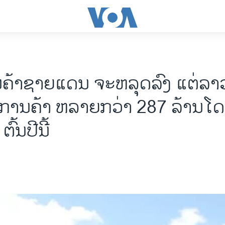
ນຄ້າຊາຍແດນ ຈະຫລຸດລົງ ແຕ່ລາວ
ການຄ້າ ຫລາຍກວ່າ 287 ລ້ານໂ
ົ້ນປີນີ້