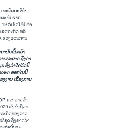
ານ ຜະລິດກະສິກໍາ
ິດຕະພັນຈາກ
9 ກໍເຮັດໃຫ້ມີທ່າ
ງເສດຖະກິດ ຫລື
ນຕີກະຊວງແຜນການ
ະຖາບັນຄົ້ນຄວ້າ
າຍປະເທດ ຊຶ່ງວ່າ
 ຊຶ່ງວ່າໂຄວິດນີ້
down
ອອກໄປນີ້
ແຮງງານ ເລື້ອງການ
GDP ຂອງລາວລົງ
2020 ທັງຍັງຖືວ່າ
ສດຖະກິດຂອງລາວ
ີ່ສຸດ ຊຶ່ງຄາດວ່າ
າຫະກຳນັ້ນຈະ