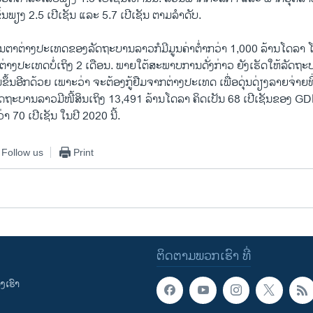
້ນພຽງ 2.5 ເປີເຊັນ ແລະ 5.7 ເປີເຊັນ ຕາມລຳດັບ.
ນຕາຕ່າງປະເທດຂອງລັດຖະບານລາວກໍມີມູນຄ່າຕໍ່າກວ່າ 1,000 ລ້ານໂດລາ 
ຕ່າງປະເທດບໍ່ເຖິງ 2​ ເດືອນ. ພາຍໃຕ້ສະພາບການດັ່ງກ່າວ ຍັງເຮັດໃຫ້ລັດຖ
້ມຂຶ້ນອີກດ້ວຍ ເພາະວ່າ ຈະຕ້ອງກູ້ຢືມຈາກຕ່າງປະເທດ ເພື່ອດຸ່ນດ່ຽງລາຍຈ່າຍທ
ດຖະບານລາວມີໜີ້ສິນເຖິງ 13,491 ລ້ານໂດລາ ຄິດເປັນ 68 ເປີເຊັນຂອງ 
ວ່າ 70 ເປີເຊັນ ໃນປີ 2020 ນີ້.
Follow us
Print
ຕິດຕາມພວກເຮົາ ທີ່
ເຮົາ