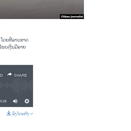
 ໂດຍທີ່ລາວຂາດ
 ໂພນເງິນມີລາຍ
D
SHARE
5:28
ລິງໂດຍກົງ
SHARE