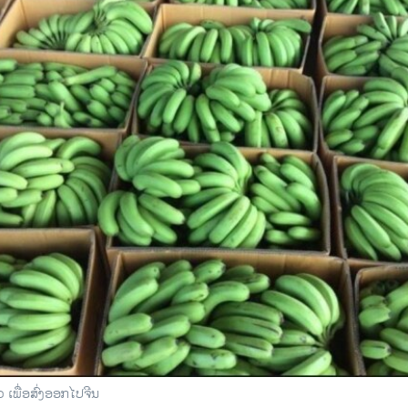
ວ ເພື່ອສົ່ງອອກໄປຈີນ