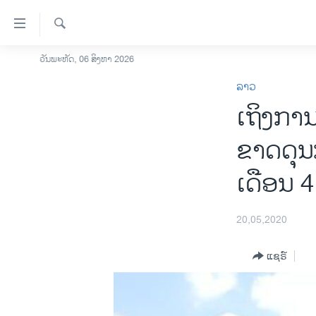
ລິ້ງ
ສຳຫລັບ
ເຂົ້າ
ຄົ້ນຫາ
ວັນພະຫັດ, 06 ສິງຫາ 2026
ໂຮມເພຈ
ຫາ
ລາວ
ລາວ
ຂ້າມ
ເຖິງກາ
ຂ້າມ
ອາເມຣິກາ
ຂ້າມ
ການເລືອກຕັ້ງ ປະທານາທີບໍດີ ສະຫະລັດ
ຂາດດຸນ
ໄປ
2024
ຫາ
ເດືອນ 4 ຕ
ຂ່າວ​ຈີນ
ຊອກ
ຄົ້ນ
ໂລກ
20,05,2020
ເອເຊຍ
ອິດສະຫຼະພາບດ້ານການຂ່າວ
ແຊຣ໌
ຊີວິດຊາວລາວ
ຊຸມຊົນຊາວລາວ