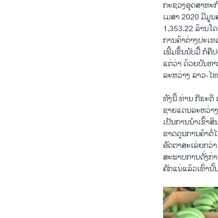
ກະຊວງອຸດສາຫະກໍ
ເມສາ 2020 ມີມູນ
1,353.22 ລ້ານໂດ
ການຄ້າຕ່າງປະເທດ
ເພີ້ມຂຶ້ນນັບມື້
ແຕ່ວ່າ ດ້ວຍບັນຫ
ລະຫວ່າງ ລາວ-ໄທ ມ
ທັງນີ້ ທ່ານ ກີຣ
ຊາຍແດນລະຫວ່າງ 
ເປັນການນໍາເຂົ້າ
ຂາດດຸນການຄ້າຕໍ່
ອັດຕາສະເລ່ຍກວ່
ສະພາບການດັ່ງກ່າ
ຄັກແນ່ແລ້ວເທົ່ານັ້