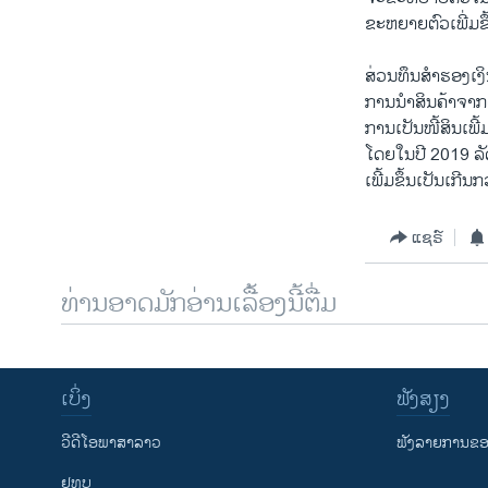
ຂະຫຍາຍຕົວເພີ່ມຂຶ
ສ່ວນທຶນສຳຮອງເງິ
ການນໍາສິນຄ້າຈາກ
ການເປັນໜີ້ສິນເພີ
ໂດຍໃນປີ 2019 ລັ
ເພີ້ມຂຶ້ນເປັນເກີນກ
ແຊຣ໌
ທ່ານອາດມັກອ່ານເລື້ອງນີ້ຕື່ມ
ເບິ່ງ
ຟັງສຽງ
ວີດີໂອພາສາລາວ
ຟັງລາຍການຂອງ
ຢູທູບ