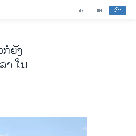
ສົດ
ກໍຍັງ
ດລາ ໃນ