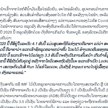
າວນໍາເຂົ້າຈາກໄທກໍຄືນໍ້າມັນເຊື້ອໄຟລົດຍົນ, ອະໄຫລ່ລົດຍົນ, ອຸປະກອນດ້ານກ
ານລ້ຽງສັດ. ສ່ວນສິນຄ້າທີ່ລາວສົ່ງອອກໄປໄທ ກໍຄື ພະລັງງານໄຟຟ້າ, ຜະລ
ງຮັບສົ່ງ-ສັນຍານອຸປະກອນສື່ສານຕ່າງໆ ແຕ່ການລະບາດຂອງໄວຣັສ Covid-1
ຂົ້າໄຟຟ້າຈາກລາວ ຫລຸດລົງ ອັນຈະສົ່ງຜົນກະທົບເຮັດໃຫ້ການຂະຫຍາຍຕົວທາ
2020 ນີ້ ຫລຸດລົງອີກດ້ວຍ ດັ່ງທີ່ທ່ານກິແກ້ວ ຈັນທະບູລີ, ຮອງລັດຖະມົ
ຢັນວ່າ:
0 ນີ້ ຄືສິຢູ່ໃນລະດັບ 4.1 ອັນນີ້ ແມ່ນສູນສະຖິຕິແຫ່ງຊາດຕີລາຄາ ແຕ່ວ່າ ສ
ນີ້ ຕີລາຄາວ່າ ພວກເຮົາຊິຫລຸດຫລາຍກວ່າຫັ້ນ ໂດຍໄດ້ ອ້າງເຫດຜົນຂອງຫລ
0 ນີ້ ພວກເຮົາຈະໄດ້ແຕ່ພຽງ 3.3 ອັນນີ້ ກະຍັງເປັນການຄົ້ນຄວ້າ ເກັບກໍາຂໍ້ມູນ
ເລກນີ້ ຄືຊິຍັງບໍ່ທັນຢຸດຢູ່ ຫລັງຈາກໂຄວິດສະຫງົບລົງນີ້ນະ ພວກເຮົາເປີດ
Lock
່າ ເສດຖະກິດມັນສິ
Run
ໄດ້ແທ້ໂລດເດະ, ມັນຍັງຊິ
Impact
ຍາວໄປຢູ່ເລື້ອງ
ໆ ທັງຫລາຍແຫລ່.”
ນເງິນສາກົນ ຫລື IMF ໄດ້ປັບຫລຸດຄາດໝາຍການເຕີບໂຕທາງເສດຖະກິດ ຫຼື 
ປີເຊັນ ກໍຄືຈາກລະດັບ 6.2 ເປີເຊັນ ລົງມາເປັນພຽງ 0.7 ເປີເຊັນເທົ່ານັ້ນໃນປີ​ 
ໍ່າກວ່າທະນາຄານພັດທະນາເອເຊຍ (ADB) ທີ່ໄດ້ປັບຫຼຸດ ການເຕີບໂຕທາງເ
ເປີເຊັນ ເປັນ 3.5 ເປີເຊັນ ໂດຍພາກບໍລິການ ແລະ ທ່ອງທ່ຽວຈະຖືກກະທົບໜັກທ
ດຕາສະເລ່ຍພຽງ 1.3 ເປີເຊັນເທົ່ານັ້ນ. ສ່ວນພາກກະສິກຳ ແລະ ພາກອຸດສ