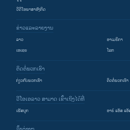
ວີດີໂອພາສາອັງກິດ
ຂ່າວແລະລາຍງານ
ລາວ
ອາເມຣິກາ
ເອເຊຍ
ໂລກ
ຕິດຕໍ່ພວກເຮົາ
ກ່ຽວກັບພວກເຮົາ
ຕິດຕໍ່ພວກເຮົາ
ວີໂອເອລາວ ສາມາດ ເຂົ້າເຖິງໄດ້ທີ່
ເຟັສບຸກ
ອາຣ໌ ແອັສ ແອັ
​ລິ້ງ​ຕ່າງໆ