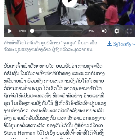
No media source currently available
ວິທະຍາສາດ-ເທັກໂນໂລຈີ
ທຸລະກິດ
ພາສາອັງກິດ
0:00
3:07
ວີດີໂອ
ເຈົ້າໜ້າທີ່ໄທ​ໄດ້ຈັດຕັ້ງ ສູນບໍລິການ “ຈຸດດຽວ” ​ຂຶ້ນ​ມາ ເພື່ອ
ລິງໂດຍກົງ
ສຽງ
ຈົດທະບຽນແຮງງານຕ່າງດ້າວ ຢູ່​ຈັງຫວັດສະມຸດສາຄອນ.
ລາຍການກະຈາຍສຽງ
ບັນດາເຈົ້າໜ້າທີ່ທະຫານ​ໄທ ຍອມຮັບວ່າ ການທຸຈະລິດ
ຕິດຕາມພວກເຮົາ ທີ່
ຄໍ​ຣັບຊັ່ນ​ ໃນ​ບັນດາເຈົ້າໜ້າທີ່ປົກຄອງ ແລະພວກຄົນກາງ
ລາຍງານ
ຫລື​ນາຍ​ໜ້າ ພ້ອມທັງ ການຂາດການບັງຄັບ​ໃຊ້ກົດໝາຍ
ຕໍ່ຕ້ານການຄ້າມະນຸດ ໄດ້ເຮັດໃຫ້ ລາດຊະອານາຈັກ​ໄທ
ຖືກຈັດໃຫ້ເປັນປະເທດໜຶ່ງ ທີ່ກະທຳຜິດຢ່າງ ຮ້າຍແຮງທີ່​
ພາສາຕ່າງໆ
ສຸດ ​ໃນ​ເລື້ອງການບັງຄັບໃຊ້ ຫຼື ກົດ​ຂີ່ເອົາຮັດເອົາປຽບແຮງ
ງານຕ່າງດ້າວ. ຂະນະທີ່ປະເທດ​ໄທກຳລັງພະຍາຍາມລົບ
ລ້າງ ພາບພົດອັນນັ້ນຂອງຕົນ ແລະ ຮັກສາພວກແຮງງານ
ທີ່​ມີ​ຄຸນຄ່າ​ຕໍ່​ເສດຖະກິດ​ ຂອງ​ຕົນ​ໄວ້ນັ້ນ ຜູ້ສື່ຂ່າວວີໂອເອ
Steve Herman ​ໄດ້​ໄປ​ເບິ່ງ ບ່ອນທີ່ເຈົ້າໜ້າທີ່​ໄດ້ຈັດຕັ້ງ