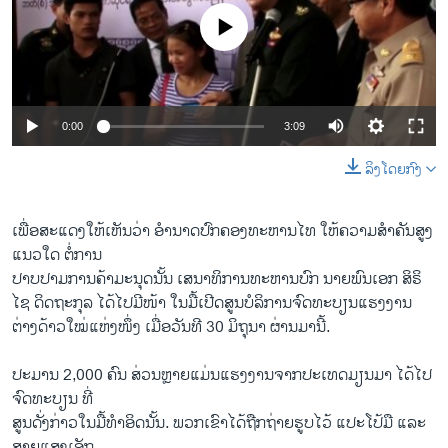
No media source currently available
0:00
3:09
ລິງໂດຍກົງ
ເພື່ອສະແດງໃຫ້ເຫັນວ່າ ອຳນາດປົກຄອງທະຫານໄທ ໃ​ຫ້ຄວາມສຳຄັນສູງ​
ແນວ​ໃດ ຕໍ່ການ
ປາບ​ປາມການຄ້າມະນຸດນັ້ນ ເສນາທິການທະ​ຫານບົກ ນາຍພົນ​ເອກ ສິຣິ​
ໄຊ ດິດຖະກຸລ ໄດ້​ໄປມີໜ້າ ໃນມື້ເປີດສູນບໍລິການ​ຈົດທະບຽນແຮງງານ
ຕ່າງດ້າວໃໝ່ແຫ່ງໜຶ່ງ ເມື່ອວັນທີ 30 ມິຖຸນາ ຜ່ານ​ມານີ້.
ປະມານ 2,000 ຄົນ ສ່ວນຫຼາຍແມ່ນ​ແຮງ​ງານຈາກປະເທດມຽນມາ ໄດ້​ໄປ
ຈົດ​ທະບຽນ ທີ່
ສູນດັ່ງກ່າວໃນມື້ທຳອິດນັ້ນ. ພວກເຂົາໄດ້ຖືກຖ່າຍຮູບ​ໄວ້ ​ແປະ​ໂປ້ມື ແລະ​
ສາຍ​ແສງເອັກ