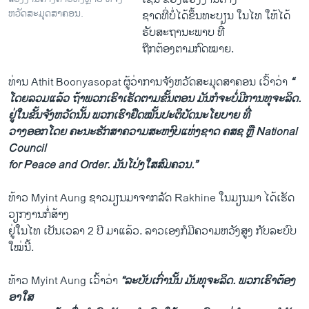
ຫວັດສະມຸດສາຄອນ.
ຊາດ​ທີ່​ບໍ່​ໄດ້​ຂຶ້ນທະບຽນ ​ໃນໄທ ​ໃຫ້ໄດ້​
ຮັບ​ສະຖານະ​ພາບ ​ທີ່​
ຖືກຕ້ອງຕາມ​ກົດໝາຍ.
ທ່ານ Athit Boonyasopat ​ຜູ້​ວ່າການ​ຈັງຫວັດ​ສະມຸດ​ສາຄອນ ​ເວົ້າວ່າ
“​
ໂດຍ​ລວມ​ແລ້ວ ຖ້າ​ພວກ​ເຮົາ​ເຮັດ​ຕາມ​ຂັ້ນ​ຕອນ ມັນ​ກໍຈະ​ບໍ່​ມີ​ການ​ທຸ​ຈະລິດ.
ຢູ່​ໃນ​ຂັ້ນຈັງຫວັດ​ນັ້ນ ພວກ​ເຮົາ​ຢຶດໝັ້ນປະຕິບັດນະ​ໂຍບາຍ ທີ່​
ວາງ​ອອກໂດຍ ຄະນະ​ຮັກສາ​ຄວາມ​ສະຫງົບ​ແຫ່ງ​ຊາດ ຄສຊ ຫຼື National
Council
for Peace and Order. ​ມັນ​ໂປ່​ງໃສ​ສົມຄວນ​.”
ທ້າວ Myint Aung ຊາວມຽນມາຈາກລັດ Rakhine ​ໃນ​ມຽນມາ ໄດ້ເຮັດ
ວຽກງານກໍ່ສ້າງ
ຢູ່ໃນໄທ ເປັນເວລາ 2 ປີ ມາແລ້ວ. ລາວ​ເອງ​ກໍມີຄວາມຫວັງສູງ ກັບລະບົບ
ໃໝ່ນີ້.
ທ້າວ Myint Aung ເວົ້າວ່າ
“ລະບັບເກົ່ານັ້ນ ມັນທຸຈະລິດ. ພວກເຮົາຕ້ອງ
ອາໃສ