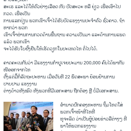
ສະ​ເຣ ແລະ​ໄດ້ໃຫ້ຕົວຢ່າງເລືອດ ກັບ ປັດ​ສະວະ ​ຫລື ຍ່ຽວ ເພື່ອ​ເອົາ​ໄປ​
ກວດ. ເພື່ອເປັນ
ການແລກປ່ຽນ ພວກເຂົາ​ເຈົ້າໄດ້ຮັບບັດແຮງງານປະຈຳຕົວ ຊົ່ວຄາວ. ຖ້າ
ຫາກວ່າ ພວກ
ເຂົາ​ເຈົ້າຜ່ານການກວດດ້ານພື້ນຖານ ຄວາມເປັນມາ ແລະດ້ານການແພດ
ແລ້ວ ພວກເຂົາ
ຈະໄດ້ຮັບ​ໃບຢັ້ງຢືນໃຫ້ເຮັດວຽກໃນປະເທດໄທ ຕໍ່ໄປໄດ້.
ຄາດຄະເນກັນວ່າ ມີ​ແຮງ​ງານກຳປູເຈຍປະມານ 200,000 ຄົນໄດ້ພາກັນ
ໜີອອກຈາກໄທ
ຕັ້ງແຕ່ມື້ກໍ່ລັດຖະປະຫານ ເມື່ອວັນທີ 22 ພຶດສະພາ ຍ້ອນຢ້ານການ
ປາບປາມ ແຮງງານ
ຕ່າງດ້າວທັງໝົດ ທັງ​ພວກທີ່ມີເອກະສານ ຖືກຕ້ອງ ຫຼື ບໍ່ມີ​ເອກະສານ.
ອຳນາດປົກຄອງທະຫານ ຖິ້ມ​ໂທດໃສ່
ພວກເຈົ້າໜ້າທີ່ໄທທີ່
ທຸຈະລິດ ວ່າເປັນຜູ້ປ່ອຍຂ່າວລືຕ່າງໆ ທີ່
ພາໃຫ້ພວກແຮງງານ