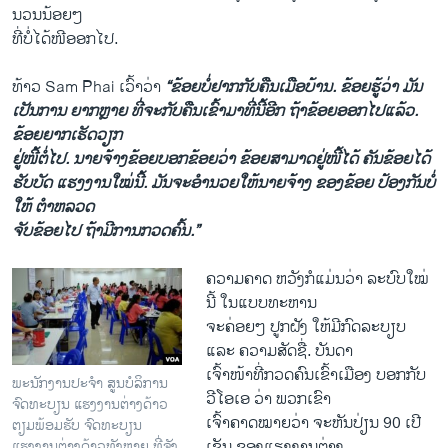
ນວນນ້ອຍໆ
ທີ່ບໍ່ໄດ້ໜີອອກໄປ.
ທ້າວ Sam Phai ເວົ້າວ່າ
“ຂ້ອຍບໍ່ຢາກກັບຄືນເມືອບ້ານ. ຂ້ອຍຮູ້ວ່າ ມັນ
ເປັນການ ຍາກຫຼາຍ ທີ່ຈະກັບຄືນເຂົ້າມາທີ່ນີ້ອີກ ຖ້າຂ້ອຍອອກໄປ​ແລ້ວ.
ຂ້ອຍຍາກເຮັດວຽກ
ຢູ່ໜີ້ຕໍ່ໄປ. ນາຍຈ້າງຂ້ອຍບອກຂ້ອຍວ່າ ຂ້ອຍສາມາດຢູ່ໜີ້ໄດ້ ຄັນຂ້ອຍໄດ້
ຮັບບັດ ແຮງງານໃໝ່ນີ້. ມັນຈະອຳ​ນວຍໃຫ້ນາຍຈ້າງ ຂອງຂ້ອຍ ປ້ອງກັນບໍ່
ໃຫ້ ຕຳຫລວດ
ຈັບຂ້ອຍໄປ ຖ້າມີການກວດຄົ້ນ.”
ຄວາມຄາດ ​ຫວັງກໍ​ແມ່ນ​ວ່າ ​ລະບົບ​ໃໝ່​
ນີ້ ໃນແບບ​ທະຫານ
ຈະຄ່ອຍໆ ປູກຝັງ ໃຫ້ມີ​ກົດ​ລະບຽບ ​
ແລະ ຄວາມ​ສັດ​ຊື່. ບັນດາ
​ເຈົ້າໜ້າ​ທີ່​ກວດ​ຄົນ​ເຂົ້າ​ເມືອງ ບອກ​ກັບ
ພະນັກງານປະຈຳ ສູນບໍລິການ
ວີ​ໂອ​ເອ ວ່າ ພວກ​ເຂົາ
ຈົດທະບຽນ ແຮງງານຕ່າງດ້າວ
ເຈົ້າຄາດ​ໝາຍວ່າ​ ຈະ​ຫັນປ່ຽນ 90 ​ເປີ​
ຕຽມພ້ອມຮັບ ຈົດທະບຽນ
ເຊັນ ຂອງ​ແຮງ​ງານຕ່າງ​
ແຮງງານຕ່າງດ້າວທັງຫຼາຍ ທີ່ຈັງ