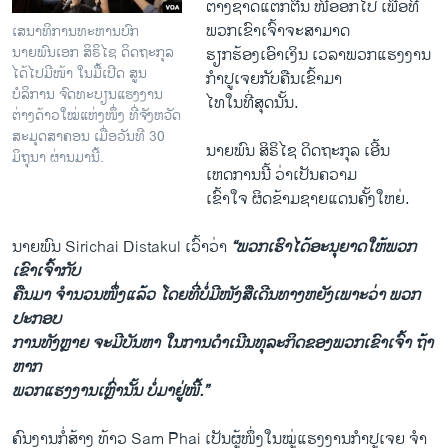
ຕ່າງຊາດແຕກຕື່ນ ໜີອອກໄປ ເພື່ອທີ່
ພວກເຂົາ​ເຈົ້າຈະສາມາດ
ເສນາທິການທະ​ຫານບົກ
ນາຍພົນ​ເອກ ສິຣິ​ໄຊ ດິດຖະກຸລ
ຮຽກຮ້ອງເອົາເງິນ ​ເວລາພວກແຮງ​ງານ
ໄດ້​ໄປມີໜ້າ ໃນມື້ເປີດ ສູນ
ກຳປູເຈຍ​ກັບຄືນເຂົ້າມາ
ບໍລິການ​ ຈົດທະບຽນແຮງງານ
​ໄທໃນທີ່ສຸດນັ້ນ.
ຕ່າງດ້າວໃໝ່ແຫ່ງໜຶ່ງ ທີ່ຈັງຫວັດ
ສະມຸດສາຄອນ ເມື່ອວັນທີ 30
ນາຍພົນ ສິຣິ​ໄຊ ດິດຖະກຸລ ເອີ້ນ​
ມິຖຸນາ ຜ່ານ​ມານີ້.
ເຫດການນີ້ ວ່າເປັນຄວາມ
ເຂົ້າໃຈ ຜິດຂ້າມຊາຍແດນຄັ້ງໃຫຍ່.
ນາຍພົນ Sirichai Distakul ເວົ້າວ່າ
“ພວກເຮົາໄດ້ອະນຸຍາດໃຫ້ພວກ
ເຂົາເຈົ້າກັບ
ຄືນມາ ຈຳນວນ​ໜຶ່ງ​ແລ້ວ ໂດຍທີ່ບໍ່ມີໜັງສືເດີນທາງຫຍັງເພາະວ່າ ພວກ​
ປະກອບ
​ການທັງຫຼາຍ ຈະມີບັນຫາ ໃນການດຳເນີນທຸລະກິດຂອງພວກເຂົາເຈົ້າ ຖ້າ
ຫາກ
ພວກແຮງງານເຫຼົ່ານັ້ນ ບໍ່ມາ​ຢູ່​ໜີ້.”
ຄົນງານກໍ່ສ້າງ ທ້າວ Sam Phai ​ເປັນ​ຜູ້ໜຶ່ງໃນໝູ່​ແຮງ​ງານກຳປູເຈຍ ຈຳ