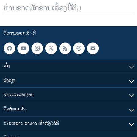
ທ່ານອາດມັກອ່ານເລື້ອງນີ້ຕື່ມ
ຕິດຕາມພວກເຮົາ ທີ່
ເບິ່ງ
ຟັງສຽງ
ຂ່າວແລະລາຍງານ
ຕິດຕໍ່ພວກເຮົາ
ວີໂອເອລາວ ສາມາດ ເຂົ້າເຖິງໄດ້ທີ່