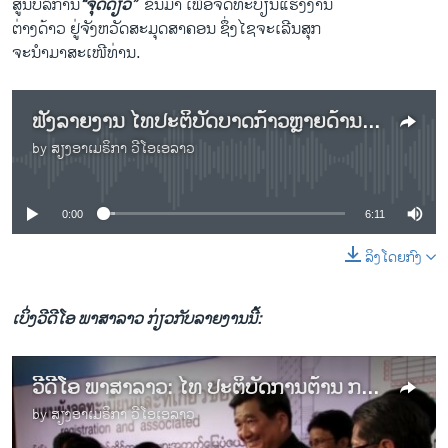
ສູນບໍລິການ
“ຈຸດດຽວ”
​ ຂຶ້ນ​ມາ ເພື່ອຈົດທະບຽນແຮງງານ
ຕ່າງດ້າວ ຢູ່​ຈັງຫວັດສະມຸດສາຄອນ ຊຶ່ງໄຊຈະເລີນສຸກ
ຈະນຳມາສະເໜີທ່ານ.
ຟັງລາຍງານ ໄທປະຕິບັດບາດກ້າວຫຼາຍດ້ານ ເພື່ອຕ້ານການກົດ​ຂີ່ ເອົາຮັດເອົາປຽບ ແຮງງານຕ່າງດ້າວ.
by
ສຽງອາເມຣິກາ ວີໂອເອລາວ
No media source currently available
0:00
6:11
ລິງໂດຍກົງ
ເບິ່ງວີດີໂອ ພາສາລາວ ກ່ຽວກັບລາຍງານນີ້:
ວີດີໂອ ພາສາລາວ: ໄທ ປະຕິບັດການຕ້ານ ການກົດ​ຂີ່ ແຮງງານຕ່າງດ້າວ
by
ສຽງອາເມຣິກາ ວີໂອເອລາວ