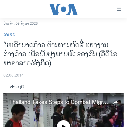
ລິ້ງ
ສຳຫລັບ
ເຂົ້າ
ວັນເສົາ, 08 ສິງຫາ 2026
ຫາ
ໂຮມເພຈ
ເອເຊຍ
ຂ້າມ
ລາວ
ໄທເອົາບາດກ້າວ ຕ້ານການກົດ​ຂີ່ ແຮງງານ
ຂ້າມ
ອາເມຣິກາ
ຕ່າງດ້າວ ເພື່ອປັບປຸງພາບພົດຂອງຕົນ (ວີດີໂອ
ຂ້າມ
ໄປ
ການເລືອກຕັ້ງ ປະທານາທີບໍດີ ສະຫະລັດ 2024
ພາສາລາວ/ອັງກິດ)
ຫາ
ຂ່າວ​ຈີນ
ຊອກ
02,08,2014
ຄົ້ນ
ໂລກ
ແຊຣ໌
ເອເຊຍ
ອິດສະຫຼະພາບດ້ານການຂ່າວ
Thailand Takes Steps to Combat Migrant Labor Exploitation
ຊີວິດຊາວລາວ
ຊຸມຊົນຊາວລາວ