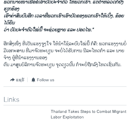
ພວກນາຍໜ້າເພື່ອຂໍເອົາບັດປະຈຳຕົວ ໃຫ້ພວກເຮົາ. ແຕ່ຕຳຫລວດກໍຍັງ
ຮຽກຮ້ອງ
ເອົາຄ່າສິນບົນອີກ ເວລາທີ່ພວກເຮົາເອົາບັດຂອງພວກເຮົາໃຫ້ເບິ່ງ. ຂ້ອຍ
ໄດ້ຍິນ
ວ່າ ບັດປະຈຳຕົວໃໝ່ນີ້ ຈະຊ່ວຍຫຼາຍ ແລະ ປອດໄພ.”
ອີກສິ່ງໜຶ່ງ ທີ່​ເປັນແຮງຈູງໃຈ ​ໃຫ້ນຳໃຊ້ລະບົບໃໝ່ນີ້ ກໍຄື: ພວກແຮງງານບໍ່​
ມີ​ເອກະສານ ທີ່ມາຈົດທະບຽນ ຈະບໍ່​ໄດ້​ຮັບການ ນີລະ​ໂທດ​ກຳ ແລະ ນາຍ
ຈ້າງ ຜູ້ທີ່ນຳແຮງງານຂອງ
ຕົນ ມາສູນບໍລິການຈົດທະບຽນ ຈຸດດຽວນັ້ນ ກໍຈະບໍ່ຖືກລົງໂທດເຊັ່ນກັນ.
ແຊຣ໌
Follow us
Links
Thailand Takes Steps to Combat Migrant
Labor Exploitation