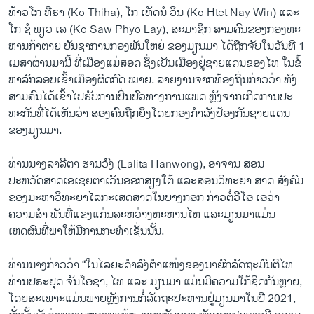
ທ້າວໂກ ທີ​ຮາ (Ko Thiha), ໂກ ເທັດ​ນໍ ວິນ (Ko Htet Nay Win) ແລະ
ໂກ ຊໍ ພຽວ​ ເລ (Ko Saw Phyo Lay), ສະມາຊິກ ສາມຄົນຂອງກອງທະ​
ຫານ​ກ້າ​ຕາຍ ບັນຊາການກອງພັນໃຫຍ່ ຂອງມຽນມາ ໄດ້ຖືກຈັບໃນວັນທີ 1
ເມສາຜ່ານ​ມານີ້ ທີ່ເມືອງແມ່​ສອດ ຊຶ່ງ​ເປັນ​ເມືອງ​ຢູ່ຊາຍແດນຂອງໄທ ໃນຂໍ້
ຫາລັກລອບເຂົ້າເມືອງຜິດກົດ ໝາຍ. ລາຍ​ງານ​ຈາກທ້ອງ​ຖິ່ນ​ກ່າວ​ວ່າ ທັງ​
ສາມ​ຄົນ​ໄດ້​ເຂົ້າ​ໄປ​ຮັບ​ການ​ປິ່ນ​ປົວ​ທາງ​ການ​ແພດ ຫຼັງ​ຈາກ​ເກີດ​ການ​ປະ​
ທະ​ກັນ​ທີ່​ໄດ້​ເຫັນວ່າ ​ສອງ​ຄົນ​ຖືກ​ຍິງ​ໂດຍ​ກອງ​ກຳ​ລັງ​ປ້ອງ​ກັນ​ຊາຍ​ແດນ​
ຂອງ​ມຽນ​ມາ.
ທ່ານ​ນາງ​ລາ​ລີ​ຕາ ຮານ​ວົງ (Lalita Hanwong), ອາຈານ ສອນ
ປະຫວັດສາດເອເຊຍຕາເວັນອອກສຽງໃຕ້ ແລະສອນວິທະຍາ ສາດ ສັງຄົມ
ຂອງມະຫາວິທະຍາໄລກະເສດສາດໃນບາງກອກ ກ່າວຕໍ່ວີໂອ ເອວ່າ
ຄວາມສຳ ພັນທີ່ແຂງແກ່ນລະຫວ່າງທະຫານໄທ ແລະມຽນມາແມ່ນ
ເຫດຜົນທີ່​ພາ​ໃຫ້​ມີການກະທຳເຊັ່ນ​ນັ້ນ.
​ທ່ານ​ນາງ​ກ່າວ​ວ່າ “​ໃນ​ໄລຍະ​ດຳລົງ​ຕຳ​ແໜ່​ງຂອງ​ນາຍົກລັດຖະມົນຕີ​ໄທ
ທ່ານປ​ຣະ​ຢຸດ ຈັນ​ໂອ​ຊາ, ​ໄທ ​ແລະ ມຽນມາ ​ແມ່ນ​ມີ​ຄວາມ​ໃກ້​ຊິດ​ກັນ​ຫຼາຍ, ​
ໂດຍ​ສະ​ເພາະ​ແມ່ນ​ພາຍຫຼັງ​ການ​ກໍ່​ລັດຖະປະຫານ​ຢູ່​ມຽນມາ​ໃນ​ປີ 2021,