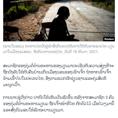
ວິທະຍາສາດ-ເທັກໂນໂລຈີ
ທຸລະກິດ
ພາສາອັງກິດ
ວີດີໂອ
ສຽງ
(ພາບ​ໃນ​ແຟມ) ທະ​ຫານ​ໄທ​ນັ່ງ​ຢູ່​ໜ້າ​ສິ່ງ​ກີດ​ຂວງ​ຫົນ​ທາງໃກ້​ກັບ​ຊາຍ​ແດນ​ໄທ-ມຽນ​
ມາໃນ​ເມືອງ​ແມ່​ສອດ, ຈັງ​ຫັວດ​ຕາດຂອງ​ໄທ, ວັນ​ທີ 19 ທັນ​ວາ, 2021.
ລາຍການກະຈາຍສຽງ
ຕິດຕາມພວກເຮົາ ທີ່
ລາຍງານ
ສະມາຊິກ​ຂອງ​ກຸ່ມ​ຕໍ່ຕ້ານທະຫານ​ຂອງ​ມຽນມາ​ປະ​ເຊີນ​ກັບ​ຄວາມ​ສ່ຽງ​ທີ່​ຈະ​
ຖືກ​ບັງຄັບ​ໃຫ້​ກັບ​ຄືນ​ບ້ານ​ເກີດ​ເມືອງ​ນອນ​ຂອງ​ເຂົາ​ເຈົ້າ ຖ້າ​ຫາກ​ເຂົາ​ເຈົ້າ​
ຂ້າມ​ເຂົ້າ​ໄປ​ໃນ​ປະ​ເທດ​ໄທ, ອີງ​ຕາມພວກ​ນັກ​ຊ່ຽວຊານ​ແລະ​ກຸ່ມ​ສິດທິ​
ພາສາຕ່າງໆ
ມະນຸດ​ເວົ້າ.
ການນາບຂູ່ດັ່ງກ່າວ ປາກົດໃຫ້​ເຫັນ​ເດັ່ນ​ຊັດຂຶ້ນ ຫລັງຈາກສະມາຊິກ 3 ຄົນ
ຂອງກຸ່ມຕໍ່ຕ້ານທະຫານມຽນມ ຖືກເຈົ້າໜ້າທີ່ໄທ ກັກຕົວໄວ້ ເມື່ອໄວໆມານີ້
ແລະສົ່ງຕົວມອບໃຫ້ລັດຖະບານມຽນ​ມາ.