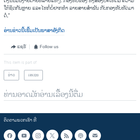
ດັ່ງ​ນັ້ນ​ມັນງ່າຍດາຍຫລາຍ​ແທ້ໆ. ກອງທັບຂອງ ທັງສອງປະ​ເທດມີ ຄວາມ
ໃກ້ຊິດກັນຫຼາຍ ແລະໄທກໍ່ບໍ່ຢາກທຳ ລາຍສາຍສຳພັນ ກັບກອງທັບທັດ​ມາ​
ດໍ,”
ອ່ານ​ຂ່າວນີ້​ເພີ້​ມ​ເປັນ​ພາ​ສາ​ອັງ​ກິດ
ແຊຣ໌
Follow us
This item is part of
ຂ່າວ
ເອເຊຍ
ທ່ານອາດມັກອ່ານເລື້ອງນີ້ຕື່ມ
ຕິດຕາມພວກເຮົາ ທີ່