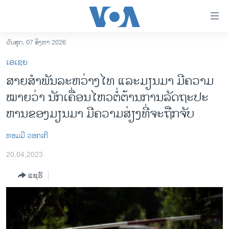
ລິ້ງ
ສຳຫລັບ
ເຂົ້າ
ວັນສຸກ, 07 ສິງຫາ 2026
ຫາ
ໂຮມເພຈ
ເອເຊຍ
ຂ້າມ
ລາວ
ສາຍ​ສຳ​ພັນ​ລະ​ຫວ່າງໄທ ແລະ​ມຽນ​ມາ ມີ​ຄວາມ​
ຂ້າມ
ອາເມຣິກາ
ໝາຍ​ວ່າ ນັກ​ເຄື່ອນ​ໄຫວ​ຕໍ່​ຕ້ານ​ການ​ລັດ​ຖະ​ປະ​
ຂ້າມ
ໄປ
ການເລືອກຕັ້ງ ປະທານາທີບໍດີ ສະຫະລັດ 2024
ຫານ​ຂອງ​ມຽນ​ມາ ມີ​ຄວາມ​ສ່ຽງ​ທີ່​ຈະ​ຖືກ​ຈັບ
ຫາ
ຂ່າວ​ຈີນ
ຊອກ
ທອມ​ມີ ​ວອກ​ເກີ
ຄົ້ນ
ໂລກ
20,04,2023
ເອເຊຍ
ແຊຣ໌
ອິດສະຫຼະພາບດ້ານການຂ່າວ
ຊີວິດຊາວລາວ
ຊຸມຊົນຊາວລາວ