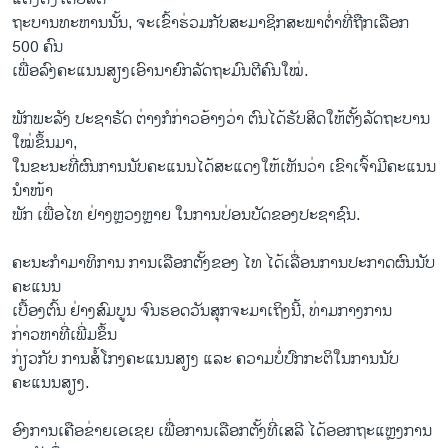
ຖະບານທະຫານນັ້ນ, ຈະເຂົ້າຮ່ວມກັບສະມາຊິກສະພາຕ່ຳທີ່ຖືກເລືອກ
500 ຄົນ
ເພື່ອລົງຄະແນນສຽງເອົານາຍົກລັດຖະມົນຕີຄົນໃໝ່.
ພັກພະ​ລັງ ປະ​ຊາ​ຣັດ ຕ່າງ​ກໍ​ກ່າວ​ອ້າງວ່າ ຕົນ​ໄດ້​ຮັບ​ສິດ​ໃຫ້​ຕັ້ງ​ລັດ​ຖະ​ບານ​
ໃໝ່​ຂຶ້ນ​ມາ,
ໃນຂະນະທີ່ຜົນການນັບຄະແນນໄດ້ສະແດງໃຫ້ເຫັນວ່າ ເຂົາເຈົ້າມີຄະແນນ
ນຳໜ້າ
ພັກ ເພື່ອໄທ ຢ່າງຫຼວງຫຼາຍ ໃນການປ່ອນບັດຂອງປະຊາຊົນ.
ຄະ​ນະ​ກຳ​ມາ​ທິກ​ານ ການ​ເລືອກ​ຕັ້ງຂອງ ໄທ ໄດ້​ເລື່ອນ​ການ​ປະ​ກາດ​ຜົນ​ນັບ​
ຄະ​ແນນ​
ເບື້ອງຕົ້ນ ຢ່າງສົມບູນ ຈົນຮອດວັນສຸກຈະມາເຖິງນີ້, ທ່າມກາງການ
ກ່າວຫາທີ່ເພີ່ມຂຶ້ນ
ກ່ຽວກັບ ການສໍ້ໂກງຄະແນນສຽງ ແລະ ຄວາມບໍ່ປົກກະຕິໃນການນັບ
ຄະແນນສຽງ.
ອົງ​ການ​ເຄືອ​ຂ່າຍ​ເອ​ເຊຍ ເພື່ອ​ການ​ເລືອກ​ຕັ້ງ​ທີ່​ເສ​ລີ ໄດ້​ອອກ​ຖະ​ແຫຼງ​ການ​