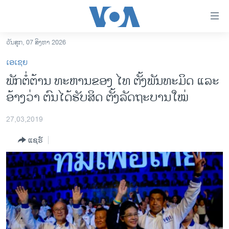
ລິ້ງ
ສຳຫລັບ
ເຂົ້າ
ວັນສຸກ, 07 ສິງຫາ 2026
ຫາ
ໂຮມເພຈ
ເອເຊຍ
ຂ້າມ
ລາວ
ພັກ​ຕໍ່​ຕ້ານ ​​ທະ​ຫານ​ຂອງ ໄທ ຕັ້ງ​ພັນ​ທະ​ມິດ​ ແລະ ​
ຂ້າມ
ອາເມຣິກາ
ອ້າງວ່າ ຕົນ​ໄດ້​ຮັບ​ສິດ ​ຕັ້ງ​ລັດ​ຖະ​ບານ​​ໃໝ່
ຂ້າມ
ໄປ
ການເລືອກຕັ້ງ ປະທານາທີບໍດີ ສະຫະລັດ 2024
ຫາ
27,03,2019
ຂ່າວ​ຈີນ
ຊອກ
ແຊຣ໌
ຄົ້ນ
ໂລກ
ເອເຊຍ
ອິດສະຫຼະພາບດ້ານການຂ່າວ
ຊີວິດຊາວລາວ
ຊຸມຊົນຊາວລາວ