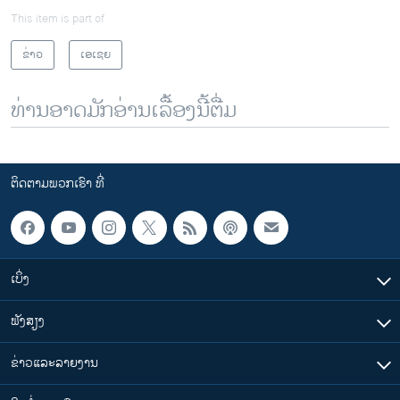
This item is part of
ຂ່າວ
ເອເຊຍ
ທ່ານອາດມັກອ່ານເລື້ອງນີ້ຕື່ມ
ຕິດຕາມພວກເຮົາ ທີ່
ເບິ່ງ
ຟັງສຽງ
ຂ່າວແລະລາຍງານ