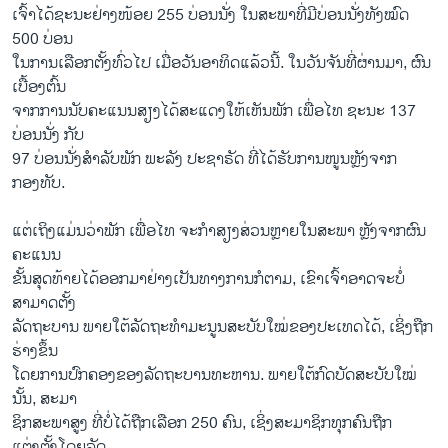
ເຈົ້າໄດ້ຊະນະຢ່າງໜ້ອຍ 255 ບ່ອນນັ່ງ ໃນສະພາທີ່ມີບ່ອນນັ່ງທັງໝົດ
500 ບ່ອນ
ໃນການເລືອກຕັ້ງທົ່ວໄປ ເມື່ອວັນອາທິດແລ້ວນີ້. ໃນວັນຈັນທີ່ຜ່ານມາ, ຜົນ
ເບື້ອງຕົ້ນ
ຈາກການນັບຄະແນນສຽງໄດ້ສະແດງໃຫ້ເຫັນພັກ ເພື່ອໄທ ຊະນະ 137
ບ່ອນນັ່ງ ກັບ
97 ບ່ອນນັ່ງສຳລັບພັກ ພະລັງ ປະຊາຣັດ ທີ່ໄດ້ຮັບການໜູນຫຼັງຈາກ
ກອງທັບ.
ແຕ່​ເຖິງ​ແມ່ນ​ວ່າ​ພັກ ເພື່ອ​ໄທ ຈະ​ກຳສຽງ​ສ່ວນຫຼາຍ​ໃນ​ສະ​ພາ​ ຫຼັງ​ຈາກ​ຜົນ​
ຄະ​ແນນ
ຂັ້ນສຸດທ້າຍໄດ້ອອກມາຢ່າງເປັນທາງການກໍຕາມ, ເຂົາເຈົ້າອາດຈະບໍ່
ສາມາດຕັ້ງ
ລັດຖະບານ ພາຍໃຕ້ລັດຖະທຳມະນູນສະບັບໃໝ່ຂອງປະເທດໄດ້, ເຊິ່ງຖືກ
ຮ່າງຂຶ້ນ
ໂດຍການປົກຄອງຂອງລັດຖະບານທະຫານ. ພາຍໃຕ້ກົດບັດສະບັບໃໝ່
ນັ້ນ, ສະມາ
ຊິກສະພາສູງ ທີ່ບໍ່ໄດ້ຖືກເລືອກ 250 ຄົນ, ເຊິ່ງສະມາຊິກທຸກຄົນຖືກ
ແຕ່ງຕັ້ງໂດຍລັດ