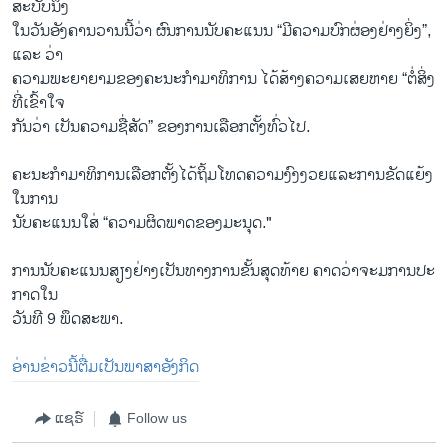
ສະ​ບັບ​ນຶ່ງ
ໃນວັນອັງຄານວານນີ້ວ່າ ຜົນການນັບຄະແນນ “ມີຄວາມບົກຜ່ອງຢ່າງຍິ່ງ”,
ແລະ ວ່າ
ຄວາມພະຍາຍາມຂອງຄະນະກຳມາທິການ ໄດ້ສ້າງຄວາມເສຍຫາຍ “ຕໍ່ສິ່ງ
ທີ່ເຂົ້າໃຈ
ກັນວ່າ ເປັນຄວາມຊື່ສັດ” ຂອງການເລືອກຕັ້ງທົ່ວໄປ.
ຄະ​ນະ​ກຳ​ມາ​ທິ​ການ​ເລືອກ​ຕັ້ງ​ໄດ້​ຖິ້ມ​ໂທດ​ຄວາມ​ງົງ​ງວຍ​ແລະ​ການ​ຂັດ​ແຍ້ງ​
ໃນ​ການ​
ນັບຄະແນນໃສ່ “ຄວາມຜິດພາດຂອງມະນຸດ."
ການ​ນັບ​ຄະ​ແນນ​ສຽງ​ຢ່າງ​ເປັນ​ທາງ​ການ​ຂັ້ນ​ສຸດ​ທ້າຍ ຄາດ​ວ່າ​ຈະ​ມ​ການ​ປະ​
ກາດ​ໃນ
ວັນທີ 9 ພຶດສະພາ.
ອ່ານ​ຂ່າວນີ້​ຕື່ມ​ເປັນ​ພາ​ສາ​ອັງ​ກິດ
ແຊຣ໌
Follow us