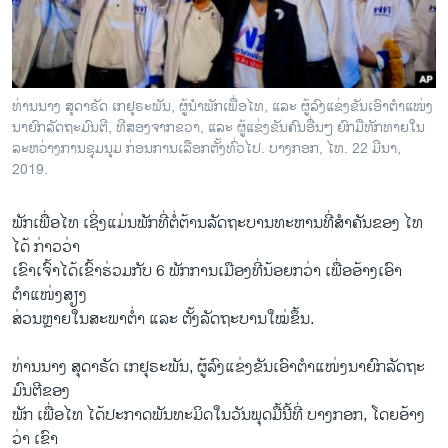
ວິທະຍາສາດ-ເທັກໂນໂລຈີ
ທຸລະກິດ
ພາສາອັງກິດ
ທ່ານ​ນາງ ສຸ​ດາ​ຣັດ ເກ​ຢຸ​ຣະພັນ, ຜູ້​ນຳ​ພັກ​ເພື່ອ​ໄທ, ແລະ ຜູ້​ລົງ​ແຂ່ງ​ຂັນ​ເອົາຕຳ​ແໜ່ງ​
ວີດີໂອ
ນາ​ຍົກ​ລັດ​ຖະ​ມົນ​ຕີ, ທີສອງ​ຈາກ​ຂວາ, ແລະ ຜູ້​ແຂ່ງ​ຂັນ​ຄົນ​ອື່ນໆ ຍົກ​ມື​ທັກ​ທາຍໃນ​
ລະ​ຫວ່າງ​ການ​ຊຸມ​ນຸມ ກ່ອນ​ການ​ເລືອກ​ຕັ້ງ​ທົ່ວໄປ. ບາງກອກ, ໄທ. 22 ມີ​ນາ,
ສຽງ
2019.
ລາຍການກະຈາຍສຽງ
ຕິດຕາມພວກເຮົາ ທີ່
ພັກ​ເພື່ອໄທ ເຊິ່ງ​ແມ່ນພັກທີ່​ຕໍ່​ຕ້ານ​ລັດ​ຖະ​ບານ​ທະ​ຫານທີ່​ສຳ​ຄັນ​ຂອງ ໄທ ​
ລາຍງານ
ໄດ້ ກ່າວ​ວ່າ
ເຂົາເຈົ້າໄດ້ເຂົ້າຮ່ວມກັບ 6 ພັກການເມືອງທີ່ນ້ອຍກວ່າ ເພື່ອອ້າງເອົາ
ຕຳແໜ່ງສຽງ
ພາສາຕ່າງໆ
ສ່ວນຫຼາຍໃນສະພາຕ່ຳ ແລະ ຕັ້ງລັດຖະບານໃໝ່ຂຶ້ນ.
ທ່ານ​ນາງ ສຸ​ດາ​ຣັດ ເກ​ຢຸ​ຣະ​ພັນ, ຜູ້​ລົງ​ແຂ່ງ​ຂັນ​ເອົາ​ຕຳ​ແໜ່ງ​ນາ​ຍົກ​ລັດ​ຖະ​
ມົນ​ຕີ​ຂອງ
ພັກ ເພື່ອໄທ ໄດ້ປະກາດພັນທະມິດໃນວັນພຸດມື້ນີ້ທີ່ ບາງກອກ, ໂດຍອ້າງ
ວ່າ ເຂົາ