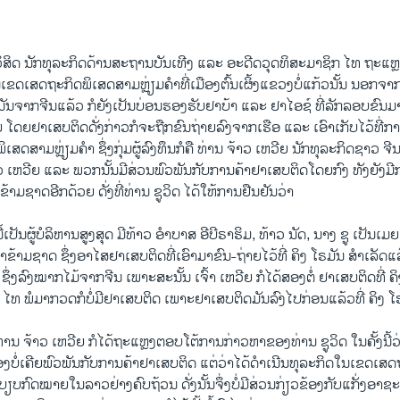
EMBED
ວິສິດ ນັກທຸລະກິດດ້ານສະຖານບັນເທີງ ແລະ ອະດີດວຸດທິສະມາຊິກ ໄທ ຖະແຫຼງ
ໃນເຂດເສດຖະກິດພິເສດສາມຫຼ່ຽມຄຳທີ່ເມືອງຕົ້ນເຜິ້ງແຂວງບໍ່ແກ້ວນັ້ນ ນອກ
ນັນຈາກຈີນແລ້ວ ກໍຍັງເປັນບ່ອນຮອງຮັບຢາບ້າ ແລະ ຢາໄອຊ໌ ທີ່ລັກລອບຂົນມ
ຍ ໂດຍຢາເສບຕິດດັ່ງກ່າວກໍຈະຖືກຂົນຖ່າຍລົງຈາກເຮືອ ແລະ ເອົາເກັບໄວ້ທີ່ກາ
ສດສາມຫຼ່ຽມຄຳ ຊຶ່ງກຸ່ມຜູ້ລົງທຶນກໍຄື ທ່ານ ຈ້າວ ເຫວີຍ ນັກທຸລະກິດຊາວ ຈີ
 ຈ້າວ ເຫວີຍ ແລະ ພວກນັ້ນມີສ່ວນພົວພັນກັບການຄ້າຢາເສບຕິດໂດຍກົງ ທັງຍັງມີ
າມຊາດອີກດ້ວຍ ດັ່ງທີ່ທ່ານ ຊູວິດ ໄດ້ໃຫ້ການຢືນຢັນວ່າ
ນີ້ເປັນຜູ້ບໍລິຫານສູງສຸດ ມີທ້າວ ອຳບາສ ອີບີຣາຮິມ, ທ້າວ ນັດ, ນາງ ຊູ ເປັນເມຍ 
າມຊາດ ຊຶ່ງອາໄສຢາເສບຕິດທີ່ເອົາມາຂົນ-ຖ່າຍໄວ້ທີ່ ຄິງ ໂຣມັນ ສຳເລັດແລ້ວ
 ຊຶ່ງລົງໝາກໄມ້ຈາກຈີນ ເພາະສະນັ້ນ ເຈົ້າ ເຫວີຍ ກໍໄດ້ສອງຕໍ່ ຢາເສບຕິດທີ່ ຄ
, ໄທ ພໍມາກວດກໍບໍ່ມີຢາເສບຕິດ ເພາະຢາເສບຕິດມັນລົງໄປກ່ອນແລ້ວທີ່ ຄິງ ໂຣມ
ທ່ານ ຈ້າວ ເຫວີຍ ກໍໄດ້ຖະແຫຼງຕອບໂຕ້ການກ່າວຫາຂອງທ່ານ ຊູວິດ ໃນຄັ້ງນີ້ວ່
ອງບໍ່ເຄີຍພົວພັນກັບການຄ້າຢາເສບຕິດ ແຕ່ວ່າໄດ້ດຳເນີນທຸລະກິດໃນເຂດເສ
ຽບກົດໝາຍໃນລາວຢ່າງຄົບຖ້ວນ ດັ່ງນັ້ນຈຶ່ງບໍ່ມີສ່ວນກ່ຽວຂ້ອງກັບແກັ່ງອາ