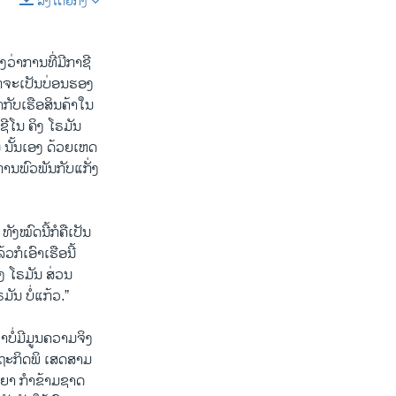
ລິງໂດຍກົງ
SHARE
ວ່າການທີ່ມີກາຊີ
ຈາກຈະເປັນບ່ອນຮອງ
າກັບເຮືອສິນຄ້າໃນ
ຊີໂນ ຄິງ ໂຣມັນ
ນ ນັ້ນເອງ ດ້ວຍເຫດ
ການພົວພັນກັບແກັ່ງ
ທັງໝົດນີ້ກໍຄືເປັນ
ກໍເອົາເຮືອນີ້
ິງ ໂຣມັນ ສ່ວນ
ັນ ບໍ່ແກ້ວ.”
າບໍ່ມີມູນຄວາມຈິງ
ດຖະກິດພິ ເສດສາມ
ຊະຍາ ກຳຂ້າມຊາດ