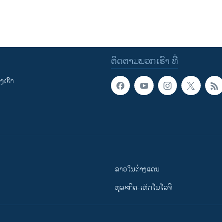
ຕິດຕາມພວກເຮົາ ທີ່
ເຮົາ
ລາວໃນຕ່າງແດນ
ທຸລະກິດ-ເທັກໂນໂລຈີ