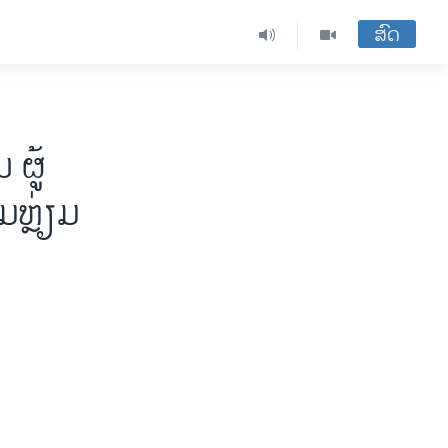
ສົດ
 ຜູ້
ຫຼ່ຽມ