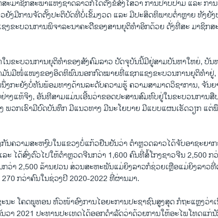
່ສະມາຊິກສະພາແຫ່ງຊາດລາວກໍໄດ້ຕັ້ງຂໍ້ສົງໄສວ່າ ການປາບປາມ ແລະ ການ
ວຍັງມີການຈັດຕັ້ງປະຕິບັດທີ່ບໍ່ເຂັ້ມງວດ ແລະ ມີປະສິດທິພາບຕໍ່າຫຼາຍ ທັງຍັ
ກແຊງຂະບວນການພິຈາລະນາຄະດິີຂອງສານຍຸຕິທຳອິກດ້ວຍ ດັ່ງທີ່ສະ ມາຊິ
ຂະບວນການຍຸຕິທຳຂອງສັງຄົມລາວ ປັດຈຸບັນນີ້ມີຢູ່ສາມບັນຫາໃຫຍ່, ບັນຫາໃ
່າມັນມີໜໍ່ແໜງຂອງອິດທິພົນນອກກົດໝາຍທີ່ແຊກແຊງຂະບວນການຍຸຕິທຳຢູ່, ອ
ຶ່ງກະຍັງບໍ່ທັນພ້ອມທາງດ້ານລະດັບຄວາມຮູ້ ຄວາມສາມາດວິຊາການ, ຈັນຍາບັ
ຊີບຢ່າງແທ້ຈິງ, ອັນທີສາມແມ່ນເອີ້ນວ່າຂອດປະສານສົມທົບຢູ່ໃນຂະບວນກາ
ມແຂງ ພວກເຮົາມີບົດບັນທຶກ ມີແນວທາງ ມີນະໂຍບາຍ ມີແບບແຜນເຮັດວຽກ ແຕ່ພຶ
ປ້ອງກັນຄວາມສະຫງົບໃນແຂວງບໍ່ແກ້ວຢືນຢັນວ່າ ຕຳຫຼວດລາວໄດ້ຈັບອາຊະຍາກອ
 ໄດ້ສົ່ງຕົວໄປໃຫ້ຕຳຫຼວດຈີນກວ່າ 1,600 ຄົນທີ່ສໍ້ໂກງຊາວຈີນ 2,500 ກວ່
ນກວ່າ 2,500 ລ້ານຢວນ ສ່ວນສະຫະພັນແມ່ຍິງລາວກໍຊ່ວຍເຫຼືອແມ່ຍິງລາວທີ່
 270 ກວ່າຄົນໃນຊ່ວງປີ 2020-2022 ທີ່ຜ່ານມາ.
ຊະນະ ໂຄດພູທອນ ຫົວໜ້າອົງການໄອຍະການປະຊາຊົນສູງສຸດ ກໍຖະແຫຼງວ່າເ
 ທັນວາ 2021 ປະທານປະເທດໄດ້ອອກດຳລັດວ່າດ້ວຍການໃຫ້ອະໄພໂທດແກ່ນັກໂ