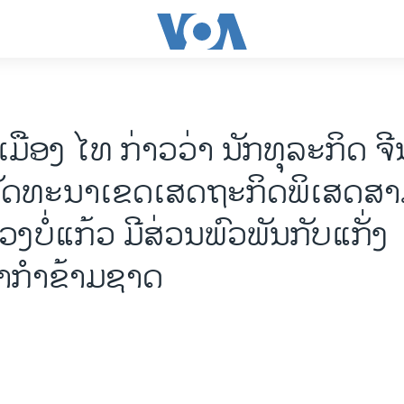
ມືອງ ໄທ ກ່າວວ່າ ນັກທຸລະກິດ ຈີນ
ພັດທະນາເຂດເສດຖະກິດພິເສດສາມ
ວງບໍ່ແກ້ວ ມີສ່ວນພົວພັນກັບແກັ່ງ
າກຳຂ້າມຊາດ