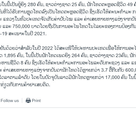
ນໃນນີ້ເປັນຜູ້ຍິງ 280 ຄົນ, ຊາວຕ່າງຊາດ 25 ຄົນ, ນັກໂທດຕະຫຼອດຊີວິດ 49
ົນທີ່ໄດ້ຮັບການຫຼຸດໂທດລົງເປັນໂທດຕະຫຼອດຊີວິດ ຊຶ່ງເຮັດໃຫ້ຄະນະກຳມ
 ແຂວງໃນທົ່ວປະເທດຈັດເກັບຄ່າປັບໄໝ ແລະ ຄ່າເສຍຫາຍທາງແຜ່ງຈາກບັ
ື້ກີບ ແລະ 750,000​ ບາດໂດຍຖືເປັນການອະໄພໂທດໃນໄລຍະຂອງການປ້ອງກັ
19 ສະເພາະໃນປີ 2021.
ນຢັນດ້ວຍວ່າສຳລັບໃນປີ 2022 ໄດ້ສະເໜີໃຫ້ປະທານປະເທດເພື່ອໃຫ້ການອະ
1,895 ຄົນ, ໃນນີ້ເປັນນັກໂທດເພດຍິງ 264 ຄົນ, ຊາວຕ່າງຊາດ 23​ຄົນ, ນ
ປະຫານຊີິວິດ 8 ຄົນ ຊຶ່ງເຮັດໃຫ້ຄະນະກຳມະການອະໄພລະດັບກະຊວງ ແລະ 
ະ ຄ່າເສຍຫາຍທາງແຜ່ງຈາກບັນດານັກໂທດໄດ້ຫຼາຍກວ່າ 3.7 ຕື້ກີບກັບ 600
ໂດລາຕາມລຳດັບ ໂດຍໃນປັດຈຸບັນລາວມີນັກໂທດຫຼາຍກວ່າ 17,000 ຄົນ ໃນນີ້ 
ດກ່ຽວກັບການຄ້າຢາເສບຕິດ.
Follow us
Print