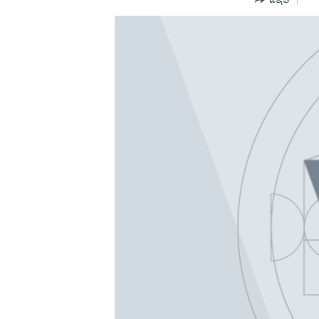
ວິທະຍາສາດ-ເທັກໂນໂລຈີ
ທຸລະກິດ
ພາສາອັງກິດ
ວີດີໂອ
ສຽງ
ລາຍການກະຈາຍສຽງ
ລາຍງານ