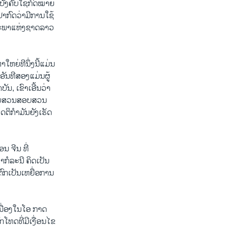
ບັງຄັບໃຊ້ກົດໝາຍ
ງປາກົດວ່າມີການໃຊ້
ກສະພາແຫ່ງຊາດລາວ
ຫຍ່ທີນຶ່ງນີ້ແມ່ນ
ັນທີສອງແມ່ນຜູ້
ນ, ເຂົາເອີ້ນວ່າ
ນສືບສວນສອບສວນ
ດຕິກຳມັນຍັງເຮັດ
ນ ຈີນ ທີ່
າກໍລະນີ ຄິດເປັນ
ຕົກເປັນເຫຍື່ອການ
ນື່ອງໃນໂອ ກາດ
ທດທີ່ມີເງື່ອນໄຂ