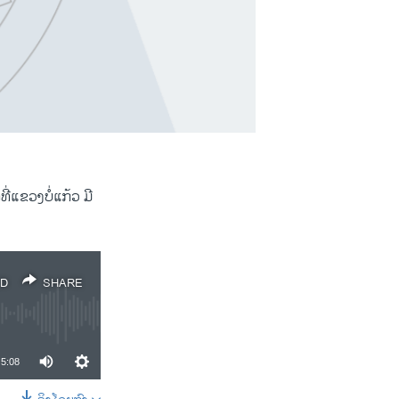
ີ່ແຂວງບໍ່ແກ້ວ ມີ
D
SHARE
5:08