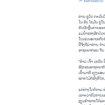
ຄລິກເພື່ອເປີດ
ທ່ານ ຊູວິດ ກະມົນ
ໂນ ຄິງ ໂຣມັນ ຢູ່
ຮັບນັກຫຼິ້ນການພະ
ແມ່ນໍ້າຂອງອີກດ້ວ
ໃນເຂດເສດຖະກິດພິເ
ນີ້ຈຶ່ງຖືວ່າທ່ານ
ອາຊະຍາກອນ ຈີນ ຂ້
“ທ້າວ ເຈົ້າ ເຫວີຍ 
ອົງກອນອາຊະຍາກຳຂ້
ເຂົ້າມາທີ່ ຊຽງແສນ
ໝາກໄມ້ກໍລົງທີ່ໄທ
ແຕ່ຢ່າງໃດກໍ່ຕາມ 
ເພາະວ່າຕົວທ່ານເ
ຫຼ່ຽມຄຳພາຍໃຕ້ລະບ