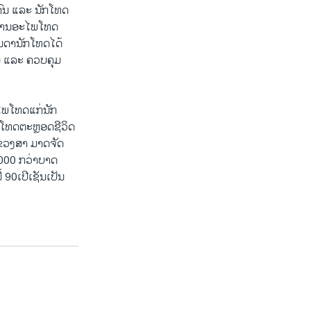
 ຄົນ ແລະ ນັກໂທດ
ະ ການອະໄພໂທດ
ນດານັກໂທດໄດ້
ນ ແລະ ຄວບຄຸມ
ໄພໂທດແກ່ນັກ
ັກໂທດຕະຫຼອດຊີວິດ
ແຂວງສາ ມາດຈັດ
,000 ກວ່າບາດ
90​ເປີເຊັນເປັນ