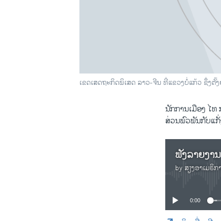
ເຂດເສດຖະກິດພິເສດ ລາວ-ຈີນ ທີ່ແຂວງບໍ່ແກ້ວ ຊຶ່ງ
ນັກການເມືອງ ໄທ ກ
ສ່ວນພົວພັນກັບແ
by
ສຽງອາເມຣິກ
0:00