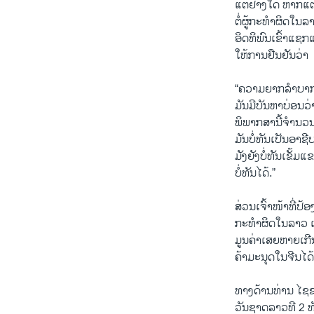
ແຕ່ຢ່າງໃດ ຫາກແຕ
ຕໍ່ຜູ້ກະທຳຜິດໃນລາ
ອິດທິພົນເຂົ້າແຊ
ໃຫ້ການຢືນຢັນວ່າ
“ຄວາມຍາກລຳບາກໃນ
ມັນມີບັນຫາບ່ອນວ
ພິພາກສານີ້ຈຳນວນນ
ມັນບໍ່ທັນເປັນອາ
ມັງຍັງບໍ່ທັນເຂັ້
ບໍ່ທັນໄດ້.”
ສ່ວນເຈົ້າໜ້າທີ່
ກະທຳຜິດໃນລາວ ແລະ
ມູນຄ່າເສຍຫາຍເກີ
ຄ້າມະນຸດໃນຈີນໄດ້
ທາງດ້ານທ່ານ ໄຊ
ວັນຊາດລາວທີ 2​