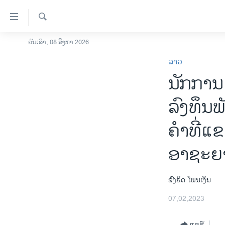
ລິ້ງ
ສຳຫລັບ
ເຂົ້າ
ຄົ້ນຫາ
ວັນເສົາ, 08 ສິງຫາ 2026
ໂຮມເພຈ
ຫາ
ລາວ
ລາວ
ຂ້າມ
ນັກການເ
ຂ້າມ
ອາເມຣິກາ
ຂ້າມ
ການເລືອກຕັ້ງ ປະທານາທີບໍດີ ສະຫະລັດ
ລົງທຶນ
ໄປ
2024
ຫາ
ຄຳທີ່ແຂ
ຂ່າວ​ຈີນ
ຊອກ
ຄົ້ນ
ໂລກ
ອາຊະຍ
ເອເຊຍ
ຊົງຣິດ ໂພນເງິນ
ອິດສະຫຼະພາບດ້ານການຂ່າວ
07,02,2023
ຊີວິດຊາວລາວ
ຊຸມຊົນຊາວລາວ
ແຊຣ໌