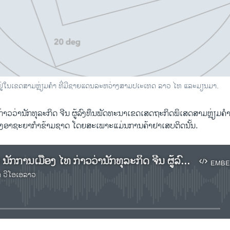
ຕັ້ງຢູ່ໃນເຂດສາມຫຼ່ຽມຄຳ ທີ່ມີຊາຍແດນລະຫວ່າງສາມປເະເທດ ລາວ ໄທ ແລະມຽນມາ.
່າວວ່ານັກທຸລະກິດ ຈີນ ຜູ້ລົງທຶນພັດທະນາເຂດເສດຖະກິດພິເສດສາມຫຼ່ຽມຄຳທ
ກັ່ງອາຊະຍາກຳຂ້າມຊາດ ໂດຍສະເພາະແມ່ນການຄ້າຢາເສບຕິດນັ້ນ.
ຟັງລາຍງານ ນັກການເມືອງ ໄທ ກ່າວວ່ານັກທຸລະກິດ ຈີນ ຜູ້ລົງທຶນພັດທະນາເຂດເສດຖະກິດພິເສດສາມຫຼ່ຽມຄຳທີ່ແຂວງບໍ່ແກ້ວ ມີສ່ວນພົວພັນກັບແກັ່ງອາຊະຍາກຳຂ້າມຊາດ
EMBE
າ ວີໂອເອລາວ
No media source currently available