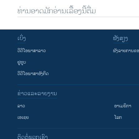
ທ່ານອາດມັກອ່ານເລື້ອງນີ້ຕື່ມ
ເບິ່ງ
ຟັງສຽງ
ວີດີໂອພາສາລາວ
ຟັງລາຍການຂອງ
ຢູທູບ
ວີດີໂອພາສາອັງກິດ
ຂ່າວແລະລາຍງານ
ລາວ
ອາເມຣິກາ
ເອເຊຍ
ໂລກ
ຕິດຕໍ່ພວກເຮົາ