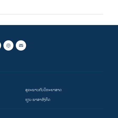
ສຸຂະພາບກັບວິທະຍາສາດ
ຮຽນ-ພາສາອັງກິດ