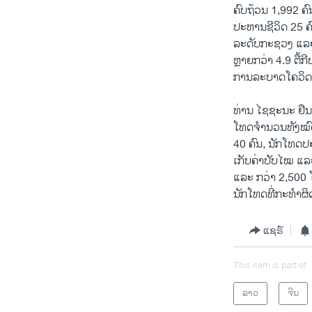
ຄົບຖ້ວນ 1,992 ຄົ
ປະຫານຊີວິດ 25 ຄ
ລະດັບກະຊວງ ແລະ
ຫຼາຍກວ່າ 4.9 ຕ
ການລະບາດໂຄວິດ-
ທ່ານ ໄຊຊະນະ ຢື
ໂທດຈຳນວນທັງໝົດ 
40 ຄົນ, ນັກໂທດ
ເກັບຄ່າປັບໄໝ ແລ
ແລະ ກວ່າ 2,500 
ນັກໂທດທີ່ກະທຳຜິ
ແຊຣ໌
This item is part of
ລາວ
ຈີນ