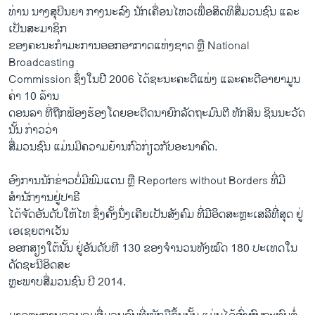
ທ່ານ ນາງສຸ​ປິນຍາ ກາງ​ນະລົງ ນັກ​ເຄື່ອນ​ໄຫວເພື່ອ​ສິດທິ​ສື່​ມວນ​ຊົນ ແລະ​
ເປັນ​ສະມາຊິກ
ຂອງຄະນະ​ກຳມະການອອກອາກາດແຫ່ງ​ຊາດ ຫຼື National
Broadcasting
Commission ​ຊຶ່ງ​ໃນ​ປີ 2006 ​ໄດ້ຊະນະ​ຄະດີ​ແພ່ງ ແລະຄະດີອາຍາມູນ
ຄ່າ 10 ລ້ານ
ດອນລາ ທີ່​ຖືກ​ຟ້ອງ​ຮ້ອງ​ໂດຍ​ອະດີດ​ນາ​ຍົກ​ລັດຖະມົນຕີ ທັກສິນ ຊິນນະ​ວັດ
ນັ້ນ ກ່າວວ່າ
ສື່ມວນຊົນ ແມ່ນມີຄວາມຍ້ານກົວກ່ຽວກັບອະນາຄົດ.
ອົງການນັກຂ່າວບໍ່ມີພົມແດນ ຫຼື Reporters without Borders ທີ່ມີ
ສຳນັກງານຢູ່ປາຣີ
ໄດ້ຈັດອັນດັບໃຫ້ໄທ ຊຶ່ງຄັ້ງນຶ່ງເຄີຍເປັນສັງຄົມ ທີ່ມີອິດສະຫຼະເສລີທີ່ສຸດ ຢູ່
ເອເຊຍຕາເວັນ
ອອກສຽງໃຕ້ນັ້ນ ຢູ່ອັນດັບທີ 130 ຂອງຈຳນວນທັງໝົດ 180 ປະເທດໃນ
ດັດຊະນີອິດສະ
ຫຼະພາບສື່ມວນຊົນ ປີ 2014.