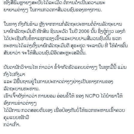
ໜັງ​ສື​ພິມຫຼາຍໆ​ສະບັບໄດ້​ລະເມີດ ຕໍ່ການດຳເນີນຄວາມ​ພະ
ຍາຍາມຕ່າງ​ໆ ​ໃນ​ການ​ກວດກາ​ສື່​ມວນ​ຊົນ​ຂອງ​ທາງ​ການ.
ໃນທາງ ​ກົງກັນຂ້າມ ຫຼັງຈາກ​ການ​ກໍ່ລັດຖະປະຫານຕໍ່ຕ້ານ​ລັດຖະບານ
ນາຍົກລັດຖະມົນຕີ ທັກສິນ ຊິນນະ​ວັດ ​ໃນ​ປີ 2006 ນັ້ນ ຊຶ່ງ​ຜູ້ກ່ຽວ ເອງກໍ
ໄດ້ປະເຊີນກັບຂໍ້ຫາ​ແຊກ​ແຊງ​ເຂົ້າ​ແລະ​ປາບ​ປາມສື່ມວນຊົນນັ້ນ ພວກ
ທະຫານ​ໄດ້ແຕ່​ງຕັ້ງນາຍົກລັດຖະມົນຕີ ສຸຣະຢຸດ ຈະລານົນ ທີ່ ໃຫ້ຄຳໝັ້ນ
ສັນຍາວ່າ ຈະໃຫ້ສື່ມວນຊົນມີອິດສະຫຼະເສລີນັ້ນ.
ບັນດານັກວິຈານໄທ ກ່າວ​ວ່າ ຂໍ້​ຈຳກັດຮັດແຄບບ​ຕ່າງໆ ໃນທຸກ​ມື້​ນີ້ ​ແມ່ນ​
ກົງ​ໄປ​ກົງ​ມາ
​ແລະ ມີພື້ນຖານຢູ່​ໃນ​ການ​ປະກາດ​ຕ່າງໆ​ຢ່າງ​ເປັນ​ທາງ​ການ​ຂອງ​
ລັດຖະບານ​ທະຫານ.​
ເຂົາ​ເຈົ້າຍັງ​ກ່າວ​ວ່າ ການຍອມ ອ່ອນຂໍ້ໃຫ້ ​ຂອງ NCPO ​ໄດ້​ນຳ​ພາ​ໃຫ້​
ອົງການ​ຂ່າວ​ຕ່າງໆ​
ໄດ້​ມີ​ການ ກວດ​ສອບ​ຕົນ​ເອງ ​ເພື່ອ​ປ້ອງ​ກັນ​ບໍ່ໃຫ້ພວກທະຫານ​ເຂົ້າ​ຄວບ​
ຄຸມແບບໜັກ​ມື
ກວ່າ​ເກົ່າ.