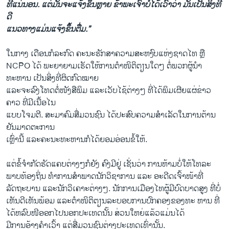
ທີ່ແນ່ນອນ. ​ແຕ່​ມັນ​ຈະ​ແຈ້ງ​ຂຶ້ນຫຼາຍ ຂ້າພະ​ເຈົ້າບໍ່​ໄດ້​ເວົ້າວ່າ ​ມັນ​ເປັນ​ສິ່ງ​ທີ່​
ດີ ​
ແນວທາງແມ່ນ​ແຈ້ງ​ຂຶ້ນຕື່ມ.”
​ໃນ​ກາງ​ ເດືອນ​ກໍລະກົດ ຄະນະ​ຮັກສາ​ຄວາມ​ສະຫງົບແຫ່ງ​ຊາດ​ໄທ ຫຼື
NCPO ໄດ້ ພະຍາຍາມເຮັດ​ໃຫ້ການຕຳໜິຕິຕຽນໃດໆ ຕໍ່ພວກຜູ້ນຳ
ທະຫານ ​ເປັນ​ສິ່ງ​ທີ່​ຜິດ​ກົດໝາຍ
​ແລະ​ຈະ​ລົງ​ໂທດ​ຕໍ່ໜັງສືພິມ ​ແລະເວັບໄຊ້ຕ່າງໆ​ ທີ່ໄດ້ພິມເຜີຍແຜ່ຂ່າວ
ຄາວ ທີ່ມີເນື້ອໄນ
ແບບໂຈມຕີ. ສະມາຄົມ​ສື່​ມວນ​ຊົນ ​ໄດ້ປະສົບຄວາມສຳເລັດໃນການຕ້ານ
ຢັນມາດ​ຕະການ
​ເຫຼົ່ານີ້ ​ແລະຄະນະທະຫານກໍໄດ້ຍອມອ່ອນຂໍ້ໃຫ້.
​ແຕ່​ຂໍ້​ຈຳກັດຮັດແຄບຕ່າງໆກໍ​ຍັງ ​ຄົງ​ມີຢູ່ ​ເຊັ່ນ​ວ່າ ການຫ້າມບໍ່ໃຫ້ໂທລະ
ພາບ​ທ້ອງ​ຖິ່ນ ທຳ​ການ​ສຳພາດ​ນັກວິຊາ​ການ ​ແລະ ອະດີດ​ເຈົ້າໜ້າ​ທີ່​
ລັດຖະບານ ​ແລະ​ນັກວິ​ເຄາະຕ່າງໆ​. ນັກ​ການ​ເມືອງ​ໄທ​ຜູ້ມີ​ບົດບາດ​ສູງ ​ທີ່​ບໍ່​
ເຫັນ​ດີ​ເຫັນ​ພ້ອມ ​ແລະຕຳ​ໜິຕິ​ຕຽນລະບອບ​ການ​ປົກຄອງ​ຂອງ​ທະ ຫານ ​ທີ່​
ໄດ້​ຫລົບ​ໜີ​ອອກໄປ​ນອກ​ປະ​ເທດນັ້ນ ສ່ວນ​ໃຫຍ່​ແລ້ວ​ແມ່ນໄດ້
ມີການ​ອ້າງ​ຄຳ​ເວົ້າ​ ແຕ່ສື່ມວນຊົນ​ຕ່າງປະ​ເທດເທົ່ານັ້ນ.