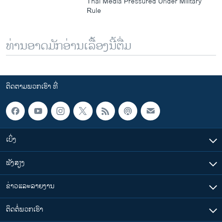
Thai Media Pressured Under Military
Rule
ທ່ານອາດມັກອ່ານເລື້ອງນີ້ຕື່ມ
ຕິດຕາມພວກເຮົາ ທີ່
ເບິ່ງ
ຟັງສຽງ
ຂ່າວແລະລາຍງານ
ຕິດຕໍ່ພວກເຮົາ