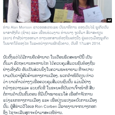
ວິທະຍາສາດ-ເທັກໂນໂລຈີ
ທຸລະກິດ
ພາສາອັງກິດ
ທ່ານ Alan Morison ຊາວອອສເຕຣເລຍ ບັນນາທິການ ຂອງເວັບໄຊ້ ພູເກັດວັນ
ວີດີໂອ
ພາສາອັງກິດ (ຊ້າຍ) ແລະ ເພື່ອນຮ່ວມງານ ທ່ານນາງ ຈຸດຕິມາ ສີດາສະຖຽນ
(ຂວາ) ກຳລັງຍ່າງອອກມາ ທາງນອກສານທ້ອງຖິ່ນແຫ່ງນຶ່ງ ຢູ່ແຂວງເມືອງພູເກັດ
ສຽງ
ໃນພາກໃຕ້ຂອງໄທ ໃນລະຫວ່າງການພັກຊົ່ວຄາວ, ວັນທີ 17ເມສາ 2014.
ລາຍການກະຈາຍສຽງ
ຕິດຕາມພວກເຮົາ ທີ່
ນັບຕັ້ງ​ແຕ່​ໄດ້ມີການ​ຢຶດ​ອຳນາດ​ ໃນ​ເດືອນ​ພຶ​ດສະພາ​ປີ​ນີ້ ເປັນ
ລາຍງານ
ຕົ້ນມາ ລັດຖະບານ​ທະຫານ​ໄທ ​ໄດ້​ຄວບຄຸມສື່ມວນຊົນ​ທ້ອງ​ຖິ່ນ
ຢ່າງເຄັ່ງຄັດ ອັນເປັນ​ສ່ວນ​ນຶ່ງ​ໃນ​ຄວາມ​ພະຍາຍາມ ​ທີ່ຈະປາບ​
ປາມ​ບັນດາຜູ້​ຄັດຄ້ານທາງ​ການ​ເມືອງ. ພວກຕຳໜິຕິຕຽນ ກ່າວ​
ພາສາຕ່າງໆ
ວ່າ ​ບາດກ້າວຕ່າງໆ​ເພື່ອ​ຄວບ​ຄຸມສື່​ມວນຊົນນັ້ນ ​ແມ່ນ​ມີຢ່າງ​
ກວ້າງຂວາງ​ແລະ ​ແບບກົດ​ຂີ່​ ​ໃນ​ຂະນະ​ທີ່​ບັນດາເຈົ້າໜ້າ​ທີ່ ສືບ
ຕໍ່ການດຳເນີນຂັ້ນຕອນ ທີ່​ມີ​ເປົ້າໝາຍແນໃສ່ ເພື່ອ​ກຳຈັດການ
​ແບ່ງ​ແຍກທາງ​ການ​ເມືອງ ແລະ ເພື່ອປ່ຽນ​ແປງ​ລະບົບ​ການ​ເມືອງ
ນັ້ນ. ຜູ້​ສື່​ຂ່າວວີ​ໂອ​ເອ Ron Corben ມີ​ລາຍ​ງານ​ຈາກ​ບາງກອກ
ຊຶ່ງ ​ໄຊ​ຈະ​ເລີ​ນສຸກຈະ​ນຳ​ມາ​ສ​ະ​ເໜີ​ທ່ານ​.