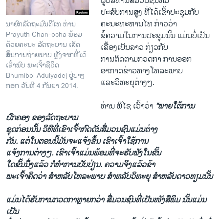
ຜູ້ບໍລິຫານສື່ມວນຊົນທີ່ມີ
​ປະສົບ​ການ​ສູງ ທີ່​ໄດ້​ເຂົ້າປະຊຸມ​ກັບ​
ຄະນະທະຫານໄທ ກ່າວ​ວ່າ
ນາຍົກລັດຖະມົນຕີໄທ ທ່ານ
Prayuth Chan-ocha ພ້ອມ
ຂໍ້ຄວາມ​ໃນ​ການ​ປະຊຸມ​ນັ້ນ ​ແມ່ນ​ບໍ່​ເປັນ​
ດ້ວຍຄະນະ ລັດຖະບານ ເສັດ
ເລື້ອງ​ເປັນ​ລາວ ​ກ່ຽວກັບ
ສິ້ນການຖ່າຍພາບ ຫຼັງຈາກທີ່ໄດ້
ການ​ຕິດຕາມ​ກວດກາ ການ​ອອກ​
ເຂົ້າພົບ ພະເຈົ້າຊີວິດ
ອາກາດຂ່າວ​ທາງ​ໂທລະພາບ ​
Bhumibol Adulyadej ຢູ່ບາງ
ແລະວິ​ທະ​ຍຸຕ່າງໆ.
ກອກ ວັນທີ 4 ກັນຍາ 2014.
ທ່ານ ພິ​ໄຊ ​ເວົ້າວ່າ
“ພາຍ​ໃຕ້​ການ​
ປົກຄອງ​ ຂອງ​ລັດຖະບານ
ຊຸດ​ກ່ອນ​ນັ້ນ ວິທີ​ທີ່​ເຂົາ​ເຈົ້າກົດ​ດັນ​ສື່​ມວນ​ຊົນແມ່ນ​ຕ່າງ​
ກັນ. ແຕ່​ໃນ​ຕອນ​ນີ້​ມັນ​ຈະ​ແຈ້ງຂຶ້ນ ​ເຂົາ​ເຈົ້າ​ໃຊ້​ການ​
ແຈ້ງ​ການ​ຕ່າງໆ. ​ເຂົາ​ເຈົ້າ​ແມ່ນ​ພ້ອມ​ທີ່​ຈະ​ຮັບ​ຟັງ​ໃນ​ຂັ້ນ​
ໃດ​ຂັ້ນນຶ່ງແລ້ວ ກໍທຳ​ການ​ປັບປ່ຽນ. ຄວາມ​ຈິງ​ແລ້ວຂ້າ
ພະ​ເຈົ້າຄິດ​ວ່າ ສຳ​ຫລັບ​ໂທລະພາບ ສຳ​ຫລັບ​ວິທະ​ຍຸ ສຳ​ຫລັບ​ດາວ​ທຽມນັ້ນ
ແມ່ນ​ໄດ້ຮັບການກວດກາຫຼາຍກວ່າ ສື່​ມວນຊົນທີ່​ເປັນໜັງສືພິມ ນັ້ນ​ແມ່ນ
ເປັນ​