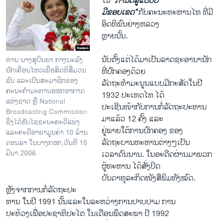
ໃນ
“ການຕໍ່ສູ້ແບບບໍ່
ມີຂອບເຂດ”
ກັບຄະນະທະຫານ​ໄທ ​ທີ່​ມີ​
ອິດທິພົນ​ຢ່າງ​ຫລວງ
ຫຼາຍນັ້ນ.
ນັບຕັ້ງ​ແຕ່​ໄດ້​ມາ​ເປັນລາດຊະອານານັກ
ທ່ານ ​ນາງສຸ​ປິນຍາ ກາງ​ນະລົງ
ນັກ​ເຄື່ອນ​ໄຫວເພື່ອ​ສິດທິ​ສື່​ມວນ​
ທີ່ປົກຄອງ​ດ້ວຍ​
ຊົນ ​ແລະ​ເປັນ​ສະມາຊິກຂອງ
ລັດຖະທຳ​ມະນູນແບບມີກະສັດໃນ​ປີ
ຄະນະ​ກຳມະການອອກອາກາດ
1932 ປະ​ເທດ​ໄທ ​ໄດ້​
ແຫ່ງ​ຊາດ ຫຼື National
ປະ​ເຊີນ​ໜ້າ​ກັບ​ການກໍ່​ລັດຖະປະຫານ​
Broadcasting Commission ​
ມາ​ແລ້ວ 12 ຄັ້ງ ​ແລະ
ຊຶ່ງໄດ້ຮັບໄຊຊະນະ​ຄະດີ​ແພ່ງ
ຢູ່​ພາຍ​ໃຕ້​ການ​ປົກຄອງ ​ຂອງ​
ແລະຄະດີອາຍາມູນຄ່າ 10 ລ້ານ
ລັດຖະບານ​ທະຫານ​ຕ່າງໆເປັນ
ດອນລາ ໃນບາງກອກ,ວັນທີ 15
ມີນາ 2006.
ເວລາດົນນານ. ​ໃນອະດີດ​ຜ່ານ​ມາພວກ
ຜູ້ທະຫານ ​ໄດ້​ສັ່ງ​ປິດ
ບັນດາ​ທຸລະ​ກິດ​ໜັງສືພິມ​ທັງ​ໝົດ.
ຫຼັງຈາກການ​ກໍ່ລັດຖະປະ
ຫານ ​ໃນ​ປີ 1991 ນັ້ນແລະໃນລະຫວ່າງ​ການ​ປາບ​ປາມ ການ
​ປະ​ທ້ວງ​ເພື່ອ​ປະຊາທິປະ​ໄຕ ​ໃນ​ເດືອນ​ພຶດສະພາ ປີ 1992