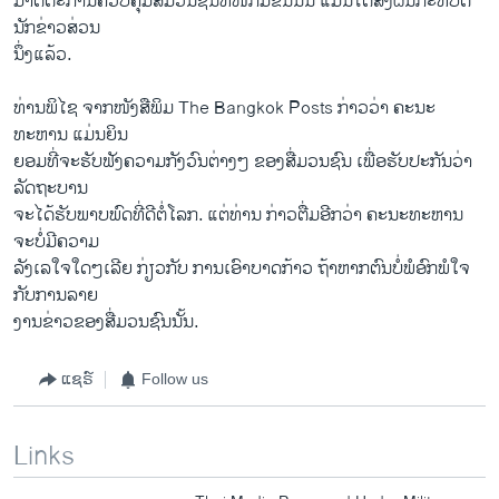
ມາດຕະການຄວບຄຸມສື່ມວນຊົນທີ່ໜັກມືຂຶ້ນນັ້ນ ແມ່ນໄດ້ສົ່ງຜົນກະທົບຕໍ່
ນັກຂ່າວສ່ວນ
ນຶ່ງແລ້ວ.
ທ່ານພິໄຊ ຈາກໜັງສືພິມ The Bangkok Posts ກ່າວວ່າ ຄະນະ
ທະຫານ ແມ່ນຍິນ
ຍອມທີ່ຈະຮັບຟັງຄວາມກັງວົນຕ່າງໆ ຂອງສື່ມວນຊົນ ເພື່ອຮັບປະກັນວ່າ
ລັດຖະບານ
ຈະໄດ້ຮັບພາບພົດທີ່ດີຕໍ່ໂລກ. ແຕ່ທ່ານ ກ່າວຕື່ມອີກວ່າ ຄະນະທະຫານ
ຈະບໍ່ມີຄວາມ
ລັງເລໃຈໃດໆເລີຍ ກ່ຽວກັບ ການເອົາບາດກ້າວ ຖ້າຫາກຕົນບໍ່ພໍອົກພໍໃຈ
ກັບການລາຍ
ງານຂ່າວຂອງສື່ມວນຊົນນັ້ນ.
ແຊຣ໌
Follow us
Links