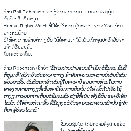
ທ່ານ Phil Robertson ຮອງຜູ້​ອຳ​ນວຍການ​ເຂດ​ເອ​ເຊຍ ຂອງກຸ່ມ
ປົກປ້ອງສິດທິ​ມະ​ນຸດ
Human Rights Watch ​ທີ່ມີສຳນັກງານ ຢູ່ນະຄອນ New York ກ່າວ​
ວ່າ ການ​ຫ້າມ
ບໍ່ໃຫ້ລາຍງານ​ຂ່າວຕ່າງໆ​ນັ້ນ ​ໄດ້​ສໍ່​ສະແດງ​ໃຫ້​ເຫັນ​ເຖິງ​ຈຸດປະສົງ​ອັນ​ຈະ​
ແຈ້ງ​ຕໍ່​ສື່​ມວນ​ຊົນ
​ໃນເຂດ​ທ້ອງ​ຖິ່ນ.
ທ່ານ Robertson​ ເວົ້າ​ວ່າ
“ມີ​ການ​ປາບ​ປາມ​ແບບລົງເລິກ​ ຕໍ່​ສື່ມວນ ຊົນ​ທີ່
ຕິຕຽນ ທີ່ໄດ້​ນຳເອົາທັດສະນະ​ຕ່າງໆ ຊຶ່ງລັດຖະບານ​ທະຫານ​ບໍ່​ເຫັນ​ດີ​ເຫັນ​
ພ້ອມ​ນຳນັ້ນ. ອັນ​ທີ່​ພວກ​ເຮົາ​ເຫັນ​ຢູ່​ໃນ​ຂະນະ​ນີ້ ​ແມ່ນ​ການ​ຫ້າມ​ໃນການ​
ລາຍ​ງານຂ່າວ​ຕ່າງໆທີ່​ເພີ້​ມທະວີຂຶ້ນ ການ​ກີດ​ກັ້ນ ບໍ່ໃຫ້ ເຂົ້າໄປເວັບໄຊ້
ຕ່າງໆ ການ​ອອກຄຳເຕືອນຕໍ່​ສື່​ມວນຊົນ ທັງ​ສື່ທີ່ເປັນ ໜັງສື​ພິມ ​ແລະອີ​ເລັກ​
ໂທ​ນິກ ບໍ່​ໃຫ້​ກ້າວ​ກ່າຍ​ເສັ້ນ ທີ່ມີພຽງ​ແຕ່ລັດຖະ ບານ​ທະຫານ​ເທົ່າ​ນັ້ນ ຮູ້ຈັກ​
ດີວ່າ ​ຢູ່​ບ່ອນ​ໃດແທ້.”
​
ສື່​ມວນຊົນໄທ ​ໄດ້​ມີຄວາມລຶ້ງ​ເຄີຍ​ແລ້ວ