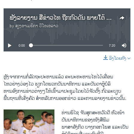
ຟັງລາຍງານ ສື່ຂ່າວໄທ ຖືກກົດດັນ ພາຍໃຕ້ ການປົກຄອງຂອງທະຫານ.
by
ສຽງອາເມຣິກາ ວີໂອເອລາວ
No media source currently available
0:00
7:20
ລິງໂດຍກົງ
ຫຼັງຈາກການກໍ່ລັດຖະປະຫານແລ້ວ ຄະນະທະຫານໄທໄດ້ເຄື່ອນ
ໄຫວຢ່າງວ່ອງໄວ ຮຽກໂຕພວກບັນນາທິການ ​ແລະບັນດາ​ຜູ້​ບໍລິ
ຫານ​ອົງການ​ຂ່າວ​ຕ່າງໆໃຫ້​ເຂົ້າມາ​ປະຊຸມໂດຍໄດ້​ຈັດຕັ້ງ ກົດ​ລະບຽບ
ພື້ນຖານທີ່ເຄັ່ງຄັດ ​ສຳ​ຫລັບການອອກຂ່າວ ​ແລະການ​ລາຍ​ງານ​ຂ່າວນັ້ນ.
ທ່ານພິ​ໄຊ ​ຈັນ​ສຸກ​ສະຫວັດດີ ຫົວໜ້າ
ບັນນາທິການຂອງໜັງສືພິມ
ພາສາອັງກິດ ບາງກອກ​ໂພສ ແລະເປັນ