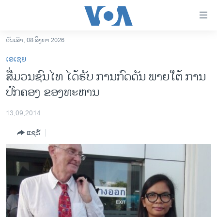
ລິ້ງ
ສຳຫລັບ
ເຂົ້າ
ວັນເສົາ, 08 ສິງຫາ 2026
ຫາ
ໂຮມເພຈ
ເອເຊຍ
ຂ້າມ
ລາວ
ສື່ມວນຊົນໄທ ໄດ້ຮັບ ການກົດດັນ ພາຍໃຕ້ ການ
ຂ້າມ
ອາເມຣິກາ
ປົກຄອງ ຂອງທະຫານ
ຂ້າມ
ໄປ
ການເລືອກຕັ້ງ ປະທານາທີບໍດີ ສະຫະລັດ 2024
ຫາ
13,09,2014
ຂ່າວ​ຈີນ
ຊອກ
ແຊຣ໌
ຄົ້ນ
ໂລກ
ເອເຊຍ
ອິດສະຫຼະພາບດ້ານການຂ່າວ
ຊີວິດຊາວລາວ
ຊຸມຊົນຊາວລາວ