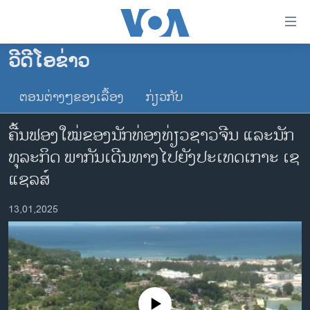
ລິ້ງ
ສຳຫລັບ
ເຂົ້າ
ວີດີໂອຂ່າວ
ຫາ
ໂຮມເພຈ
ຂ້າມ
ຕອນຕ່າງໆຂອງເລື້ອງ
ກ່ຽວກັບ
ລາວ
ຂ້າມ
ອາເມຣິກາ
ຂ້າມ
ຄື້ນຟອງໃໝ່ຂອງນັກທ່ອງທ່ຽວຊາວຈີນ ແລະນັກ
ໄປ
ການເລືອກຕັ້ງ ປະທານາທີບໍດີ ສະຫະລັດ 2024
ທຸລະກິດ ພາກັນເດີນທາງໄປຍັງປະເທດເກາະ ເຊ
ຫາ
ຂ່າວ​ຈີນ
ແຊລສ໌
ຊອກ
ຄົ້ນ
ໂລກ
13,01,2025
ເອເຊຍ
ອິດສະຫຼະພາບດ້ານການຂ່າວ
ຊີວິດຊາວລາວ
ຊຸມຊົນຊາວລາວ
No media source currently available