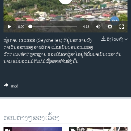
ວິທະຍາສາດ-ເທັກໂນໂລຈີ
ທຸລະກິດ
ພາສາອັງກິດ
Auto
0:00
4:18
ວີດີໂອ
240p
ລິງໂດຍກົງ
ໝູ່ເກາະ ເຊແຊລສ໌ (Seychelles) ທີ່ຢູ່ນອກຊາຍຝັ່ງ
ສຽງ
ຕາເວັນອອກຂອງອາຟຣິກາ ແມ່ນເປັນບ່ອນລວມຂອງ
360p
ວັດທະນະທຳທີ່ຫຼາກຫຼາຍ ແລະບັນດາຜູ້ອາໄສຢູ່ທີ່ນັ້ນມາເປັນເວລາດົນ
480p
ລາຍການກະຈາຍສຽງ
Auto
240p
360p
480p
ນານ ແມ່ນລວມມີຄົນທີ່ມີເຊື້ອສາຍຈີນທັງນັ້ນ
ຕິດຕາມພວກເຮົາ ທີ່
720p
ລາຍງານ
720p
1080p
1080p
ແຊຣ໌
ພາສາຕ່າງໆ
ຕອນຕ່າງໆຂອງເລື້ອງ