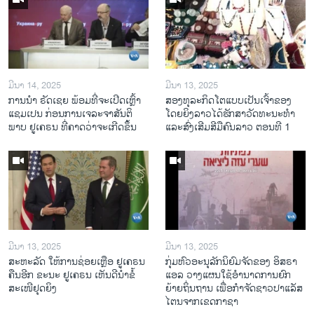
ມີນາ 14, 2025
ມີນາ 13, 2025
ການ​ນຳ ຣັດ​ເຊຍ ພ້ອມ​ທີ່​ຈະ​ເປີ​ດ​ເຫຼົ້າ​
ສອງທຸລະກິດໂຕແບບເປັນເຈົ້າຂອງ
ແຊມ​ເປນ ກ່ອນການ​ເຈ​ລະ​ຈາ​ສັນ​ຕິ​
ໂດຍຍິງລາວໄດ້ຮັກສາວັດທະນະທຳ
ພາບ ຢູ​ເຄ​ຣນ ທີ່​ຄາດ​ວ່າ​ຈະ​ເກີດ​ຂຶ້ນ
ແລະສົ່ງເສີມສີມືຄົນລາວ ຕອນທີ 1
ມີນາ 13, 2025
ມີນາ 13, 2025
ສະຫະລັດ ໃຫ້ການຊ່ອຍເຫຼືອ ຢູເຄຣນ
ກຸ່ມຫົວອະນຸລັກນິຍົມຈັດຂອງ ອິສຣາ
ຄືນອີກ ຂະນະ ຢູເຄຣນ ເຫັນດີນຳຂໍ້
ແອລ ວາງແຜນໃຊ້ອຳນາດການຍົກ
ສະເໜີຢຸດຍິງ
ຍ້າຍຖິ່ນຖານ ເພື່ອກຳຈັດຊາວປາແລັສ
ໄຕນຈາກເຂດກາຊາ