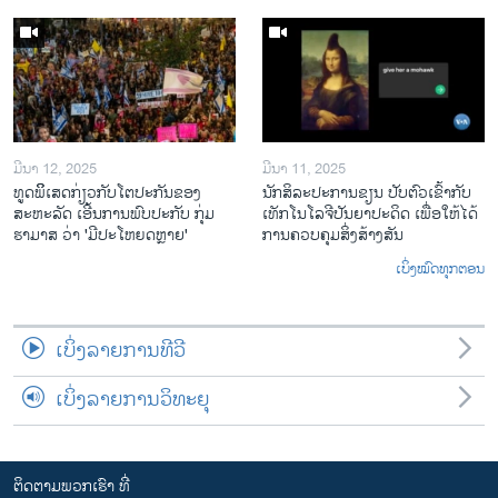
ມີນາ 12, 2025
ມີນາ 11, 2025
ທູດພິິເສດກ່ຽວກັບໂຕປະກັນຂອງ
ນັກ​ສິ​ລະ​ປະ​ການ​ຂຽນ ປັບ​ຕົວ​ເຂົ້າ​ກັບ​
ສະຫະລັດ ເອີ້ນການພົບປະກັບ ກຸ່ມ
ເທັກ​ໂນ​ໂລ​ຈີ​ປັນ​ຍາ​ປະ​ດິດ ເພື່ອ​ໃຫ້​ໄດ້​
ຮາມາສ ວ່າ 'ມີປະໂຫຍດຫຼາຍ'
ກ​ານ​ຄວບ​ຄຸມ​ສິ່ງ​ສ້າງ​ສັນ
ເບິ່ງໝົດທຸກຕອນ
ເບິ່ງລາຍການທີວີ
ເບິ່ງລາຍການວິທະຍຸ
ຕິດຕາມພວກເຮົາ ທີ່