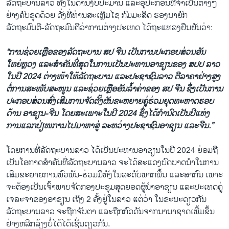
ລັດຖະບານລາວ ທັງໃນດ້ານງົບປະມານ ແລະອຸປະກອນທີ່ຈຳເປັນຕ່າງໆ
ຢ່າງຄົບຊຸດດ້ວຍ ດັ່ງທີ່ທ່ານສະເຫຼີມໄຊ ກົມມະສິດ ຮອງນາຍົກ
ລັດຖະມົນຕີ-ລັດຖະມົນຕີວ່າການຕ່າງປະເທດ ໄດ້ຖະແຫລງຢືນຢັນວ່າ:
“ການຊ່ວຍເຫຼືອຂອງລັດຖະບານ ສປ ຈີນ ເປັນການປະກອບສ່ວນອັນ
ໃຫຍ່ຫຼວງ ແລະສຳຄັນທີ່ສຸດໃນການເປັນປະທານອາຊຽນຂອງ ສປປ ລາວ
ໃນປີ 2024 ຕ່າງໜ້າໃຫ້ລັດຖະບານ ແລະປະຊາຊົນລາວ ຕີລາຄາຢ່າງສູງ
ຕໍ່ການສະໜັບສະໜູນ ແລະຊ່ວຍເຫຼືອອັນລ້ຳຄ່າຂອງ ສປ ຈີນ ຊຶ່ງເປັນການ
ປະກອບສ່ວນສົ່ງເສີມການຈັດຕັ້ງຜັນຂະຫຍາຍຄູ່ຮ່ວມຍຸດທະຫາດຮອບ
ດ້ານ ອາຊຽນ-ຈີນ ໂດຍສະເພາະໃນປີ 2024 ຊຶ່ງໄດ້ກຳນົດເປັນປີແຫ່ງ
ການແລກປ່ຽໜການໄປມາຫາສູ່ ລະຫວ່າງປະຊາຊົນອາຊຽນ ແລະຈີນ.”
ໂດຍການທີ່ລັດຖະບານລາວ ໄດ້ເປັນປະທານອາຊຽນໃນປີ 2024 ຍ່ອມຖື
ເປັນໂອກາດສຳຄັນທີ່ລັດຖະບານລາວ ຈະໄດ້ສະແດງບົດບາດນຳໃນການ
ເສີມຂະຍາຍການພົວພັນ-ຮ່ວມມືທັງໃນລະດັບພາກພື້ນ ແລະສາກົນ ເພາະ
ຈະຕ້ອງເປັນເຈົ້າພາບຈັດກອງປະຊຸມສຸດຍອດຜູ້ນຳອາຊຽນ ແລະປະເທດຄູ່
ເຈລະຈາຂອງອາຊຽນ ເຖິງ 2 ຄັ້ງຢູ່ໃນລາວ ແຕ່ວ່າ ໃນຂະນະດຽວກັນ
ລັດຖະບານລາວ ຈະຖືກຈັບຕາ ແລະຖືກກົດດັນຈາກນານາຊາດເພີ້ມຂຶ້ນ
ຢ່າງຫລີກລ້ຽງບໍ່ໄດ້ໄດ້ເຊັ່ນດຽວກັນ.