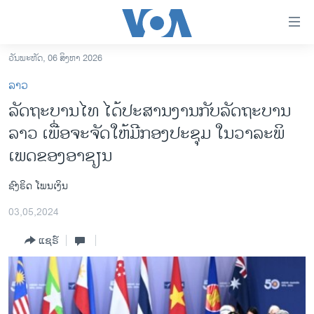
ລິ້ງ
ສຳຫລັບ
ເຂົ້າ
ວັນພະຫັດ, 06 ສິງຫາ 2026
ຫາ
ໂຮມເພຈ
ລາວ
ຂ້າມ
ລາວ
ລັດຖະບານໄທ ໄດ້ປະສານງານກັບລັດຖະບານ
ຂ້າມ
ອາເມຣິກາ
ລາວ ເພື່ອຈະຈັດໃຫ້ມີກອງປະຊຸມ ໃນວາລະພິ
ຂ້າມ
ໄປ
ການເລືອກຕັ້ງ ປະທານາທີບໍດີ ສະຫະລັດ 2024
ເພດຂອງອາຊຽນ
ຫາ
ຂ່າວ​ຈີນ
ຊອກ
ຊົງຣິດ ໂພນເງິນ
ຄົ້ນ
ໂລກ
03,05,2024
ເອເຊຍ
ແຊຣ໌
ອິດສະຫຼະພາບດ້ານການຂ່າວ
ຊີວິດຊາວລາວ
ຊຸມຊົນຊາວລາວ