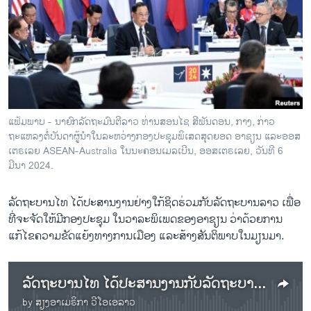
ວິທະຍາສາດ-ເທັກໂນໂລຈີ
ທຸລະກິດ
ພາສາອັງກິດ
ວີດີໂອ
ສຽງ
ແຟ້ມພາບ - ນາຍົກລັດຖະມົນຕີລາວ ທ່ານສອນໄຊ ສີພັນດອນ, ກາງ, ກ່າວ
ຖະແຫລງຕໍ່ບັນດາຜູ້ນຳໃນລະຫວ່າງກອງປະຊຸມພິເສດສຸດຍອດ ອາຊຽນ ແລະອອສ
ລາຍການກະຈາຍສຽງ
ຕິດຕາມພວກເຮົາ ທີ່
ເຕຣເລຍ ASEAN-Australia ໃນນະຄອນເມລເບີນ, ອອສເຕຣເລຍ, ວັນທີ 6
ລາຍງານ
ມີນາ 2024.
ລັດຖະບານໄທ ໄດ້ປະສານງານຢ່າງໃກ້ຊິດຮ່ວມກັບລັດຖະບານລາວ ເພື່ອ
ພາສາຕ່າງໆ
ທີ່ຈະຈັດໃຫ້ມີກອງປະຊຸມ ໃນວາລະພິເພດຂອງອາຊຽນ ວ່າດ້ວຍການ
ແກ້ໄຂຄວາມຂັດແຍ້ງທາງການເມືອງ ແລະສ້າງສັນຕິພາບໃນມຽນມາ.
ລັດຖະບານໄທ ໄດ້ປະສານງານກັບລັດຖະບານລາວ ເພື່ອຈະຈັດໃຫ້ມີກອງປະຊຸມ ໃນວາລະພິເພດຂອງອາຊຽນ
by
ສຽງອາເມຣິກາ ວີໂອເອລາວ