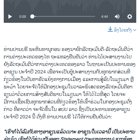
No media source currently available
0:00
4:44
ລິງໂດຍກົງ
ທ່ານປານປຣີ ພະຫິນທານຸກອນ ຮອງນາຍົກລັດຖະມົນຕີ-ລັດຖະມົນຕີວ່າ
ການຕ່າງປະເທດຂອງໄທ ຖະແຫລງຢືນຢັນວ່າ ທ່ານໄດ້ປະສານງານໄປ
ຍັງລັດຖະມົນຕີວ່າການຕ່າງປະເທດຂອງລາວ ໃນຖານະເປັນປະທານຂອງ
ອາຊຽນ ປະຈຳປີ 2024 ເພື່ອຈະເປັນຜູ້ປະສານງານກັບທຸກພາກສ່ວນທີ່
ກ່ຽວຂ້ອງໃນບັນຫາຂັດແຍ້ງທາງການເມືອງ ແລະການສູ້ລົບໃນມຽນມາ ຫຼື
ພະມ້າ ໂດຍຈະຈັດໃຫ້ມີກອງປະຊຸມໃນວາລະພິເສດຂອງລັດຖະມົນຕີອາ
ຊຽນວ່າດ້ວຍການສ້າງສັນຕິພາບໃນມຽນມາ ໃຫ້ໄດ້ໄວທີ່ສຸດ ໂດຍຈະ
ມີການເຊື້ອເຊີນທຸກພາກສ່ວນທີ່ກ່ຽວຂ້ອງໃຫ້ເຂົ້າຮ່ວມໃນກອງປະຊຸມດັ່ງ
ກ່າວ ທີ່ຄາດວ່າ ຈະຈັດຂຶ້ນໃນ ສປປ ລາວ ຊຶ່ງເປັນປະທານຂອງອາຊຽນ
ປະຈຳປີ 2024 ນີ້ ດັ່ງທີ່ ທ່ານປານປຣີ ໄດ້ໃຫ້ການຢືນຢັນວ່າ:
“ເຮົາກໍໄດ້ລົມກັບທາງອາຊຽນແລ້ວເນາະ ອາຊຽນໃນເວລານີ້ ເປັນປະທານ
ຢູ່ແລ້ວ ເຮົາກໍໄດ້ຮ່ວມກັນອອກ
Statement (ຖະແຫລງການ) ຮຽກຮ້ອງ