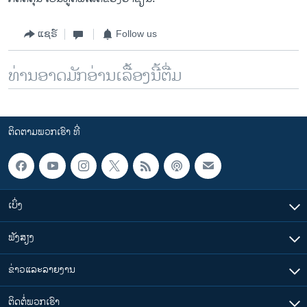
ແຊຣ໌
Follow us
ທ່ານອາດມັກອ່ານເລື້ອງນີ້ຕື່ມ
ຕິດຕາມພວກເຮົາ ທີ່
ເບິ່ງ
ຟັງສຽງ
ຂ່າວແລະລາຍງານ
ຕິດຕໍ່ພວກເຮົາ