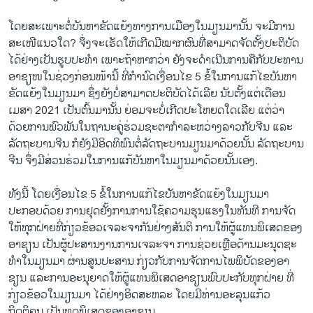
ໂດຍສະເພາະຕໍ່ບັນຫາຂັດແຍ້ງທາງການເມືອງໃນມຽນມານັ້ນ ຈະມີການ
ສະເໜີແນວໃດ? ຈຶ່ງຈະເຮັດໃຫ້ເກີດມີໝາກຜົນທີ່ສາມາດຈັດຕັ້ງປະຕິບັດ
ໄດ້ຢ່າງເປັນຮູບປະທຳ ເພາະຖ້າຫາກວ່າ ຍັງຈະດຳເນີນການຄືກັບປະທານ
ອາຊຽໜໃນຊ່ວງກ່ອນໜ້ານີ້ ທີ່ກຳນົດເງື່ອນໄຂ 5 ຂໍ້ໃນການແກ້ໄຂບັນຫາ
ຂັດແຍ້ງໃນມຽນມາ ຊຶ່ງຍັງບໍ່ສາມາດປະຕິບັດໄດ້ເລີຍ ນັບຕັ້ງແຕ່ເດືອນ
ເມສາ 2021 ເປັນຕົ້ນມານັ້ນ ຍ່ອມຈະບໍ່ເກີດປະໂຫຍດໃດເລີຍ ແຕ່ວ່າ
ດ້ວຍການພົວພັນໃນຖານະຄູ່ຮ່ວມຊະຕາກຳລະຫວ່າງລາວກັບຈີນ ແລະ
ລັດຖະບານຈີນ ກໍຍັງມີອິດທິພົນຕໍ່ລັດຖະບານມຽນມາດ້ວຍນັ້ນ ລັດຖະບານ
ຈີນ ຈຶ່ງມີສ່ວນຮ່ວມໃນການແກ້ບັນຫາໃນມຽນມາດ້ວຍນັ້ນເອງ.
ທັງນີ້ ໂດຍເງື່ອນໄຂ 5 ຂໍ້ໃນການແກ້ໄຂບັນຫາຂັດແຍ້ງໃນມຽນມາ
ປະກອບດ້ວຍ ການຢຸດຢັ້ງການການໃຊ້ຄວາມຮຸນແຮງໃນທັນທີ ການຈັດ
ໃຫ້ທຸກຝ່າຍທີ່ກ່ຽວຂ້ອວເຈລະຈາກັນຢ່າງສັນຕິ ການໃຫ້ຜູ້ແທນພິເສດຂອງ
ອາຊຽນ ເປັນຜູ້ປະສານງານການເຈລະຈາ ການຊ່ວຍເຫຼືອດ້ານມະນຸດຊະ
ທຳໃນມຽນມາ ຜ່ານສູນປະສານ ກ່ຽວກັບການຈັດການໄພພິບັດຂອງອາ
ຊຽນ ແລະການອະນຸຍາດໃຫ້ຜູ້ແທນພິເສດອາຊຽນພົບປະກັບທຸກຝ່າຍ ທີ່
ກ່ຽວຂ້ອວໃນມຽນມາ ໄດ້ຢ່າງອິດສະຫລະ ໂດຍມີທ່ານອະລຸນແກ້ວ
ກິດຕິຄຸນ ເປັນທູດພິເສດຂອງອາຊຽນ.