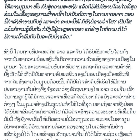
ໃຫ້ທາງມຽນມາ ຫັ້ນ ກັບສູ່ຄວາມສະຫງົບ ແລ້ວກໍມີສັນຕິພາບໂດຍໄວທີ່ສຸດ
ສ່ວນໃນເລື້ອງຂອງການທີ່ຈະເຂົ້າໄປເປັນຕົວກາງໃນການເຈລະຈາ ຕອນ
ນີ້ກຳລັງທຳງານກັນຢູ່ ເພາະວ່າ ຂະນະນີ້ໜິ ກໍຍັງບໍ່ຊາບວ່າໃຜ? ເປັນໃຜ
ແລ້ວກໍການສູ້ລົບກັນ ກໍຍັງມີຢູ່ຕະຫຼອດເວລາ ແຕ່ຢ່າງໃດກໍຕາມ ກໍໄດ້
ມີການເວົ້າລົມກັນໃນລະດັບນຶ່ງແລ້ວ.”
ທັງນີ້ ໂດຍການທີ່ປະເທດໄທ ລາວ ແລະຈີນ ໄດ້ຮັບຜົນກະທົບໂດຍກົງ
ຈາກບັນຫາຄວາມບໍ່ສະຫງົບທີ່ເກີດຈາກຄວາມຂັດແຍ້ງທາງການເມືອງໃນ
ມຽນມາ ໂດຍສະເພາະແມ່ນຜົນກະທົບທາງເສດຖະກິດ ແລະການຄ້າທັງ
ຍັງເຮັດໃຫ້ເກີດມີບັນຫາການອົບພະຍົບຂອງພົນລະເມືອງເພື່ອຫລົບໜີ
ຈາກໄພສົງຄາມໃນມຽນມດ້ວຍນັ້ນ ກໍຄືປັດໄຈສຳຄັນທີ່ເຮັດໃຫ້ມີການ
ປະສານງານກັນຢ່າງຈຶ່ງຈັງລະຫວ່າງລັດຖະບານງໄທ ລາວ ແລະຈີນ ເຂົ້າ
ໃນການຊຸກຍູ້ໃຫ້ມີການເຈລະຈາເພື່ອແກ້ໄຂບັນຫາຂັດແຍ້ງລະຫວ່າງຝ່າຍ
ຕ່າງໆ ໃນມຽນມາຢ່າງເປັນຮູບປະທຳໃຫ້ໄວທີ່ສຸດ ເພາະຖ້າຫາກຍັງປ່ອຍ
ໃຫ້ບັນຫາຂັດແຍ້ງແກ່ຍາວຕໍ່ໄປ ກໍມີແຕ່ຈະສ້າງຄວາມເສຍຫາຍທີ່ເພີ້ມຂຶ້ນ
ນັບມື້ ທັງຍັງຈະເຮັດໃຫ້ເກີດຄວາມບໍ່ມີສະຖຽນລະພາບພາຍໃນອາຊຽນ
ອັນຈະກະທົບຕໍ່ອຳນາດການຕໍ່ລອງຂອງອາຊຽນໃນເວທີສາກົນຢ່າງ
ຫລີກລ້ຽງບໍ່ໄດ້ ໂດຍຫລ້າສຸດ ລັດຖະບານຈີນ ກໍໄດ້ໃຫ້ການຊ່ວຍເຫຼືອແກ່