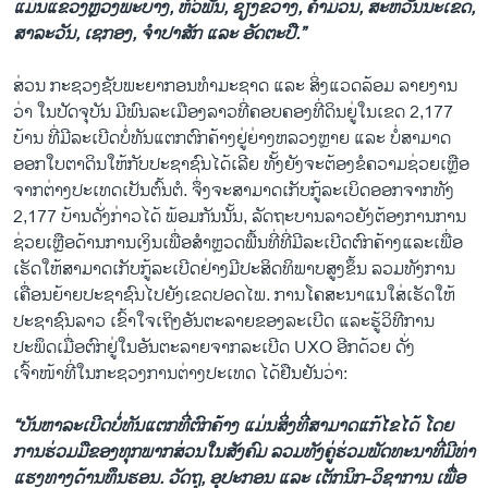
ແມ່ນ​ແຂວງ​ຫຼວງ​ພະ​ບາງ, ຫົວພັນ, ຊຽງ​ຂວາງ, ຄຳ​ມ່ວນ, ສະຫວັນ​ນະ​ເຂດ,
ສາລະ​ວັນ, ເຊ​ກອງ, ຈຳປາ​ສັກ ​ແລະ ອັດ​ຕະປື.”
ສ່ວນ ກະຊວງຊັບພະຍາກອນທຳມະຊາດ ແລະ ສິ່ງແວດລ້ອມ ລາຍ​ງານ​
ວ່າ​ ໃນ​ປັດ​ຈຸ​ບັນ​ ມີພົນລະເມືອງລາວທີ່ຄອບຄອງທີ່ດິນຍູ່ໃນເຂດ 2,177
ບ້ານ ທີ່ມີລະເບີດບໍ່ທັນແຕກຕົກຄ້າງຢູ່ຍ່າງຫລວງຫຼາຍ ແລະ ບໍ່ສາມາດ
ອອກໃບຕາດິນໃຫ້ກັບປະຊາຊົນໄດ້ເລີຍ ທັ້ງຍັງຈະຕ້ອງຂໍຄວາມຊ່ວຍເຫຼືອ
ຈາກຕ່າງປະເທດເປັນຕົ້ນຕໍ. ຈຶ່ງຈະສາມາດເກັບກູ້ລະເບິດອອກຈາກທັງ
2,177 ບ້ານດັ່ງກ່າວໄດ້ ພ້ອມກັນນັ້ນ, ລັດຖະບານລາວຍັງຕ້ອງການການ
ຊ່ວຍເຫຼືອດ້ານການເງິນເພື່ອສຳຫຼວດພື້ນທີ່ທີ່ມີລະເບີດຕົກຄ້າງແລະເພື່ອ
ເຮັດໃຫ້​ສາມາດ​ເກັບກູ້​ລະ​ເບີດ​ຢ່າງມີ​ປະສິດທິພາບ​ສູງ​ຂຶ້ນ ລວມທັງ​ການ​
ເຄື່ອນ​ຍ້າຍ​ປະຊາຊົນ​ໄປ​ຍັງ​ເຂດ​ປອດ​ໄພ. ການໂຄສະນາແນໃສ່ເຮັດໃຫ້
ປະຊາຊົນລາວ ເຂົ້າໃຈເຖິງອັນຕະລາຍຂອງລະເບີດ ແລະຮູ້ວິທີການ
ປະພຶດເມື່ອຕົກຢູ່ໃນອັນຕະລາຍຈາກລະເບີດ UXO ອີກດ້ວຍ ດັ່ງ
ເຈົ້າໜ້າທີ່ໃນກະຊວງການຕ່າງປະເທດ ໄດ້ຢືນຢັນວ່າ:
“ບັນຫາລະເບີດບໍ່ທັນແຕກທີ່ຕົກຄ້າງ ແມ່ນສິ່ງທີ່ສາມາດແກ້ໄຂໄດ້ ໂດຍ
ການຮ່ວມມືຂອງທຸກພາກສ່ວນໃນສັງຄົມ ລວມທັງຄູ່ຮ່ວມພັດທະນາທີ່ມີທ່າ
ແຮງທາງດ້ານທຶນຮອນ. ວັດຖຸ, ອຸປະກອນ ແລະ ເຕັກນິກ-ວິຊາການ ເພື່ອ