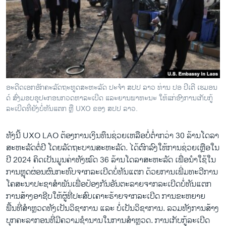
ອະດີດເອກອັກຄະລັດຖະທູດສະຫະລັດ ປະຈຳ ສປປ ລາວ ທ່ານ ປອ ປີເຕີ ເຮມອນ
ດ໌ ສົ່ງມອບອຸປະກອນກວດຫາລະເບີດ ແລະຍານພາຫະນະ ໃຫ້ແກ່ອົງການເກັບກູ້
ລະເບີດທີ່ຍັງບໍ່ທັນແຕກ ຫຼື UXO ຂອງ ສປປ ລາວ.
ທັງນີ້ UXO LAO ຕ້ອງການເງິນທຶນຊ່ວຍເຫລືອບໍ່ຕໍ່າກວ່າ 30 ລ້ານໂດລາ
ສະຫະລັດຕໍ່ປີ ໂດຍລັດຖະບານສະຫະລັດ. ໄດ້ຕົກລົງໃຫ້ການຊ່ວຍເຫຼືອໃນ
ປີ 2024 ຄິດເປັນມູນຄ່າທັງໝົດ 36 ລ້ານໂດລາສະຫະລັດ ເພື່ອນຳໃຊ້ໃນ
ການຫຼຸດຜ່ອນຜົນກະທົບຈາກລະເບີດບໍ່ທັນແຕກ ດ້ວຍການເພີ່ມທະວີການ
ໂຄສະນາປະຊາສຳພັນເພື່ອປ້ອງກັນອັນຕະລາຍຈາກລະເບີດບໍ່ທັນແຕກ
ການສ້າງອາຊີບໃຫ້ຜູ້ທີ່ປະສົບເຄາະຮ້າຍຈາກລະເບີດ ການຂະຫຍາຍ
ພື້ນທີ່ສຳຫຼວດທັງເປັນວິຊາການ ແລະ ບໍ່ເປັນວິຊາການ. ລວມທັງການສ້າງ
ບຸກຄະລາກອນທີ່ມີຄວາມຊໍານານໃນການສໍາຫຼວດ. ການເກັບກູ້ລະເບີດ