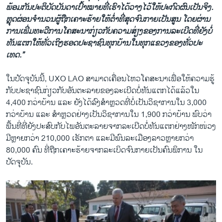
ພ້ອມກັນປະຕິບັດບັນດາເປົ້າໝາຍທີ່ເຮົາໄດ້ວາງໄວ້ໃຫ້ປະກົດຜົນເປັນຈິງ.
ຫຼຸດຜ່ອນຈໍານວນຜູ້ຖືກເຄາະຮ້າຍໃຫ້
ຕໍ່າທີ່ສຸດຈົນກາຍເປັນສູນ ​ໂດຍ​ຜ່ານ
ການເພີ່ມ​ທະວີ​ການ​ໂຄສະນາ​ກ່ຽວ​ກັບ​ຄວາມ​ສ່ຽງ​ຂອງ​ການ​ລະ​ເບີດ​ທີ່​ຍັງ​ບໍ່​
ທັນ​ແຕກໃຫ້ທັ່ວເຖິງຮອດ​ປະຊາຊົນ​ທຸກ​ບ້ານ​ໃນ​ທຸກ​ແຂວງ​ຂອງທັ່ວ​ປະ​
ເທດ.”
ໃນປັດຈຸບັນນີ້, UXO LAO ສາມາດເຄື່ອນໄຫວໂຄສະນາເພື່ອໃຫ້ຄວາມຮູ້
ກັບປະຊາຊົນກ່ຽວກັບອັນຕະລາຍຂອງລະເບີດບໍ່ທັນແຕກໄດ້ແລ້ວໃນ
4,400 ກວ່າບ້ານ ແລະ ຍັງໄດ້ລົງສຳຫຼວດທີ່ບໍ່ເປັນວິຊາການໃນ 3,000
ກວ່າບ້ານ ແລະ ສຳຫຼວດຢ່າງເປັນວິຊາການໃນ 1,900 ກວ່າບ້ານ ພົບວ່າ
ພື້ນທີ່ທີ່ຍັງປະສົບກັບໄພອັນຕະລາຍຈາກລະເບີດບໍ່ທັນແຕກຢ່າງໜັກໜ່ວງ
ມີຫຼາຍກວ່າ 210,000 ເຮັກຕາ ແລະມີພົນລະເມືອງລາວຫຼາຍກວ່າ
80,000 ຄົນ ທີ່ຖືກເຄາະຮ້າຍຈາກລະເບິດຈົນກາຍເປັນຄົນພິການ ໃນ
ປັດຈຸບັນ.