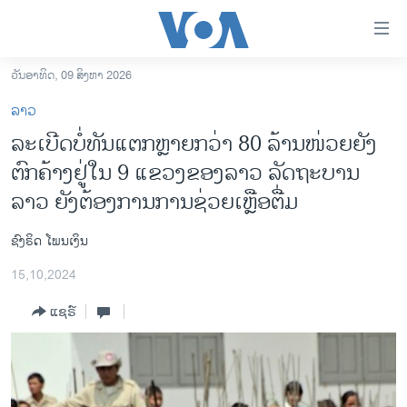
ລິ້ງ
ສຳຫລັບ
ເຂົ້າ
ວັນອາທິດ, 09 ສິງຫາ 2026
ຫາ
ໂຮມເພຈ
ລາວ
ຂ້າມ
ລາວ
ລະເບີດບໍ່ທັນແຕກຫຼາຍກວ່າ 80 ລ້ານໜ່ວຍຍັງ
ຂ້າມ
ອາເມຣິກາ
ຕົກຄ້າງຢູ່ໃນ 9 ແຂວງຂອງລາວ ລັດຖະບານ
ຂ້າມ
ໄປ
ການເລືອກຕັ້ງ ປະທານາທີບໍດີ ສະຫະລັດ 2024
ລາວ ຍັງຕ້ອງການການຊ່ວຍເຫຼືອຕື່ມ
ຫາ
ຂ່າວ​ຈີນ
ຊອກ
ຊົງຣິດ ໂພນເງິນ
ຄົ້ນ
ໂລກ
15,10,2024
ເອເຊຍ
ແຊຣ໌
ອິດສະຫຼະພາບດ້ານການຂ່າວ
ຊີວິດຊາວລາວ
ຊຸມຊົນຊາວລາວ