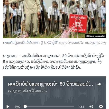
ວິທະຍາສາດ-ເທັກໂນໂລຈີ
ທຸລະກິດ
ພາສາອັງກິດ
ວີດີໂອ
ສຽງ
ການເກັບກູ້ລະເບີດບໍ່ທັນແຕກ ຫຼື UXO ຢູ່ທີ່ໂຮງຮຽນບ້ານຕອນໃຕ້ ແຂວງຊຽງຂວາງ
ລາຍການກະຈາຍສຽງ
ຕິດຕາມພວກເຮົາ ທີ່
ບາງກອກ —
ລະເບີດບໍ່ທັນແຕກຫຼາຍກວ່າ 80 ລ້ານໜ່ວຍຍັງຕົກຄ້າງຢູ່ໃນ
ລາຍງານ
9 ແຂວງຂອງລາວ, ແຕ່ຍັງມີການຂາດແຄນທຶນຮອນຢ່າງຫຼວງຫຼາຍ ຈຶ່ງ
ເຮັດໃຫ້ການ​ເກັບກູ້​ລະ​ເບີດ​ຍັງ​ດຳເນີນໄປໄດ້ຢ່າງຊັກ​ຊ້າ.
ພາສາຕ່າງໆ
ລະເບີດບໍ່ທັນແຕກຫຼາຍກວ່າ 80 ລ້ານໜ່ວຍຍັງຕົກຄ້າງຢູ່ໃນ 9 ແຂວງຂອງລາວ
by
ສຽງອາເມຣິກາ ວີໂອເອລາວ
No media source currently available
0:00
4:52