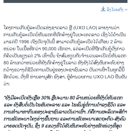
ລິງໂດຍກົງ
ໂຄງການເກັບກູ້ລະເບີດແຫ່ງຊາດລາວ ຫຼື (UXO LAO) ລາຍງານວ່າ
ການເກັບກູ້ລະເບີດບໍ່ທັນແຕກທີ່ຕົກຄ້າງຢູ່ໃນປະເທດລາວ ເຊິ່ງໄດ້ດຳເນີນ
ມາແຕ່ປີ 1996 ເຖິງປັດຈຸບັນນີ້​ ສາມາດ​ເກັບ​ກູ້​ລະ​ເບີດ​ໄດ້ເກືອບ 2 ລ້ານ​
ຫນ່ວຍ​ ໃນ​ເນື້ອ​ທີ່​ກວ່າ 90,000 ​ເຮັກ​ຕາ, ​ແຕ່​ລະ​ເບີດ​ທີ່​ຖືກ​ເກັບ​ກູ້ດັ່ງກ່າວ
ກໍຄິດເປັນພຽງແຕ່ 2% ເທົ່ານັ້ນ ຖ້າສົມທຽບກັບຈຳນວນລະເບີດບໍ່ທັນແຕກ
80 ລ້ານກວ່າຫນ່ວຍທີ່ຍັງຕົກຄ້າງຢູ່ໃນລາວ ທັງຍັງໄດ້ສົ່ງຜົນກະທົບຢ່າງ
ກວ້າງຂວາງຕໍ່ຊີວິດການເປັນຢູ່ຂອງປະຊາຊົນລາວ ບັນດາເຜົ່າໃນທຸກມື້ນີ້
ອີກດ້ວຍ, ດັ່ງທີ່ ທ່ານອານຸສັກ ພົງສາ, ຜູ້ອໍານວຍການ UXO LAO ຢືນຢັນ
ວ່າ:
“ຍັງ​ມີ​ລະ​ເບີດ​ຍັງ​ເຫຼືອ 30% ຫຼື​ປະ​ມານ 80 ລ້ານ​ຫນ່ວຍ​ທີ່​ຍັງ​ບໍ່​ທັນ​ແຕກ
ແລະ ຍັງສືບຕໍ່ເປັນໄພອັນຕະລາຍ ແລະ ໄພຂົ່ມຂູ່ຕໍ່ການດຳລງຊີວິດ ແລະ
ການທຳມາຫາກິນຂອງປະຊາຊົນລາວບັນດາເຜົ່າ. ກໍຄືການ​ຜະ​ລິດ​ກະ​ສິ​ກໍາ​
ການພັດທະນາໂຄງຮ່າງພື້ນຖານ ​ແລະ​ການ​ພັດທະນາ​ເສດຖະກິດ-ສັງຄົມ​
ມາ​ຮອດ​ປັດຈຸ​ບັນ, ຊຶ່ງ 9 ​ແຂວງ​ທີ່​ໄດ້​ຮັບ​ຜົນ​ກະທົບ​ຢ່າງ​ໜັກໜ່ວງ​ທີ່​ສຸດ​