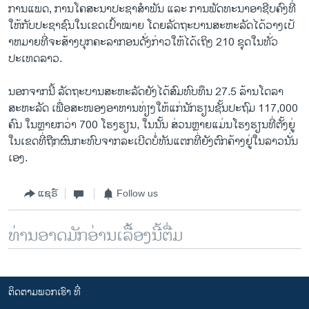
ການແພດ, ການໂຄສະນາປະຊາສຳພັນ ແລະ ການພັດທະນາອາຊີບຄົງທີ່
ໃຫ້ກັບປະຊາຊົນໃນເຂດເປົ້າໝາຍ ໂດຍລັດຖະບານສະຫະລັດໄດ້ວາງເປ້
າຫມາຍທີ່ຈະສ້າງບຸກຄະລາກອນດັ່ງກ່າວໃຫ້ໄດ້ເຖິງ 210 ຊຸດໃນທັ່ວ
ປະເທດລາວ.
ນອກຈາກນີ້ ລັດຖະບານສະຫະລັດຍັງໄດ້ສົມທົບທຶນ 27.5 ລ້ານໂດລາ
ສະຫະລັດ ເພື່ອສະໜອງອາຫານທ່ຽງໃຫ້ແກ່ນັກຮຽນຊັ້ນປະຖົມ 117,000
ຄົນ ໃນຫຼາຍກວ່າ 700 ໂຮງຮຽນ, ໃນນັ້ນ ສ່ວນຫຼາຍແມ່ນໂຮງຮຽນທີ່ຕັ້ງຍູ່
ໃນເຂດທີ່ຖືກຜົນກະທົບຈາກລະເບີດບໍ່ທັນແຕກທີ່ຍັງຕົກຄ້າງຢູ່ໃນລາວນັ່ນ
ເອງ.
ແຊຣ໌
Follow us
ທ່ານອາດມັກອ່ານເລື້ອງນີ້ຕື່ມ
ຕິດຕາມພວກເຮົາ ທີ່